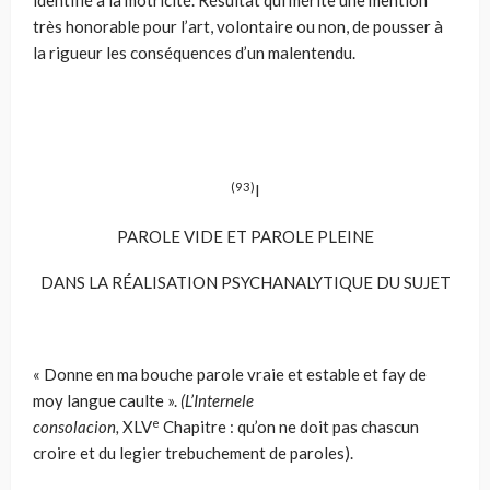
identifié à la motricité. Résultat qui mérite une mention
très honorable pour l’art, volontaire ou non, de pousser à
la rigueur les conséquences d’un malentendu.
(93)
I
PAROLE VIDE ET PAROLE PLEINE
DANS LA RÉALISATION PSYCHANALYTIQUE DU SUJET
« Donne en ma bouche parole vraie et estable et fay de
moy langue caulte ».
(L’Internele
e
consolacion,
XLV
Chapitre : qu’on ne doit pas chascun
croire et du legier trebuchement de paroles).