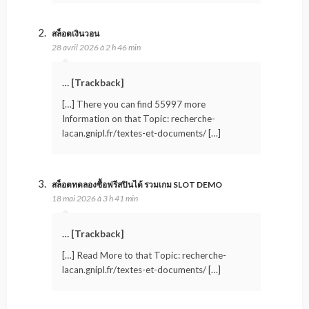
สล็อตเงินวอน
28 avril 2026 à 2 h 46 min
… [Trackback]
[…] There you can find 55997 more
Information on that Topic: recherche-
lacan.gnipl.fr/textes-et-documents/ […]
สล็อตทดลองซื้อฟรีสปินได้ รวมเกม SLOT DEMO
18 mai 2026 à 3 h 41 min
… [Trackback]
[…] Read More to that Topic: recherche-
lacan.gnipl.fr/textes-et-documents/ […]