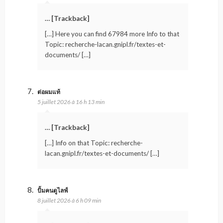
… [Trackback]
[…] Here you can find 67984 more Info to that
Topic: recherche-lacan.gnipl.fr/textes-et-
documents/ […]
ต่อผมแท้
5 juillet 2026 à 16 h 13 min
… [Trackback]
[…] Info on that Topic: recherche-
lacan.gnipl.fr/textes-et-documents/ […]
ปั้มคนดูไลฟ์
8 juillet 2026 à 6 h 09 min