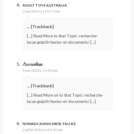
ADULT TOYS AUSTRALIA
2 juin 2026 à 15 h 27 min
… [Trackback]
[…] Read More to that Topic: recherche-
lacan.gnipl.fr/textes-et-documents/ […]
เว็บเกมสล็อต
9 juin 2026 à 1 h 00 min
… [Trackback]
[…] Read More on to that Topic: recherche-
lacan.gnipl.fr/textes-et-documents/ […]
NOMADCASINO.MEIR-TAU.KZ
2 juillet 2026 à 21 h 32 min