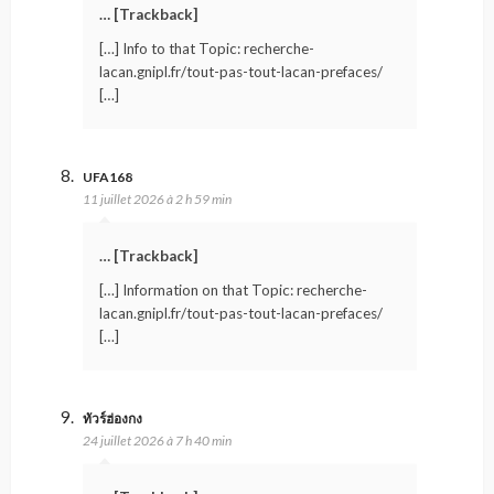
… [Trackback]
[…] Info to that Topic: recherche-
lacan.gnipl.fr/tout-pas-tout-lacan-prefaces/
[…]
UFA168
11 juillet 2026 à 2 h 59 min
… [Trackback]
[…] Information on that Topic: recherche-
lacan.gnipl.fr/tout-pas-tout-lacan-prefaces/
[…]
ทัวร์ฮ่องกง
24 juillet 2026 à 7 h 40 min