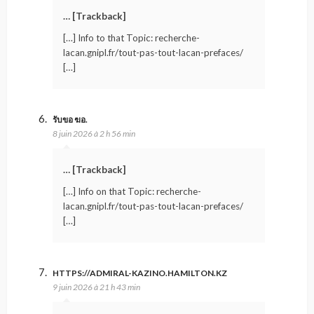
… [Trackback]
[…] Info to that Topic: recherche-
lacan.gnipl.fr/tout-pas-tout-lacan-prefaces/
[…]
รับขอ ฆอ.
8 juin 2026 à 2 h 56 min
… [Trackback]
[…] Info on that Topic: recherche-
lacan.gnipl.fr/tout-pas-tout-lacan-prefaces/
[…]
HTTPS://ADMIRAL-KAZINO.HAMILTON.KZ
9 juin 2026 à 21 h 43 min