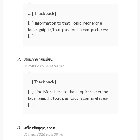
… [Trackback]
[…] Information to that Topic: recherche-
lacan.gnipl.fr/tout-pas-tout-lacan-prefaces/
[…]
เรียนภาษาจีนที่จีน
31 mars 2026 à 3 h 53 min
… [Trackback]
[…] Find More here to that Topic: recherche-
lacan.gnipl.fr/tout-pas-tout-lacan-prefaces/
[…]
เครื่องซีสสูญญากาศ
31 mars 2026 à 5 h 00 min