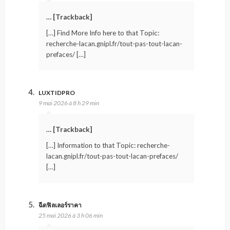
… [Trackback]
[…] Find More Info here to that Topic:
recherche-lacan.gnipl.fr/tout-pas-tout-lacan-
prefaces/ […]
LUXTIDPRO
9 mai 2026 à 8 h 29 min
… [Trackback]
[…] Information to that Topic: recherche-
lacan.gnipl.fr/tout-pas-tout-lacan-prefaces/
[…]
ฉีดฟิลเลอร์ราคา
25 mai 2026 à 3 h 06 min