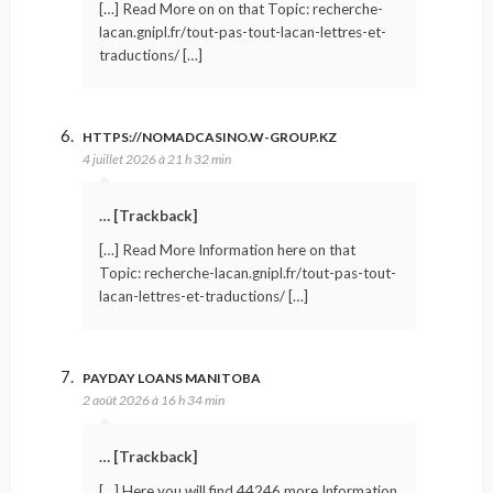
[…] Read More on on that Topic: recherche-
lacan.gnipl.fr/tout-pas-tout-lacan-lettres-et-
traductions/ […]
HTTPS://NOMADCASINO.W-GROUP.KZ
4 juillet 2026 à 21 h 32 min
… [Trackback]
[…] Read More Information here on that
Topic: recherche-lacan.gnipl.fr/tout-pas-tout-
lacan-lettres-et-traductions/ […]
PAYDAY LOANS MANITOBA
2 août 2026 à 16 h 34 min
… [Trackback]
[…] Here you will find 44246 more Information