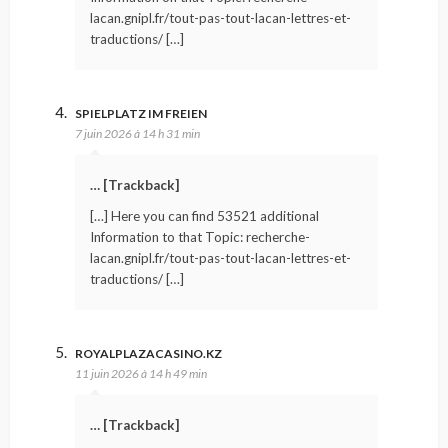
lacan.gnipl.fr/tout-pas-tout-lacan-lettres-et-
traductions/ […]
SPIELPLATZ IM FREIEN
7 juin 2026 à 14 h 31 min
… [Trackback]
[…] Here you can find 53521 additional
Information to that Topic: recherche-
lacan.gnipl.fr/tout-pas-tout-lacan-lettres-et-
traductions/ […]
ROYALPLAZACASINO.KZ
11 juin 2026 à 14 h 49 min
… [Trackback]