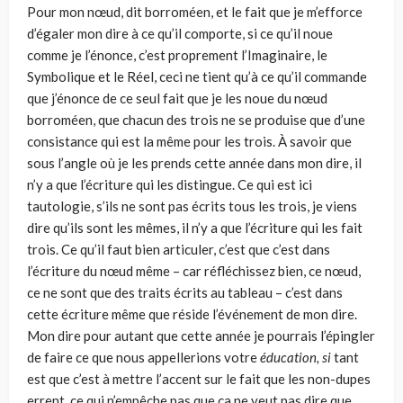
Pour mon nœud, dit borroméen, et le fait que je m’efforce
d’égaler mon dire à ce qu’il comporte, si ce qu’il noue
comme je l’énonce, c’est proprement l’Imaginaire, le
Symbolique et le Réel, ceci ne tient qu’à ce qu’il commande
que j’énonce de ce seul fait que je les noue du nœud
borroméen, que chacun des trois ne se produise que d’une
consistance qui est la même pour les trois. À savoir que
sous l’angle où je les prends cette année dans mon dire, il
n’y a que l’écriture qui les distingue. Ce qui est ici
tautologie, s’ils ne sont pas écrits tous les trois, je viens
dire qu’ils sont les mêmes, il n’y a que l’écriture qui les fait
trois. Ce qu’il faut bien articuler, c’est que c’est dans
l’écriture du nœud même – car réfléchis­sez bien, ce nœud,
ce ne sont que des traits écrits au tableau – c’est dans
cette écriture même que réside l’événement de mon dire.
Mon dire pour autant que cette année je pourrais l’épingler
de faire ce que nous appel­lerions votre
éducation, si
tant
est que c’est à mettre l’accent sur le fait que les non-dupes
errent, ce qui n’empêche pas que ça ne veut pas dire que