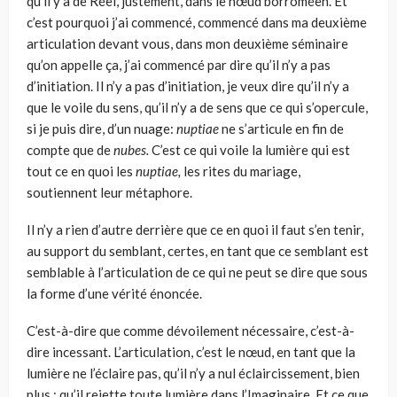
qu’il y a de Réel, justement, dans le nœud bor­roméen. Et
c’est pourquoi j’ai commencé, commencé dans ma deuxième
articulation devant vous, dans mon deuxième séminaire
qu’on appelle ça, j’ai commencé par dire qu’il n’y a pas
d’initiation. Il n’y a pas d’ini­tiation, je veux dire qu’il n’y a
que le voile du sens, qu’il n’y a de sens que ce qui s’opercule,
si je puis dire, d’un nuage:
nuptiae
ne s’articule en fin de
compte que de
nubes.
C’est ce qui voile la lumière qui est
tout ce en quoi les
nuptiae,
les rites du mariage,
soutiennent leur métaphore.
Il n’y a rien d’autre derrière que ce en quoi il faut s’en tenir,
au sup­port du semblant, certes, en tant que ce semblant est
semblable à l’arti­culation de ce qui ne peut se dire que sous
la forme d’une vérité énon­cée.
C’est-à-dire que comme dévoilement nécessaire, c’est-à-
dire inces­sant. L’articulation, c’est le nœud, en tant que la
lumière ne l’éclaire pas, qu’il n’y a nul éclaircissement, bien
plus : qu’il rejette toute lumière dans l’Imaginaire. Et ce que