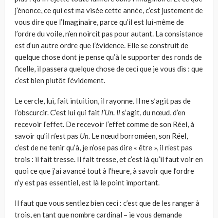
j’énonce, ce qui est ma visée cette année, c’est jus­tement de
vous dire que l’Imaginaire, parce qu’il est lui-même de
l’ordre du voile, n’en noircit pas pour autant. La consistance
est d’un autre ordre que l’évidence. Elle se construit de
quelque chose dont je pense qu’à le supporter des ronds de
ficelle, il passera quelque chose de ceci que je vous dis : que
c’est bien plutôt l’évidement.
Le cercle, lui, fait intuition, il rayonne. Il ne s’agit pas de
l’obscurcir. C’est lui qui fait
l’Un. Il
s’agit, du nœud, d’en
recevoir l’effet. De rece­voir l’effet comme de son Réel, à
savoir qu’il n’est pas
Un.
Le nœud bor­roméen, son Réel,
c’est de ne tenir qu’à, je n’ose pas dire « être », il n’est pas
trois : il fait tresse. Il fait tresse, et c’est là qu’il faut voir en
quoi ce que j’ai avancé tout à l’heure, à savoir que l’ordre
n’y est pas essentiel, est là le point important.
Il faut que vous sentiez bien ceci : c’est que de les ranger à
trois, en tant que nombre cardinal – je vous demande