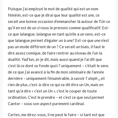
Puisque j’ai employé le mot de qualité qui est un nom
féminin, est-ce que je dirai que leur qualité est
une,
ce
serait une bonne occasion d’em­mancher là autour de l’Un ce
qu’il en est de
un si
nous le prenons comme qualificatif. Est-
ce que lalangue, lalangue en tant qu’elle a un sens, est-ce
que lalangue permet d’égaler
un
à
une?
Est-ce que
une
n’est
pas un mode différent de un ? Ce serait un biais, il faut le
dire assez comique, de faire rentrer au niveau de l’un la
dualité. Yad’lun, ai-je dit, mais aussi quand je l’ai dit que
c’est là ce dont se fonde quoi ? uniquement – c’était le sens
de ce que j’ai avancé à la fin de mon séminaire de l’année
derniè­re – uniquement l’énumérable, à savoir l’
aleph
,et
o
rien de plus, c’est-à-dire ce qui se dit être un
Un,
mais en
tant qu’à dire « c’est un
Un »,
c’est le couper de toute
ordination. C’est le prendre – et c’est ce que seul per­met
Cantor – sous son aspect purement cardinal.
Certes, me direz-vous, il ne peut le faire – si tant est que