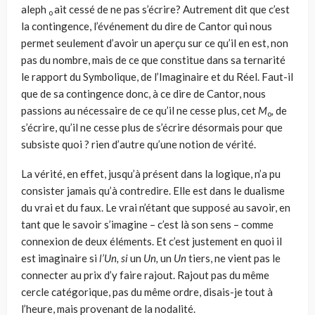
aleph
ait cessé de ne pas s’écrire? Autrement dit que c’est
o
la contingence, l’événement du dire de Cantor qui nous
permet seulement d’avoir un aperçu sur ce qu’il en est, non
pas du nombre, mais de ce que constitue dans sa ternarité
le rapport du Symbolique, de l’Imaginaire et du Réel. Faut-il
que de sa contingence donc, à ce dire de Cantor, nous
passions au nécessaire de ce qu’il ne cesse plus, cet
M
,
de
o
s’écrire, qu’il ne cesse plus de s’écrire désormais pour que
subsiste quoi ? rien d’autre qu’une notion de vérité.
La vérité, en effet, jusqu’à présent dans la logique, n’a pu
consister jamais qu’à contredire. Elle est dans le dualisme
du vrai et du faux. Le vrai n’étant que supposé au savoir, en
tant que le savoir s’imagine – c’est là son sens – comme
connexion de deux éléments. Et c’est justement en quoi il
est imaginaire si
l’Un, si
un
Un,
un
Un
tiers, ne vient pas le
connecter au prix d’y faire rajout. Rajout pas du même
cercle catégo­rique, pas du même ordre, disais-je tout à
l’heure, mais provenant de la nodalité.