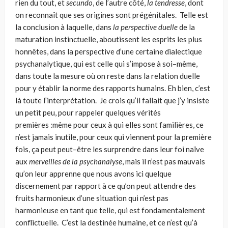
rien du tout, et
secundo
, de l’autre côté,
la ten­dresse
, dont
on reconnaît que ses origines sont prégénitales. Telle est
la conclu­sion à laquelle, dans
la perspective duelle
de la
maturation instinctuelle, abou­tissent les esprits les plus
honnêtes, dans la perspective d’une certaine dialec­tique
psychanalytique, qui est celle qui s’impose à soi–même,
dans toute la mesure où on reste dans la relation duelle
pour y établir la norme des rapports humains. Eh bien, c’est
là toute l’interprétation. Je crois qu’il fallait que j’y insiste
un petit peu, pour rappeler quelques vérités
premières :même pour ceux à qui elles sont familières, ce
n’est jamais inutile, pour ceux qui viennent pour la premiè­re
fois, ça peut peut–être les surprendre dans leur foi naïve
aux
merveilles de la psychanalyse
, mais il n’est pas mauvais
qu’on leur apprenne que nous avons ici quelque
discernement par rapport à ce qu’on peut attendre des
fruits harmo­nieux d’une situation qui n’est pas
harmonieuse en tant que telle, qui est fon­damentalement
conflictuelle. C’est la destinée humaine, et ce n’est qu’à