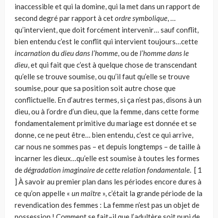
inaccessible et qui la domine, qui la met dans un rapport de
second degré par rapport à cet
ordre symbolique
, …
qu’intervient, que doit forcément intervenir… sauf conflit,
bien entendu c’est le conflit qui intervient toujours…cette
incar­nation
du
dieu dans l’homme
, ou de
l’homme dans le
dieu
, et qui fait que c’est à quelque chose de transcendant
qu’elle se trouve soumise, ou qu’il faut qu’el­le se trouve
soumise, pour que sa position soit autre chose que
conflictuelle. En d’autres termes, si ça n’est pas, disons à un
dieu, ou à l’ordre d’un dieu, que la femme, dans cette forme
fondamentalement primitive du mariage est donnée et se
donne, ce ne peut être… bien entendu, c’est ce qui arrive,
car nous ne sommes pas – et depuis longtemps – de taille à
incarner les dieux…qu’elle est soumise à toutes les formes
de
dégradation imaginaire de cette relation fonda­mentale
. [ 1
] À savoir au premier plan dans les périodes encore dures à
ce qu’on appelle «
un maître
», c’était la grande période de la
revendication des femmes : La femme n’est pas un objet de
possession ! Comment se fait–il que l’adultère soit puni de