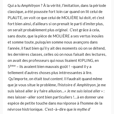
Qui a lu
Amphitryon
? À la vérité, l’imitation, dans la période
classique, a été poussée fort loin car quand on lit celui de
PLAUTE, on voit ce que celui de MOLIÈRE lui doit, et c’est
fort bien ainsi, d’ailleurs si on prenait le parti d’
imiter
plus,
on serait probablement plus
original
. C’est grâce à cela,
sans doute, que la pièce de MOLIÈRE a ses vertus inouïes
et somme toute, puisqu’en somme nous avançons dans
l’année, il faut bien qu’il y ait des moments où on se détend,
les dernières classes, celles où on nous faisait des lectures,
on avait des professeurs qui nous lisaient KIPLING, en
ème
5
– ils avaient bien mauvais goût ! –quand il y a
tellement d’autres choses plus intéressantes à lire.
Qu’importe, on était
tout content
. Il faudrait quand même
que je vous situe le problème, l’histoire d’
Amphitryon
, je me
suis laissé aller à y faire allusion…«
Je me suis laissé aller
» :
mes laisser–aller sont bien particuliers !…à en donner une
espèce de petite touche dans ma réponse à l’homme de la
névrose histrionique. C’est–à–dire que
le mythe d’