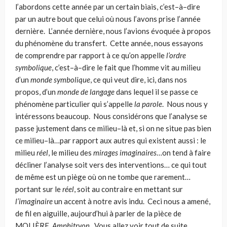
l’abordons cette année par un certain biais, c’est–à–dire
par un autre bout que celui où nous l’avons prise l’année
dernière. L’année dernière, nous l’avions évoquée à propos
du phénomène du transfert. Cette année, nous essayons
de comprendre par rapport à ce qu’on appelle
l’ordre
symbolique
, c’est–à–dire le fait que l’homme vit au milieu
d’un
monde symbolique
, ce qui veut dire, ici, dans nos
propos, d’un
monde de langage
dans lequel il se passe ce
phénomène particulier qui s’appelle
la
parole
. Nous nous y
intéressons beaucoup. Nous considérons que l’analyse se
passe justement dans ce milieu–là et, si on ne situe pas bien
ce milieu–là…par rapport aux autres qui existent aussi : le
milieu
réel
, le milieu des
mirages imaginaires
…on tend à faire
décliner l’analyse soit vers des interventions… ce qui tout
de même est un piège où on ne tombe que rarement…
portant sur le
réel
, soit au contraire en mettant sur
l’imaginaire
un accent à notre avis indu. Ceci nous a amené,
de fil en aiguille, aujourd’hui à parler de la pièce de
MOLIÈRE,
Amphitryon.
Vous allez voir tout de suite