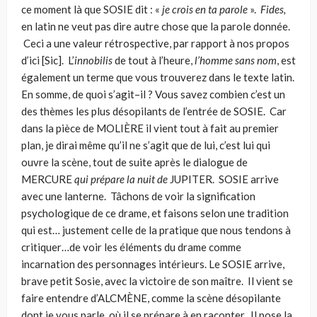
ce moment là que SOSIE dit : «
je crois en ta parole
».
Fides,
en latin ne veut pas dire autre chose que la parole donnée.
Ceci a une valeur rétrospective, par rapport à nos propos
d’ici [Sic]. L’
innobilis
de tout à l’heure,
l’homme sans nom
, est
également un terme que vous trouverez dans le texte latin.
En somme, de quoi s’agit–il ? Vous savez combien c’est un
des thèmes les plus désopilants de l’entrée de SOSIE. Car
dans la pièce de MOLIÈRE il vient tout à fait au premier
plan, je dirai même qu’il ne s’agit que de lui, c’est lui qui
ouvre la scène, tout de suite après le dialogue de
MERCURE
qui prépare la nuit de
JUPITER. SOSIE arrive
avec une lanterne. Tâchons de voir la signification
psychologique de ce drame, et faisons selon une tradition
qui est… justement celle de la pratique que nous tendons à
critiquer…de voir les éléments du drame comme
incarnation des personnages intérieurs. Le SOSIE arrive,
brave petit Sosie, avec la victoire de son maître. Il vient se
faire entendre d’ALCMÈNE, comme la scène désopilante
dont je vous parle, où il se prépare à en raconter. Il pose la