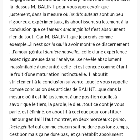
là–dessus M. BALINT, pour vous aper­cevoir que
justement, dans la mesure où
les dits auteurs
sont un peu
rigoureux, expérimentaux, ils aboutissent strictement à la
conclusion que ce fameux
amour génital
n’est absolument
rien du tout. Car M. BALINT, que je prends comme
exemple…il n’est
pas le seul
à avoir montré ce discernement
…l’amour génital
dernière nouvelle
…celle d’une expérience
assez rigoureuse dans l’analyse…se révèle absolument
inassimilable à une unité, celle–ci est conçue comme étant
le fruit d’une maturation instinctuelle. Il aboutit
strictement à la conclusion sui­vante…que je vous rappelle
comme conclusion des articles de BALINT…que dans la
mesure où il est lié justement à une position duelle, à
savoir que le tiers, la paro­le, le dieu, tout ce dont je vous
parle, est éliminé, on aboutit à ceci que pour constituer
l’amour génital il faut montrer, en deux morceaux :
primo
,
l’acte géni­tal
qui comme chacun sait ne dure pas longtemps,
c’est bon mais ça ne dure pas, et ça n’établit absolument