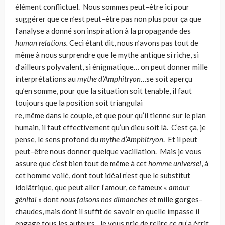
élément conflic­tuel. Nous sommes peut–être ici pour
suggérer que ce n’est peut–être pas non plus pour ça que
l’analyse a donné son inspiration à la propagande des
human relations.
Ceci étant dit, nous n’avons pas tout de
même à nous surprendre que le mythe antique si riche, si
d’ailleurs polyvalent, si énigmatique… on peut don­ner mille
interprétations au
mythe d’Amphitryon
…se soit aperçu
qu’en somme, pour que la situation soit tenable, il faut
toujours que la position soit triangulai
re, même dans le couple, et que pour qu’il tienne sur le plan
humain, il faut effectivement qu’un dieu soit là. C’est ça, je
pense, le sens profond du
mythe d’Amphitryon
. Et il peut
peut–être nous donner quelque vacillation. Mais je vous
assure que c’est bien tout de même à cet
homme universel
, à
cet homme voilé, dont tout idéal n’est que le substitut
idolâtrique, que peut aller l’amour, ce fameux «
amour
génital
» dont
nous faisons nos dimanches
et mille gorges–
chaudes, mais dont il suffit de savoir en quelle impasse il
engage tous les auteurs. Je vous prie de relire ce qu’a écrit