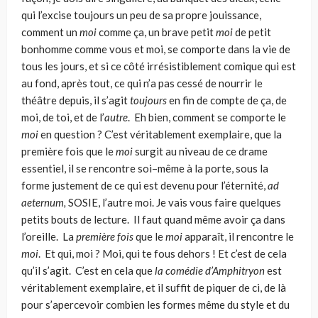
qui l’excise toujours un peu de sa propre jouissance,
comment un
moi
comme ça, un brave petit
moi
de petit
bonhomme comme vous et moi, se comporte dans la vie de
tous les jours, et si ce côté irrésistiblement comique qui est
au fond, après tout, ce qui n’a pas cessé de nourrir le
théâtre depuis, il s’agit
toujours
en fin de compte de ça, de
moi, de toi, et de l’
autre
. Eh bien, comment se comporte le
moi
en question ? C’est véritablement exemplaire, que la
première fois que le
moi
surgit au niveau de ce drame
essentiel, il se rencontre soi–même à la porte, sous la
forme justement de ce qui est devenu pour l’éternité,
ad
aeternum,
SOSIE, l’autre moi. Je vais vous faire quelques
petits bouts de lecture. Il faut quand même avoir ça dans
l’oreille. La
première fois
que le
moi
apparaît, il rencontre le
moi
. Et qui, moi ? Moi, qui te fous dehors ! Et c’est de cela
qu’il s’agit. C’est en cela que
la comédie d’Amphitryon
est
véritablement exemplaire, et il suffit de piquer de ci, de là
pour s’apercevoir combien les formes même du style et du