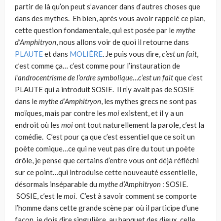
partir de là qu’on peut s’avancer dans d’autres choses que
dans des mythes. Eh bien, après vous avoir rappelé ce plan,
cette question fondamentale, qui est posée par le
mythe
d’Amphitryon
, nous allons voir de quoi il retourne dans
PLAUTE
et dans
MOLIÈRE
. Je puis vous dire,
c’est un fait
,
c’est comme ça… c’est comme pour l’instaura­tion de
l’androcentrisme de l’ordre symbolique
…
c’est un fait
que c’est
PLAUTE qui a introduit SOSIE. Il n’y avait pas de SOSIE
dans le
mythe d’Amphitryon
, les mythes grecs ne sont pas
moïques, mais par contre les
moi
existent, et il y a un
endroit où les
moi
ont tout naturellement la parole, c’est la
comédie. C’est pour ça que c’est essentiel que ce soit un
poète comique…ce qui ne veut pas dire du tout un poète
drôle, je pense que certains d’entre vous ont déjà réfléchi
sur ce point…qui introduise cette nouveauté essentielle,
désormais inséparable du
mythe d’Amphitryon
: SOSIE.
SOSIE, c’est le
moi
. C’est à savoir comment se comporte
l’homme dans cette grande scène par où il participe d’une
façon, je dois dire singulière, au banquet des dieux, celle