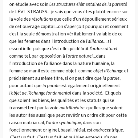
on étudie avec soin
Les structures élémentaires de la parenté
de LÉVI–STRAUSS…je sais que vous êtes plutôt encore sur
la voie des
résolutions
que celle d’un dépouillement sérieux
de cet ouvrage capital…on s’aperçoit pourquoi et comment
c’est la seule démonstration véritablement valable de ce
que les femmes dans l’introduction de
l’alliance
… si
essentielle, puisque c’est elle qui définit
l’ordre culturel
comme tel, par opposition à
l’ordre naturel
…dans
l’introduction de l’alliance dans la nature humaine, la
femme se manifeste comme objet, comme
objet d’échange
et
précisément au même titre, si on peut dire que
la parole
,
pour autant que
la parole
est également originellement
l’objet de l’échange fonda­mental
dans la société. Et quels
que soient les biens, les qualités et les statuts qui se
transmettent par la voie
matrilinéaire
, quelles que soient
les autorités aussi que peut revêtir un ordre dit pour cette
raison matriarcal,
l’ordre symbolique
, dans son
fonctionnement originel, basal, initial,
est androcentrique
.
C’est un fait. C’est un fait, et qui bien entendu, n’a pas