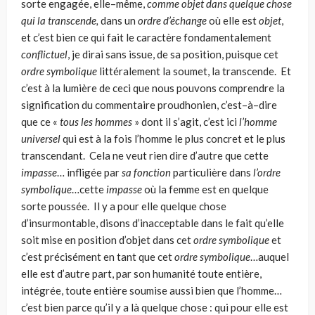
sorte engagée, elle–même,
comme objet dans quelque chose
qui la transcende,
dans un
ordre d’échange
où elle est
objet
,
et c’est bien ce qui fait le caractère fondamentalement
conflictuel
, je dirai sans issue, de sa position, puisque cet
ordre symbolique
littéralement la soumet, la transcende. Et
c’est à la lumière de ceci que nous pouvons comprendre la
signification du commen­taire proudhonien, c’est–à–dire
que ce «
tous les hommes
»
dont il s’agit, c’est ici
l’homme
universel
qui est à la fois l’homme le plus concret et le plus
transcen­dant. Cela ne veut rien dire d’autre que cette
impasse
… infligée par
sa fonction
particulière dans
l’ordre
symbolique
…cette
impasse
où la femme est en quelque
sorte poussée. Il y a pour elle quelque chose
d’insurmontable, disons d’inac­ceptable dans le fait qu’elle
soit mise en position d’objet dans cet
ordre symbolique
et
c’est précisément en tant que cet
ordre symbolique
…auquel
elle est d’autre part, par son humanité toute entière,
intégrée, toute entière soumise aussi bien que l’homme…
c’est bien parce qu’il y a là quelque chose : qui pour elle est