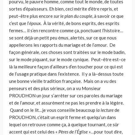
pourvu, le pauvre homme, comme tout le monde, de toutes
sortes d’épaisseurs. Eh bien, ceci mérite d’être repris, et
peut–être plus encore
sur le plan du couple
, à savoir ce que
c’est que l’
époux
. À la vérité, de bons esprits, des esprits
fermes… il s’en rencontre comme ça, ponctuant l’histoire…
se sont déjà un petit peu émus, alertés, sur ce que nous
appellerons les rapports du mariage et de l’
amour
. De
façon générale, ces choses sont traitées sur le mode badin,
sur le mode piquant, sur le mode cynique. Peut–être est–ce
là la meilleure façon d’ailleurs d’en toucher pour ce qui est
de l’usage pratique dans l’existence. Il y a là–dessus toute
une bonne vieille tradition française. Mais on a vu des
penseurs et des plus sérieux, on a vu Monsieur
PROUDHON un jour s’arrêter sur ces paroles du mariage
et de l’amour, et assurément ne pas les prendre à la légère.
Quand on le lit…je vous conseille beaucoup
la lecture
de
PROUDHON, c’était un esprit ferme et quelqu’un dans
lequel on retrouve comme ça, à quelque tournant, ce sûr
accent qui est celui des «
Pères de l’Église
»…pour tout dire,