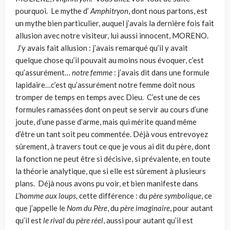
pourquoi. Le mythe d’
Amphitryon
, dont nous partons, est
un mythe bien particulier, auquel j’avais la dernière fois fait
allusion avec notre visiteur, lui aussi innocent, MORENO.
J’y avais fait allusion : j’avais remarqué qu’il y avait
quelque chose qu’il pouvait au moins nous évoquer, c’est
qu’assurément…
notre femme
: j’avais dit dans une formule
lapidaire…c’est qu’assurément notre femme doit nous
tromper de temps en temps avec Dieu. C’est une de ces
formules ramassées dont on peut se servir au cours d’une
joute, d’une passe d’arme, mais qui mérite quand même
d’être un tant soit peu commentée. Déjà vous entrevoyez
sûrement, à travers tout ce que je vous ai dit du père, dont
la fonction ne peut être si décisive, si prévalente, en toute
la théorie analy­tique, que si elle est sûrement à plusieurs
plans. Déjà nous avons pu voir, et bien manifeste dans
L’homme aux loups,
cette différence : du
père symbolique
, ce
que j’appelle le
Nom du Père
, du
père imaginaire
, pour autant
qu’il est
le rival
du
père réel
, aussi pour autant qu’il est