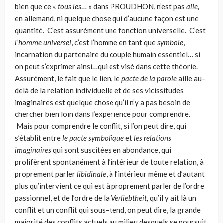
bien que ce «
tous les
… » dans PROUDHON, n’est pas
alle,
en allemand, ni quelque chose qui d’aucune façon est une
quantité. C’est assurément une fonction universelle. C’est
l’hom­me universel
, c’est l’homme en tant que
symbole
,
incarnation du partenaire du couple humain essentiel… si
on peut s’exprimer ainsi…qui est visé dans cette théo­rie.
Assurément, le fait que le lien, le
pacte de la parole
aille au–
delà de la relation individuelle et de ses vicissitudes
imaginaires est quelque chose qu’il n’y a pas besoin de
chercher bien loin dans l’expérience pour comprendre.
Mais pour comprendre le conflit, si l’on peut dire, qui
s’établit entre
le
pacte symbolique
et
les relations
imaginaires
qui sont suscitées en abondance, qui
prolifèrent spontanément à l’intérieur de toute relation, à
proprement parler
libidinale
, à l’intérieur même et d’autant
plus qu’intervient ce qui est à proprement parler de l’ordre
passionnel, et de l’ordre de la
Verliebtheit,
qu’il y ait là un
conflit et un conflit qui sous–tend, on peut dire, la grande
majorité des conflits actuels au milieu desquels se poursuit