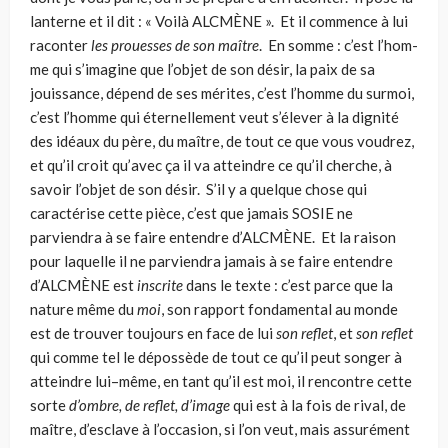
lanterne et il dit : « Voilà ALCMÈNE ». Et il commence à lui
raconter
les prouesses de son maître
. En somme : c’est l’hom­
me qui s’imagine que l’objet de son désir, la paix de sa
jouissance, dépend de ses mérites, c’est l’homme du surmoi,
c’est l’homme qui éternellement veut s’élever à la dignité
des idéaux du père, du maître, de tout ce que vous voudrez,
et qu’il croit qu’avec ça il va atteindre ce qu’il cherche, à
savoir l’objet de son désir. S’il y a quelque chose qui
caractérise cette pièce, c’est que jamais SOSIE ne
parviendra à se faire entendre d’ALCMÈNE. Et la raison
pour laquelle il ne par­viendra jamais à se faire entendre
d’ALCMÈNE est
inscrite
dans le texte : c’est parce que la
nature même du
moi
, son rapport fondamental au monde
est de trouver toujours en face de lui
son reflet
, et
son reflet
qui comme tel le dépos­sède de tout ce qu’il peut songer à
atteindre lui–même, en tant qu’il est moi, il rencontre cette
sorte
d’ombre, de reflet, d’image
qui est à la fois de rival, de
maître, d’esclave à l’occasion, si l’on veut, mais assurément