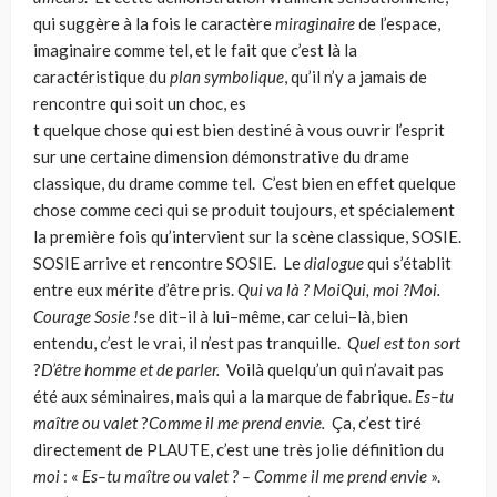
qui suggère à la fois le caractère
miraginaire
de l’espace,
imaginaire comme tel, et le fait que c’est là la
caractéristique du
plan symbolique
, qu’il n’y a jamais de
rencontre qui soit un choc, es
t quelque chose qui est bien destiné à vous ouvrir l’esprit
sur une certaine dimension démonstrative du drame
classique, du drame comme tel. C’est bien en effet quelque
chose comme ceci qui se produit toujours, et spécialement
la première fois qu’intervient sur la scène classique, SOSIE.
SOSIE arrive et rencontre SOSIE. Le
dialogue
qui s’établit
entre eux mérite d’être pris.
Qui va là ? Moi
Qui, moi ?Moi.
Courage Sosie !
se dit–il à lui–même, car celui–là, bien
entendu, c’est le vrai, il n’est pas tranquille.
Quel est ton sort
?
D’
être homme et de parler.
Voilà quelqu’un qui n’avait pas
été aux séminaires, mais qui a la marque de fabrique.
Es–tu
ma
ître ou valet
?
Comme il me prend envie.
Ça, c’est tiré
directement de PLAUTE, c’est une très jolie définition du
moi
: «
Es–tu maître ou valet ? – Comme il me prend envie
».