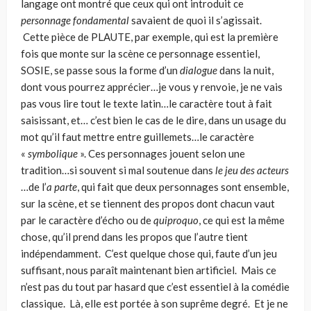
langage ont montré que ceux qui ont introduit ce
personnage fondamental
savaient de quoi il s’agissait.
Cette pièce de PLAUTE, par exemple, qui est la première
fois que monte sur la scène ce personnage essentiel,
SOSIE, se passe sous la forme d’un
dialogue
dans la nuit,
dont vous pourrez apprécier…je vous y renvoie, je ne vais
pas vous lire tout le texte latin…le caractère tout à fait
saisissant, et… c’est bien le cas de le dire, dans un usage du
mot qu’il faut mettre entre guillemets…le carac­tère
«
symbolique
». Ces personnages jouent selon une
tradition…si souvent si mal soutenue dans
le jeu des acteurs
…de l’
a parte
, qui fait que deux personnages sont ensemble,
sur la scène, et se tiennent des propos dont chacun vaut
par le carac­tère d’écho ou de
quiproquo
, ce qui est la même
chose, qu’il prend dans les pro­pos que l’autre tient
indépendamment. C’est quelque chose qui, faute d’un jeu
suffisant, nous paraît maintenant bien artificiel. Mais ce
n’est pas du tout par hasard que c’est essentiel à la comédie
classique. Là, elle est portée à son suprê­me degré. Et je ne