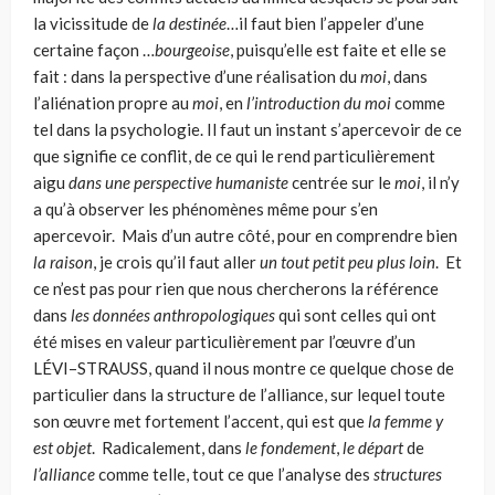
la vicissitude de
la destinée
…il faut bien l’appeler d’une
certaine façon …
bourgeoise
, puisqu’elle est faite et elle se
fait : dans la pers­pective d’une réalisation du
moi
, dans
l’aliénation propre au
moi
, en
l’intro­duction du moi
comme
tel dans la psychologie. Il faut un instant s’apercevoir de ce
que signifie ce conflit, de ce qui le rend particulièrement
aigu
dans une perspective humaniste
centrée sur le
moi
, il n’y
a qu’à observer les phénomènes même pour s’en
apercevoir. Mais d’un autre côté, pour en comprendre bien
la raison
, je crois qu’il faut aller
un tout petit peu plus loin
. Et
ce n’est pas pour rien que nous chercherons la référence
dans
les données anthropologiques
qui sont celles qui ont
été mises en valeur particu­lièrement par l’œuvre d’un
LÉVI–STRAUSS, quand il nous montre ce quelque chose de
particulier dans la structure de l’alliance, sur lequel toute
son œuvre met fortement l’accent, qui est que
la femme y
est objet
. Radicalement, dans
le fondement
,
le départ
de
l’alliance
comme telle, tout ce que l’analyse des
struc­tures