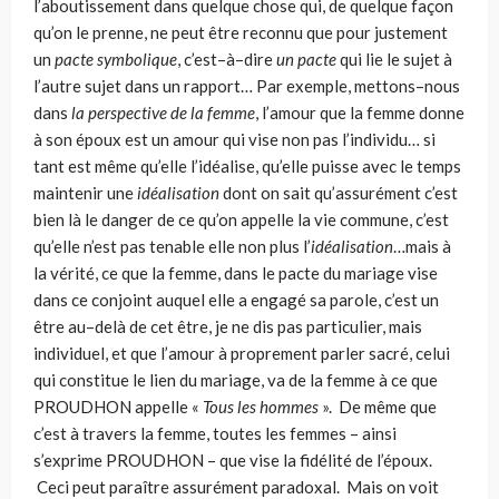
l’aboutissement dans quelque chose qui, de quelque façon
qu’on le prenne, ne peut être recon­nu que pour justement
un
pacte symbolique
, c’est–à–dire
un pacte
qui lie le sujet à
l’autre sujet dans un rapport… Par exemple, mettons–nous
dans
la perspecti­ve de la femme
, l’amour que la femme donne
à son époux est un amour qui vise non pas l’individu… si
tant est même qu’elle l’idéalise, qu’elle puisse avec le temps
maintenir une
idéalisation
dont on sait qu’assurément c’est
bien là le dan­ger de ce qu’on appelle la vie commune, c’est
qu’elle n’est pas tenable elle non plus l’
id
éalisation
…mais à
la vérité, ce que la femme, dans le pacte du mariage vise
dans ce conjoint auquel elle a engagé sa parole, c’est un
être au–delà de cet être, je ne dis pas particulier, mais
individuel, et que l’amour à proprement par­ler sacré, celui
qui constitue le lien du mariage, va de la femme à ce que
PROUDHON appelle «
Tous les hommes
». De même que
c’est à travers la femme, toutes les femmes – ainsi
s’exprime PROUDHON – que vise la fidélité de l’époux.
Ceci peut paraître assurément paradoxal. Mais on voit