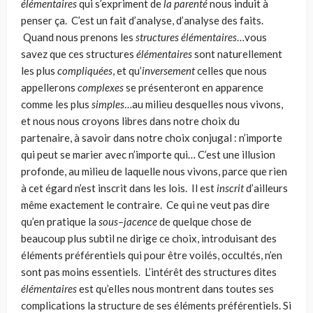
élémentaires
qui s’expriment de
la parenté
nous induit à
penser ça. C’est un fait d’analyse, d’analyse des faits.
Quand nous prenons les
structures élé­mentaires
…vous
savez que ces structures
élémentaires
sont naturellement
les plus
compliquées
, et qu’
inversement
celles que nous
appellerons
complexes
se présenteront en apparence
comme les plus
simples
…au milieu desquelles nous vivons,
et nous nous croyons libres dans notre choix du
partenaire, à savoir dans notre choix conjugal : n’importe
qui peut se marier avec n’importe qui… C’est une illu­sion
profonde, au milieu de laquelle nous vivons, parce que rien
à cet égard n’est inscrit dans les lois. Il est
inscrit
d’ailleurs
même exactement le contraire. Ce qui ne veut pas dire
qu’en pratique la
sous–jacence
de quelque chose de
beaucoup plus subtil ne dirige ce choix, introduisant des
éléments préférentiels qui pour être voilés, occultés, n’en
sont pas moins essentiels. L’intérêt des struc­tures dites
élémentaires
est qu’elles nous montrent dans toutes ses
complica­tions la structure de ses éléments préférentiels. Si