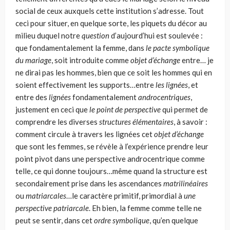
social de ceux auxquels cette institution s’adresse. Tout
ceci pour situer, en quelque sorte, les piquets du décor au
milieu duquel notre
question
d’aujourd’hui est soulevée :
que fondamentalement la femme, dans
le pacte symbolique
du mariage
, soit introduite comme
objet d’échange
entre… je
ne dirai pas les hommes, bien que ce soit les hommes qui en
soient effectivement les supports…entre
les lignées
, et
entre des
lignées
fondamenta­lement
androcentriques
,
justement en ceci que
le point de perspective
qui per­met de
comprendre les diverses
structures élémentaires
, à savoir :
comment cir­cule à travers les lignées cet
objet d’échange
que sont les femmes, se révèle à l’expérience prendre leur
point pivot dans une perspective androcentrique comme
telle, ce qui donne toujours…même quand la structure est
secondaire­ment prise dans les ascendances
matrilinéaires
ou
matriarcales
…le caractère pri­mitif, primordial à
une
perspective patriarcale
. Eh bien, la femme comme telle ne
peut se sentir, dans cet
ordre symbolique
, qu’en quelque