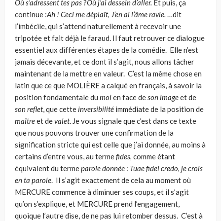
Où s’adressent tes pas
?
O
ù j’ai dessein d’aller.
Et puis, ça
continue :
Ah ! Ceci me déplaît, J’en ai l’âme ravie.
…dit
l’imbécile, qui s’attend naturellement à recevoir une
tripotée et fait déjà le faraud. Il faut retrouver ce dialogue
essentiel aux différentes étapes de la comédie. Elle n’est
jamais décevante, et ce dont il s’agit, nous allons tâcher
maintenant de la mettre en valeur. C’est la même chose en
latin que ce que MOLIÈRE a calqué en français, à savoir la
position fondamentale du
moi
en face de
son
image
et de
son reflet
, que cette
inversibilité
immédiate de la position de
maître
et de
valet
. Je vous signale que c’est dans ce texte
que nous pouvons trouver une confir­mation de la
signification stricte qui est celle que j’ai donnée, au moins à
cer­tains d’entre vous, au terme
fides,
comme étant
équivalent du terme
parole don­née
:
Tuae fidei credo, je crois
en ta parole
. Il s’agit exactement de cela au moment où
MERCURE commence à diminuer ses coups, et il s’agit
qu’on s’ex­plique, et MERCURE prend l’engagement,
quoique l’autre dise, de ne pas lui retomber dessus. C’est à