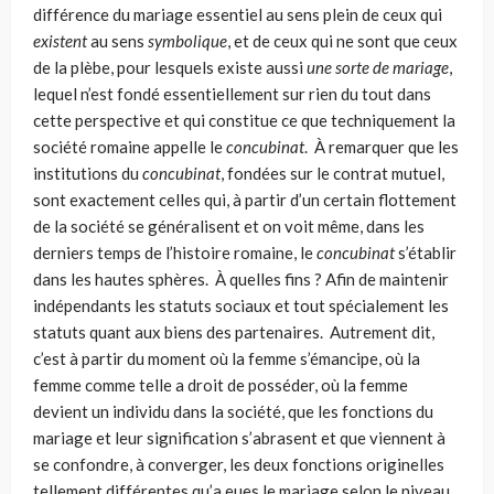
différence du mariage essentiel au sens plein de ceux qui
existent
au sens
symbolique
, et de ceux qui ne sont que ceux
de la plèbe, pour lesquels existe aussi
une sorte de mariage
,
lequel n’est fondé essentiellement sur rien du tout dans
cette perspective et qui constitue ce que techniquement la
société romaine appelle le
concubinat
. À remarquer que les
institutions du
concubinat
, fondées sur le contrat mutuel,
sont exactement celles qui, à partir d’un certain flotte­ment
de la société se généralisent et on voit même, dans les
derniers temps de l’histoire romaine, le
concubinat
s’établir
dans les hautes sphères. À quelles fins ? Afin de maintenir
indépendants les statuts sociaux et tout spécialement les
statuts quant aux biens des partenaires. Autrement dit,
c’est à partir du moment où la femme s’émancipe, où la
femme comme telle a droit de posséder, où la femme
devient un individu dans la société, que les fonctions du
mariage et leur signification s’abrasent et que viennent à
se confondre, à converger, les deux fonctions originelles
tellement différentes qu’a eues le mariage selon le niveau