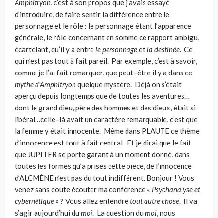
Amphitryon
, c’est à son propos que j’avais essayé
d’introduire, de faire sentir la différence entre le
personnage et le rôle : le personnage étant l’ap­parence
générale, le rôle concernant en somme ce rapport ambigu,
écartelant, qu’il y a entre
le personnage
et
la destinée
. Ce
qui n’est pas tout à fait pareil. Par exemple, c’est à savoir,
comme je l’ai fait remarquer, que peut–être il y a dans ce
mythe d’
Amphitryon
quelque mystère. Déjà on s’était
aperçu depuis long­temps que de toutes les aventures…
dont le grand dieu, père des hommes et des dieux, était si
libéral…celle–là avait un caractère remarquable, c’est que
la femme y était innocente. Même dans PLAUTE ce thème
d’innocence est tout à fait cen­tral. Et je dirai que le fait
que JUPITER se porte garant à un moment donné, dans
toutes les formes qu’a prises cette pièce, de l’innocence
d’ALCMÈNE n’est pas du tout indifférent. Bonjour ! Vous
venez sans doute écouter ma conférence «
Psychanalyse et
cybernétique
» ? Vous allez entendre
tout autre chose
. Il va
s’agir aujourd’hui du
moi
. La question du
moi
, nous