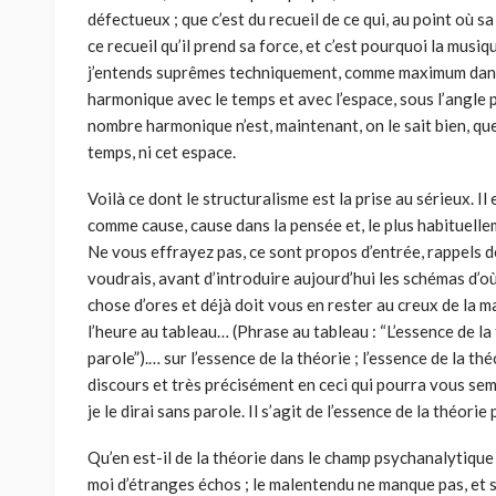
défectueux ; que c’est du recueil de ce qui, au point où sa
ce recueil qu’il prend sa force, et c’est pourquoi la musi
j’entends suprêmes techniquement, comme maximum dans 
harmonique avec le temps et avec l’espace, sous l’angle p
nombre harmonique n’est, maintenant, on le sait bien, que p
temps, ni cet espace.
Voilà ce dont le structuralisme est la prise au sérieux. Il 
comme cause, cause dans la pensée et, le plus habituellemen
Ne vous effrayez pas, ce sont propos d’entrée, rappels de
voudrais, avant d’introduire aujourd’hui les schémas d’où
chose d’ores et déjà doit vous en rester au creux de la main
l’heure au tableau… (Phrase au tableau : “L’essence de l
parole”).… sur l’essence de la théorie ; l’essence de la t
discours et très précisément en ceci qui pourra vous se
je le dirai sans parole. Il s’agit de l’essence de la théorie 
Qu’en est-il de la théorie dans le champ psychanalytique 
moi d’étranges échos ; le malentendu ne manque pas, et 