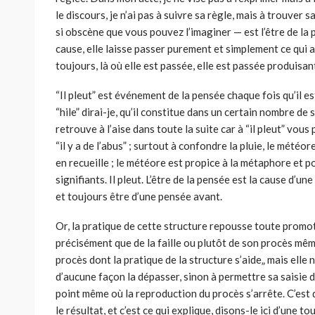
le discours, je n’ai pas à suivre sa règle, mais à trouver
si obscène que vous pouvez l’imaginer — est l’être de la 
cause, elle laisse passer purement et simplement ce qui a 
toujours, là où elle est passée, elle est passée produisa
“Il pleut” est événement de la pensée chaque fois qu’il est 
“hile” dirai-je, qu’il constitue dans un certain nombre de s
retrouve à l’aise dans toute la suite car à “il pleut” vou
“il y a de l’abus” ; surtout à confondre la pluie, le météore,
en recueille ; le météore est propice à la métaphore et po
signifiants. Il pleut. L’être de la pensée est la cause d’un
et toujours être d’une pensée avant.
Or, la pratique de cette structure repousse toute promotio
précisément que de la faille ou plutôt de son procès même c
procès dont la pratique de la structure s’aide„ mais elle ne
d’aucune façon la dépasser, sinon à permettre sa saisie d
point même où la reproduction du procès s’arrête. C’est 
le résultat, et c’est ce qui explique, disons-le ici d’une t