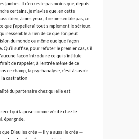
les jambes. Il n’en reste pas moins que, depuis
dre certains, je m’avise que, en cette
aussi bien, à mes yeux, il ne me semble pas, ce
ce que j’appellerai tout simplement le sérieux,
 qui ressemble à rien de ce que l’on peut
e vision du monde ou même quelque façon
 Qu’il suffise, pour réfuter le premier cas, s’il
aucune façon introduire ce qui s’intitule
irait de rappeler, à l’entrée même de ce
ns ce champ, la psychanalyse, c’est à savoir
 la castration
alité du partenaire chez qui elle est
e recel qui la pose comme vérité chez le
el, épargnée.
que Dieu les créa — il y a aussi le créa —