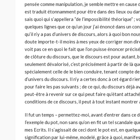
pensée comme manipulation, je semble mettre en cause des
est traduit étonnamment pour être dans des lieux ou dan
sais quoi qui s’appellera “de l’impossibilité théorique” ; v
quelques lignes que ce qu’un jour j’ai énoncé dans un cont
qu’il n’y a pas d’univers de discours, alors à quoi bon no
doute importe-t-il moins à mes yeux de corriger mon dire,
voit pas ce en quoi le fait que l’on puisse énoncer précisé
de clôture du discours, que le discours est pour autant, bi
seulement dévalorisé, c’est précisément à partir de là que
spécialement celle de le bien conduire, tenant compte de 
d’univers du discours. Il n’y a certes donc à cet égard ri
pour faire les pas suivants ; de ce qui, du discours déjà
peut-être à revenir sur ce qui peut faire qu’étant attach
conditions de ce discours, il peut à tout instant montrer a
Il fut un temps – permettez-moi, avant d’entrer dans ce d
l’exemple du pot, non sans qu’on en fit un tel scandale que 
mes Ecrits. Il s’agissait de ceci dont le pot est, en quelque
signification par lui-même, modelé, grâce à quoi, manife