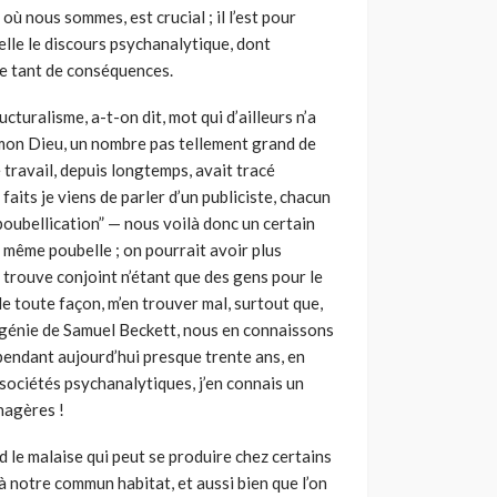
où nous sommes, est crucial ; il l’est pour
ppelle le discours psychanalytique, dont
te tant de conséquences.
cturalisme, a-t-on dit, mot qui d’ailleurs n’a
a, mon Dieu, un nombre pas tellement grand de
 travail, depuis longtemps, avait tracé
faits je viens de parler d’un publiciste, chacun
“poubellication” — nous voilà donc un certain
la même poubelle ; on pourrait avoir plus
 trouve conjoint n’étant que des gens pour le
 de toute façon, m’en trouver mal, surtout que,
e génie de Samuel Beckett, nous en connaissons
pendant aujourd’hui presque trente ans, en
s sociétés psychanalytiques, j’en connais un
nagères !
d le malaise qui peut se produire chez certains
 à notre commun habitat, et aussi bien que l’on