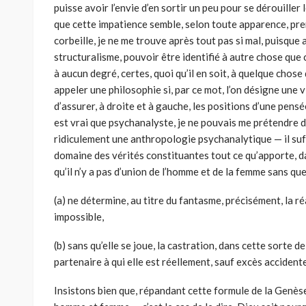
puisse avoir l’envie d’en sortir un peu pour se dérouiller 
que cette impatience semble, selon toute apparence, pren
corbeille, je ne me trouve après tout pas si mal, puisque 
structuralisme, pouvoir être identifié à autre chose que 
à aucun degré, certes, quoi qu’il en soit, à quelque chose
appeler une philosophie si, par ce mot, l’on désigne un
d’assurer, à droite et à gauche, les positions d’une pensée.
est vrai que psychanalyste, je ne pouvais me prétendre d’
ridiculement une anthropologie psychanalytique — il suff
domaine des vérités constituantes tout ce qu’apporte, da
qu’il n’y a pas d’union de l’homme et de la femme sans que
(a) ne détermine, au titre du fantasme, précisément, la ré
impossible,
(b) sans qu’elle se joue, la castration, dans cette sorte d
partenaire à qui elle est réellement, sauf excès accident
Insistons bien que, répandant cette formule de la Genèse 