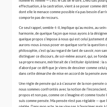
homme et femme — c’est le cas de le dire, Dieu sait pourqu
effectuation, à la castration, vient à se poser comme déte
dont elle le menace comme possible n’a pas besoin d’arri
comporte pas de recours.
Ce seul rappel, semble-t-il, implique qu’au moins, au sei
harmonie, de quelque façon que nous ayons à la désigner
quelque propos s’impose à nous qui est celui justement d
aurons-nous à nous poser en quelque sorte la question qui
philosophie, c’est qu’au regard de tant de savoir, non san
distinguer ce discours, de soi-même assuré, qui, se fonda
sa propre mesure, mériterait de s’intituler épistèmè : la
d’abord par ce défi que je viens de dessiner comme celui p
dans cette démarche de mise en accord de la pensée ave
Une règle de pensée qui a à s’assurer de la non-pensée c
nous sommes confrontés avec la notion de l’inconscient. 
propos et non pas, comme on s’imagine et comme toute l
suis comme pensée. Ma pensée n’est pas réglable — que l’o
réglée. Dans mon acte, je ne vise pas à l’exprimer mais à l