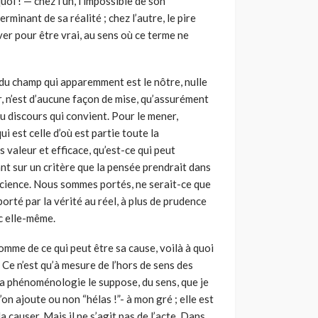
oi ! — chez l’un, l’impossible de son
rminant de sa réalité ; chez l’autre, le pire
ver pour être vrai, au sens où ce terme ne
n du champ qui apparemment est le nôtre, nulle
, n’est d’aucune façon de mise, qu’assurément
u discours qui convient. Pour le mener,
 est celle d’où est partie toute la
s valeur et efficace, qu’est-ce qui peut
nt sur un critère que la pensée prendrait dans
 science. Nous sommes portés, ne serait-ce que
orté par la vérité au réel, à plus de prudence
c elle-même.
omme de ce qui peut être sa cause, voilà à quoi
Ce n’est qu’à mesure de l’hors de sens des
a phénoménologie le suppose, du sens, que je
n ajoute ou non “hélas !”- à mon gré ; elle est
a causer. Mais il ne s’agit pas de l’acte. Dans