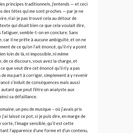
 principes traditionnels, j’entends — et ceci
s des têtes qui me sont proches — par je ne
oire, n’ai-je pas trouvé cela au détour de
exte qui disait bien ce que cela voulait dire,
us fatiguer, semble-t-on en conclure. Sans
 car il ne prête à aucune ambiguïté, et on ne
ment de ce qu’on l’ait énoncé, qu’il n’y a point
en loin de là, ni impossible, ni même
, de ce discours, vous avez la charge, et
ce que veut dire cet énoncé qu’il n’y a pas
en de ma part à corriger, simplement à y revenir
 avancé s’induit de conséquences mais aussi
é autant que peut l’être un analyste aux
insi sa défaillance.
omaine, un peu de musique – où j’avais pris
j’ai laissé ce pot, si je puis dire, en marge de
 sorte, l’image sensible, qu’il est cette
stant l’apparence d’une forme et d’un contenu,