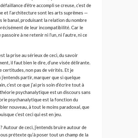
 défaillance d’être accompli se creuse, c’est de
que et l’architecture sont les arts suprêmes —
le banal, produisant la relation du nombre
récisément de leur incompatibilité. Car le
assoire à ne retenir ni l’un, ni l’autre, ni ce
est la prise au sérieux de ceci, du savoir
t, il faut bien le dire, d’une visée délirante.
 certitudes, non pas de vérités. Et je
 j’entends partir, marquer que si quelque
, c’est ce que j’ai pris soin d’écrire tout à
a théorie psychanalytique est un discours sans
héorie psychanalytique est la fonction du
mbler nouveau, à tout le moins paradoxal, que
puisque c’est ceci qui est en jeu.
? Autour de ceci, j’entends bruire autour de
sous prétexte qu’à poser tout un champ de la