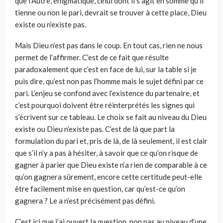
que l’Autre, énigmatique, celui dont il s’agit en somme qu’il
tienne ou non le pari, devrait se trouver à cette place, Dieu
existe ou n’existe pas.
Mais Dieu n’est pas dans le coup. En tout cas, rien ne nous
permet de l’affirmer. C’est de ce fait que résulte
paradoxalement que c’est en face de lui, sur la table si je
puis dire, qu’est non pas l’homme mais le sujet défini par ce
pari. L’enjeu se confond avec l’existence du partenaire, et
c’est pourquoi doivent être réinterprétés les signes qui
s’écrivent sur ce tableau. Le choix se fait au niveau du Dieu
existe ou Dieu n’existe pas. C’est de là que part la
formulation du pari et, pris de là, de là seulement, il est clair
que s’il n’y a pas à hésiter, à savoir que ce qu’on risque de
gagner à parier que Dieu existe n’a rien de comparable à ce
qu’on gagnera sûrement, encore cette certitude peut-elle
être facilement mise en question, car qu’est-ce qu’on
gagnera ? Le a n’est précisément pas défini.
C’est ici que j’ai ouvert la question, non pas au niveau d’une