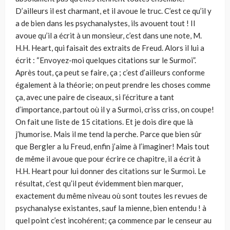
D’ailleurs il est charmant, et il avoue le truc. C’est ce qu’il y
a de bien dans les psychanalystes, ils avouent tout ! Il
avoue qu’il a écrit à un monsieur, c’est dans une note, M.
H.H. Heart, qui faisait des extraits de Freud. Alors il lui a
écrit : “Envoyez-moi quelques citations sur le Surmoi”.
Après tout, ça peut se faire, ça ; c’est d’ailleurs conforme
également à la théorie; on peut prendre les choses comme
ça, avec une paire de ciseaux, si l’écriture a tant
d’importance, partout où il y a Surmoi, criss criss, on coupe!
On fait une liste de 15 citations. Et je dois dire que là
j’humorise. Mais il me tend la perche. Parce que bien sûr
que Bergler a lu Freud, enfin j’aime à l’imaginer! Mais tout
de même il avoue que pour écrire ce chapitre, il a écrit à
H.H. Heart pour lui donner des citations sur le Surmoi. Le
résultat, c’est qu’il peut évidemment bien marquer,
exactement du même niveau où sont toutes les revues de
psychanalyse existantes, sauf la mienne, bien entendu ! à
quel point c’est incohérent; ça commence par le censeur au