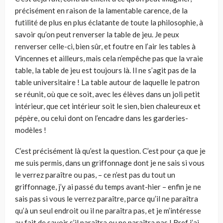
précisément en raison de la lamentable carence, de la
futilité de plus en plus éclatante de toute la philosophie, à
savoir qu’on peut renverser la table de jeu. Je peux
renverser celle-ci, bien sûr, et foutre en l’air les tables à
Vincennes et ailleurs, mais cela n’empêche pas que la vraie
table, la table de jeu est toujours là. Il ne s’agit pas de la
table universitaire ! La table autour de laquelle le patron
se réunit, où que ce soit, avec les élèves dans un joli petit
intérieur, que cet intérieur soit le sien, bien chaleureux et
pépère, ou celui dont on l’encadre dans les garderies-
modèles !
C’est précisément là qu’est la question. C’est pour ça que je
me suis permis, dans un griffonnage dont je ne sais si vous
le verrez paraître ou pas, – ce n’est pas du tout un
griffonnage, j’y ai passé du temps avant-hier – enfin je ne
sais pas si vous le verrez paraître, parce qu’il ne paraîtra
qu’à un seul endroit ou il ne paraîtra pas, et je m’intéresse
au fait de savoir s’il paraîtra ou ne paraîtra pas ! Bref j’ai