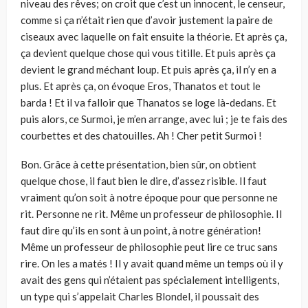
niveau des rêves; on croit que c’est un innocent, le censeur,
comme si ça n’était rien que d’avoir justement la paire de
ciseaux avec laquelle on fait ensuite la théorie. Et après ça,
ça devient quelque chose qui vous titille. Et puis après ça
devient le grand méchant loup. Et puis après ça, il n’y en a
plus. Et après ça, on évoque Eros, Thanatos et tout le
barda ! Et il va falloir que Thanatos se loge là-dedans. Et
puis alors, ce Surmoi, je m’en arrange, avec lui ; je te fais des
courbettes et des chatouilles. Ah ! Cher petit Surmoi !
Bon. Grâce à cette présentation, bien sûr, on obtient
quelque chose, il faut bien le dire, d’assez risible. Il faut
vraiment qu’on soit à notre époque pour que personne ne
rit. Personne ne rit. Même un professeur de philosophie. Il
faut dire qu’ils en sont à un point, à notre génération!
Même un professeur de philosophie peut lire ce truc sans
rire. On les a matés ! Il y avait quand même un temps où il y
avait des gens qui n’étaient pas spécialement intelligents,
un type qui s’appelait Charles Blondel, il poussait des