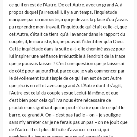
ce qu’il en est de l’Autre. De cet Autre, avec un grand A, à
propos duquel j’ai recueilli, il y a un temps, l’inquiétude
marquée par un marxiste, à qui je devais la place d’où j’avais
pu reprendre mon travail, l’inquiétude qui était celle-ci, que
cet Autre, c’était ce tiers, qu’à l’avancer dans le rapport du
couple, il, le marxiste, lui, ne pouvait l’identifier qu’à Dieu.
Cette inquiétude dans la suite a-t-elle cheminé assez pour
lui inspirer une méfiance irréductible à l’endroit de la trace
que je pouvais laisser ? C’est une question que je laisserai
de côté pour aujourd’hui, parce que je vais commencer par
le dévoilement tout simple de ce qu’il en est de cet Autre
que j’écris en effet avec un grand A. L’Autre dont il s’agit,
l’Autre est celui du couple sexuel, celui-là même, et que
c’est bien pour cela qu’il va nous être nécessaire de
produire un signifiant qui ne peut s’écrire que de ce qu’il le
barre, ce grand A. On – c’est pas facile – on – je souligne
sans m’y arrêter car je ne ferais pas un pas – on ne jouit que
de l’Autre. Il est plus difficile d’avancer en ceci, qui
semblerait s’imposer, parce que ce qui caractérise la