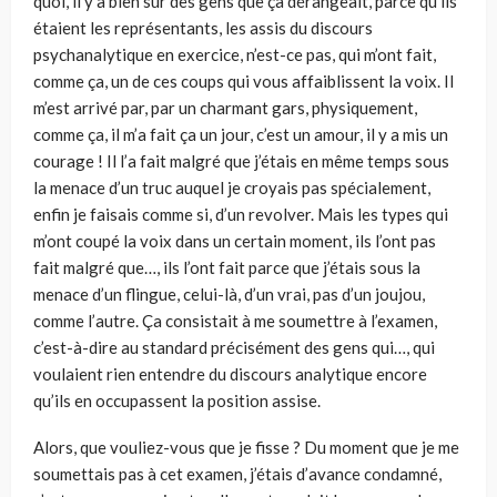
quoi, il y a bien sûr des gens que ça dérangeait, parce qu’ils
étaient les représentants, les assis du discours
psychanalytique en exercice, n’est-ce pas, qui m’ont fait,
comme ça, un de ces coups qui vous affaiblissent la voix. Il
m’est arrivé par, par un charmant gars, physiquement,
comme ça, il m’a fait ça un jour, c’est un amour, il y a mis un
courage ! Il l’a fait malgré que j’étais en même temps sous
la menace d’un truc auquel je croyais pas spécialement,
enfin je faisais comme si, d’un revolver. Mais les types qui
m’ont coupé la voix dans un certain moment, ils l’ont pas
fait malgré que…, ils l’ont fait parce que j’étais sous la
menace d’un flingue, celui-là, d’un vrai, pas d’un joujou,
comme l’autre. Ça consistait à me soumettre à l’examen,
c’est-à-dire au standard précisément des gens qui…, qui
voulaient rien entendre du discours analytique encore
qu’ils en occupassent la position assise.
Alors, que vouliez-vous que je fisse ? Du moment que je me
soumettais pas à cet examen, j’étais d’avance condamné,