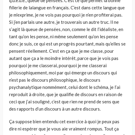
q.u.e.u.e., queue de pensées. C’est ce que permet la bonne
fillerie de lalangue en français. C’est dans cette langue que
je m’exprime, je ne vois pas pourquoi je n’en profiterai pas.
Si j’en parlais une autre, je trouverais un autre truc. Il ne
s’agit là queue de pensées, non, comme le dit l’idéaliste, en
tant qu’on les pense, ni même seulement qu’on les pense
donc je suis, ce qui est un progrès pourtant, mais qu’elles se
pensent réellement. C’est en ça que je me classe, pour
autant que ça a le moindre intérêt, parce que je vois pas
pourquoi je me classerai, pourquoi je me classerai
philosophiquement, moi par qui émerge un discours qui
n’est pas le discours philosophique, le discours
psychanalytique nommément, celui dont le schéma, je l’ai
reproduit à droite, que je qualifie de discours en raison de
ceci que j’ai souligné, c’est que rien ne prend de sens que
des rapports d’un discours à un autre discours.
Ça suppose bien entendu cet exercice à quoi je peux pas
dire ni espérer que je vous aie vraiment rompus. Tout ça