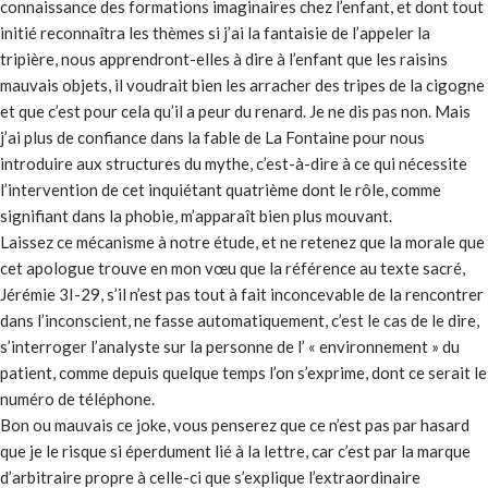
connaissance des formations imaginaires chez l’enfant, et dont tout
initié reconnaîtra les thèmes si j’ai la fantaisie de l’appeler la
tripière, nous apprendront-elles à dire à l’enfant que les raisins
mauvais objets, il voudrait bien les arracher des tripes de la cigogne
et que c’est pour cela qu’il a peur du renard. Je ne dis pas non. Mais
j’ai plus de confiance dans la fable de La Fontaine pour nous
introduire aux structures du mythe, c’est-à-dire à ce qui nécessite
l’intervention de cet inquiétant quatrième dont le rôle, comme
signifiant dans la phobie, m’apparaît bien plus mouvant.
Laissez ce mécanisme à notre étude, et ne retenez que la morale que
cet apologue trouve en mon vœu que la référence au texte sacré,
Jérémie 3I-29, s’il n’est pas tout à fait inconcevable de la rencontrer
dans l’inconscient, ne fasse automatiquement, c’est le cas de le dire,
s’interroger l’analyste sur la personne de l’ « environnement » du
patient, comme depuis quelque temps l’on s’exprime, dont ce serait le
numéro de téléphone.
Bon ou mauvais ce joke, vous penserez que ce n’est pas par hasard
que je le risque si éperdument lié à la lettre, car c’est par la marque
d’arbitraire propre à celle-ci que s’explique l’extraordinaire