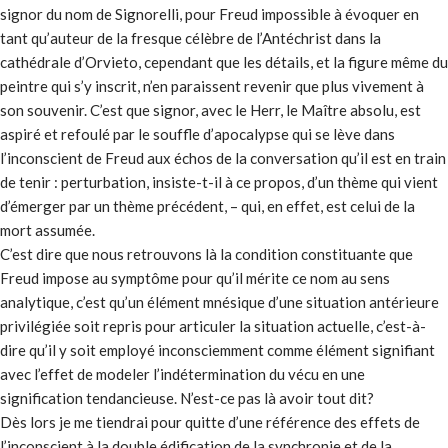
signor du nom de Signorelli, pour Freud impossible à évoquer en
tant qu’auteur de la fresque célèbre de l’Antéchrist dans la
cathédrale d’Orvieto, cependant que les détails, et la figure même du
peintre qui s’y inscrit, n’en paraissent revenir que plus vivement à
son souvenir. C’est que signor, avec le Herr, le Maître absolu, est
aspiré et refoulé par le souffle d’apocalypse qui se lève dans
l’inconscient de Freud aux échos de la conversation qu’il est en train
de tenir : perturbation, insiste-t-il à ce propos, d’un thème qui vient
d’émerger par un thème précédent, – qui, en effet, est celui de la
mort assumée.
C’est dire que nous retrouvons là la condition constituante que
Freud impose au symptôme pour qu’il mérite ce nom au sens
analytique, c’est qu’un élément mnésique d’une situation antérieure
privilégiée soit repris pour articuler la situation actuelle, c’est-à-
dire qu’il y soit employé inconsciemment comme élément signifiant
avec l’effet de modeler l’indétermination du vécu en une
signification tendancieuse. N’est-ce pas là avoir tout dit?
Dès lors je me tiendrai pour quitte d’une référence des effets de
l’inconscient à la double édification de la synchronie et de la