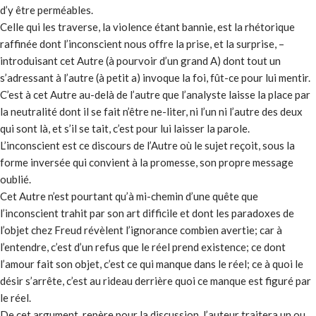
d’y être perméables.
Celle qui les traverse, la violence étant bannie, est la rhétorique
raffinée dont l’inconscient nous offre la prise, et la surprise, –
introduisant cet Autre (à pourvoir d’un grand A) dont tout un
s’adressant à l’autre (à petit a) invoque la foi, fût-ce pour lui mentir.
C’est à cet Autre au-delà de l’autre que l’analyste laisse la place par
la neutralité dont il se fait n’être ne-liter, ni l’un ni l’autre des deux
qui sont là, et s’il se tait, c’est pour lui laisser la parole.
L’inconscient est ce discours de l’Autre où le sujet reçoit, sous la
forme inversée qui convient à la promesse, son propre message
oublié.
Cet Autre n’est pourtant qu’à mi-chemin d’une quête que
l’inconscient trahit par son art difficile et dont les paradoxes de
l’objet chez Freud révèlent l’ignorance combien avertie; car à
l’entendre, c’est d’un refus que le réel prend existence; ce dont
l’amour fait son objet, c’est ce qui manque dans le réel; ce à quoi le
désir s’arrête, c’est au rideau derrière quoi ce manque est figuré par
le réel.
De cet argument, repère pour la discussion, l’auteur traitera un ou