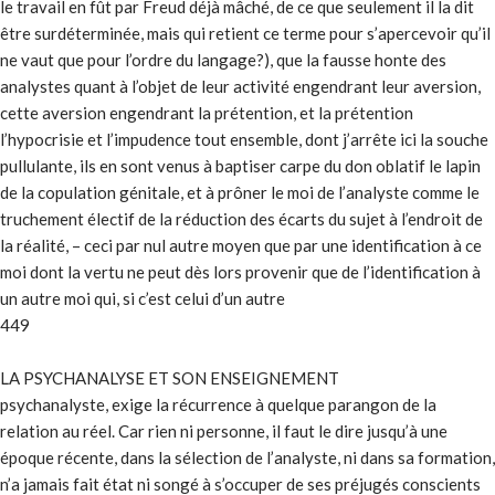
le travail en fût par Freud déjà mâché, de ce que seulement il la dit
être surdéterminée, mais qui retient ce terme pour s’apercevoir qu’il
ne vaut que pour l’ordre du langage?), que la fausse honte des
analystes quant à l’objet de leur activité engendrant leur aversion,
cette aversion engendrant la prétention, et la prétention
l’hypocrisie et l’impudence tout ensemble, dont j’arrête ici la souche
pullulante, ils en sont venus à baptiser carpe du don oblatif le lapin
de la copulation génitale, et à prôner le moi de l’analyste comme le
truchement électif de la réduction des écarts du sujet à l’endroit de
la réalité, – ceci par nul autre moyen que par une identification à ce
moi dont la vertu ne peut dès lors provenir que de l’identification à
un autre moi qui, si c’est celui d’un autre
449
LA PSYCHANALYSE ET SON ENSEIGNEMENT
psychanalyste, exige la récurrence à quelque parangon de la
relation au réel. Car rien ni personne, il faut le dire jusqu’à une
époque récente, dans la sélection de l’analyste, ni dans sa formation,
n’a jamais fait état ni songé à s’occuper de ses préjugés conscients