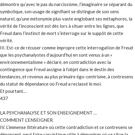
démontre qu’avec le pas du narcissisme, l’imaginaire se séparant du
symbolique, son usage de signifiant se distingue de son sens
naturel, qu’une métonymie plus vaste englobant ses métaphores, la
vérité de l’inconscient est dès lors à situer entre les lignes, que
Freud dans l’instinct de mort s’interroge sur le suppôt de cette
vérité.
III. Est-ce de récuser comme impropre cette interrogation de Freud
que les psychanalystes d’aujourd’hui en sont venus à un «
environnementalisme » déclaré, en contradiction avec la
contingence que Freud assigne à l’objet dans le destin des
tendances, et revenus au plus primaire égo-centrisme, à contresens
du statut de dépendance où Freud a reclassé le moi.
Et pourtant…
437
LA PSYCHANALYSE ET SON ENSEIGNEMENT …
COMMENT L’ENSEIGNER.
IV. L’immense littérature où cette contradiction et ce contresens se
dénoncent, peut faire casuistique utile à démontrer où se situe la