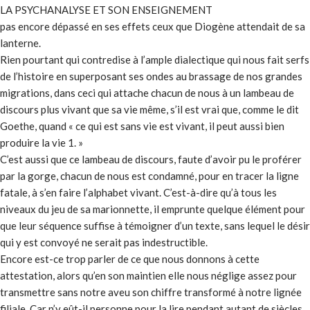
LA PSYCHANALYSE ET SON ENSEIGNEMENT
pas encore dépassé en ses effets ceux que Diogène attendait de sa
lanterne.
Rien pourtant qui contredise à l’ample dialectique qui nous fait serfs
de l’histoire en superposant ses ondes au brassage de nos grandes
migrations, dans ceci qui attache chacun de nous à un lambeau de
discours plus vivant que sa vie même, s’il est vrai que, comme le dit
Goethe, quand « ce qui est sans vie est vivant, il peut aussi bien
produire la vie 1. »
C’est aussi que ce lambeau de discours, faute d’avoir pu le proférer
par la gorge, chacun de nous est condamné, pour en tracer la ligne
fatale, à s’en faire l’alphabet vivant. C’est-à-dire qu’à tous les
niveaux du jeu de sa marionnette, il emprunte quelque élément pour
que leur séquence suffise à témoigner d’un texte, sans lequel le désir
qui y est convoyé ne serait pas indestructible.
Encore est-ce trop parler de ce que nous donnons à cette
attestation, alors qu’en son maintien elle nous néglige assez pour
transmettre sans notre aveu son chiffre transformé à notre lignée
filiale. Car n’y eût-il personne pour la lire pendant autant de siècles