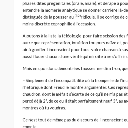
phases dites prégénitales (orale, anale), et dérape à pous
entendre la momerie analytique se donner carrière là-de
(32)
distinguée de la pousser au
ridicule. Il se corrige de 
moins discrète coprophilie à l’occasion.
Ajoutons à la liste la téléologie, pour faire scission des f
autre que représentation, intuition toujours naïve et, po
air à gonfler l’inconscient pour tous, voire chanson à susc
aussi flouer chacun d’une vérité qui miroite à ne s’offrir 
Mais en quoi donc démontrées fausses, me dira t-on, que
– Simplement de l’incompatibilité où la tromperie de l’in
rhétorique dont Freud le montre argumenter. Ces représe
chaudron, dont le méfait s’écarte de ce qu’il ne m’a pas été 
percé déjà 2°, de ce qu’il était parfaitement neuf 3°, au 
montres où tu voudras.
Ce n’est tout de même pas du discours de l’inconscient que
compte.