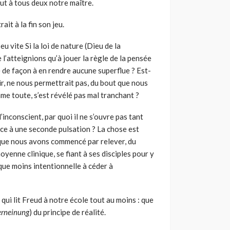
fut à tous deux notre maître.
ait à la fin son jeu.
 vite Si la loi de nature (Dieu de la
l’atteignions qu’à jouer la règle de la pensée
 de façon à en rendre aucune superflue ? Est-
oir, ne nous permettrait pas, du bout que nous
mme toute, s’est révélé pas mal tranchant ?
’inconscient, par quoi il ne s’ouvre pas tant
iace à une seconde pulsation ? La chose est
e que nous avons commencé par relever, du
yenne clinique, se fiant à ses disciples pour y
que moins intentionnelle à céder à
qui lit Freud à notre école tout au moins : que
erneinung
) du principe de réalité.