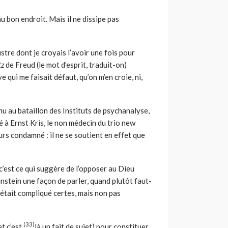
u bon endroit. Mais il ne dissipe pas
lustre dont je croyais l’avoir une fois pour
tz
de Freud (le mot d’esprit, traduit-on)
e qui me faisait défaut, qu’on m’en croie, ni,
nnu au bataillon des Instituts de psychanalyse,
é à Ernst Kris, le non médecin du trio new
ours condamné : il ne se soutient en effet que
t c’est ce qui suggère de l’opposer au Dieu
instein une façon de parler, quand plutôt faut-
’il était compliqué certes, mais non pas
(33)
et c’est
là un fait de sujet) pour constituer