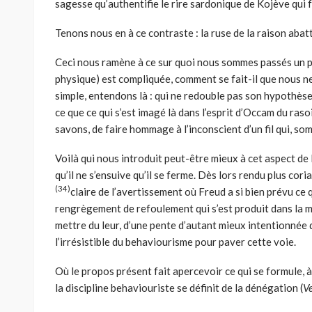
sagesse qu’authentifie le rire sardonique de Kojève qui 
Tenons nous en à ce contraste : la ruse de la raison abattr
Ceci nous ramène à ce sur quoi nous sommes passés un peu
physique) est compliquée, comment se fait-il que nous ne 
simple, entendons là : qui ne redouble pas son hypothèse
ce que ce qui s’est imagé là dans l’esprit d’Occam du ras
savons, de faire hommage à l’inconscient d’un fil qui, so
Voilà qui nous introduit peut-être mieux à cet aspect de l
qu’il ne s’ensuive qu’il se ferme. Dès lors rendu plus cor
(34)
claire de l’avertissement où Freud a si bien prévu c
rengrègement de refoulement qui s’est produit dans la mo
mettre du leur, d’une pente d’autant mieux intentionnée 
l’irrésistible du behaviourisme pour paver cette voie.
Où le propos présent fait apercevoir ce qui se formule, à 
la discipline behaviouriste se définit de la dénégation (
V