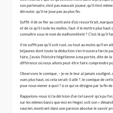
son partenaire, n’est pas mauvais joueur, qu’il n’est même 
dérouter, qu’il ne joue pas au plus fin.
Suffit-il de se fier au contraste d’où ressortirait, marquo
et de ce qu’il roule les malins, faut-il le mettre plus ha
connaître sous le nom de malhonnêteté ? C’est là qu’il fa
Il ne suffit pas qu’il soit rusé, ou tout au moins qu’il en ait
béjaunes dont toute la déduction s’en trouvera farcie par 
faire, j’avais l’histoire hégélienne à ma portée, dite de la
différence où nous allons peut-être faire comprendre po
Observons le comique, – je ne le leur ai jamais souligné,
vues plus haut, où cela serait-il allé ?, le comique de cet
pour nous mener à quoi ? à ce qui se désigne par la fin d
Rappelons-nous ici la dérision d’un tel savoir qu’a pu f
sur les mêmes bancs que moi en Hegel, soit son « dimanch
vaurien, montrant dans une paresse absolue le savoir pro