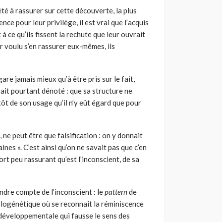
é à rassurer sur cette découverte, la plus
nce pour leur privilège, il est vrai que l’acquis
à ce qu’ils fissent la rechute que leur ouvrait
ir voulu s’en rassurer eux-mêmes, ils
are jamais mieux qu’à être pris sur le fait,
vait pourtant dénoté : que sa structure ne
ôt de son usage qu’il n’y eût égard que pour
ne peut être que falsification : on y donnait
es ». C’est ainsi qu’on ne savait pas que c’en
 fort peu rassurant qu’est l’inconscient, de sa
ndre compte de l’inconscient : le
pattern
de
ylogénétique où se reconnaît la réminiscence
e développementale qui fausse le sens des