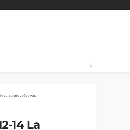
u sujet supposé savoir.
12-14 La