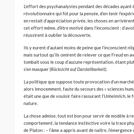
L’effort des psychanalystes pendant des décades ayant ét
révolutionnaire qui fût pour la pensée, d’en tenir l’expérie
en restait d’appréciation privée, les choses en arrivèrent 
cet effort même, d’être motivé dans l’inconscient : d’avo
réussirent à oublier la découverte.
Ils y eurent d’autant moins de peine que l’inconscient n’ég
mais surtout qu’ils omirent de relever ce que Freud en a
tombait sous le coup d’aucune représentation, étant plut
s’en masquer (
Rücksicht auf Darstellbarkeit).
La politique que suppose toute provocation d’un marché, 
alors innocemment, faute du secours des « sciences humain
était une que de vouloir faire rassurant l’
Unheimlich
, le
nature.
La chose admise, tout est bon pour servir de modèle à re
comportement, la tendance instinctive voire la trace ph
de Platon : – l’âme a appris avant de naître, l’émergenc