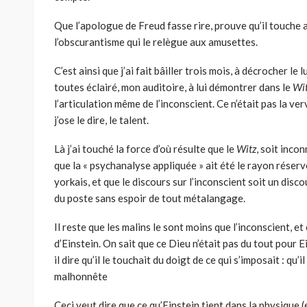
Que l’apologue de Freud fasse rire, prouve qu’il touche a
l’obscurantisme qui le relègue aux amusettes.
C’est ainsi que j’ai fait bâiller trois mois, à décrocher le 
toutes éclairé, mon auditoire, à lui démontrer dans le
Wi
l’articulation même de l’inconscient. Ce n’était pas la verv
j’ose le dire, le talent.
Là j’ai touché la force d’où résulte que le
Witz
, soit inco
que la « psychanalyse appliquée » ait été le rayon réserv
yorkais, et que le discours sur l’inconscient soit un disc
du poste sans espoir de tout métalangage.
Il reste que les malins le sont moins que l’inconscient, e
d’Einstein. On sait que ce Dieu n’était pas du tout pour E
il dire qu’il le touchait du doigt de ce qui s’imposait : qu
malhonnête
Ceci veut dire que ce qu’Einstein tient dans la physique (