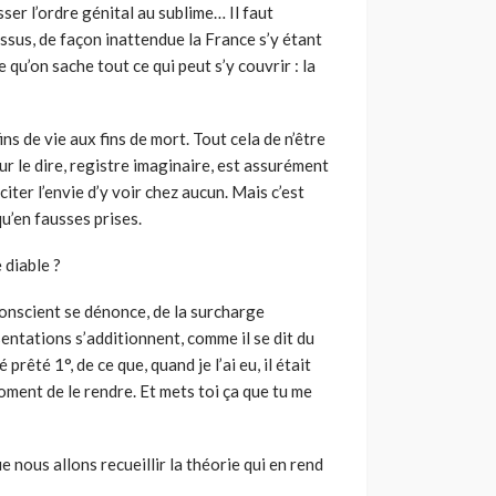
ser l’ordre génital au sublime… Il faut
ssus, de façon inattendue la France s’y étant
ce qu’on sache tout ce qui peut s’y couvrir : la
ins de vie aux fins de mort. Tout cela de n’être
ur le dire, registre imaginaire, est assurément
iter l’envie d’y voir chez aucun. Mais c’est
qu’en fausses prises.
 diable ?
conscient se dénonce, de la surcharge
ntations s’additionnent, comme il se dit du
prêté 1°, de ce que, quand je l’ai eu, il était
moment de le rendre. Et mets toi ça que tu me
 nous allons recueillir la théorie qui en rend