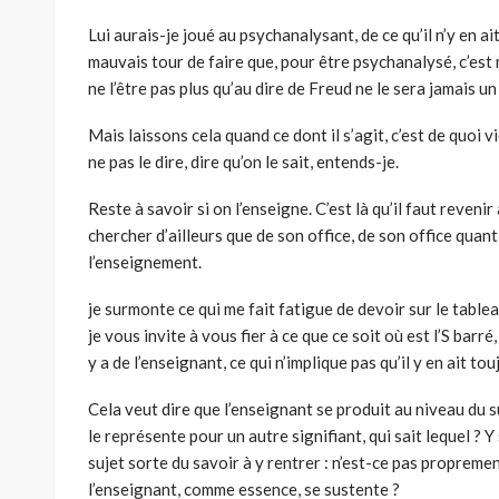
Lui aurais-je joué au psychanalysant, de ce qu’il n’y en ai
mauvais tour de faire que, pour être psychanalysé, c’est m
ne l’être pas plus qu’au dire de Freud ne le sera jamais u
Mais laissons cela quand ce dont il s’agit, c’est de quoi v
ne pas le dire, dire qu’on le sait, entends-je.
Reste à savoir si on l’enseigne. C’est là qu’il faut reven
chercher d’ailleurs que de son office, de son office quant a
l’enseignement.
je surmonte ce qui me fait fatigue de devoir sur le table
je vous invite à vous fier à ce que ce soit où est l’S barr
y a de l’enseignant, ce qui n’implique pas qu’il y en ait tou
Cela veut dire que l’enseignant se produit au niveau du su
le représente pour un autre signifiant, qui sait lequel ? Y
sujet sorte du savoir à y rentrer : n’est-ce pas proprem
l’enseignant, comme essence, se sustente ?