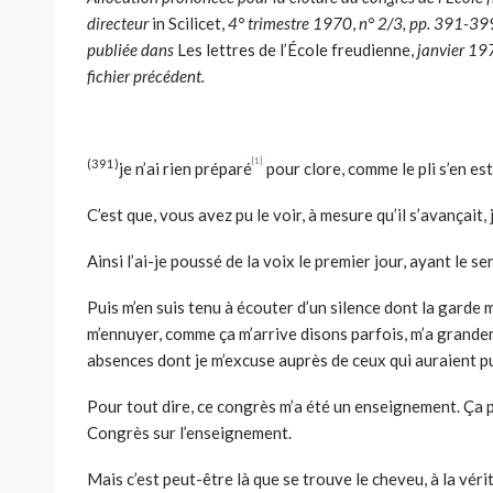
directeur
in Scilicet,
4° trimestre 1970
,
n° 2/3, pp. 391-399
publiée dans
Les lettres de l’École freudienne,
janvier 19
fichier précédent.
[1]
(391)
je n’ai rien préparé
pour clore, comme le pli s’en es
C’est que, vous avez pu le voir, à mesure qu’il s’avançait, 
Ainsi l’ai-je poussé de la voix le premier jour, ayant le 
Puis m’en suis tenu à écouter d’un silence dont la garde m
m’ennuyer, comme ça m’arrive disons parfois, m’a grand
absences dont je m’excuse auprès de ceux qui auraient p
Pour tout dire, ce congrès m’a été un enseignement. Ça peu
Congrès sur l’enseignement.
Mais c’est peut-être là que se trouve le cheveu, à la vérité