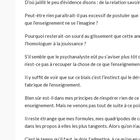
D’où jaillit le peu d’évidence disons : de la relation sav
Peut-être n’en paraîtrait-il pas excessif de postuler qu
que l’enseignement ne se l’imagine ?
Pourquoi resterait-on sourd au glissement que cette ann
l’homologuer à la jouissance ?
S’il semble que le psychanalyste eût pu s’aviser plus tôt de
n’est-ce pas à recouper la chose de ce que l’enseignement es
Il y suffit de voir que sur ce biais c’est l’instinct qui le d
fabrique de l’enseignement.
Bien sûr est-il dans mes principes de n’espérer rien de c
enseignement. Mais ne venons pas tout de suite à ce point
Il reste étrange que mes formules, mes quadripodes de 
dans les propos à elles les plus tangents. Alors qu’on n’au
C’est le temps qu’il faut, je dois l’admettre, à ce qu’on en