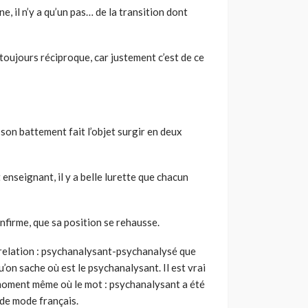
ine, il n’y a qu’un pas… de la transition dont
t toujours réciproque, car justement c’est de ce
 de son battement fait l’objet surgir en deux
 enseignant, il y a belle lurette que chacun
nfirme, que sa position se rehausse.
la relation : psychanalysant-psychanalysé que
’on sache où est le psychanalysant. Il est vrai
 moment même où le mot : psychanalysant a été
 de mode français.