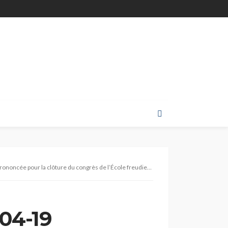
cée pour la clôture du congrès de l’École freudienne de Paris.
-04-19