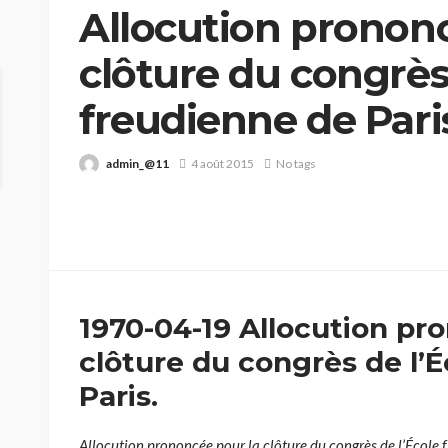
Allocution prononc
clôture du congrès 
freudienne de Pari
admin_@11
4 août 2015
No tags
1970-04-19 Allocution pr
clôture du congrès de l’
Paris.
Allocution prononcée pour la clôture du congrès de l’École f