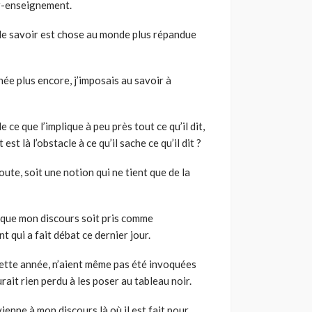
oir-enseignement.
e le savoir est chose au monde plus répandue
ée plus encore, j’imposais au savoir à
 ce que l’implique à peu près tout ce qu’il dit,
t là l’obstacle à ce qu’il sache ce qu’il dit ?
éroute, soit une notion qui ne tient que de la
e que mon discours soit pris comme
 qui a fait débat ce dernier jour.
cette année, n’aient même pas été invoquées
rait rien perdu à les poser au tableau noir.
 vienne à mon discours là où il est fait pour