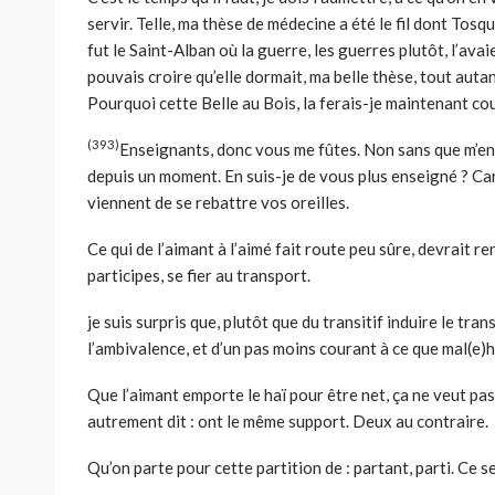
servir. Telle, ma thèse de médecine a été le fil dont Tosqu
fut le Saint-Alban où la guerre, les guerres plutôt, l’avaie
pouvais croire qu’elle dormait, ma belle thèse, tout autan
Pourquoi cette Belle au Bois, la ferais-je maintenant cou
(393)
Enseignants, donc vous me fûtes. Non sans que m’en 
depuis un moment. En suis-je de vous plus enseigné ? Car 
viennent de se rebattre vos oreilles.
Ce qui de l’aimant à l’aimé fait route peu sûre, devrait r
participes, se fier au transport.
je suis surpris que, plutôt que du transitif induire le tran
l’ambivalence, et d’un pas moins courant à ce que mal(e)
Que l’aimant emporte le haï pour être net, ça ne veut pas 
autrement dit : ont le même support. Deux au contraire.
Qu’on parte pour cette partition de : partant, parti. Ce s