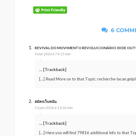
6 COMM
REVIVAL DO MOVIMENTO REVOLUCIONÁRIO 30 DE OU
9 mai 2026 à 7 h 15 min
… [Trackback]
[…] Read More on to that Topic: recherche-lacan.gnipl
สมัครเว็บพนัน
13 juin 2026 à 1 h 26 min
… [Trackback]
[…] Here you will find 79816 additional Info to that To