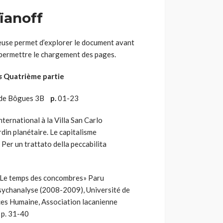
ïanoff
euse permet d’explorer le document avant
 permettre le chargement des pages.
s
Quatrième
partie
s de Bôgues 3B
p.
01-23
ational à la Villa San Carlo
rdin planétaire. Le capitalisme
 Per un trattato della peccabilita
 temps des concombres» Paru
 psychanalyse (2008-2009), Université de
nces Humaine, Association lacanienne
. p. 31-40