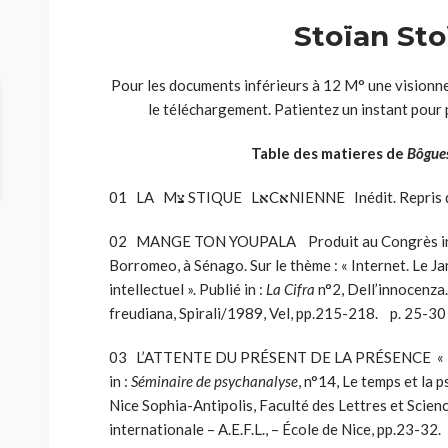
Stoïan Sto
Pour les documents inférieurs à 12 M° une visionn
le téléchargement. Patientez un instant pour
Table des matieres de
Bôgue
01 LA M
צ
STIQUE L
א
C
א
NIENNE
Inédit. Repri
02 MANGE TON YOUPALA Produit au Congrès intern
Borromeo, à Sénago. Sur le thème : « Internet. Le Ja
intellectuel ». Publié in :
La Cifra
n°2, Dell’innocenza.
freudiana, Spirali/1989, Vel, pp.215-218. p. 25-30
03 L’ATTENTE DU PRÉSENT DE LA PRÉSENCE « Le
in :
Séminaire de psychanalyse
, n°14, Le temps et la
Nice Sophia-Antipolis, Faculté des Lettres et Scie
internationale – A.E.F.L., – École de Nice, pp.23-32