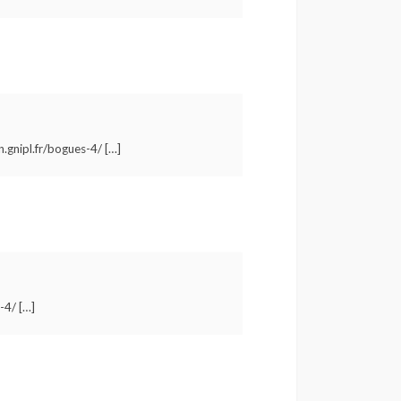
.gnipl.fr/bogues-4/ […]
-4/ […]