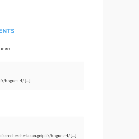
ENTS
TUBRO
.fr/bogues-4/ […]
pic: recherche-lacan.gnipl.fr/bogues-4/ […]