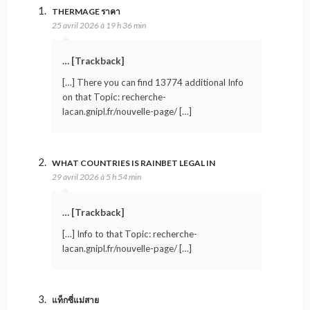
THERMAGE ราคา
25 avril 2026 à 19 h 36 min
… [Trackback]
[…] There you can find 13774 additional Info
on that Topic: recherche-
lacan.gnipl.fr/nouvelle-page/ […]
WHAT COUNTRIES IS RAINBET LEGAL IN
29 avril 2026 à 5 h 54 min
… [Trackback]
[…] Info to that Topic: recherche-
lacan.gnipl.fr/nouvelle-page/ […]
แท็กซี่แม่สาย