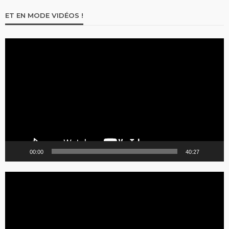
ET EN MODE VIDÉOS !
Lecteur
vidéo
00:00
40:27
Lecteur
vidéo