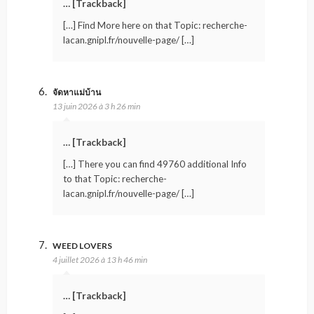
… [Trackback]
[…] Find More here on that Topic: recherche-
lacan.gnipl.fr/nouvelle-page/ […]
จัดหาแม่บ้าน
13 juin 2026 à 3 h 26 min
… [Trackback]
[…] There you can find 49760 additional Info
to that Topic: recherche-
lacan.gnipl.fr/nouvelle-page/ […]
WEED LOVERS
4 juillet 2026 à 13 h 46 min
… [Trackback]