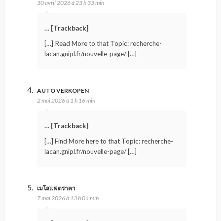
30 avril 2026 à 23 h 33 min
… [Trackback]
[…] Read More to that Topic: recherche-
lacan.gnipl.fr/nouvelle-page/ […]
AUTO VERKOPEN
2 mai 2026 à 1 h 16 min
… [Trackback]
[…] Find More here to that Topic: recherche-
lacan.gnipl.fr/nouvelle-page/ […]
เมโสแฟตราคา
7 mai 2026 à 13 h 04 min