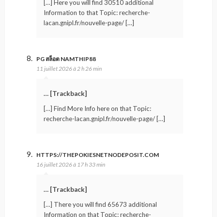
[…] Here you will find 30510 additional
Information to that Topic: recherche-
lacan.gnipl.fr/nouvelle-page/ […]
PG สล็อต NAMTHIP88
11 juillet 2026 à 2 h 26 min
… [Trackback]
[…] Find More Info here on that Topic:
recherche-lacan.gnipl.fr/nouvelle-page/ […]
HTTPS://THEPOKIESNETNODEPOSIT.COM
16 juillet 2026 à 17 h 33 min
… [Trackback]
[…] There you will find 65673 additional
Information on that Topic: recherche-