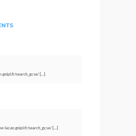
ENTS
.gnipl.fr/search_gcse/ […]
e-lacan.gnipl.fr/search_gcse/ […]