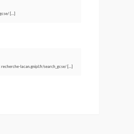
gcse/ […]
 recherche-lacan.gnipl.fr/search_gcse/ […]