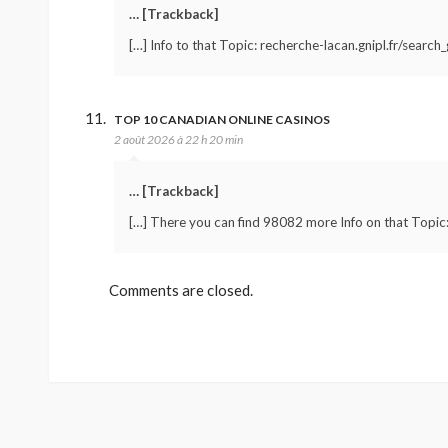
… [Trackback]
[…] Info to that Topic: recherche-lacan.gnipl.fr/search_
TOP 10 CANADIAN ONLINE CASINOS
2 août 2026 à 22 h 20 min
… [Trackback]
[…] There you can find 98082 more Info on that Topic:
Comments are closed.