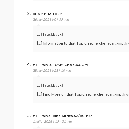
KHÁM PHÁ THÊM
26 mai 2026 à 0 h 35 min
… [Trackback]
[…] Information to that Topic: recherche-lacan.gnipl.fr
HTTPS://DJRONMICHAELS.COM
28 mai 2026 à 23 h 10 min
… [Trackback]
[…] Find More on that Topic: recherche-lacan.gnipl.fr/
HTTPS://SPRIBE-MINES.KZ/RU-KZ/
1 juillet 2026 à 15 h 31 min