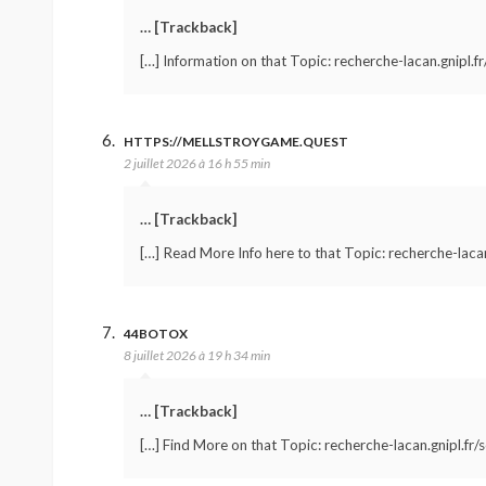
… [Trackback]
[…] Information on that Topic: recherche-lacan.gnipl.f
HTTPS://MELLSTROYGAME.QUEST
2 juillet 2026 à 16 h 55 min
… [Trackback]
[…] Read More Info here to that Topic: recherche-lacan
44BOTOX
8 juillet 2026 à 19 h 34 min
… [Trackback]
[…] Find More on that Topic: recherche-lacan.gnipl.fr/