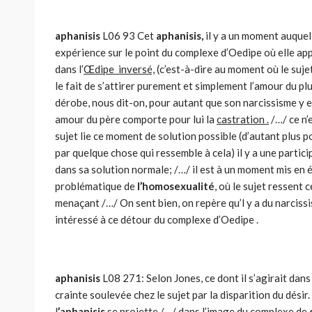
aphanisis
L06 93 Cet
aphanisis,
il y a un moment auquel
expérience sur le point du complexe d’Oedipe où elle appa
dans l’
Œdipe inversé,
(c’est-à-dire au moment où le sujet
le fait de s’attirer purement et simplement l’amour du plus
dérobe, nous dit-on, pour autant que son narcissisme y 
amour du père comporte pour lui la
castration .
/…/ ce n’
sujet lie ce moment de solution possible (d’autant plus p
par quelque chose qui ressemble à cela) il y a une partici
dans sa solution normale; /…/ il est à un moment mis en 
problématique de
l’homosexualité
, où le sujet ressent
menaçant /…/ On sent bien, on repère qu’l y a du narcissi
intéressé à ce détour du complexe d’Oedipe .
aphanisis
L08 271: Selon Jones, ce dont il s’agirait dan
crainte soulevée chez le sujet par la disparition du désir. 
l
’aphanisis
se projette /…/ dans l’image du complexe de