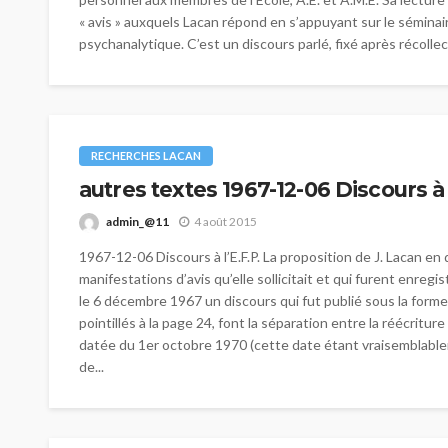
« avis » auxquels Lacan répond en s’appuyant sur le séminai
psychanalytique. C’est un discours parlé, fixé après récollecti
RECHERCHES LACAN
autres textes 1967-12-06 Discours à 
admin_@11
4 août 2015
1967-12-06 Discours à l’E.F.P. La proposition de J. Lacan e
manifestations d’avis qu’elle sollicitait et qui furent enre
le 6 décembre 1967 un discours qui fut publié sous la forme 
pointillés à la page 24, font la séparation entre la réécrit
datée du 1er octobre 1970 (cette date étant vraisemblableme
de...