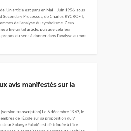
e. Un article est paru en Mai – Juin 1956, sous
 and Secondary Processes, de Charles RYCROFT,
 sommes de l’analyse du symbolisme. Ceux
 à lire un tel article, puisque cela leur
 à propos du sens à donner dans l’analyse au mot
ux avis manifestés sur la
(version transcription) Le 6 décembre 1967, le
membres de l’École sur sa proposition du 9
octeur Solange Faladé est distribuée à titre
 suppose la connaissance du contexte : soit les