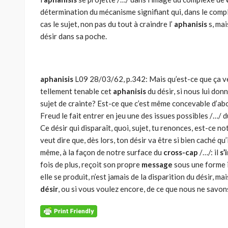
détermination du mécanisme signifiant qui, dans le com
cas le sujet, non pas du tout à craindre l’
aphanisis
s, mai
désir dans sa poche.
aphanisis
L09 28/03/62, p.342: Mais qu’est-ce que ça ve
tellement tenable cet
aphanisis
du désir, si nous lui do
sujet de crainte? Est-ce que c’est même concevable d’abo
Freud le fait entrer en jeu une des issues possibles /…/ du 
Ce désir qui disparaît, quoi, sujet, tu renonces, est-ce 
veut dire que, dès lors, ton désir va être si bien caché q
même, à la façon de notre surface du
cross-cap
/…/: il
s’
fois de plus, reçoit son propre
message
sous une forme i
elle se produit, n’est jamais de la disparition du désir, mais
désir
, ou si vous voulez encore, de ce que nous ne savons