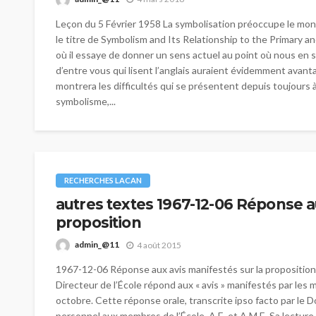
Leçon du 5 Février 1958 La symbolisation préoccupe le mond
le titre de Symbolism and Its Relationship to the Primary
où il essaye de donner un sens actuel au point où nous en
d’entre vous qui lisent l’anglais auraient évidemment avantage
montrera les difficultés qui se présentent depuis toujours
symbolisme,...
RECHERCHES LACAN
autres textes 1967-12-06 Réponse a
proposition
admin_@11
4 août 2015
1967-12-06 Réponse aux avis manifestés sur la proposition 
Directeur de l’École répond aux « avis » manifestés par les 
octobre. Cette réponse orale, transcrite ipso facto par le D
personnel aux membres de l’École, A.E. et A.M.E. Sa lecture