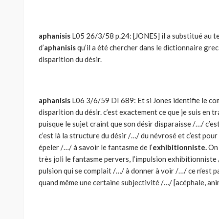
aphanisis
L05 26/3/58 p.24: [JONES] il a substitué au 
d’
aphanisis
qu’il a été chercher dans le dictionnaire grec
disparition du désir.
aphanisis
L06 3/6/59 DI 689: Et si Jones identifie le c
disparition du désir. c’est exactement ce que je suis en t
puisque le sujet craint que son désir disparaisse /…/ c’e
c’est là la structure du désir /…/ du névrosé et c’est pour
épeler /…/ à savoir le fantasme de l’
exhibitionniste.
On a
très joli le fantasme pervers, l’impulsion exhibitionniste
pulsion qui se complait /…/ à donner à voir /…/ ce n’est p
quand même une certaine subjectivité /…/ [acéphale, ani