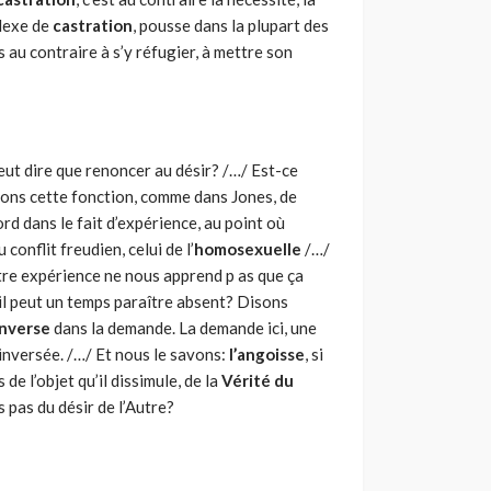
plexe de
castration
, pousse dans la plupart des
s au contraire à s’y réfugier, à mettre son
ut dire que renoncer au désir? /…/ Est-ce
nnons cette fonction, comme dans Jones, de
rd dans le fait d’expérience, au point où
conflit freudien, celui de l’
homosexuelle
/…/
notre expérience ne nous apprend p as que ça
u’il peut un temps paraître absent? Disons
inverse
dans la demande. La demande ici, une
nversée. /…/ Et nous le savons:
l’angoisse
, si
 de l’objet qu’il dissimule, de la
Vérité du
 pas du désir de l’Autre?