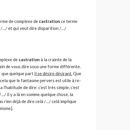
terme de complexe de
castration
ce terme
 /…/ et qui veut dire disparition /…/
omplexe de
castration
à la crainte de la
rain de vous dire sous une forme différente.
st que quelque part
il se désire désirant.
Que
 cela que le fantasme pervers est utile à re-
 l’habitude de dire: c’est très simple, c’est
 /…/ il y a là en somme quelque chose, la
as rien déjà de dire celà /…/ celà implique
misme].