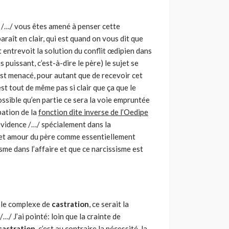
 /…/ vous êtes amené à penser cette
raît en clair, qui est quand on vous dit que
 entrevoit la solution du conflit œdipien dans
 puissant, c’est-à-dire le père) le sujet se
est menacé, pour autant que de recevoir cet
est tout de même pas si clair que ça que le
ossible qu’en partie ce sera la voie empruntée
pation de la
fonction dite inverse de l’Oedipe
évidence /…/ spécialement dans la
 cet amour du père comme essentiellement
sme dans l’affaire et que ce narcissisme est
s le complexe de
castration
, ce serait la
/…/ J’ai pointé: loin que la crainte de
castration
, c’est au contraire la nécessité, la