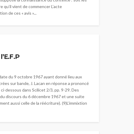
re qu’il vient de commencer L’acte
on de ces « avis »...
l’E.F.P
n date du 9 octobre 1967 ayant donné lieu aux
gistrées sur bande, J. Lacan en réponse a prononcé
ci-dessous dans Scilicet 2/3, pp. 9-29. Des
ure du discours du 6 décembre 1967 et une suite
nt aussi celle de la réécriture). (9)L’immixtion