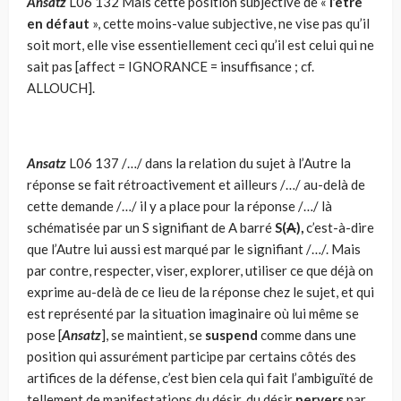
Ansatz
L06 132 Mais cette position subjective de «
l’être
en défaut
», cette moins-value subjective, ne vise pas qu’il
soit mort, elle vise essentiellement ceci qu’il est celui qui ne
sait pas [affect = IGNORANCE = insuffisance ; cf.
ALLOUCH].
Ansatz
L06
137 /…/ dans la relation du sujet à l’Autre la
réponse se fait rétroactivement et ailleurs /…/ au-delà de
cette demande /…/ il y a place pour la réponse /…/ là
schématisée par un S signifiant de A barré
S(
A
),
c’est-à-dire
que l’Autre lui aussi est marqué par le signifiant /…/. Mais
par contre, respecter, viser, explorer, utiliser ce que déjà on
exprime au-delà de ce lieu de la réponse chez le sujet, et qui
est représenté par la situation imaginaire où lui même se
pose [
Ansatz
], se maintient, se
suspend
comme dans une
position qui assurément participe par certains côtés des
artifices de la défense, c’est bien cela qui fait l’ambiguïté de
tellement de manifestations du désir, du désir
pervers
par