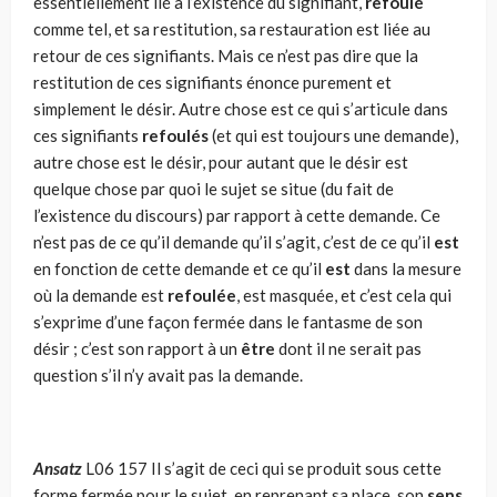
essentiellement lié à l’existence du signifiant,
refoulé
comme tel, et sa restitution, sa restauration est liée au
retour de ces signifiants. Mais ce n’est pas dire que la
restitution de ces signifiants énonce purement et
simplement le désir. Autre chose est ce qui s’articule dans
ces signifiants
refoulés
(et qui est toujours une demande),
autre chose est le désir, pour autant que le désir est
quelque chose par quoi le sujet se situe (du fait de
l’existence du discours) par rapport à cette demande. Ce
n’est pas de ce qu’il demande qu’il s’agit, c’est de ce qu’il
est
en fonction de cette demande et ce qu’il
est
dans la mesure
où la demande est
refoulée
, est masquée, et c’est cela qui
s’exprime d’une façon fermée dans le fantasme de son
désir ; c’est son rapport à un
être
dont il ne serait pas
question s’il n’y avait pas la demande.
Ansatz
L06 157 Il s’agit de ceci qui se produit sous cette
forme fermée pour le sujet, en reprenant sa place, son
sens