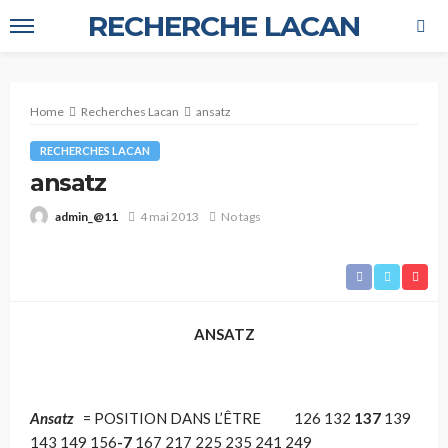
RECHERCHE LACAN
Home
Recherches Lacan
ansatz
RECHERCHES LACAN
ansatz
4 mai 2013
No tags
admin_@11
ANSATZ
Ansatz
= POSITION DANS L’ÊTRE 126 132
137
139
143 149 156
-7
167 217 225 235 241 249