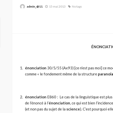
admin_@11
15 mai 2013
No tags
ÉNONCIATI
énonciation
30/5/55 (Ax93) [ce n’est pas moi] ce mo
comme « le fondement même de la structure
paranoï
énonciation
E860 : Le cas de la linguistique est plus 
de l’énoncé à l’
énonciation
, ce qui est bien l’incidenc
(et non pas du sujet de la
science
). C’est pourquoi ell