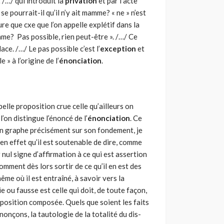
/…/ qui introduit la
privation
et par l’acte
se pourrait-il qu’il n’y ait mamme? « ne » n’est
re que cxe que l’on appelle explétif dans la
amme? Pas possible, rien peut-être ». /…/ Ce
lace. /…/ Le pas possible c’est l’
exception
et
e » à l’origine de l’
énonciation
.
pelle proposition crue celle qu’ailleurs on
’on distingue l’énoncé de l’
énonciation
. Ce
on graphe préci­sément sur son fondement, je
r en effet qu’il est soutenable de dire, comme
er nul signe d’affirmation à ce qui est assertion
mment dès lors sortir de ce qu’il en est des
même où il est entraîné, à savoir vers la
 ou fausse est celle qui doit, de toute façon,
ro­position composée. Quels que soient les faits
nonçons, la tautologie de la totalité du dis­