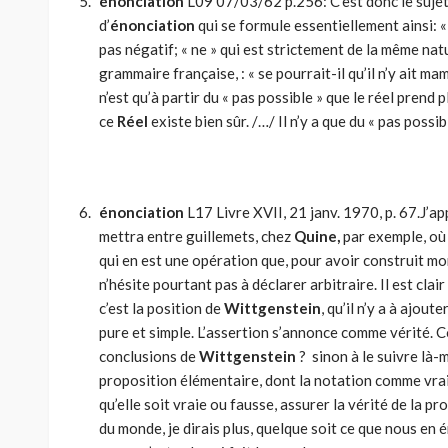
énonciation
L09 07/03/62 p.256: C’est donc le sujet 
d’
énonciation
qui se formule essentiellement ainsi: « 
pas négatif; « ne » qui est strictement de la même natu
grammaire française, : « se pourrait-il qu’il n’y ait m
n’est qu’à partir du « pas possible » que le réel prend p
ce
Réel
existe bien sûr. /…/ Il n’y a que du « pas possibl
énonciation
L17 Livre XVII, 21 janv. 1970, p. 67.J’ap
mettra entre guillemets, chez
Quine,
par exemple, où l
qui en est une opération que, pour avoir construit m
n’hésite pourtant pas à déclarer arbitraire. Il est clai
c’est la position de
Wittgenstein
, qu’il n’y a à ajout
pure et simple. L’assertion s’annonce comme vérité. Co
conclusions de
Wittgenstein
? si­non à le suivre là-
proposition élémentaire, dont la notation comme vraie
qu’elle soit vraie ou fausse, assurer la vérité de la p
du monde, je dirais plus, quelque soit ce que nous en é