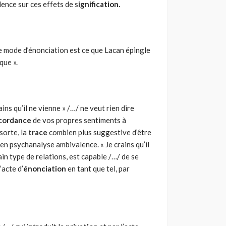
alence sur ces effets de s
ignifi­cation.
e mode d’énonciation est ce que Lacan épingle
que ».
ins qu’il ne vienne » /…/ ne veut rien dire
cordance
de vos propres sentiments à
sorte, la
trace
combien plus suggestive d’être
en psychanalyse ambivalence. « Je crains qu’il
in type de relations, est capable /…/ de se
’acte d’
énonciation
en tant que tel, par