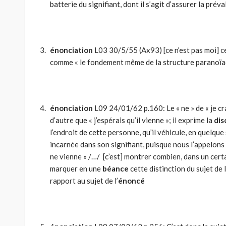
batterie du signifiant, dont il s’agit d’assurer la prév
énonciation
L03 30/5/55 (Ax93) [ce n’est pas moi] c
comme « le fondement même de la structure paranoïa
énonciation
L09 24/01/62 p.160: Le « ne » de « je cra
d’autre que « j’espérais qu’il vienne »; il exprime la
dis
l’endroit de cette personne, qu’il véhicule, en quelque 
incarnée dans son signifiant, puisque nous l’appelons 
ne vienne » /…/ [c’est] montrer combien, dans un certa
marquer en une
béance
cette distinction du sujet de l
rapport au sujet de l’
énoncé