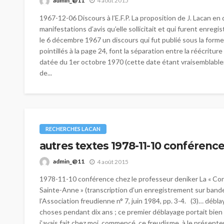
admin_@11
4 août 2015
1967-12-06 Discours à l’E.F.P. La proposition de J. Lacan e
manifestations d’avis qu’elle sollicitait et qui furent enre
le 6 décembre 1967 un discours qui fut publié sous la forme 
pointillés à la page 24, font la séparation entre la réécrit
datée du 1er octobre 1970 (cette date étant vraisemblableme
de...
RECHERCHES LACAN
autres textes 1978-11-10 conférenc
admin_@11
4 août 2015
1978-11-10 conférence chez le professeur deniker La « Con
Sainte-Anne » (transcription d’un enregistrement sur bande
l’Association freudienne n° 7, juin 1984, pp. 3-4. (3)… déblay
choses pendant dix ans ; ce premier déblayage portait bien s
j’avais fait chez moi, commencé, ce freudisme, à le présente