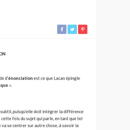
ON
de d’
énonciation
est ce que Lacan épingle
aque
».
subtil, puisqu’elle doit intégrer la diffé­rence
e cette fois du sujet qui parle, en tant que tel
e va se centrer sur autre chose, à savoir la