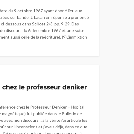
n date du 9 octobre 1967 ayant donné lieu aux
gistrées sur bande, J. Lacan en réponse a prononcé
ci-dessous dans Scilicet 2/3, pp. 9-29. Des
ure du discours du 6 décembre 1967 et une suite
nt aussi celle de la réécriture). (9)L’immixtion
e chez le professeur deniker
férence chez le Professeur Deniker – Hôpital
 magnétique) fut publiée dans le Bulletin de
é avec mon discours… à la vérité j’ai articulé les
ûr sur l’inconscient et j’avais déjà, dans ce que
r. J’ai présenté quelque chose qui concernait