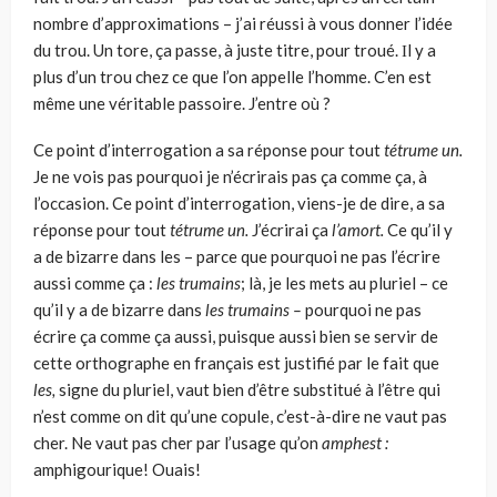
nombre d’approxima­tions – j’ai réussi à vous donner l’idée
du trou. Un tore, ça passe, à juste titre, pour troué. Ιl y a
plus d’un trou chez ce que l’on appelle l’homme. C’en est
même une véritable passoire. J’entre où ?
Ce point d’interrogation a sa réponse pour tout
tétrume un.
Je ne vois pas pourquoi je n’écrirais pas ça comme ça, à
l’occasion. Ce point d’inter­rogation, viens-je de dire, a sa
réponse pour tout
tétrume un.
J’écrirai ça
l’amort.
Ce qu’il y
a de bizarre dans les – parce que pourquoi ne pas l’écrire
aussi comme ça :
les trumains
; là,
je les mets au pluriel – ce
qu’il y a de bizarre dans
les trumains –
pourquoi ne pas
écrire ça comme ça aussi, puisque aussi bien se servir de
cette orthographe en français est jus­tifié par le fait que
les,
signe du pluriel, vaut bien d’être substitué à l’être qui
n’est comme on dit qu’une copule, c’est-à-dire ne vaut pas
cher. Ne vaut pas cher par l’usage qu’on
amphest :
amphigourique! Ouais!