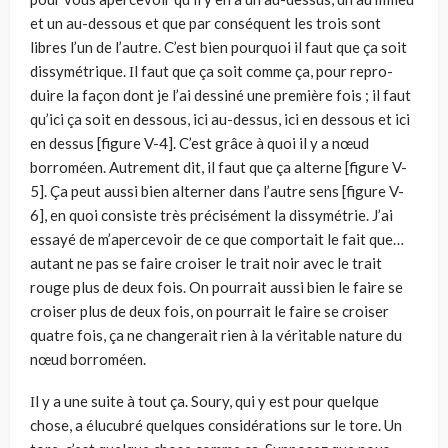
et un au-dessous et que par conséquent les trois sont
libres l’un de l’autre. C’est bien pourquoi il faut que ça soit
dissymétrique. Ιl faut que ça soit comme ça, pour repro­
duire la façon dont je l’ai dessiné une première fois ; il faut
qu’ici ça soit en dessous, ici au-dessus, ici en dessous et ici
en dessus [figure V-4]. C’est grâce à quoi il y a nœud
borroméen. Autrement dit, il faut que ça alterne [figure V-
5]. Ça peut aussi bien alter­ner dans l’autre sens [figure V-
6], en quoi consiste très précisément la dis­symétrie. J’ai
essayé de m’apercevoir de ce que comportait le fait que…
autant ne pas se faire croiser le trait noir avec le trait
rouge plus de deux fois. On pourrait aussi bien le faire se
croiser plus de deux fois, on pourrait le faire se croiser
quatre fois, ça ne changerait rien à la véritable nature du
nœud borroméen.
Ιl y a une suite à tout ça. Soury, qui y est pour quelque
chose, a élucu­bré quelques considérations sur le tore. Un