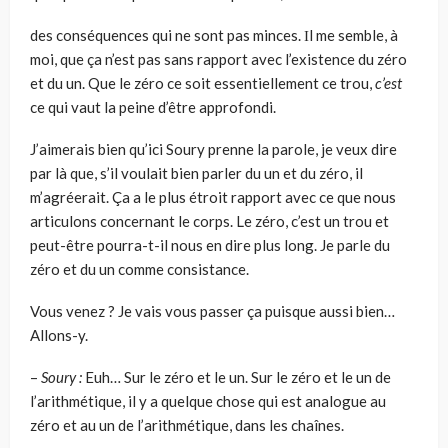
des conséquences qui ne sont pas minces. Ιl me semble, à
moi, que ça n’est pas sans rapport avec l’existence du zéro
et du un. Que le zéro ce soit essentiellement ce trou,
c’est
ce qui vaut la peine d’être approfondi.
J’aimerais bien qu’ici Soury prenne la parole, je veux dire
par là que, s’il voulait bien parler du un et du zéro, il
m’agréerait. Ça a le plus étroit rap­port avec ce que nous
articulons concernant le corps. Le zéro, c’est un trou et
peut-être pourra-t-il nous en dire plus long. Je parle du
zéro et du un comme consistance.
Vous venez ? Je vais vous passer ça puisque aussi bien…
Allons-y.
–
Soury :
Euh… Sur le zéro et le un. Sur le zéro et le un de
l’arithmé­tique, il y a quelque chose qui est analogue au
zéro et au un de l’arithmé­tique, dans les chaînes.