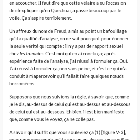
en accoucher. Ιl faut dire que cette vélaire a eu l’occasion
de m’expliquer qu’en Quechua ça passe beaucoup par le
voile. Ça s’aspire terriblement.
Un affreux du nom de Freud, a mis au point un bafouillage
qu’il a qua­lifié d’analyse, on ne sait pourquoi, pour énoncer
la seule vérité qui comp­te : il n’y a pas de rapport sexuel
chez
les trumains.
C’est moi qui en ai conclu ça; après
expérience faite de l’analyse, j’ai réussi à formuler ça. Oui.
J’ai réussi à formuler ça, non sans peine, et c’est ce qui m’a
conduit à m’apercevoir qu’il fallait faire quelques nœuds
borroméens.
Supposons que nous suivions la règle, à savoir que, comme
je le dis, au-­dessus de celui qui est au-dessus et au-dessous
de celui qui est au-dessous. Eh bien, il est bien manifeste
que, comme vous le voyez, ça ne colle pas.
À savoir qu’il suffit que vous soule­viez ça (1) [figure V-3],
pour vous apercevoir qu’il y en a un au-dessus, un au milieu