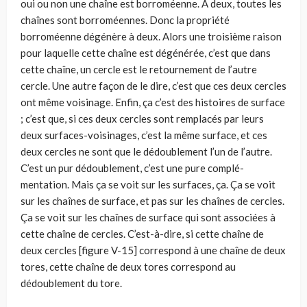
oui ou non une chaîne est borro­méenne. À deux, toutes les
chaînes sont borroméennes. Donc la proprié­té
borroméenne dégénère à deux. Alors une troisième raison
pour laquel­le cette chaîne est dégénérée, c’est que dans
cette chaîne, un cercle est le retournement de l’autre
cercle. Une autre façon de le dire, c’est que ces deux cercles
ont même voisinage. Enfin, ça c’est des histoires de surface
; c’est que, si ces deux cercles sont remplacés par leurs
deux surfaces-voisi­nages, c’est la même surface, et ces
deux cercles ne sont que le dédouble­ment l’un de l’autre.
C’est un pur dédoublement, c’est une pure complé­
mentation. Mais ça se voit sur les surfaces, ça. Ça se voit
sur les chaînes de surface, et pas sur les chaînes de cercles.
Ça se voit sur les chaînes de sur­face qui sont associées à
cette chaîne de cercles. C’est-à-dire, si cette chaîne de
deux cercles [figure V-15] cor­respond à une chaîne de deux
tores, cette chaîne de deux tores corres­pond au
dédoublement du tore.