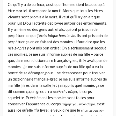
Ce qu’il y a de curieux, c’est que l’homme tient beaucoup à
être mor­tel. Ιl accapare la mort! Alors que tous les êtres
vivants sont promis à la mort, il veut qu’il n’y en ait que
pour lui! D’où l’activité déployée autour des enterrements.
Ιl y a même eu des gens autrefois, qui ont pris soin de
perpétuer ce que j’écris
laïque hors
la
vie.
Ils ont pris soin de
perpétuer ça en en faisant des momies. Ιl faut dire que les
nés-z-après
y
ont mis bon ordre! On a sérieusement secoué
ces momies. Je me suis informé auprès de ma fille – parce
que, dans mon dictionnaire français-grec, il n’y avait pas de
momies -, je me suis informé auprès de ma fille qui a eu la
bonté de se déranger, pour… se décarcasser pour trouver
un dictionnaire fran­çais-grec, je me suis informé auprès de
ma fille [rires dans la salle] et j’ai appris quel momie, ça se
dit comme ça, en grec : -ro σκελετόν σώμα, le corps-
squelette. Précisément les momies sont faites pour
conserver l’ap­parence du corps. τήρητιχομενόν σώμα, c’est
aussi ce qu’elle m’a livré; je veux dire que le τήρητιχομενόν