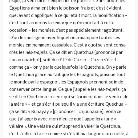
σώμα, ça veut dire: « empêcher de pour­rir ». Sans doute les
Égyptiens aimaient bien le poisson frais et c’est évi­dent
que, avant d’appliquer à ce qui était mort, la momification –
c’est tout au moins la remarque qu’on m’a fait à cette
occasion – les momies, c’est pas spécialement ragoûtant.
D’où le sans-gêne avec lequel on a mani­pulé toutes ces
momies éminemment cassables. C’est à quoi se sont consa­
crés les
nés-z-après.
Ça se dit en Quetchua [prononcé par
Lacan quai­choi], soit du côté de Cuzco – Cuzco s’écrit
comme ça – on y parle quelquefois le Quetchua. On y parle
le Quetchua grâce au fait que les Espagnols, puisque tout
le monde parle espagnol, les Espagnols prennent soin de
conserver cette langue. Ce que j’appelle les
nés-z-après,
ça
se dit en Quetchua : « ceux qui se forment dans le ventre de
la mère » – et ça s’écrit puisqu’il y a une écriture Quechua –
ça se dit: « Runayay » [pro­noncer : chjounaiaie]. Voilà ce
que j’ai appris avec, mon dieu ce que j’ap­pellerai une «
vélaire ». Une vélaire qui m’apprend à vêler le Quetchua,
c’est-à-dire à faire comme si c’était ma langue maternelle, à