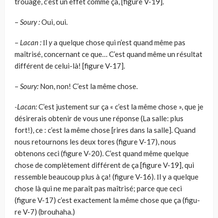
trouage, c’est un effet comme ça, [figure V-19].
–
Soury :
Oui, oui.
–
Lacan :
Ιl
y
a quelque chose qui n’est quand même pas
maîtrisé, concernant ce que… C’est quand même un résultat
différent de celui-là! [figure V-17].
–
Soury:
Non, non! C’est la même chose.
-Lacan:
C’est justement sur ça « c’est la même chose », que je
désirerais obtenir de vous une réponse (La salle: plus
fort!), ce : c’est la même chose [rires dans la salle]. Quand
nous retournons les deux tores (figure V-17), nous
obtenons ceci (figure V-20). C’est quand même quelque
chose de complètement différent de ça [figure V-19], qui
ressemble beaucoup plus à ça! (figure V-16). Ιl y a quelque
chose là qui ne me paraît pas maîtrisé; parce que ceci
(figure V-17) c’est exactement la même chose que ça (figu­
re V-7) (brouhaha.)