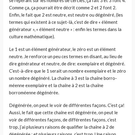
se repérant sur les nombres de cercles, ça fait 3 et 3 font 4.
Comme ça, ça pourrait être décrit comme 2 et 2 font 2.
Enfin, le fait que 2 est neutre, est neutre ou dégénéré, (les
termes qui existent à ce sujet-là, c’est de dire « élément
générateur », « élément neutre » : enfin les termes dans la
cul­ture mathématique).
Le 1 est un élément générateur, le zéro est un élément
neutre. Je ren­force un peu ces termes en disant, au lieu de
dire générateur et neutre, de dire: exemplaire et dégénéré.
C’est-à-dire que le 1 serait un nombre exem­plaire et le zéro
un nombre dégénéré. La chaîne à 3 est la chaîne borro­
méenne exemplaire et la chaîne à 2 est la chaîne
borroméenne dégénérée.
Dégénérée, on peut le voir de différentes façons. C’est ça!
Aussi, le fait que cette chaîne est dégénérée, on peut le
voir de différentes façons, de dif­férentes façons, c’est
trop, j’ai plusieurs raisons de qualifier la chaîne à 2 de
dégénérée ; et plusieurs raisons, c’est trop. Une raison,