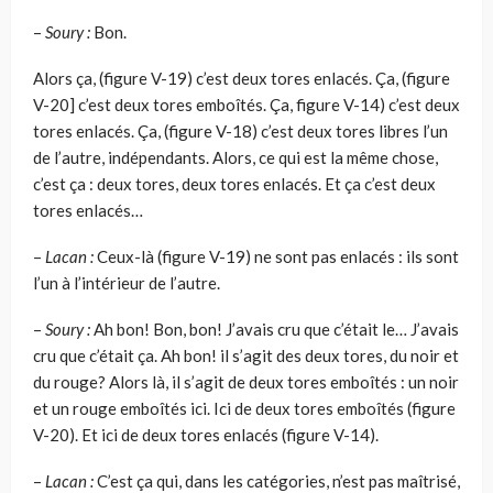
–
Soury :
Bon.
Alors ça, (figure V-19) c’est deux tores enlacés. Ça, (figure
V-20] c’est deux tores emboîtés. Ça, figure V-14) c’est deux
tores enlacés. Ça, (figu­re V-18) c’est deux tores libres l’un
de l’autre, indépendants. Alors, ce qui est la même chose,
c’est ça : deux tores, deux tores enlacés. Et ça c’est deux
tores enlacés…
–
Lacan :
Ceux-là (figure V-19) ne sont pas enlacés : ils sont
l’un à l’in­térieur de l’autre.
–
Soury :
Ah bon! Bon, bon! J’avais cru que c’était le… J’avais
cru que c’était ça. Ah bon! il s’agit des deux tores, du noir et
du rouge? Alors là, il s’agit de deux tores emboîtés : un noir
et un rouge emboîtés ici. Ici de deux tores emboîtés (figure
V-20). Et ici de deux tores enlacés (figure V-14).
–
Lacan :
C’est ça qui, dans les catégories, n’est pas maîtrisé,