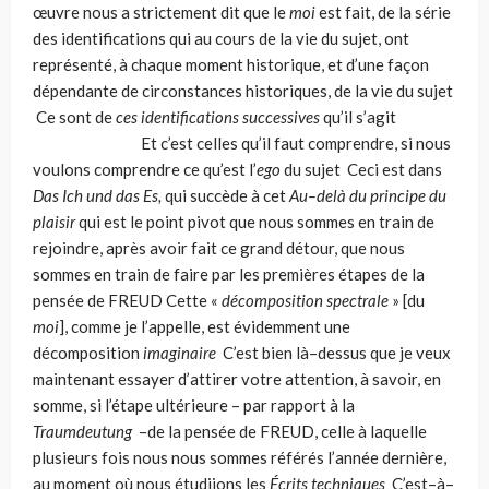
œuvre nous a strictement dit que le
moi
est fait, de la série
des identifications qui au cours de la vie du sujet, ont
représenté, à chaque moment historique, et d’une façon
dépendante de circonstances historiques, de la vie du sujet
Ce sont de
ces identifications successives
qu’il s’agit
Et c’est celles qu’il faut comprendre, si nous
voulons comprendre ce qu’est l’
ego
du sujet Ceci est dans
Das Ich und das Es,
qui succède à cet
Au–delà du principe du
plaisir
qui est le point pivot que nous sommes en train de
rejoindre, après avoir fait ce grand détour, que nous
sommes en train de faire par les premières étapes de la
pensée de FREUD Cette «
décomposition spectrale
» [du
moi
], comme je l’appelle, est évidemment une
décomposition
imaginaire
C’est bien là–dessus que je veux
maintenant essayer d’attirer votre attention, à savoir, en
somme, si l’étape ultérieure – par rapport à la
Traumdeutung
–de la pensée de FREUD, celle à laquelle
plusieurs fois nous nous sommes référés l’année dernière,
au moment où nous étudiions les
Écrits techniques
C’est–à–