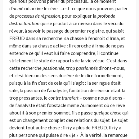
que nous pouvons parler du pro­cessus…à ce moment
d’
acmé
où arrive le rêve …est–ce que nous pouvons par­ler
de
processus de régression
, pour expliquer la
profonde
déstructuration
qui se produit à ce niveau dans le vécu du
rêveur, à savoir le passage du premier registre, qui saisit
FREUD dans sa recherche, sa chasse à l’endroit d’Irma, et
même dans sa chasse active : il reproche à Irma de ne pas
entendre ce qu’il veut lui faire comprendre, il continue
strictement le style de rapports de la vie vécue C’est dans
cette recherche
passionnée
, trop
passionnée
dirons–nous,
et c’est bien un des sens du rêve de le dire formellement,
puisqu’à la fin c’est de cela qu’il s’agit : la seringue était
sale, la passion de l’analyste, l’ambition de réussir était là
trop pressantes, le
contre transfert
– comme nous disons –
de l’analyste était l’obstacle même Au moment où ce rêve
aboutit à son premier sommet, il se passe
quelque chose
qui
est un changement complet des relations du sujet Le sujet
devient tout autre chose : il n’y a plus de FREUD, il n’y a
plus personne qui puisse dire «
je
» À la vérité, la remarque