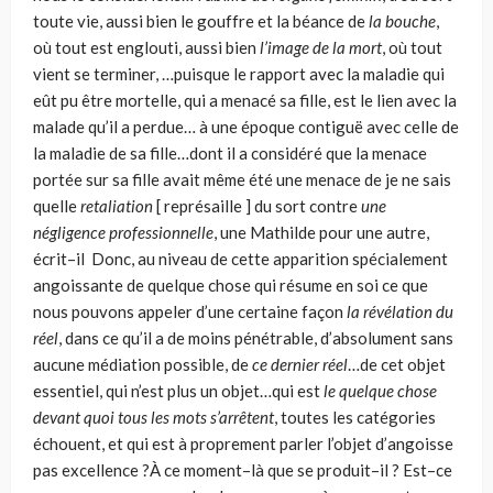
toute vie, aussi bien le gouffre et la béance de
la bouche
,
où tout est englouti, aussi bien
l’image de la mort
, où tout
vient se terminer, …puisque le rapport avec la maladie qui
eût pu être mortelle, qui a menacé sa fille, est le lien avec la
malade qu’il a perdue… à une époque contiguë avec celle de
la maladie de sa fille…dont il a considéré que la menace
por­tée sur sa fille avait même été une menace de je ne sais
quelle
retaliation
[ représaille ] du sort contre
une
négligence professionnelle
, une Mathilde pour une autre,
écrit–il Donc, au niveau de cette apparition spécialement
angoissante de quelque chose qui résume en soi ce que
nous pouvons appeler d’une certaine façon
la révélation du
réel
, dans ce qu’il a de moins pénétrable, d’absolument sans
aucune médiation possible, de
ce dernier réel
…de cet objet
essentiel, qui n’est plus un objet…qui est
le quelque chose
devant quoi tous les mots s’arrê­tent
, toutes les catégories
échouent, et qui est à proprement parler l’objet d’angoisse
pas excellence ?À ce moment–là que se produit–il ? Est–ce