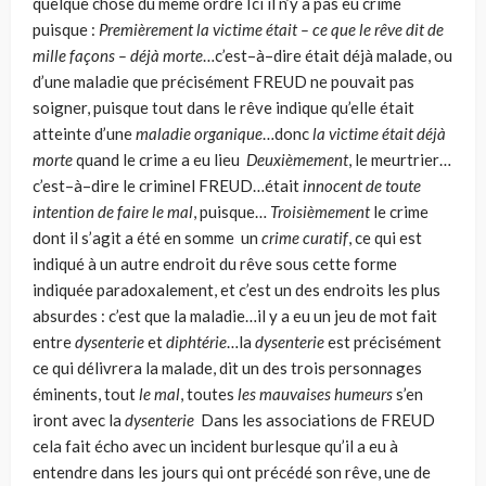
quelque chose du même ordre Ici il n’y a pas eu crime
puisque :
Premi
èrement
la victime était
– ce que le rêve dit de
mille façons –
déjà morte
…c’est–à–dire était déjà malade, ou
d’une maladie que précisément FREUD ne pouvait pas
soigner, puisque tout dans le rêve indique qu’elle était
atteinte d’une
maladie organique
…donc
la victime était déjà
morte
quand le crime a eu lieu
Deuxièmement
, le meurtrier…
c’est–à–dire le criminel FREUD…était
innocent de toute
intention de faire le mal
, puisque…
Troisièmement
le crime
dont il s’agit a été en somme un
crime curatif
, ce qui est
indiqué à un autre endroit du rêve sous cette forme
indiquée paradoxalement, et c’est un des endroits les plus
absurdes : c’est que la maladie…il y a eu un jeu de mot fait
entre
dysenterie
et
diphtérie
…la
dysenterie
est précisément
ce qui déli­vrera la malade, dit un des trois personnages
éminents, tout
le mal
, toutes
les mauvaises humeurs
s’en
iront avec la
dysenterie
Dans les associations de FREUD
cela fait écho avec un incident burlesque qu’il a eu à
entendre dans les jours qui ont précédé son rêve, une de