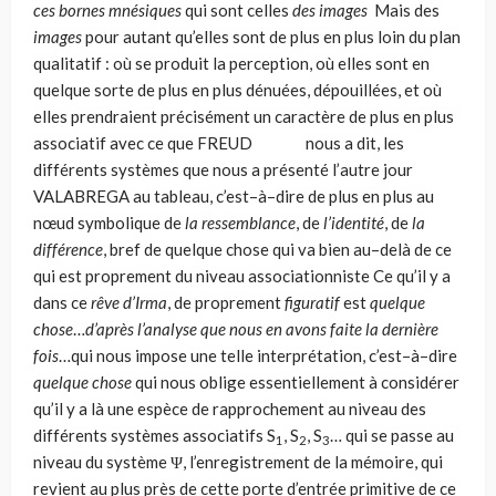
ces bornes mnésiques
qui sont celles
des images
Mais des
images
pour autant qu’elles sont de plus en plus loin du plan
qua­litatif : où se produit la perception, où elles sont en
quelque sorte de plus en plus dénuées, dépouillées, et où
elles prendraient précisément un caractère de plus en plus
associatif avec ce que FREUD nous a dit, les
différents systèmes que nous a présenté l’autre jour
VALABREGA au tableau, c’est–à–dire de plus en plus au
nœud symbolique de
la ressemblance
, de
l’identité
, de
la
différence
, bref de quelque chose qui va bien au–delà de ce
qui est proprement du niveau associationniste Ce qu’il y a
dans ce
r
êve d’Irma
, de proprement
figuratif
est
quelque
chose
…
d’après l’analyse que nous en avons faite la dernière
fois
…qui nous impose une telle interprétation, c’est–à–dire
quelque chose
qui nous oblige essentiellement à considérer
qu’il y a là une espèce de rapprochement au niveau des
différents systèmes associatifs S
, S
, S
… qui se passe au
1
2
3
niveau du système Ψ, l’enregis­trement de la mémoire, qui
revient au plus près de cette porte d’entrée primiti­ve de ce