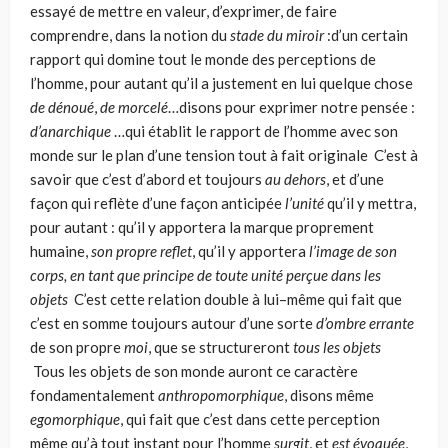
essayé de mettre en valeur, d’exprimer, de faire
comprendre, dans la notion du
stade du miroir
:d’un certain
rapport qui domine tout le monde des perceptions de
l’homme, pour autant qu’il a juste­ment en lui quelque chose
de dénoué
,
de morcelé
…disons pour exprimer notre pensée :
d’anarchique
…qui établit le rapport de l’homme avec son
monde sur le plan d’une tension tout à fait originale C’est à
savoir que c’est d’abord et tou­jours
au dehors
, et d’une
façon qui reflète d’une façon anticipée
l’unité
qu’il y mettra,
pour autant : qu’il y apportera la marque proprement
humaine,
son propre reflet
, qu’il y apportera
l’image de son
corps, en tant que principe de toute unité perçue dans les
objets
C’est cette relation double à lui–même qui fait que
c’est en somme toujours autour d’une sorte
d’ombre errante
de son propre
moi
, que se structureront
tous les objets
Tous les objets de son monde auront ce caractère
fondamentalement
anthropomorphique
, disons même
egomorphique
, qui fait que c’est dans cette perception
même qu’à tout instant pour l’homme
surgit
, et
est évoquée
,