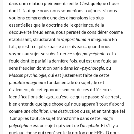
dans une relation pleinement réelle C’est quelque chose
dont il faut que nous nous souvenions toujours, si nous
voulons comprendre une des dimensions les plus
essentielles que la doctrine de l’expérience, de la
découverte freudienne, nous permet de considérer comme
établissant, structurant
le rapport humain imaginaire
En
fait, qu’est–ce qui se passe à ce niveau… quand nous
voyons au sujet se substituer
ce sujet polycéphale
, cette
foule dont je parlai la dernière fois, qui est une foule au
sens freudien dont on parle dans
Ich–psychologie,
ou
Massen psy­chologie,
qui est justement faite de cette
pluralité imaginaire
fondamentale du sujet, de cet
étalement, de cet épanouissement de ces différentes
identifications de l’
ego
…qu’est–ce qui se passe, si ce n’est,
bien entendu quelque chose qui nous apparaît tout d’abord
comme
une abolition, une destruction
du sujet en tant que tel
Car après tout, ce sujet transformé dans cette
image
polycéphale
est un sujet qui vient de l’
acéphale
Et s’il y a
quelque chose qui représente la notion que FREUD nous