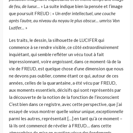
de feu, de lueur…
» La suite indique bien la pensée et l’image
que poursuit FREUD : «
Un enfer intellectuel, une couche
après l’autre, au niveau du noyau le plus obscur…
umriss Von
Luzifer
…
»
Les traits, le dessin, la silhouette de LUCIFER qui
commence à se rendre visible, ce côté
extraordinairement
inquiétant, qui semble refléter un vécu tout à fait
impressionnant, voire
angoissant
, dans ce moment-là de la
vie de FREUD, est quelque chose d’une dimension que nous
ne devons pas oublier, comme étant ce qui, autour de ces
années, celles de la quarantaine, a été vécu par FREUD,
aux moments essentiels, décisifs qui sont représentés par
la décou­verte de la notion de la fonction de l’inconscient
C’est bien dans ce registre, avec cette perspective, que j’ai
essayé de vous montrer quelle
valeur unique
,
exceptionnelle
parmi les autres, représentait […] en tant qu’à ce moment –
là ils ont commencé de révéler à FREUD… dans cette
atmosphère de
mise en question vécue des fondements