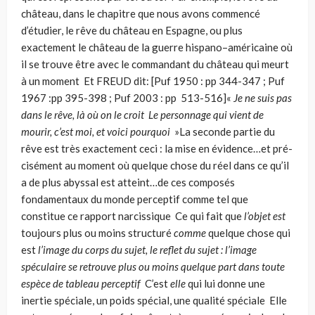
château, dans le chapitre que nous avons commencé
d’étudier, le rêve du château en Espagne, ou plus
exactement le château de la guerre hispano–américaine où
il se trouve être avec le commandant du château qui meurt
à un moment Et FREUD dit: [Puf 1950 : pp 344-347 ; Puf
1967 :pp 395-398 ; Puf 2003 : pp 513-516]«
Je ne suis pas
dans le rêve, là où on le croit Le personnage qui vient de
mourir, c’est moi, et voici pourquoi
»La seconde partie du
rêve est très exactement ceci : la mise en évidence…et pré­
cisément au moment où quelque chose du réel dans ce qu’il
a de plus abyssal est atteint…de ces composés
fondamentaux du monde perceptif comme tel que
constitue ce rapport narcissique Ce qui fait que
l’objet est
toujours plus ou moins structuré
comme
quelque chose qui
est
l’image du corps du sujet, le reflet du sujet : l’ima
ge
sp
éculaire se retrouve plus ou moins quelque part dans toute
espèce de tableau perceptif
C’est
elle
qui lui donne une
inertie spéciale, un poids spécial, une qualité spéciale Elle