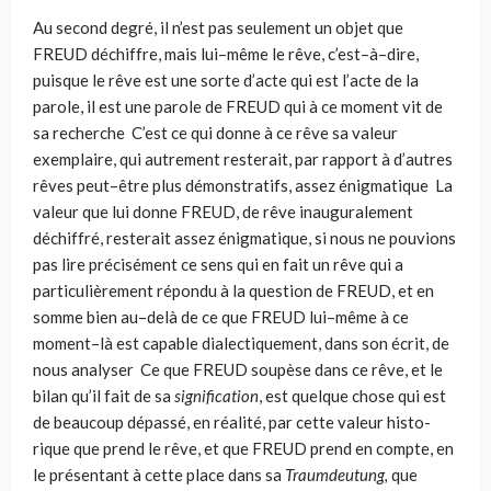
Au second degré, il n’est pas seu­lement un objet que
FREUD déchiffre, mais lui–même le rêve, c’est–à–dire,
puisque le rêve est une sorte d’acte qui est l’acte de la
parole, il est une parole de FREUD qui à ce moment vit de
sa recherche C’est ce qui donne à ce rêve sa valeur
exemplaire, qui autrement resterait, par rapport à d’autres
rêves peut–être plus démonstratifs, assez énigmatique La
valeur que lui donne FREUD, de rêve inauguralement
déchiffré, resterait assez énigmatique, si nous ne pouvions
pas lire précisément ce sens qui en fait un rêve qui a
particulièrement répondu à la question de FREUD, et en
somme bien au–delà de ce que FREUD lui–même à ce
moment–là est capable dialectiquement, dans son écrit, de
nous analyser Ce que FREUD soupèse dans ce rêve, et le
bilan qu’il fait de sa
signification
, est quelque chose qui est
de beaucoup dépassé, en réalité, par cette valeur histo­
rique que prend le rêve, et que FREUD prend en compte, en
le présentant à cette place dans sa
Traumdeutung,
que