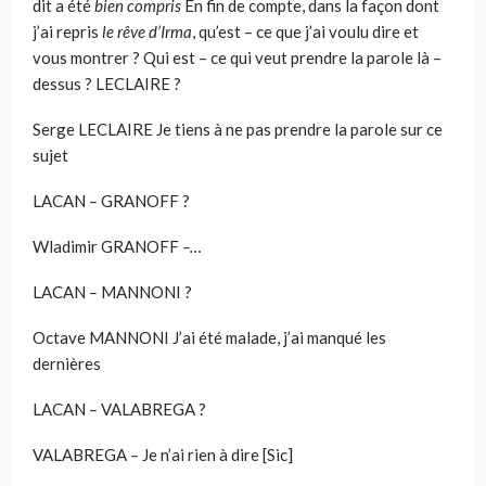
dit a été
bien compris
En fin de compte, dans la façon dont
j’ai repris
le rêve d’Irma
, qu’est – ce que j’ai voulu dire et
vous montrer ? Qui est – ce qui veut prendre la parole là –
des­sus ? LECLAIRE ?
Serge LECLAIRE Je
tiens à ne pas prendre la parole sur ce
sujet
LACAN
–
GRANOFF ?
Wladimir GRANOFF
–…
LACAN
–
MANNONI ?
Octave MANNONI
J’ai été malade, j’ai manqué les
dernières
LACAN
–
VALABREGA ?
VALABREGA
–
Je n’ai rien à dire [Sic]