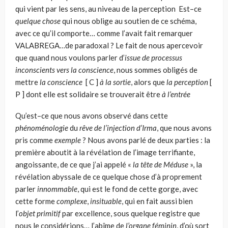
qui vient par les sens, au niveau de la perception Est–ce
quelque chose
qui nous oblige au soutien de ce schéma,
avec ce qu’il comporte… comme l’avait fait remarquer
VALABREGA…de paradoxal ? Le fait de nous apercevoir
que quand nous voulons parler d’
issue de processus
inconscients vers la conscience
, nous sommes obligés de
mettre
la conscience
[ C ]
à la sortie
, alors que
la perception
[
P ] dont elle est solidaire se trouverait être
à l’entrée
Qu’est–ce que nous avons observé dans cette
phénoménologie
du
rêve de l’injection d’Irma
, que nous avons
pris comme
exemple
? Nous avons parlé de deux parties : la
première aboutit à la révélation de l’image terrifiante,
angois­sante, de ce que j’ai appelé «
la tête de Méduse
», la
révélation abyssale de ce quelque chose d’à proprement
parler
innommable
, qui est le fond de cette gorge, avec
cette forme
complexe
,
insituable
, qui en fait aussi bien
l’
objet pri­mitif
par excellence, sous quelque registre que
nous le considérions… l’abîme de
l’organe féminin
, d’où sort