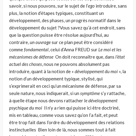
savoir, si nous pouvons, sur le sujet de l’
ego
introduire, sans
plus, la notion d’étapes typiques, constituant un
développement, des phases, un progrès normatif dans le
développement du sujet ?Vous savez qu’à cet endroit, sans
que la question puisse être résolue aujour­d’hui, au
contraire,
un ouvrage
sur ce plan peut être considéré
comme
fonda­mental
, celui d’Anna FREUD sur
Le moi et les
mécanismes de défense
On doit reconnaître que, dans
l’état
actuel des choses
, nous ne pouvons absolument pas
introduire, quant à la notion de «
développement du moi
», la
notion d’un déve­loppement typique, stylisé, qui
s’exprimerait en ceci qu’un mécanisme de défense, par sa
seule nature, nous indiquerait, si un
symptôme
s’y rattache,
à quelle étape nous devons rattacher
le développement
psychique du moi
Il n’y a rien qui puisse ici être doctriné,
mis en tableau, comme vous savez qu’on l’a fait, et peut
être trop fait dans l’ordre du développement des relations
instinctuelles Bien loin de là, nous sommes tout à fait