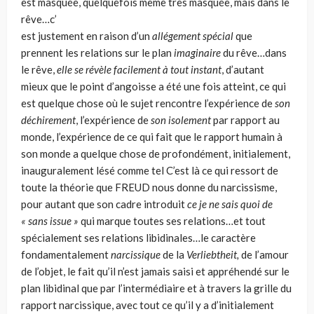
est masquée, quelquefois même très masquée, mais dans le
rêve…c’
est justement en raison d’un
allégement spécial
que
prennent les relations sur le plan
imaginaire
du rêve…dans
le rêve,
elle se révèle facilement à tout instant
, d’autant
mieux que le point d’angoisse a été une fois atteint, ce qui
est quelque chose où le sujet rencontre l’expérience de
son
déchirement
, l’ex­périence de
son isolement
par rapport au
monde, l’expérience de ce qui fait que le rapport humain à
son monde a quelque chose de profondément, initialement,
inauguralement lésé comme tel C’est là ce qui ressort de
toute la théorie que FREUD nous donne du narcis­sisme,
pour autant que son cadre introduit
ce je ne sais quoi de
« sans issue »
qui marque toutes ses relations…et tout
spécialement ses relations libidinales…le caractère
fondamentalement
narcissique
de la
Verliebtheit,
de l’amour
de l’ob­jet, le fait qu’il n’est jamais saisi et appréhendé sur le
plan libidinal que par l’in­termédiaire et à travers la grille du
rapport narcissique, avec tout ce qu’il y a d’initialement