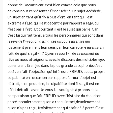
donne de
l’inconscient
, c’est bien comme cela que nous
devons nous représenter
l’inconscient
: un sujet
acéphale
,
un sujet en tant qu’il n’y a plus d’
ego
, en tant qu’il est
extrême à l’
ego
, qu’il est décentré par rapport à l’
ego
, qu’il
n’est pas à l’
ego
Et pourtant il est le sujet qui parle Car
c’est lui qui fait tenir, à tous les personnages qui sont dans
le rêve de l’injection d’Irma
, ces
discours insensés
qui
justement prennent leur sens par leur caractère
insensé
En
fait, de quoi s’agit–il ? Qu’en ressort–il de
ce moment du
r
êve
où nous atteignons, avec le discours des multiples
ego
,
qui entrent là en jeu dans la plus grande cacophonie, c’est
ceci : en fait, l’objection qui intéresse FREUD, est sa propre
culpabilité en l’occasion par rapport à Irma L’objet est
détruit, si on peut dire, la culpabilité dont il s’agit est en
effet détruite avec Je vous l’ai sou­ligné, à propos de la
comparaison que fait FREUD avec l’histoire du chaudron
percé :premièrement qu’on a rendu intact,deuxièmement
qu’on n’a pas reçu, troisièmement qui était déjà percé C’est