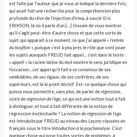
est faite par l’auteur que je vous ai indiqué la dernière fois,
qui avait fait une recherche pour la compréhension plus
profonde du rêve de l’injection d’Irma, à savoir Eric
ERIKSON, là où il parle d’un […] J’essaie de vous montrer
qu’il s’agit peut–être d’autre chose et que cette sorte de
sujet
, qui apparaît à ce moment, ce que j’ai appelé «
l’entrée
du bouffon
», puisque c’est à peu près le rôle que vont jouer
les sujets auxquels FREUD fait appel… c’est dans le texte :
«
appell
»
la racine latine du mot montre le sens juri­dique en
l’occasion…cet appel qu’il fait à ce
consensus
de ses
semblables, de ses égaux, de ses confrères, de ses
supérieurs, est là le point décisif Est–ce quelque chose qui
puisse nous permettre, sans plus, de parler de
régression
,
voire de
régression de l’ego
, ce qui est une notion tout à fait
à distinguer, et tout à fait différente de la notion de
régression instinctuelle ? La notion de
régression de l’ego
est
introduite
par FREUD au niveau des
Leçons
classées en
français sous le titre
Introduction à la psychanalyse
C’est
quelque chose qui pose toutes sortes de
problèmes
, à