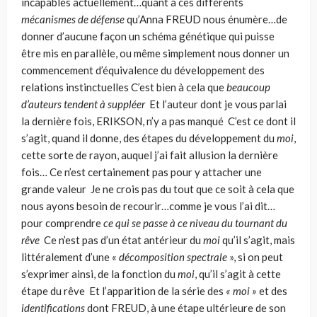
incapables actuellement…quant à ces différents
mécanismes de défense
qu’Anna FREUD nous énumère…de
don­ner d’aucune façon un schéma génétique qui puisse
être mis en parallèle, ou même simplement nous donner un
commencement d’équivalence du dévelop­pement des
relations instinctuelles C’est bien à cela que
beaucoup
d’auteurs tendent à suppléer
Et l’auteur dont je vous parlai
la dernière fois, ERIKSON, n’y a pas manqué C’est ce dont il
s’agit, quand il donne, des étapes du développement du
moi
,
cette sorte de rayon, auquel j’ai fait allusion la dernière
fois… Ce n’est certainement pas pour y atta­cher une
grande valeur Je ne crois pas du tout que ce soit à cela que
nous ayons besoin de recourir…comme je vous l’ai dit…
pour comprendre
ce qui se passe à ce niveau du tournant du
rêve
Ce n’est pas d’un état antérieur du
moi
qu’il s’agit, mais
littéralement d’une «
décomposition spectrale
», si on peut
s’exprimer ainsi, de la fonction du
moi
, qu’il s’agit à cette
étape du rêve Et l’apparition de la série des
« moi »
et des
identifications
dont FREUD, à une étape ultérieure de son