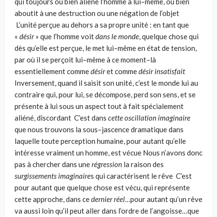
qui toujours ou bien aliène l’homme à lui–même, ou bien
aboutit à une destruction ou une négation de l’objet
L’unité perçue au dehors a sa propre unité : en tant que
«
désir
» que l’homme voit
dans le monde
, quelque chose qui
dès qu’elle est perçue, le met lui–même en état de tension,
par où il se perçoit lui–même à ce moment–là
essentiellement comme
désir
et comme
désir insatisfait
Inversement, quand il saisit son unité, c’est le monde lui au
contraire qui, pour lui, se décompose, perd son sens, et se
présente à lui sous un aspect tout à fait spécialement
aliéné, discordant C’est dans
cette oscillation imaginaire
que nous trouvons la sous–jascence dramatique dans
laquelle toute perception humaine, pour autant qu’elle
intéresse vraiment un homme, est vécue Nous n’avons donc
pas à chercher dans une
régression
la raison des
surgissements imaginaire
s qui caractérisent le rêve C’est
pour autant que quelque chose est vécu, qui représente
cette approche, dans ce
dernier réel
…pour autant qu’un rêve
va aussi loin qu’il peut aller dans l’ordre de l’angoisse…que