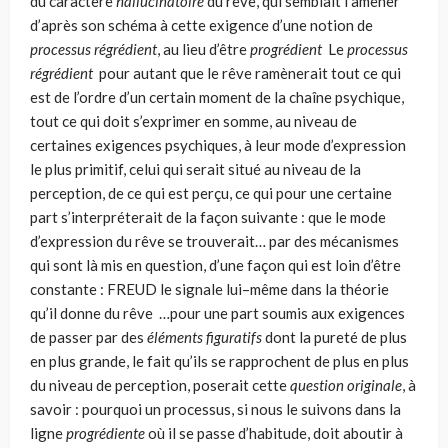
du caractère
hallucinatoire
du rêve, qui semblait l’amener
d’après son schéma à cette exigence d’une notion de
proces­sus régrédient
, au lieu d’être
progrédient
Le
processus
régrédient
pour autant que le rêve ramènerait tout ce qui
est de l’ordre d’un certain moment de la chaîne psychique,
tout ce qui doit s’exprimer en somme, au niveau de
certaines exigences psychiques, à leur mode d’expression
le plus primitif, celui qui serait situé au niveau de la
perception, de ce qui est perçu, ce qui pour une certaine
part s’interpréterait de la façon suivante : que le mode
d’expression du rêve se trouverait… par des mécanismes
qui sont là mis en question, d’une façon qui est loin d’être
constante : FREUD le signale lui–même dans la théorie
qu’il donne du rêve …pour une part soumis aux exigences
de passer par des
éléments figu­ratifs
dont la pureté de plus
en plus grande, le fait qu’ils se rapprochent de plus en plus
du niveau de perception, poserait cette
question originale
, à
savoir : pourquoi un processus, si nous le suivons dans la
ligne
progrédiente
où il se passe d’habitude, doit aboutir à