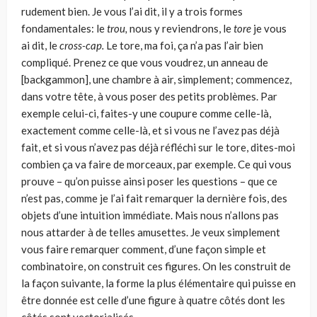
rudement bien. Je vous l’ai dit, il y a trois formes
fondamentales: le
trou,
nous y reviendrons, le
tore
je vous
ai dit, le
cross-cap.
Le tore, ma foi, ça n’a pas l’air bien
compliqué. Prenez ce que vous vou­drez, un anneau de
[backgammon], une chambre à air, simplement; commen­cez,
dans votre tête, à vous poser des petits problèmes. Par
exemple celui-ci, faites-y une coupure comme celle-là,
exactement comme celle-là, et si vous ne l’avez pas déjà
fait, et si vous n’avez pas déjà réfléchi sur le tore, dites-moi
com­bien ça va faire de morceaux, par exemple. Ce qui vous
prouve – qu’on puisse ainsi poser les questions – que ce
n’est pas, comme je l’ai fait remarquer la der­nière fois, des
objets d’une intuition immédiate. Mais nous n’allons pas
nous attarder à de telles amusettes. Je veux simplement
vous faire remarquer com­ment, d’une façon simple et
combinatoire, on construit ces figures. On les construit de
la façon suivante, la forme la plus élémentaire qui puisse en
être donnée est celle d’une figure à quatre côtés dont les