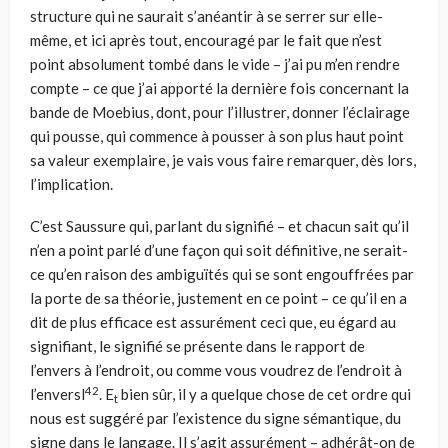
structure qui ne saurait s’anéantir à se serrer sur elle-
même, et ici après tout, encouragé par le fait que n’est
point absolument tombé dans le vide – j’ai pu m’en rendre
compte – ce que j’ai apporté la dernière fois concernant la
bande de Moebius, dont, pour l’illustrer, donner l’éclairage
qui pousse, qui commence à pousser à son plus haut point
sa valeur exemplaire, je vais vous faire remarquer, dès lors,
l’implication.
C’est Saussure qui, parlant du signifié – et chacun sait qu’il
n’en a point parlé d’une façon qui soit définitive, ne serait-
ce qu’en raison des ambiguïtés qui se sont engouffrées par
la porte de sa théorie, justement en ce point – ce qu’il en a
dit de plus efficace est assurément ceci que, eu égard au
signifiant, le signifié se présente dans le rapport de
l’envers à l’endroit, ou comme vous voudrez de l’en­droit à
42
l’enversl
. E
bien sûr, il y a quelque chose de cet ordre qui
t
nous est sug­géré par l’existence du signe sémantique, du
signe dans le langage. Il s’agit assu­rément – adhérât-on de