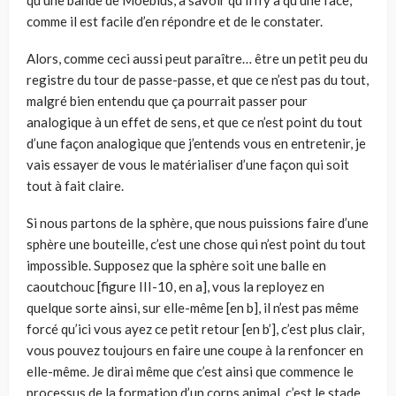
qu’une bande de Moebius, à savoir qu’il n’y a qu’une face,
comme il est facile d’en répondre et de le constater.
Alors, comme ceci aussi peut paraître… être un petit peu du
registre du tour de passe-passe, et que ce n’est pas du tout,
malgré bien entendu que ça pourrait passer pour
analogique à un effet de sens, et que ce n’est point du tout
d’une façon analogique que j’entends vous en entretenir, je
vais essayer de vous le matérialiser d’une façon qui soit
tout à fait claire.
Si nous partons de la sphère, que nous puissions faire d’une
sphère une bou­teille, c’est une chose qui n’est point du tout
impossible. Supposez que la sphè­re soit une balle en
caoutchouc [figure III-10, en a], vous la reployez en
quelque sorte ainsi, sur elle-même [en b], il n’est pas même
forcé qu’ici vous ayez ce petit retour [en b’], c’est plus clair,
vous pouvez toujours en faire une coupe à la renfoncer en
elle-même. Je dirai même que c’est ainsi que commence le
pro­cessus de la formation d’un corps animal, c’est le stade