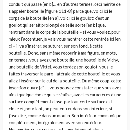
conduit qui passe [en b]… en d’autres termes, ceci mérite de
s’ap­peler bouteille [figure 111-8] parce que, voici ici le
corps de la bouteille [en a], voici ici le goulot; c’est un
goulot qui serait prolongé de telle sorte [en b] que,
rentrant dans le corps de la bouteille – si vous voulez, pour
mieux l’accentuer, je vais vous montrer cette rentrée ici [en
c] – il va s’insérer, se suturer, sur son fond, à cette
bouteille. Donc, sans même recourir à ma figure, en mots,
en termes, vous avez une bouteille, une bouteille de Vichy,
une bouteille de Vittel, vous tordez son goulot, vous le
faites traverser la paroi latérale de cette bouteille et vous
allez l’insérer sur le cul de la bouteille. Du même coup, cette
insertion ouvre [c’’]… vous pouvez constater que vous avez
ainsi quelque chose qui se réalise, avec les caractères d’une
surface complètement close, partout cette sur­face est
close et, pourtant, on peut entrer dans son intérieur, si
j’ose dire, comme dans un moulin. Son intérieur communique
complètement, intégralement avec son extérieur.
Néanmoins cette surface est complètement close.