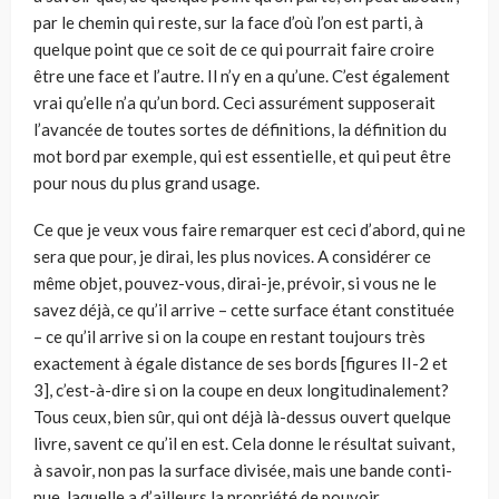
par le chemin qui reste, sur la face d’où l’on est parti, à
quelque point que ce soit de ce qui pourrait faire croi­re
être une face et l’autre. Il n’y en a qu’une. C’est également
vrai qu’elle n’a qu’un bord. Ceci assurément suppose­rait
l’avancée de toutes sortes de défini­tions, la définition du
mot bord par exemple, qui est essentielle, et qui peut être
pour nous du plus grand usage.
Ce que je veux vous faire remarquer est ceci d’abord, qui ne
sera que pour, je dirai, les plus novices. A considérer ce
même objet, pouvez-vous, dirai-je, pré­voir, si vous ne le
savez déjà, ce qu’il arrive – cette surface étant constituée
– ce qu’il arrive si on la coupe en res­tant toujours très
exactement à égale distance de ses bords [figures II-2 et
3], c’est-à-dire si on la coupe en deux lon­gitudinalement?
Tous ceux, bien sûr, qui ont déjà là-dessus ouvert quelque
livre, savent ce qu’il en est. Cela donne le résultat suivant,
à savoir, non pas la surface divisée, mais une bande conti­
nue, laquelle a d’ailleurs la propriété de pouvoir