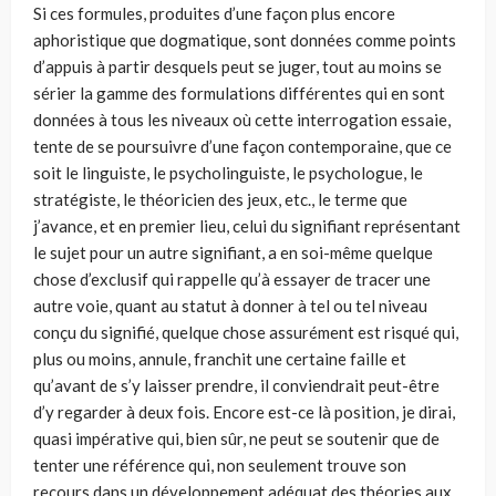
Si ces formules, produites d’une façon plus encore
aphoristique que dog­matique, sont données comme points
d’appuis à partir desquels peut se juger, tout au moins se
sérier la gamme des formulations différentes qui en sont
don­nées à tous les niveaux où cette interrogation essaie,
tente de se poursuivre d’une façon contemporaine, que ce
soit le linguiste, le psycholinguiste, le psy­chologue, le
stratégiste, le théoricien des jeux, etc., le terme que
j’avance, et en premier lieu, celui du signifiant représentant
le sujet pour un autre signifiant, a en soi-même quelque
chose d’exclusif qui rappelle qu’à essayer de tracer une
autre voie, quant au statut à donner à tel ou tel niveau
conçu du signifié, quelque chose assurément est risqué qui,
plus ou moins, annule, franchit une certaine faille et
qu’avant de s’y laisser prendre, il conviendrait peut-être
d’y regarder à deux fois. Encore est-ce là position, je dirai,
quasi impérative qui, bien sûr, ne peut se soutenir que de
tenter une référence qui, non seulement trouve son
recours dans un développement adéquat des théories aux