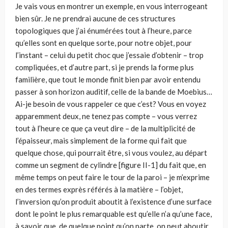
Je vais vous en montrer un exemple, en vous interrogeant
bien sûr. Je ne prendrai aucune de ces structures
topologiques que j’ai énumérées tout à l’heu­re, parce
qu’elles sont en quelque sorte, pour notre objet, pour
l’instant – celui du petit choc que j’essaie d’obtenir – trop
compliquées, et d’autre part, si je prends la forme plus
familière, que tout le monde finit bien par avoir entendu
passer à son horizon auditif, celle de la bande de Moebius…
Ai-je besoin de vous rappeler ce que c’est? Vous en voyez
apparemment deux, ne tenez pas compte – vous verrez
tout à l’heure ce que ça veut dire – de la multiplicité de
l’épaisseur, mais simplement de la forme qui fait que
quelque chose, qui pour­rait être, si vous voulez, au départ
comme un segment de cylindre [figure II-1] du fait que, en
même temps on peut faire le tour de la paroi – je m’exprime
en des termes exprès référés à la matiè­re – l’objet,
l’inversion qu’on produit aboutit à l’existence d’une surface
dont le point le plus remarquable est qu’elle n’a qu’une face,
à savoir que, de quelque point qu’on parte, on peut aboutir,