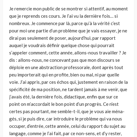
Je remercie mon public de se montrer si attentif, au moment
que je reprends ces cours. Je l’ai vu la dernière fois… si
nombreux. Je commence par là, parce qu’à la vérité c’est
pour moi une partie d’un problème que je vais essayer, je ne
dirai pas seulement de poser, aujourd’hui, par rapport
auquel je voudrais défi­nir quelque chose qui pourrait
s’appeler comment, cette année, allons-nous tra­vailler ? Je
dis : allons-nous, ne concevant pas que mon discours se
déploie en une abstraction professorale, dont après tout
peu importerait qui en profite, bien ou mal, ni par quelle
voie. J’ai appris, par ces échos qui, justement en rai­son de la
spécificité de ma position, ne tardent jamais à me venir, que
j’avais été, la dernière fois, didactique, enfin que sur ce
point on m’accordait le bon point d’un progrès. Ce n’est
certes pas pourtant, me semble-t-il, que je vous aie ména­
gés, si je puis dire, car introduire le problème qui va nous
occuper, d’entrée, cette année, celui du rapport du sujet au
langage, comme je l’ai fait, par ce non-sens, et d’y rester,