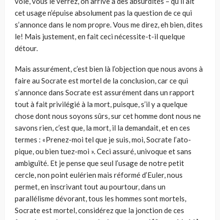
voie, vous le verrez, on arrive à des absurdités – qu’il ait
cet usage n’épuise absolument pas la question de ce qui
s’annonce dans le nom propre. Vous me direz, eh bien, dites
le! Mais justement, en fait ceci nécessite-t-il quelque
détour.
Mais assurément, c’est bien là l’objection que nous avons à
faire au Socrate est mortel de la conclusion, car ce qui
s’annonce dans Socrate est assurément dans un rapport
tout à fait privilégié à la mort, puisque, s’il y a quelque
chose dont nous soyons sûrs, sur cet homme dont nous ne
savons rien, c’est que, la mort, il la demandait, et en ces
termes : «Prenez-moi tel que je suis, moi, Socrate l’ato­
pique, ou bien tuez-moi ». Ceci assuré, univoque et sans
ambiguïté. Et je pense que seul l’usage de notre petit
cercle, non point eulérien mais réformé d’Euler, nous
permet, en inscrivant tout au pourtour, dans un
parallélisme dévorant, tous les hommes sont mortels,
Socrate est mortel, considérez que la jonction de ces