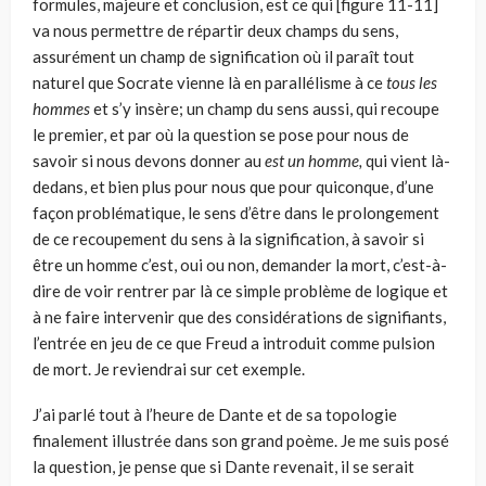
formules, majeure et conclusion, est ce qui [figure 11-11]
va nous permettre de répartir deux champs du sens,
assurément un champ de signification où il paraît tout
naturel que Socrate vienne là en parallélisme à ce
tous les
hommes
et s’y insère; un champ du sens aussi, qui recoupe
le premier, et par où la question se pose pour nous de
savoir si nous devons donner au
est un homme,
qui vient là-
dedans, et bien plus pour nous que pour quiconque, d’une
façon probléma­tique, le sens d’être dans le prolongement
de ce recoupement du sens à la signi­fication, à savoir si
être un homme c’est, oui ou non, demander la mort, c’est-­à-
dire de voir rentrer par là ce simple problème de logique et
à ne faire interve­nir que des considérations de signifiants,
l’entrée en jeu de ce que Freud a intro­duit comme pulsion
de mort. Je reviendrai sur cet exemple.
J’ai parlé tout à l’heure de Dante et de sa topologie
finalement illustrée dans son grand poème. Je me suis posé
la question, je pense que si Dante revenait, il se serait