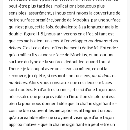
peut-être plus tard des implications beaucoup plus
sensibles; assurément, si nous continuons la couverture de
notre surface première, bande de Moebius, par une surface
qui n’est plus, cette fois, équivalente à sa longueur mais le
double [figure Il-5], nous arriverons en effet, si tant est
que ces mots aient un sens, à l’envelopper
au-dedans
et
au-
dehors.
C’est ce qui est effectivement réalisé ici. Entendez
qu’au milieu il y a une surface de Moebius, et autour une
surface du type de la surfa­ce dédoublée, quand tout à
l’heure je la coupai avec un ciseau au milieu, ce qui la
recouvre, je répète, si ces mots ont un sens,
au-dedans
et
au-dehors.
Alors vous constatez que ces deux surfaces
sont nouées. En d’autres termes, et ceci d’une façon aussi
nécessaire que peu prévisible à l’intuition simple, qui est
bien là pour nous donner l’idée que la chaîne signifiante –
comme bien souvent les métaphores atteignent un but
qu’au préalable elles ne croyaient viser que d’une façon
approximative – que la chaîne signifiante a peut-être un