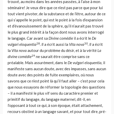
trouvé, au moins dans les années passées, à l’aise à mon
séminaire! Je veux dire que ce n’est pas parce que pour lui
tout vient pivoter, de la substance et de l’être, autour de ce
qui s’appelle le point, qui est le point à la fois d’ex­pansion
et d’évanouissement de la sphère, qu’il n’aurait pas trouvé
le plus grand intérêt à la façon dont nous avons interrogé
le langage. Car avant sa
Divine comédie
il a écrit le
De
28
30
vulgari eloquentia
. Il
a écrit aussi la
Vita nova
. Il
a écrit
la
Vita nova
autour du problème du désir, et à la vérité
La
29
divine comé­die
ne saurait être comprise sans ce
préalable. Mais assurément, dans le
De vulgari eloquentia,
il
manifeste sans aucun doute, avec des impasses, sans aucun
doute avec des points de fuite exemplaires, où nous
savons que ce n’est point là qu’il faut aller – c’est pour cela
que nous essayons de réformer la topologie des questions
– il a manifesté le plus vif sens du caractère premier et
primitif du langage, du langage maternel, dit-il, en
l’opposant à tout ce qui, à son époque, était attachement,
recours obstiné à un langage savant, et pour tout dire, pré­