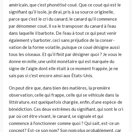
américain, que c’est phonéti­sé coué. Que ce coué qui est le
signifiant qu’il isole, je dirai, pris à sa source ori­ginelle,
parce que c’est le cri du canard, le canard qu’il commence
par dénom­mer coué, il va le transposer du canard à l’eau
dans laquelle il barbote. De l’eau à tout ce qui peut venir
également y barboter, ceci sans préjudice de la conser­
vation de la forme volatile, puisque ce coué désigne aussi
tous les oiseaux. Et qu’il finit par désigner quoi ? Je vous le
donne en mille, une unité monétaire qui est marquée du
signe de l’aigle dont elle était à ce moment frappée, je ne
sais pas si c’est encore ainsi aux États-Unis.
On peut dire que, dans bien des matières, la première
observation, celle qui frappe, celle qui se véhicule dans la
,
littérature, est quelquefois chargée, enfin, d’une espèce
de
bénédiction. Ces deux extrêmes du signifiant, qui sont le cri
par où cet être vivant, le canard, se signale et qui
commence à fonctionner comme quoi ? Qui sait, est-ce un
concept? Est-ce son nom? Son nom plus probable­ment, car