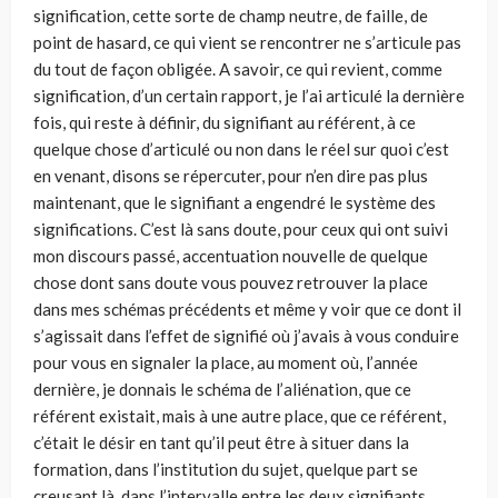
signification, cette sorte de champ neutre, de faille, de
point de hasard, ce qui vient se rencontrer ne s’articule pas
du tout de façon obligée. A savoir, ce qui revient, comme
signification, d’un certain rapport, je l’ai articulé la der­nière
fois, qui reste à définir, du signifiant au référent, à ce
quelque chose d’ar­ticulé ou non dans le réel sur quoi c’est
en venant, disons se répercuter, pour n’en dire pas plus
maintenant, que le signifiant a engendré le système des
signi­fications. C’est là sans doute, pour ceux qui ont suivi
mon discours passé, accentuation nouvelle de quelque
chose dont sans doute vous pouvez retrou­ver la place
dans mes schémas précédents et même y voir que ce dont il
s’agis­sait dans l’effet de signifié où j’avais à vous conduire
pour vous en signaler la place, au moment où, l’année
dernière, je donnais le schéma de l’aliénation, que ce
référent existait, mais à une autre place, que ce référent,
c’était le désir en tant qu’il peut être à situer dans la
formation, dans l’institution du sujet, quelque part se
creusant là, dans l’intervalle entre les deux signifiants,