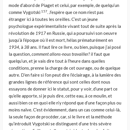
mode d’abord de Piaget et celui, par exemple, de quelqu’un
157
comme Vygotski
. J’espère que ce nom n’est pas
étranger ici à toutes les oreilles. C’est un jeune
psychologue expérimentaliste vivant tout de suite après la
révolution de
1917
en Russie, qui a poursuivi son oeuvre
jusqu’à l’époque où il est mort, hélas prématurément en
1934,
à
38
ans. Il faut lire ce livre, ou bien, puisque j’ai posé
la question,
comment allons-nous travailler? il
faut que
quelqu’un, et je vais dire tout à l’heure dans quelles
conditions, prenne la charge de cet ouvrage, ou de quelque
autre. D’en faire si l’on peut dire l’éclairage, à la lumière des
grandes lignes de référence qui sont celles dont nous
essayons de donner ici le statut, pour y voir, d’une part ce
qu’elle apporte, si je puis dire, cette eau, à ce mou­lin, et
aussi bien ce en quoi elle n’y répond que d’une façon plus ou
moins naïve. C’est évidemment, dans un cas comme celui-là,
la seule façon de pro­céder, car, si le livre et la méthode
qu’introduit Vygotski se distinguent d’une très sévère