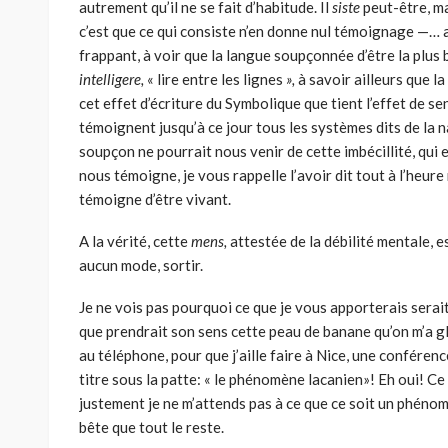
autrement qu’il ne se fait d’habitude. Il
siste
peut-être, ma
c’est que ce qui consiste n’en donne nul témoignage —… al
frappant, à voir que la langue soupçonnée d’être la plus 
intelligere,
« lire entre les lignes
»,
à savoir ailleurs que l
cet effet d’écriture du Symbolique que tient l’effet de sen
témoignent jusqu’à ce jour tous les systèmes dits de la n
soupçon ne pourrait nous venir de cette imbécillité, qui e
nous témoigne, je vous rappelle l’avoir dit tout à l’heure 
témoigne d’être vivant.
A la vérité, cette
mens,
attestée de la débilité mentale, e
aucun mode, sortir.
Je ne vois pas pourquoi ce que je vous apporterais serait 
que prendrait son sens cette peau de banane qu’on m’a g
au téléphone, pour que j’aille faire à Nice, une conférence
titre sous la patte: « le phénomène lacanien»! Eh oui! Ce q
justement je ne m’attends pas à ce que ce soit un phénom
bête que tout le reste.