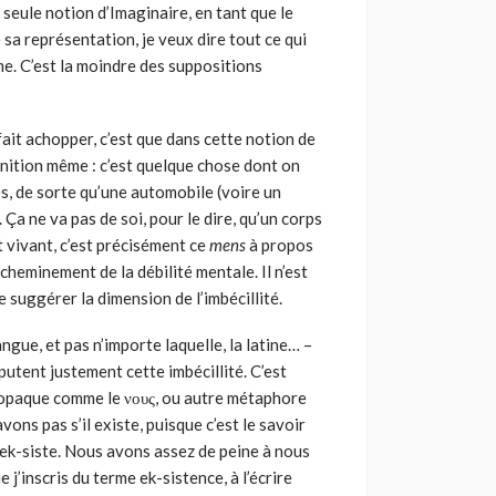
 seule notion d’Imaginaire, en tant que le
e sa représentation, je veux dire tout ce qui
sme. C’est la moindre des suppositions
fait achopper, c’est que dans cette notion de
éfinition même : c’est quelque chose dont on
s, de sorte qu’une automobile (voire un
 Ça ne va pas de soi, pour le dire, qu’un corps
it vivant, c’est précisément ce
mens
à propos
e cheminement de la débilité mentale. Il n’est
e suggérer la dimension de l’imbécillité.
ngue, et pas n’importe laquelle, la latine… –
imputent justement cette imbécillité. C’est
me opaque comme le νους, ou autre métaphore
avons pas s’il existe, puisque c’est le savoir
il ek-siste. Nous avons assez de peine à nous
 j’inscris du terme ek-sistence, à l’écrire