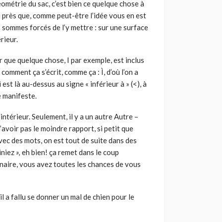
éométrie du sac, c’est bien ce quelque chose à
i près que, comme peut-être l’idée vous en est
s sommes forcés de l’y mettre : sur une surface
érieur.
ir que quelque chose, I par exemple, est inclus
comment ça s’écrit, comme ça : Ì, d’où l’on a
 est là au-dessus au signe « inférieur à » (<),
à
té manifeste.
’intérieur. Seulement, il y a un autre Autre –
 n’avoir pas le moindre rapport, si petit que
ec des mots, on est tout de suite dans des
iniez
»,
eh bien! ça remet dans le coup
inaire, vous avez toutes les chances de vous
il a fallu se donner un mal de chien pour le