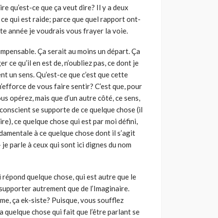
ire qu’est-ce que ça veut dire? Il y a deux
ce qui est raide; parce que quel rapport ont-
tte année je voudrais vous frayer la voie.
t impensable. Ça serait au moins un départ. Ça
er ce qu’il en est de, n’oubliez pas, ce dont je
lent un sens. Qu’est-ce que c’est que cette
m’efforce de vous faire sentir? C’est que, pour
vous opérez, mais que d’un autre côté, ce sens,
inconscient se supporte de ce quelque chose (il
duire), ce quelque chose qui est par moi défini,
damentale à ce quelque chose dont il s’agit
je parle à ceux qui sont ici dignes du nom
oi répond quelque chose, qui est autre que le
e supporter autrement que de l’Imaginaire.
ême, ça ek-siste? Puisque, vous soufflez
a quelque chose qui fait que l’être parlant se