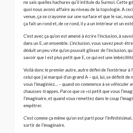
ne sais quelles hachures qu’il intitule du Surmoi. Cette g
quoi nous avons affaire au niveau de la topologie. A cec
venue, ça se crayonne sur une surface et que le sac, nou
ça fait un rond et, de ce rond, il y a un intérieur et un ext
C’est avec ça qu’on est amené à écrire l’inclusion, à savo
dans un E, un ensemble. L’inclusion, vous savez peut-être 
déduit un peu vite qu’on pouvait glisser de l’inclusion, qui
savoir que I est plus petit que E, ce qui est une imbécilli
Voilà donc le premier autre, autre défini de l’extérieur à l
celui que j’ai marqué d’un grand A – qui, lui, se définit de
vous l’imaginiez… – quand on commence à se véhiculer av
chausses-trappes. Parce que ce «si petit que vous l’imag
l’imaginaire, et quand vous remettez dans le coup l’imag
empêtrer.
C’est comme ça même qu’on est parti pour l’infinitésimal, 
sortir de l’imaginaire.