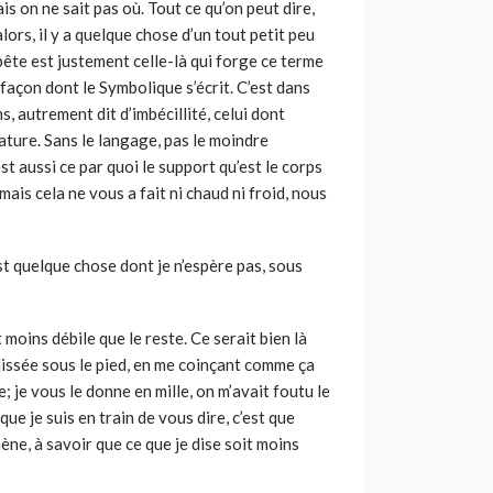
is on ne sait pas où. Tout ce qu’on peut dire,
ors, il y a quelque chose d’un tout petit peu
bête est justement celle-là qui forge ce terme
a façon dont le Symbolique s’écrit. C’est dans
s, autrement dit d’imbécillité, celui dont
ature. Sans le langage, pas le moindre
st aussi ce par quoi le support qu’est le corps
mais cela ne vous a fait ni chaud ni froid, nous
st quelque chose dont je n’espère pas, sous
moins débile que le reste. Ce serait bien là
lissée sous le pied, en me coinçant comme ça
; je vous le donne en mille, on m’avait foutu le
ue je suis en train de vous dire, c’est que
ène, à savoir que ce que je dise soit moins