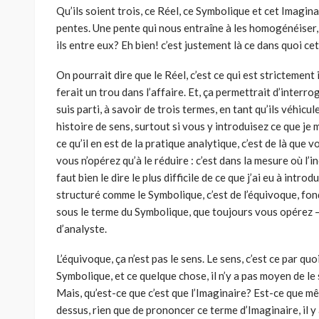
Qu’ils soient trois, ce Réel, ce Symbolique et cet Imagina
pentes. Une pente qui nous entraîne à les homogénéiser, 
ils entre eux? Eh bien! c’est justement là ce dans quoi ce
On pourrait dire que le Réel, c’est ce qui est strictemen
ferait un trou dans l’affaire. Et, ça permettrait d’interrog
suis parti, à savoir de trois termes, en tant qu’ils véhicu
histoire de sens, surtout si vous y introduisez ce que je 
ce qu’il en est de la pratique analytique, c’est de là que 
vous n’opérez qu’à le réduire : c’est dans la mesure où l’
faut bien le dire le plus difficile de ce que j’ai eu à intro
structuré comme le Symbolique, c’est de l’équivoque, fon
sous le terme du Symbolique, que toujours vous opérez – 
d’analyste.
L’équivoque, ça n’est pas le sens. Le sens, c’est ce par qu
Symbolique, et ce quelque chose, il n’y a pas moyen de l
Mais, qu’est-ce que c’est que l’Imaginaire? Est-ce que m
dessus, rien que de prononcer ce terme d’Imaginaire, il y 