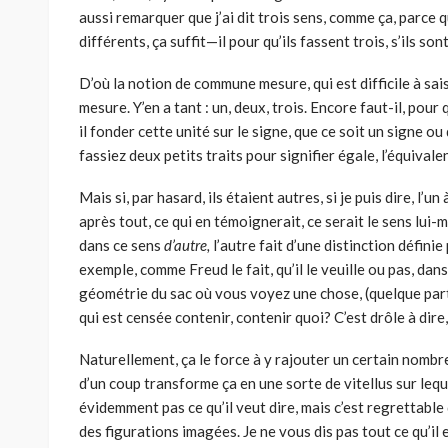
aussi remarquer que j’ai dit trois sens, comme ça, parce qu
différents, ça suffit—il pour qu’ils fassent trois, s’ils son
D’où la notion de commune mesure, qui est difficile à sais
mesure. Y’en a tant : un, deux, trois. Encore faut-il, pour 
il fonder cette unité sur le signe, que ce soit un signe ou
fassiez deux petits traits pour signifier égale, l’équivale
Mais si, par hasard, ils étaient autres, si je puis dire, l’u
après tout, ce qui en témoignerait, ce serait le sens lu
dans ce sens
d’autre,
l’autre fait d’une distinction défini
exemple, comme Freud le fait, qu’il le veuille ou pas, da
géométrie du sac où vous voyez une chose, (quelque par
qui est censée contenir, contenir quoi? C’est drôle à dire, c
Naturellement, ça le force à y rajouter un certain nombre
d’un coup transforme ça en une sorte de vitellus sur lequ
évidemment pas ce qu’il veut dire, mais c’est regrettabl
des figurations imagées. Je ne vous dis pas tout ce qu’il