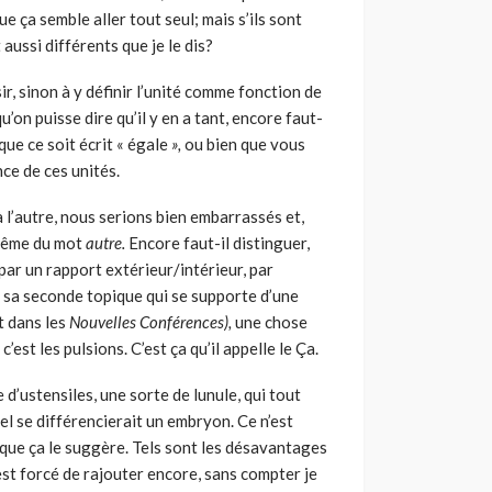
e ça semble aller tout seul; mais s’ils sont
t aussi différents que je le dis?
ir, sinon à y définir l’unité comme fonction de
qu’on puisse dire qu’il y en a tant, encore faut-
 que ce soit écrit « égale
»,
ou bien que vous
nce de ces unités.
n à l’autre, nous serions bien embarrassés et,
i-même du mot
autre.
Encore faut-il distinguer,
e par un rapport extérieur/intérieur, par
ns sa seconde topique qui se supporte d’une
t dans les
Nouvelles Conférences),
une chose
’est les pulsions. C’est ça qu’il appelle le Ça.
 d’ustensiles, une sorte de lunule, qui tout
el se différencierait un embryon. Ce n’est
e que ça le suggère. Tels sont les désavantages
 est forcé de rajouter encore, sans compter je