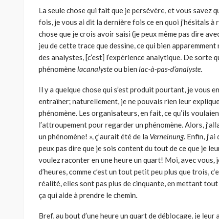
La seule chose qui fait que je persévère, et vous savez 
fois, je vous ai dit la dernière fois ce en quoi j’hésitais à
chose que je crois avoir saisi (je peux même pas dire ave
jeu de cette trace que dessine, ce qui bien apparemment
des analystes, [c’est] l’expérience analytique. De sorte q
phénomène
lacanalyste
ou bien
lac-à-pas-d’analyste.
Il y a quelque chose qui s’est produit pourtant, je vous e
entraîner; naturellement, je ne pouvais rien leur explique
phénomène. Les organisateurs, en fait, ce qu’ils voulaient
l’attroupement pour regarder un phénomène. Alors, j’allai
un phénomène! »,
ç’aurait été de la
Verneinung.
Enfin, j’a
peux pas dire que je sois content du tout de ce que je le
voulez raconter en une heure un quart! Moi, avec vous, je
d’heures, comme c’est un tout petit peu plus que trois, c’es
réalité, elles sont pas plus de cinquante, en mettant tout c
ça qui aide à prendre le chemin.
Bref, au bout d’une heure un quart de déblocage, je leur ai