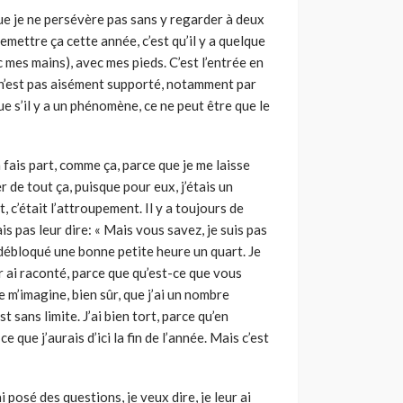
que je ne persévère pas sans y regarder à deux
 remettre ça cette année, c’est qu’il y a quelque
c mes mains), avec mes pieds. C’est l’entrée en
 n’est pas aisément supporté, notamment par
ue s’il y a un phénomène, ce ne peut être que le
n fais part, comme ça, parce que je me laisse
r de tout ça, puisque pour eux, j’étais un
, c’était l’attroupement. Il y a toujours de
s pas leur dire: « Mais vous savez, je suis pas
i débloqué une bonne petite heure un quart. Je
ur ai raconté, parce que qu’est-ce que vous
 m’imagine, bien sûr, que j’ai un nombre
t sans limite. J’ai bien tort, parce qu’en
e que j’aurais d’ici la fin de l’année. Mais c’est
 posé des questions, je veux dire, je leur ai