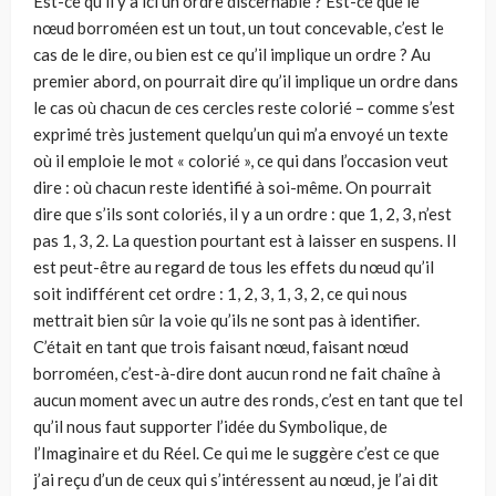
Est-ce qu’il y a ici un ordre discernable ? Est-ce que le
nœud borroméen est un tout, un tout concevable, c’est le
cas de le dire, ou bien est ce qu’il implique un ordre ? Au
premier abord, on pourrait dire qu’il implique un ordre dans
le cas où chacun de ces cercles reste colorié – comme s’est
exprimé très justement quelqu’un qui m’a envoyé un texte
où il emploie le mot « colorié », ce qui dans l’occasion veut
dire : où chacun reste identifié à soi-même. On pourrait
dire que s’ils sont coloriés, il y a un ordre : que 1, 2, 3, n’est
pas 1, 3, 2. La question pourtant est à laisser en suspens. Il
est peut-être au regard de tous les effets du nœud qu’il
soit indifférent cet ordre : 1, 2, 3, 1, 3, 2, ce qui nous
mettrait bien sûr la voie qu’ils ne sont pas à identifier.
C’était en tant que trois faisant nœud, faisant nœud
borroméen, c’est-à-dire dont aucun rond ne fait chaîne à
aucun moment avec un autre des ronds, c’est en tant que tel
qu’il nous faut supporter l’idée du Symbolique, de
l’Imaginaire et du Réel. Ce qui me le suggère c’est ce que
j’ai reçu d’un de ceux qui s’intéressent au nœud, je l’ai dit