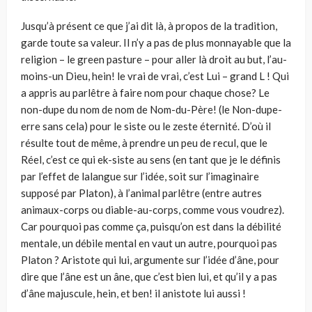
Jusqu’à présent ce que j’ai dit là, à propos de la tradition,
garde toute sa valeur. Il n’y a pas de plus monnayable que la
religion – le green pasture – pour aller là droit au but, l’au-
moins-un Dieu, hein! le vrai de vrai, c’est Lui – grand L ! Qui
a appris au parlêtre à faire nom pour chaque chose? Le
non-dupe du nom de nom de Nom-du-Père! (le Non-dupe-
erre sans cela) pour le siste ou le zeste éternité. D’où il
résulte tout de même, à prendre un peu de recul, que le
Réel, c’est ce qui ek-siste au sens (en tant que je le définis
par l’effet de lalangue sur l’idée, soit sur l’imaginaire
supposé par Platon), à l’animal parlêtre (entre autres
animaux-corps ou diable-au-corps, comme vous voudrez).
Car pourquoi pas comme ça, puisqu’on est dans la débilité
mentale, un débile mental en vaut un autre, pourquoi pas
Platon ? Aristote qui lui, argumente sur l’idée d’âne, pour
dire que l’âne est un âne, que c’est bien lui, et qu’il y a pas
d’âne majuscule, hein, et ben! il anistote lui aussi !