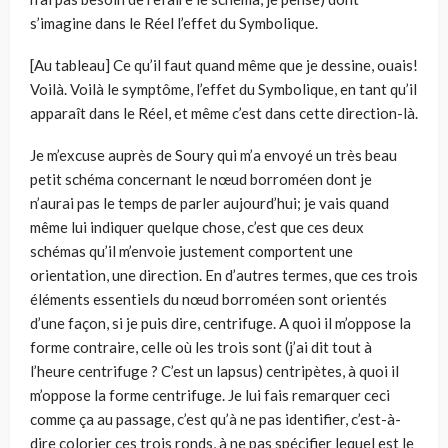
s’imagine dans le Réel l’effet du Symbolique.
[Au tableau] Ce qu’il faut quand même que je dessine, ouais!
Voilà. Voilà le symptôme, l’effet du Symbolique, en tant qu’il
apparaît dans le Réel, et même c’est dans cette direction-là.
Je m’excuse auprès de Soury qui m’a envoyé un très beau
petit schéma concernant le nœud borroméen dont je
n’aurai pas le temps de parler aujourd’hui; je vais quand
même lui indiquer quelque chose, c’est que ces deux
schémas qu’il m’envoie justement comportent une
orientation, une direction. En d’autres termes, que ces trois
éléments essentiels du nœud borroméen sont orientés
d’une façon, si je puis dire, centrifuge. A quoi il m’oppose la
forme contraire, celle où les trois sont (j’ai dit tout à
l’heure centrifuge ? C’est un lapsus) centripètes, à quoi il
m’oppose la forme centrifuge. Je lui fais remarquer ceci
comme ça au passage, c’est qu’à ne pas identifier, c’est-à-
dire colorier ces trois ronds, à ne pas spécifier lequel est le