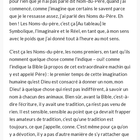
pour rien que je n’ai pas parlé dit Nom-du-Père, quand j’ai
commencé, comme j’imagine que certains le savent parce
que je le ressasse assez, j’ai parlé des Noms du-Père. Eh
ben ! Les Noms-du-père, c’est ça [Au tableau] le
Symbolique, l’Imaginaire et le Réel, en tant que, à mon sens
avec le poids que j’ai donné tout à l’heure au mot sens.
C’est ça les Noms-du-père, les noms premiers, en tant qu’ils
nomment quelque chose comme l’indique – oui! comme
l’indique la Bible (à propos de cet extraordinaire machin qui
y est appelé Père) : le premier temps de cette imagination
humaine qu’est Dieu est consacré à donner un nom, mon
Dieu! à quelque chose qui n’est pas indifférent, à savoir un
nom à chacun des animaux. Bien sûr, avant la Bible, c’est-à-
dire l’écriture, il y avait une tradition, ça n’est pas venu de
rien. Il est sensible, sensible au point que ça devrait frapper
les amateurs de tradition, c’est qu’une tradition est
toujours, ce que j’appelle, conne. C’est même pour ça qu’on
y a dévotion, il y a pas d’autre manière de s’y rattacher que