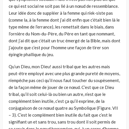
ce qui est social ne soit pas lié à un nœud de ressemblance.
Leur idée donc de suppléer à la femme qui n’ek-siste pas
(comme la, à la femme dont j’ai dit enfin que c’était bien là le
type même de l’errance), les remettait dans le biais, dans
l’ornière du Nom-du-Père, du Père en tant que nommant,
dont j’ai dit que c’était un truc émergé de la Bible, mais dont
j’ajoute que c’est pour l’homme une façon de tirer son
épingle phallique du jeu.
Qu’un Dieu, mon Dieu! aussi tribal que les autres mais
peut-être employé avec une plus grande pureté de moyens,
n’empêche pas ceci qu’il nous faut toucher du soupèsement,
de la façon même de jouer de ce nœud. C’est que ce Dieu
tribal, qu’il soit celui-là ou bien un autre, n’est que le
complément bien inutile, c’est ça qu’il exprime, de la
conjugaison de ce nœud quatre au Symbolique (Figure. VII
– 3). C’est le complément bien inutile du fait que c’est le
signifiant un et sans trou, sans trou dont il soit permis de
se servir dans le nœud borroméen, qui, à un corps d’homme