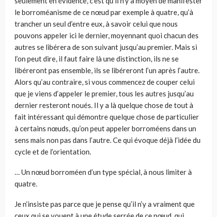
seulement en évidence, c’est qu’il n’y a moyen de manifester
le borroméanisme de ce nœud par exemple à quatre, qu’à
trancher un seul d’entre eux, à savoir celui que nous
pouvons appeler ici le dernier, moyennant quoi chacun des
autres se libérera de son suivant jusqu’au premier. Mais si
l’on peut dire, il faut faire là une distinction, ils ne se
libéreront pas ensemble, ils se libéreront l’un après l’autre.
Alors qu’au contraire, si vous commencez de couper celui
que je viens d’appeler le premier, tous les autres jusqu’au
dernier resteront noués. Il y a là quelque chose de tout à
fait intéressant qui démontre quelque chose de particulier
à certains nœuds, qu’on peut appeler borroméens dans un
sens mais non pas dans l’autre. Ce qui évoque déjà l’idée du
cycle et de l’orientation.
… Un nœud borroméen d’un type spécial, à nous limiter à
quatre.
Je n’insiste pas parce que je pense qu’il n’y a vraiment que
ceux qui se vouent à une étude serrée de ce nœud, qui