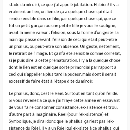
stade du miroir), ce que j’ai appelé jubilation. Eh bien! il y a
vraiment un lien, un lien de ça a quelque chose qui était
rendu sensible dans ce film, par quelque chose qui, que ce
fût un petit garçon ou une petite fille je vous le souligne,
avait la même valeur : l’élision, sous la forme d’un geste, la
main qui passe devant, l’élision de ceci qui était peut-être
un phallus, ou peut-être son absence. Un geste, nettement,
le retirait de l’image. Et ça m’a été sensible comme corrélat,
si je puis dire, à cette prématuration. Il y a là quelque chose
dont le lien est en quelque sorte primordial par rapport à
ceci qui s’appellera plus tard la pudeur, mais dont il serait
excessif de faire état à l’étape dite du miroir.
Le phallus, donc, c’est le Réel. Surtout en tant qu’on l’élide.
Si vous revenez à ce que j’ai frayé cette année en essayant
de vous faire consonner consistance, ek-sistence et trou,
d’autre part à Imaginaire, Réel (pour l’ek-sistence) et
Symbolique, je dirai donc que le phallus, ça n’est pas l’ek-
sistence du Réel. Il y a un Réel qui ek-siste à ce phallus, qui