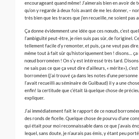
encourageant quand même! J’aimerais bien en avoir de tem
qu’on y regarde à deux fois avant de me les donner, – non 
très bien que les traces que j’en recueille, ne soient pas 
Ça donne évidemment une idée que ces nœuds, c’est quelqu
l’ambiguïté peut-être, je n’en suis pas sûr, de l’originel. C
tellement facile d’y remonter, et puis, ça ne veut pas dire, 
même tout à fait sûr qu’historiquement ben ! disons… ça n
nœud borroméen ! On s’y est intéressé très tard. Disons qu
ne sais pas ce que ça veut dire d’ailleurs, « mérite»), c’es
borroméen (j’ai trouvé ça dans les notes d’une personne
l’avait recueilli au séminaire de Guilbaud) il y a une chos
enfin! la certitude que c’était là quelque chose de précie
expliquer.
J’ai immédiatement fait le rapport de ce nœud borroméen
des ronds de ficelle. Quelque chose de pourvu d’une cons
qui était pour moi reconnaissable dans ce que j’avais é
lequel, sans doute, je n’aurais pas émis, y étant peu porté