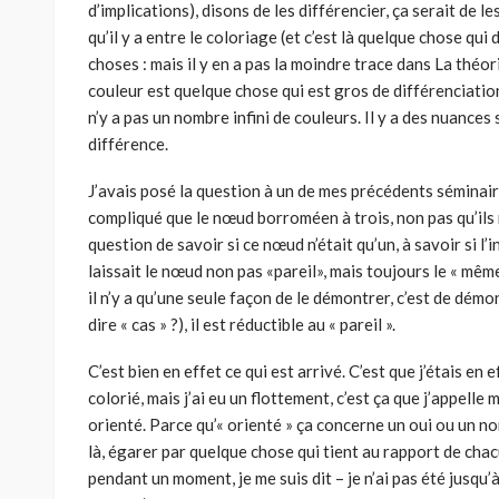
d’implications), disons de les différencier, ça serait de l
qu’il y a entre le coloriage (et c’est là quelque chose qui
choses : mais il y en a pas la moindre trace dans La théor
couleur est quelque chose qui est gros de différenciation.
n’y a pas un nombre infini de couleurs. Il y a des nuances 
différence.
J’avais posé la question à un de mes précédents séminaires
compliqué que le nœud borroméen à trois, non pas qu’ils n
question de savoir si ce nœud n’était qu’un, à savoir si l
laissait le nœud non pas «pareil», mais toujours le « mêm
il n’y a qu’une seule façon de le démontrer, c’est de démo
dire « cas » ?), il est réductible au « pareil ».
C’est bien en effet ce qui est arrivé. C’est que j’étais en 
colorié, mais j’ai eu un flottement, c’est ça que j’appel
orienté. Parce qu’« orienté » ça concerne un oui ou un no
là, égarer par quelque chose qui tient au rapport de chac
pendant un moment, je me suis dit – je n’ai pas été jusqu’à