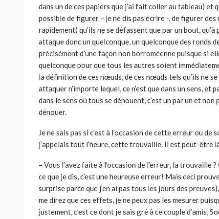
dans un de ces papiers que j’ai fait coller au tableau) et 
possible de figurer – je ne dis pas écrire -, de figurer d
rapidement) qu’ils ne se défassent que par un bout, qu’à par
attaque donc un quelconque, un quelconque des ronds de f
précisément d’une façon non borroméenne puisque si elle
quelconque pour que tous les autres soient immédiateme
la définition de ces nœuds, de ces nœuds tels qu’ils ne se
attaquer n’importe lequel, ce n’est que dans un sens, et 
dans le sens où tous se dénouent, c’est un par un et non
dénouer.
Je ne sais pas si c’est à l’occasion de cette erreur ou de
j’appelais tout l’heure, cette trouvaille. Il est peut-être là, 
– Vous l’avez faite à l’occasion de l’erreur, la trouvaille ?
ce que je dis, c’est une heureuse erreur! Mais ceci prouve 
surprise parce que j’en ai pas tous les jours des preuves)
me direz que ces effets, je ne peux pas les mesurer puisq
justement, c’est ce dont je sais gré à ce couple d’amis, S