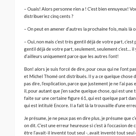
– Ouais! Alors personne n’en a ! C’est bien ennuyeux! Vo
distribueriez cinq cents ?
– On peut en amener d’autres la prochaine fois, mais là 
– Oui, non mais c’est très gentil déjà de votre part, c’est
gentil déjà de votre part, seulement, seulement c’est… il
d’ailleurs uniquement parce que les autres l’ont!
Bon! alors je suis forcé de dire, pour ceux qui ne l’ont pa
et Michel Thomé ont distribués. Il y a ce quelque chose d
pas dire, l’explication, parce que justement je ne l’ai pa
il, pour autant que j’en sache quelque chose, qui est une
faite sur une certaine figure 61, qui est quelque part dan
qui est intitulé Encore. Il a fait là la trouvaille d’une err
Je présume, je ne peux pas en dire plus, je présume que c
on dit. C’est une erreur heureuse si c’est à l’occasion d
être l’avait-il inventé tout seul -, avait inventé tout seul c