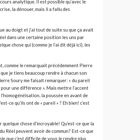
cours analytique. Il est possible qu’avec le
rise, la dénouer, mais il a fallu des
u doigt et j’ai tout de suite su que ça avait
Réel dans une certaine position les uns par
que chose qui (comme je l’ai dit déjà ici), les
nt, comme le remarquait précédemment Pierre
 que je tiens beaucoup rendre à chacun son
ierre Soury me faisait remarquer: « du pareil
ace pour une différence ». Mais mettre l’accent
ste l’homogénéisation, la poussée en avant de
’est-ce qu’ils ont de « pareil » ? Eh bien! c’est
r quelque chose d’incroyable! Qu’est-ce que la
le du Réel peuvent avoir de commun? Est-ce que
le que c’est difficile de vous le rendre plus