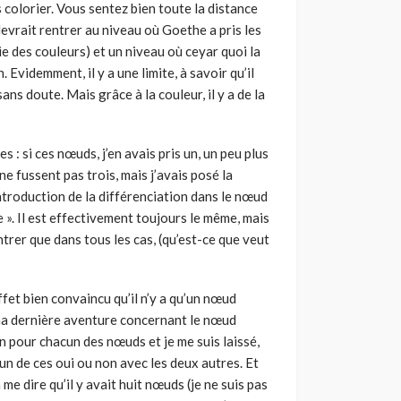
es colorier. Vous sentez bien toute la distance
 devrait rentrer au niveau où Goethe a pris les
ie des couleurs) et un niveau où ceyar quoi la
 Evidemment, il y a une limite, à savoir qu’il
sans doute. Mais grâce à la couleur, il y a de la
 : si ces nœuds, j’en avais pris un, un peu plus
e fussent pas trois, mais j’avais posé la
’introduction de la différenciation dans le nœud
e ». Il est effectivement toujours le même, mais
ntrer que dans tous les cas, (qu’est-ce que veut
effet bien convaincu qu’il n’y a qu’un nœud
le ma dernière aventure concernant le nœud
n pour chacun des nœuds et je me suis laissé,
un de ces oui ou non avec les deux autres. Et
 me dire qu’il y avait huit nœuds (je ne suis pas