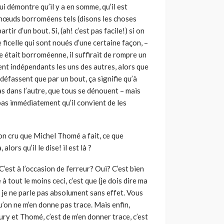
qui démontre qu’il y a en somme, qu’il est
es nœuds borroméens tels (disons les choses
tir d’un bout. Si, (ah! c’est pas facile!) si on
icelle qui sont noués d’une certaine façon, –
 était borroméenne, il suffirait de rompre un
nt indépendants les uns des autres, alors que
 défassent que par un bout, ça signifie qu’à
pas dans l’autre, que tous se dénouent – mais
 pas immédiatement qu’il convient de les
 son cru que Michel Thomé a fait, ce que
alors qu’il le dise! il est là ?
 C’est à l’occasion de l’erreur? Oui? C’est bien
à tout le moins ceci, c’est que (je dois dire ma
, je ne parle pas absolument sans effet. Vous
u’on ne m’en donne pas trace. Mais enfin,
oury et Thomé, c’est de m’en donner trace, c’est