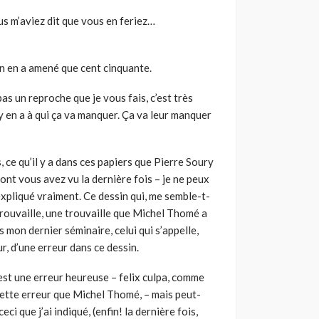
us m’aviez dit que vous en feriez…
on en a amené que cent cinquante.
 pas un reproche que je vous fais, c’est très
 y en a à qui ça va manquer. Ça va leur manquer
s, ce qu’il y a dans ces papiers que Pierre Soury
ont vous avez vu la dernière fois – je ne peux
s expliqué vraiment. Ce dessin qui, me semble-t-
 trouvaille, une trouvaille que Michel Thomé a
s mon dernier séminaire, celui qui s’appelle,
eur, d’une erreur dans ce dessin.
’est une erreur heureuse – felix culpa, comme
e cette erreur que Michel Thomé, – mais peut-
eci que j’ai indiqué, (enfin! la dernière fois,