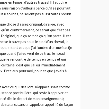
ps en temps, d’autres traces! Il faut dire
sans raison d’ailleurs parce qu’il se pourrait
aussi solides, ne soient pas aussi faites nœuds.
e chose d’assez original, dirai-je, avec
e qu’ils confirmeraient, ce serait que c’est pas
l’originel, que ça soit de ça qu’on parte. Il est
e se trouve pas sous le pied d’un cheval, le
e, si tant est que j’ai l’ombre d’un mérite, (je
t que quand j’ai eu vent de ce truc, le nœud
 que je rencontre de temps en temps et qui
e certaine, c’est que j’ai eu immédiatement
ux. Précieux pour moi, pour ce que j’avais à
 avec ce qui, dès lors, m’apparaissait comme
istance particulière, qui reste à appuyer et
noncé dès le départ de mon enseignement;
 de nature, sans un appel, un appel lié de façon