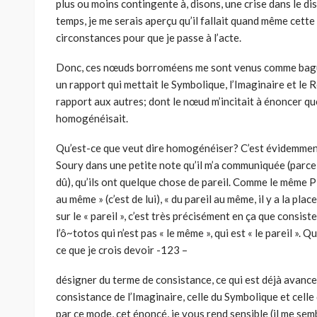
plus ou moins contingente à, disons, une crise dans le dis
temps, je me serais aperçu qu’il fallait quand même cette c
circonstances pour que je passe à l’acte.
Donc, ces nœuds borroméens me sont venus comme bague a
un rapport qui mettait le Symbolique, l’Imaginaire et le 
rapport aux autres; dont le nœud m’incitait à énoncer quel
homogénéisait.
Qu’est-ce que veut dire homogénéiser? C’est évidemme
Soury dans une petite note qu’il m’a communiquée (parce
dû), qu’ils ont quelque chose de pareil. Comme le même P
au même » (c’est de lui), « du pareil au même, il y a la pl
sur le « pareil », c’est très précisément en ça que consi
l’ô~totos qui n’est pas « le même », qui est « le pareil ». Qu
ce que je crois devoir -123 –
désigner du terme de consistance, ce qui est déjà avance
consistance de l’Imaginaire, celle du Symbolique et cel
par ce mode, cet énoncé, je vous rend sensible (il me semb