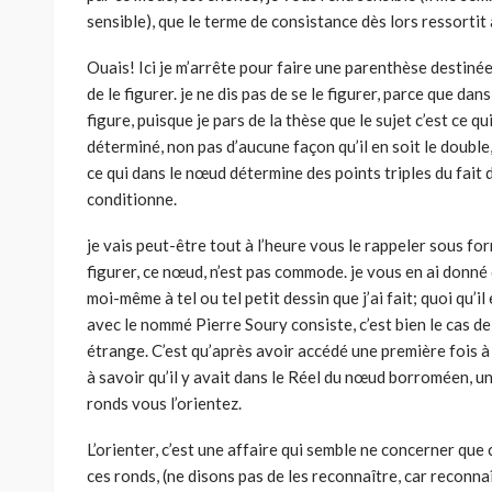
sensible), que le terme de consistance dès lors ressortit 
Ouais! Ici je m’arrête pour faire une parenthèse destinée
de le figurer. je ne dis pas de se le figurer, parce que dans l
figure, puisque je pars de la thèse que le sujet c’est ce q
déterminé, non pas d’aucune façon qu’il en soit le doubl
ce qui dans le nœud détermine des points triples du fait 
conditionne.
je vais peut-être tout à l’heure vous le rappeler sous for
figurer, ce nœud, n’est pas commode. je vous en ai donné
moi-même à tel ou tel petit dessin que j’ai fait; quoi qu’i
avec le nommé Pierre Soury consiste, c’est bien le cas de 
étrange. C’est qu’après avoir accédé une première fois à c
à savoir qu’il y avait dans le Réel du nœud borroméen, u
ronds vous l’orientez.
L’orienter, c’est une affaire qui semble ne concerner que 
ces ronds, (ne disons pas de les reconnaître, car reconna