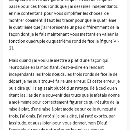
passe pour ces trois ronds que j’ai dessines indépendants,
en nie contentant, pour vous simplifier les choses, de
montrer comment il faut les tracer pour que le quatrième,
le quatrième que j’ai représenté un peu différemment de la
façon dont je le fais maintenant vous mettant en valeur la
fonction quadruple du quatrième rond de ficelle [figure VI-
3].
Mais quand j’ai voulu le mettre à plat d’une façon qui
reproduise en la modifiant, c’est-à-dire en rendant
indépendants les trois nœuds, les trois ronds de ficelle de
départ je me suis trouvé faire une erreur. Et cette erreur je
puis dire qu’il s’agissait plutôt d’un ratage, lié à ceci qu’en
étant las, las de nie souvenir des trucs que je m’étais donne
a moi-même pour correctement figurer ce qui résulte de la
mise à plat, d’une mise à plat modelée sur celle du nœud à
trois, j’ai omis, j’ai raté si je puis dire, j’ai raté exprès, par
lassitude, et aussi bien pour vous donner, mon Dieu!
l’exemple du peu de naturel avec lequel ces choses