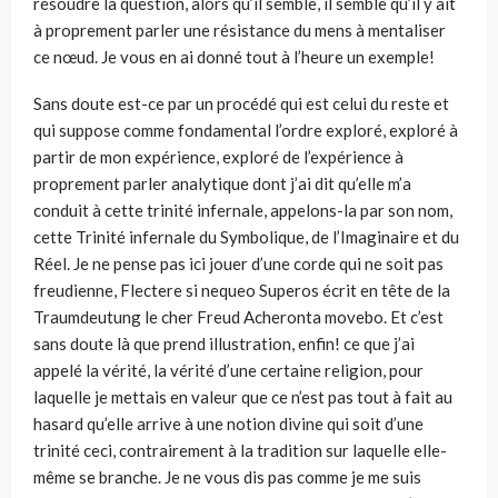
résoudre la question, alors qu’il semble, il semble qu’il y ait
à proprement parler une résistance du mens à mentaliser
ce nœud. Je vous en ai donné tout à l’heure un exemple!
Sans doute est-ce par un procédé qui est celui du reste et
qui suppose comme fondamental l’ordre exploré, exploré à
partir de mon expérience, exploré de l’expérience à
proprement parler analytique dont j’ai dit qu’elle m’a
conduit à cette trinité infernale, appelons-la par son nom,
cette Trinité infernale du Symbolique, de l’Imaginaire et du
Réel. Je ne pense pas ici jouer d’une corde qui ne soit pas
freudienne, Flectere si nequeo Superos écrit en tête de la
Traumdeutung le cher Freud Acheronta movebo. Et c’est
sans doute là que prend illustration, enfin! ce que j’ai
appelé la vérité, la vérité d’une certaine religion, pour
laquelle je mettais en valeur que ce n’est pas tout à fait au
hasard qu’elle arrive à une notion divine qui soit d’une
trinité ceci, contrairement à la tradition sur laquelle elle-
même se branche. Je ne vous dis pas comme je me suis