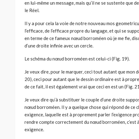
en lui-même un message, mais qu’il ne se sustente que de 
le Réel.
Il y a pour cela la voie de notre nouveau mos geometricus
l’efficace, de l’efficace propre du langage, et qui se sup
en terme de ce fameux nœud borroméen où je me fie, dison
d’une droite infinie avec un cercle.
Le schéma du nœud borroméen est celui-ci (Fig. 19).
Je veux dire, pour le marquer, ceci tout autant que mon des
20), ceci pour autant que le dessin ordinaire est à prop
de ce fait, il est également vrai que ceci en est un (Fig. 21
Je veux dire qu’à substituer le couple d’une droite suppo
nœud borroméen. Il y a quelque chose qui répond de ce chiff
exigence, laquelle est à proprement parler l’exigence pro
rendre compte correctement du nœud borroméen, c’est à p
exigence.