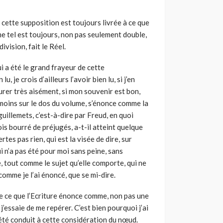
cette supposition est toujours livrée à ce que
me tel est toujours, non pas seulement double,
ivision, fait le Réel.
ui a été le grand frayeur de cette
, je crois d’ailleurs l’avoir bien lu, si j’en
rer très aisément, si mon souvenir est bon,
u moins sur le dos du volume, s’énonce comme la
uillemets, c’est-à-dire par Freud, en quoi
ois bourré de préjugés, a-t-il atteint quelque
rtes pas rien, qui est la visée de dire, sur
ui n’a pas été pour moi sans peine, sans
ire, tout comme le sujet qu’elle comporte, qui ne
 comme je l’ai énoncé, que se mi-dire.
me ce que l’Ecriture énonce comme, non pas une
, j’essaie de me repérer. C’est bien pourquoi j’ai
 été conduit à cette considération du nœud.