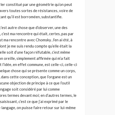
rler constitué par une géométrie qu’on peut
travers toutes sortes de résistances, voire de
tant qu’il est borroméen, substantifie.
 c’est autre chose que d’observer, une des
 c’est ma rencontre qui était, certes, pas par
’est ma rencontre avec Chomsky. J’en ai été, à
, dont je me suis rendu compte qu’elle était la
elle soit d’une façon réfutable, c’est même
mon oreille, simplement affirmée qui m’a fait
t l’idée, en effet commune, est celle-ci, celle-ci
quelque chose qui se présente comme un corps,
 dans cette conception, que l’organe est un
aucune objection de principe à ce que l’outil
angage soit considéré par lui comme
opres termes devant moi; en d’autres termes, le
aisissant, c’est ce que j’ai exprimé par le
ce langage, on puisse faire retour sur lui-même