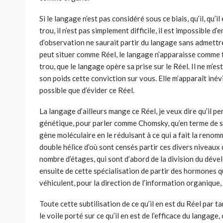
Si le langage n’est pas considéré sous ce biais, qu’il, qu’il
trou, il n’est pas simplement difficile, il est impossible
d’observation ne saurait partir du langage sans admettre
peut situer comme Réel, le langage n’apparaisse comme fa
trou, que le langage opère sa prise sur le Réel. Il ne m’es
son poids cette conviction sur vous. Elle m’apparaît inévit
possible que d’évider ce Réel.
La langage d’ailleurs mange ce Réel, je veux dire qu’il p
génétique, pour parler comme Chomsky, qu’en terme de s
gène moléculaire en le réduisant à ce qui a fait la renom
double hélice d’où sont censés partir ces divers niveaux 
nombre d’étages, qui sont d’abord de la division du dével
ensuite de cette spécialisation de partir des hormones q
véhiculent, pour la direction de l’information organique
Toute cette subtilisation de ce qu’il en est du Réel par 
le voile porté sur ce qu’il en est de l’efficace du langage,