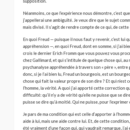
supposition.
Néanmoins, ce que l’expérience nous démontre, c’est que 
j’appellerai une ambiguïté. Je veux dire que le sujet com
mais divisé. Il s’agit de rendre compte de ce qui, de cette d
En quoi Freud — puisque il nous faut y revenir, c’est lui q
appréhension —, en quoi Freud, dont en somme, si j’ai bien lu
crois le dernier Erich Fromm que vous pouvez vous procu
chez Gallimard, et qui s’intitule de quelque chose qui, a
psychanalyse appréhendée à travers son « père », entre g
donc, si je l’ai bien lu, Freud un bourgeois, est un bourge
chose qui fait la valeur propre de son dire ? Et qui n’est ce
l’homme, la vérité. A quoi j’ai apporté cette correction q
difficulté: qu’il n’y a de vérité qu’elle ne puisse que se d
puisse se dire qu’à moitié. Qui ne puisse, pour l’exprimer
Je pars de ma condition qui est celle d’apporter à l’hom
aide à lui, mais une aide contre lui. Et, de cette condition
été vraiment d’une façon qui, qui vaudrait remarque, j’ai