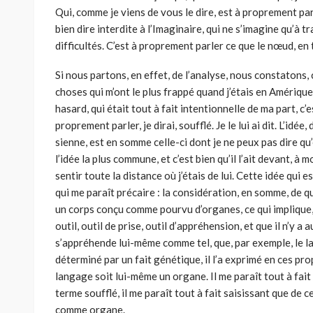
Qui, comme je viens de vous le dire, est à proprement pa
bien dire interdite à l’Imaginaire, qui ne s’imagine qu’à 
difficultés. C’est à proprement parler ce que le nœud, en 
Si nous partons, en effet, de l’analyse, nous constatons,
choses qui m’ont le plus frappé quand j’étais en Amérique,
hasard, qui était tout à fait intentionnelle de ma part, c
proprement parler, je dirai, soufflé. Je le lui ai dit. L’idée
sienne, est en somme celle-ci dont je ne peux pas dire qu’
l’idée la plus commune, et c’est bien qu’il l’ait devant, à 
sentir toute la distance où j’étais de lui. Cette idée qui es
qui me paraît précaire : la considération, en somme, de 
un corps conçu comme pourvu d’organes, ce qui implique,
outil, outil de prise, outil d’appréhension, et que il n’y a 
s’appréhende lui-même comme tel, que, par exemple, le l
déterminé par un fait génétique, il l’a exprimé en ces pr
langage soit lui-même un organe. Il me paraît tout à fait s
terme soufflé, il me paraît tout à fait saisissant que de 
comme organe.