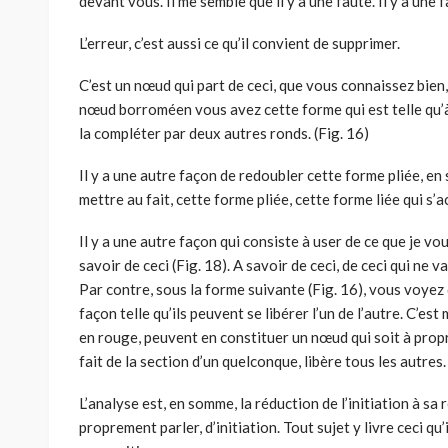
devant vous. Il me semble que il y a une faute. Il y a une fa
L’erreur, c’est aussi ce qu’il convient de supprimer.
C’est un nœud qui part de ceci, que vous connaissez bien, 
nœud borroméen vous avez cette forme qui est telle qu’à
la compléter par deux autres ronds. (Fig. 16)
Il y a une autre façon de redoubler cette forme pliée, e
mettre au fait, cette forme pliée, cette forme liée qui s’a
Il y a une autre façon qui consiste à user de ce que je vou
savoir de ceci (Fig. 18). A savoir de ceci, de ceci qui ne 
Par contre, sous la forme suivante (Fig. 16), vous voyez
façon telle qu’ils peuvent se libérer l’un de l’autre. C’es
en rouge, peuvent en constituer un nœud qui soit à prop
fait de la section d’un quelconque, libère tous les autres.
L’analyse est, en somme, la réduction de l’initiation à sa réa
proprement parler, d’initiation. Tout sujet y livre ceci qu’