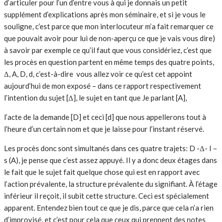
d’articuler pour l’un d’entre vous à qui je donnais un petit
supplément d’explications après mon séminaire, et si je vous le
souligne, c’est parce que mon interlocuteur m’a fait remarquer ce
que pouvait avoir pour lui de non-aperçu ce que je vais vous dire)
à savoir par exemple ce qu’il faut que vous considériez, c’est que
les procès en question partent en même temps des quatre points,
Δ, A, D, d, c’est-à-dire vous allez voir ce qu’est cet appoint
aujourd’hui de mon exposé – dans ce rapport respectivement
l’intention du sujet [Δ], le sujet en tant que Je parlant [A],
l’acte de la demande [D] et ceci [d] que nous appellerons tout à
l’heure d’un certain nom et que je laisse pour l’instant réservé.
Les procès donc sont simultanés dans ces quatre trajets: D -Δ- I –
s (A), je pense que c’est assez appuyé. Il y a donc deux étages dans
le fait que le sujet fait quelque chose qui est en rapport avec
l’action prévalente, la structure prévalente du signifiant. À l’étage
inférieur il reçoit, il subit cette structure. Ceci est spécialement
apparent. Entendez bien tout ce que je dis, parce que cela n’a rien
d’improvisé, et c’est pour cela que ceux qui prennent des notes