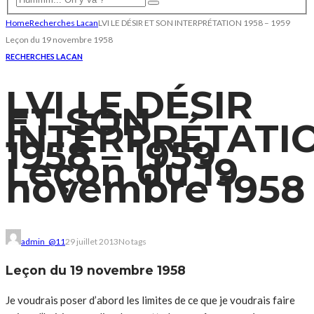
Home
Recherches Lacan
LVI LE DÉSIR ET SON INTERPRÉTATION 1958 – 1959
Leçon du 19 novembre 1958
RECHERCHES LACAN
LVI LE DÉSIR
ET SON
INTERPRÉTATI
1958 – 1959
Leçon du 19
novembre 1958
admin_@11
29 juillet 2013
No tags
Leçon du 19 novembre 1958
Je voudrais poser d’abord les limites de ce que je voudrais faire