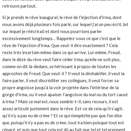
retrouve partout.
Si je prends le rêve inaugural, le rêve de l’injection d’Irma, dont
nous avons déjà plusieurs fois parlé, sur lequel j’ai un peu écrit, (et
sur lequel je réécrirai) et dont nous pourrions parler
excessivement longtemps… Rappelez-vous ce que c’est que le
rêve de l’injection d’Irma. Que veut-il dire exactement ? Cela
reste très incertain même dans ce qui arrive. Lui-même, Freud,
dans le désir du rêve veut faire céder Irma, qu’elle ne soit plus,
comme on dit là-dedans, se hérissant à propos de toutes les
approches de Freud. Que veut-il ? Il veut la déshabiller, il veut la
faire parler, il veut discréditer ses collègues, il veut forcer sa
propre angoisse jusqu’à la voir projetée dans l’intérieur de la
gorge d’Irma, ou il veut apaiser l’angoisse du mal ou du tort causé
à Irma ? Mais ce mal est, nous semble-t-il, sans recours, il est
assez articulé justement dans le rêve. Est-ce de cela qu’il s’agit,
qu’il n’y a pas eu de crime ? Et ce qui n’empêche pas que l’on dise
que, puisqu’il n’y a pas eu de crime, tout ira bien puisque tout est
réparé, et puis que tout cela est dû au fait que tel et tel prennent