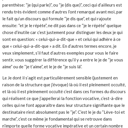
parenthèse: “je (qui parle)”, ou “je (dis que)”, ceci qui d’ailleurs est
rendu très évident comme d’autres l’ont remarqué avant moi, par
le fait qu’un discours qui formule “je dis que”, et qui rajoute
ensuite: “et je le répète”, ne dit pas dans ce “je le répète” quelque
chose d’inutile car c’est justement pour distinguer les deux je qui
sont en question: « celui-qui-a-dit-que » et celui qui adhère à ce
que « celui-qui-a-dit-que » a dit. En d’autres termes encore, je
veux simplement, s’il faut d’autres exemples pour vous le faire
sentir, vous suggérer la différence qu’il y a entre le je de “je vous
aime” ou de “je t’aime”, et le je de “je suis là”.
Le Je dont il s’agit est particulièrement sensible (justement en
raison de la structure que j’évoque) là où il est pleinement occulté,
et là où il est pleinement occulté c’est dans ces formes du discours
qui réalisent ce que j’appellerai la fonction vocative, c’est-à-dire
celles qui ne font apparaître dans leur structure signifiante que le
destinataire n’est absolument pas le “je”. C’est le je du “Lève-toi et
marche”, c’est ce même je fondamental qui se retrouve dans
n’importe quelle forme vocative impérative et un certain nombre