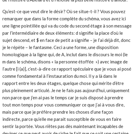
Qu’est-ce que veut dire le désir? Où se situe-t-il ? Vous pouvez
remarquer que dans la forme complète du schéma, vous avez ici
une ligne pointillée qui va du code du second étage à son message
par l’intermédiaire de deux éléments: d signifie la place d’où le
sujet descend, et $ en face de petit a signifie – je l’ai déjà dit, donc
je le répète – le fantasme. Ceci a une forme, une disposition
homologique à la ligne qui, de A, inclut dans le discours le moi (le
m dans le schéma, disons « la personne étoffée ») avec image de
l’autre [i (a)], c’est-à-dire ce rapport spéculaire que je vous ai posé
comme fondamental à l’instauration du moi. Il y a là dans le
rapport entre les deux étages, quelque chose qui mérite d’être
plus pleinement articulé. Je ne le fais pas aujourd’hui, uniquement
non parce que j’en ai pas le temps car je suis disposé à prendre
tout mon temps pour vous communiquer ce que j’ai à vous dire,
mais parce que je préfère prendre les choses d’une façon
indirecte, parce qu’elle me parait susceptible de vous en faire
sentir la portée. Vous n’êtes pas dès maintenant incapables de
deviner ce que peut avoir de riche le fait que ce soit une certaine