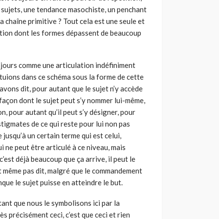
 sujets, une tendance masochiste, un penchant
a chaîne primitive ? Tout cela est une seule et
nction dont les formes dépassent de beaucoup
ujours comme une articulation indéfiniment
 situions dans ce schéma sous la forme de cette
’avons dit, pour autant que le sujet n’y accède
 façon dont le sujet peut s’y nommer lui-même,
on, pour autant qu’il peut s’y désigner, pour
 stigmates de ce qui reste pour lui non pas
jusqu’à un certain terme qui est celui,
i ne peut être articulé à ce niveau, mais
’est déjà beaucoup que ça arrive, il peut le
n’est même pas dit, malgré que le commandement
ue le sujet puisse en atteindre le but.
tant que nous le symbolisons ici par la
s précisément ceci, c’est que ceci et rien