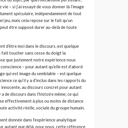
e vie – si j’ai essayé de vous donner là l’image
solument spéculaire, indépendamment de tout
el jeu, mais cela repose sur le fait qu’un
 peut être supposé durer au-delà de toute
nt d’être moi dans le discours, est quelque
s fait toucher sans cesse du doigt la
ose que justement notre expérience nous
conscience – pour autant qu’elle est d’abord
ge qui est image du semblable – est quelque
ience ce qu’il y a d’inclus dans les rapports du
de innocente, au discours concret pour autant
y a de discours dans l’histoire même; ce qui
asse effectivement à plus ou moins de distance
ute activité réelle, sociale du groupe humain.
vement donnée dans l’expérience analytique
ur autant que déjà, pour nous, cette référence