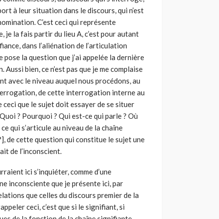
rt à leur situation dans le discours, qui n’est
 nomination. C’est ceci qui représente
 je la fais partir du lieu A, c’est pour autant
fiance, dans l’aliénation de l’articulation
se pose la question que j’ai appelée la dernière
n. Aussi bien, ce n’est pas que je me complaise
rent avec le niveau auquel nous procédons, au
nterrogation, de cette interrogation interne au
de ceci que le sujet doit essayer de se situer
Quoi ? Pourquoi ? Qui est-ce qui parle ? Où
 ce qui s’articule au niveau de la chaîne
?], de cette question qui constitue le sujet une
ait de l’inconscient.
rraient ici s’inquiéter, comme d’une
îne inconsciente que je présente ici, par
elations que celles du discours premier de la
peler ceci, c’est que si le signifiant, si
ques de la fonction de la chaîne signifiante