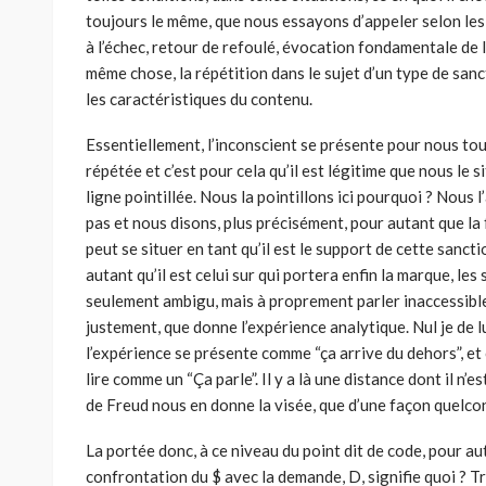
toujours le même, que nous essayons d’appeler selon les
à l’échec, retour de refoulé, évocation fondamentale de l
même chose, la répétition dans le sujet d’un type de sa
les caractéristiques du contenu.
Essentiellement, l’inconscient se présente pour nous to
répétée et c’est pour cela qu’il est légitime que nous le
ligne pointillée. Nous la pointillons ici pourquoi ? Nous l
pas et nous disons, plus précisément, pour autant que la
peut se situer en tant qu’il est le support de cette sancti
autant qu’il est celui sur qui portera enfin la marque, les
seulement ambigu, mais à proprement parler inaccessible 
justement, que donne l’expérience analytique. Nul je de lu
l’expérience se présente comme “ça arrive du dehors”, et c
lire comme un “Ça parle”. Il y a là une distance dont il 
de Freud nous en donne la visée, que d’une façon quelconq
La portée donc, à ce niveau du point dit de code, pour au
confrontation du $ avec la demande, D, signifie quoi ? Trè