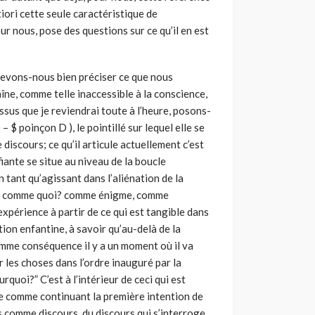
tiori cette seule caractéristique de
our nous, pose des questions sur ce qu’il en est
 devons-nous bien préciser ce que nous
ne, comme telle inaccessible à la conscience,
ssus que je reviendrai toute à l’heure, posons-
 – $ poinçon D ), le pointillé sur lequel elle se
e discours; ce qu’il articule actuellement c’est
fiante se situe au niveau de la boucle
n tant qu’agissant dans l’aliénation de la
icule comme quoi? comme énigme, comme
xpérience à partir de ce qui est tangible dans
tion enfantine, à savoir qu’au-delà de la
mme conséquence il y a un moment où il va
r les choses dans l’ordre inauguré par la
urquoi?” C’est à l’intérieur de ceci qui est
te comme continuant la première intention de
s comme discours, du discours qui s’interroge,