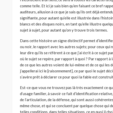
comme telle. Et ici je sais bien qu’en faisant ce bref rappe
auditeurs, allusion à ce que je sais qu’ils ont déjà entend
signifiante, pour autant qu’elle est illustrée dans l’histoir
blancs et des disques noirs, en tant qu’elle illustre quel
sujet à sujet, pour autant qu’on y trouve trois termes.
Dans cette histoire un signe distinctif permet d’identifie
ou noir, le rapport avec les autres sujets; pour ceux qui
leur dire qu’ils se réfèrent à ce que j’ai écrit à ce sujet 
où le sujet se repère, par rapport à quoi ? Par rapport à l
de ce que les autres voient de lui-même et de ce qui les 
j’appellerai ici le [raisonnement], ce par quoi le sujet déc
s’avère prêt à déclarer ce pour quoi la fable est construi
Est-ce que vous ne trouvez pas là très exactement ce qui,
d’usage familier, à savoir ce fait d’identification relativ
de l’articulation, de la défense, qui sont aussi cohérentes
même chose, et qui se concluent par quelque chose qui de
telles conditions, dans telles situations, ce en quoi il ch