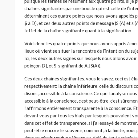
puisque les termes se résument aux quatre points, si je p
chaînes signifiantes par une boucle qui est celle de l’int
déterminent ces quatre points que nous avons appelés poi
$ à D), et ces deux autres points de message (S (A) et s (
l’effet de la chaîne signifiante quant à la signification.
Voici donc les quatre points que nous avons appris à meub
lieux où vient se situer la rencontre de l’intention du sujet
Ici, les deux autres signes sur lesquels nous allons avoir
poinçon D], et S, signifiant de A, [S(A)).
Ces deux chaînes signifiantes, vous le savez, ceci est é
respectivement: la chaîne inférieure, celle du discours co
disons, accessible à la conscience. Ce que l’analyse nous 
accessible à la conscience, c’est peut-être, c’est sûremen
l’affirmons entièrement transparente à la conscience. Et s
devant vous par tous les biais par lesquels pouvaient vou
dans cet effet de transparence, si j’ai essayé de montrer
peut-être encore le souvenir, comment, à la limite, nou
dans un miroir rendue efficace au-delà de toute subsista