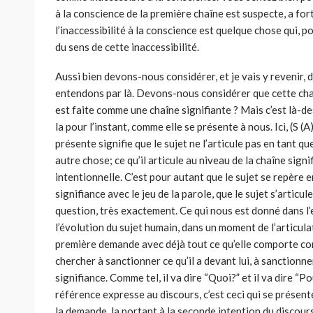
à la conscience de la première chaîne est suspecte, a for
l’inaccessibilité à la conscience est quelque chose qui, p
du sens de cette inaccessibilité.
Aussi bien devons-nous considérer, et je vais y revenir,
entendons par là. Devons-nous considérer que cette chaî
est faite comme une chaîne signifiante ? Mais c’est là-de
la pour l’instant, comme elle se présente à nous. Ici, (S (A)
présente signifie que le sujet ne l’articule pas en tant qu
autre chose; ce qu’il articule au niveau de la chaîne signi
intentionnelle. C’est pour autant que le sujet se repère e
signifiance avec le jeu de la parole, que le sujet s’art
question, très exactement. Ce qui nous est donné dans l’e
l’évolution du sujet humain, dans un moment de l’articula
première demande avec déjà tout ce qu’elle comporte co
chercher à sanctionner ce qu’il a devant lui, à sanctionne
signifiance. Comme tel, il va dire “Quoi?” et il va dire “Po
référence expresse au discours, c’est ceci qui se présen
la demande, la portant à la seconde intention du discour