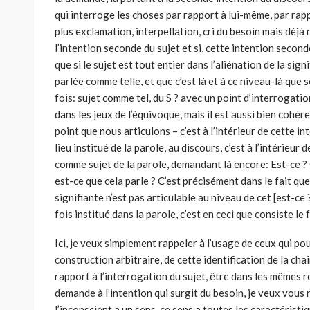
qui interroge les choses par rapport à lui-même, par rappo
plus exclamation, interpellation, cri du besoin mais déjà
l’intention seconde du sujet et si, cette intention seconde,
que si le sujet est tout entier dans l’aliénation de la signi
parlée comme telle, et que c’est là et à ce niveau-là que 
fois: sujet comme tel, du S ? avec un point d’interrogatio
dans les jeux de l’équivoque, mais il est aussi bien cohé
point que nous articulons – c’est à l’intérieur de cette i
lieu institué de la parole, au discours, c’est à l’intérieur 
comme sujet de la parole, demandant là encore: Est-ce ? 
est-ce que cela parle ? C’est précisément dans le fait que
signifiante n’est pas articulable au niveau de cet [est-ce 
fois institué dans la parole, c’est en ceci que consiste le f
Ici, je veux simplement rappeler à l’usage de ceux qui pou
construction arbitraire, de cette identification de la cha
rapport à l’interrogation du sujet, être dans les mêmes r
demande à l’intention qui surgit du besoin, je veux vous rap
l’inconscient a un sens, ce sens a toutes les caractéristi