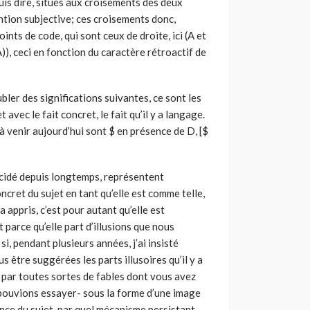
uis dire, situés aux croisements des deux
ention subjective; ces croisements donc,
nts de code, qui sont ceux de droite, ici (A et
A)), ceci en fonction du caractère rétroactif de
ler des significations suivantes, ce sont les
 avec le fait concret, le fait qu’il y a langage.
 à venir aujourd’hui sont $ en présence de D, [$
lucidé depuis longtemps, représentent
ncret du sujet en tant qu’elle est comme telle,
a appris, c’est pour autant qu’elle est
t parce qu’elle part d’illusions que nous
i, pendant plusieurs années, j’ai insisté
s être suggérées les parts illusoires qu’il y a
, par toutes sortes de fables dont vous avez
s pouvions essayer- sous la forme d’une image
nce du sujet, par quel mécanisme persistant,