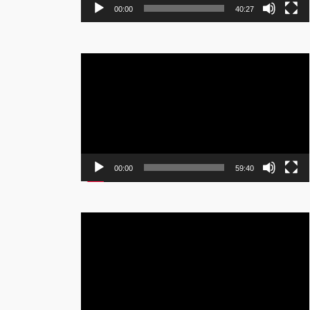
00:00
40:27
Lecteur
vidéo
00:00
59:40
Lecteur
vidéo