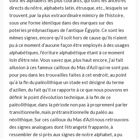
sont les alphabets les plus courants, qui sont les ancêtres
directs du nôtre, alphabets latin, étrusque, etc., lesquels se
trouvent, par la plus extraordinaire mimicry de l’histoire,
sous une forme identique dans des marques sur des
poteries prédynastiques de l’antique Égypte. Ce sont les
mêmes signes, encore qu’il soit hors de cause qu’ils n’aient
pu à ce moment d’aucune façon être employés à des usages
alphabétiques, l’écriture alphabétique étant à ce moment
loin d’être née. Vous savez que, plus haut encore, j’ai fait
allusion à ces fameux cailloux du Mas d’Azil qui ne sont pas
pour peu dans les trouvailles faites à cet endroit, au point
qu’à la fin du paléolithique un stade est désigné du terme
d’azilien, du fait qu’il se rapporte à ce que nous pouvons en
définir le point d’évolution technique, à la fin de ce
paléolithique, dans la période non pas à proprement parler
transitionnelle, mais prétransitionnelle du paléo au
néolithique. Sur ces cailloux du Mas d’Azil nous retrouvons
des signes analogues dont l’étrangeté frappante, à
ressembler de si près aux signes de notre alphabet, a pu