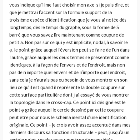
vous indique qu’il me faut choisir mon axe, si je puis dire, et
que je mettrai l’accent sur la formule support de la
troisième espèce d’identification que je vous ai notée dès
longtemps, dès le temps du graphe, sous la forme de S
barré que vous savez lire maintenant comme coupure de
petit a. Non pas sur ce qui y est implicite, nodal, à savoir le
φ, le point grâce auquel l’éversion peut se faire de l’un dans
l’autre, grâce auquel les deux termes se présentent comme
identiques, à la façon de l’envers et de l’endroit, mais non
pas de n’importe quel envers et de n’importe quel endroit,
sans cela je n’aurais pas eu besoin de vous montrer en son
lieu ce qu’il est quand il représente la double coupure sur
cette surface particulière dont j’ai essayé de vous montrer
la topologie dans le cross-cap. Ce point ici désigné est le
point φ grâce auquel le cercle dessiné par cette coupure
peut être pour nous le schéma mental d’une identification
originale. Ce point – je crois avoir assez accentué dans mes
derniers discours sa fonction structurale – peut, jusqu’à un
certain point, receler pour vous trop de propriétés