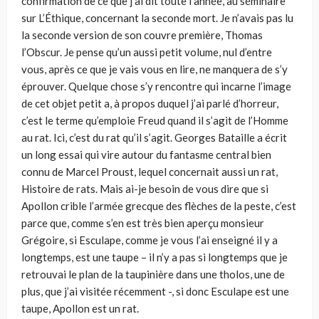
confirmation de ce que j’ai dit toute l’année, au séminaire
sur L’Éthique, concernant la seconde mort. Je n’avais pas lu
la seconde version de son couvre première, Thomas
l’Obscur. Je pense qu’un aussi petit volume, nul d’entre
vous, après ce que je vais vous en lire, ne manquera de s’y
éprouver. Quelque chose s’y rencontre qui incarne l’image
de cet objet petit a, à propos duquel j’ai parlé d’horreur,
c’est le terme qu’emploie Freud quand il s’agit de l’Homme
au rat. Ici, c’est du rat qu’il s’agit. Georges Bataille a écrit
un long essai qui vire autour du fantasme central bien
connu de Marcel Proust, lequel concernait aussi un rat,
Histoire de rats. Mais ai-je besoin de vous dire que si
Apollon crible l’armée grecque des flèches de la peste, c’est
parce que, comme s’en est très bien aperçu monsieur
Grégoire, si Esculape, comme je vous l’ai enseigné il y a
longtemps, est une taupe – il n’y a pas si longtemps que je
retrouvai le plan de la taupinière dans une tholos, une de
plus, que j’ai visitée récemment -, si donc Esculape est une
taupe, Apollon est un rat.