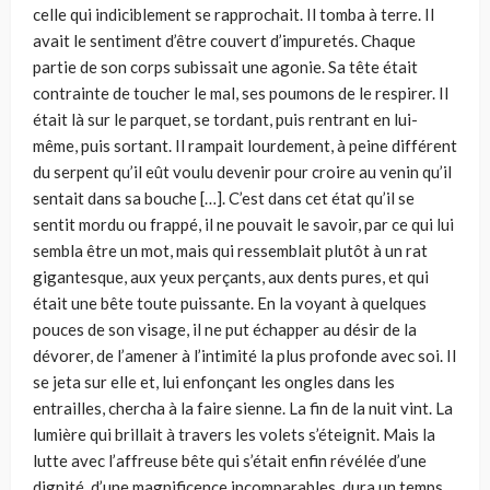
celle qui indiciblement se rapprochait. Il tomba à terre. Il
avait le sentiment d’être couvert d’impuretés. Chaque
partie de son corps subissait une agonie. Sa tête était
contrainte de toucher le mal, ses poumons de le respirer. Il
était là sur le parquet, se tordant, puis rentrant en lui-
même, puis sortant. Il rampait lourdement, à peine différent
du serpent qu’il eût voulu devenir pour croire au venin qu’il
sentait dans sa bouche […]. C’est dans cet état qu’il se
sentit mordu ou frappé, il ne pouvait le savoir, par ce qui lui
sembla être un mot, mais qui ressemblait plutôt à un rat
gigantesque, aux yeux perçants, aux dents pures, et qui
était une bête toute puissante. En la voyant à quelques
pouces de son visage, il ne put échapper au désir de la
dévorer, de l’amener à l’intimité la plus profonde avec soi. Il
se jeta sur elle et, lui enfonçant les ongles dans les
entrailles, chercha à la faire sienne. La fin de la nuit vint. La
lumière qui brillait à travers les volets s’éteignit. Mais la
lutte avec l’affreuse bête qui s’était enfin révélée d’une
dignité, d’une magnificence incomparables, dura un temps