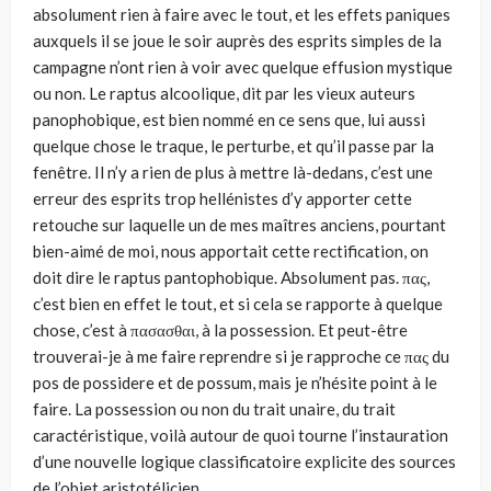
absolument rien à faire avec le tout, et les effets paniques
auxquels il se joue le soir auprès des esprits simples de la
campagne n’ont rien à voir avec quelque effusion mystique
ou non. Le raptus alcoolique, dit par les vieux auteurs
panophobique, est bien nommé en ce sens que, lui aussi
quelque chose le traque, le perturbe, et qu’il passe par la
fenêtre. Il n’y a rien de plus à mettre là-dedans, c’est une
erreur des esprits trop hellénistes d’y apporter cette
retouche sur laquelle un de mes maîtres anciens, pourtant
bien-aimé de moi, nous apportait cette rectification, on
doit dire le raptus pantophobique. Absolument pas. πας,
c’est bien en effet le tout, et si cela se rapporte à quelque
chose, c’est à πασασθαι, à la possession. Et peut-être
trouverai-je à me faire reprendre si je rapproche ce πας du
pos de possidere et de possum, mais je n’hésite point à le
faire. La possession ou non du trait unaire, du trait
caractéristique, voilà autour de quoi tourne l’instauration
d’une nouvelle logique classificatoire explicite des sources
de l’objet aristotélicien.