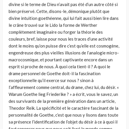
divine si le terme de Dieu n’avait pas été d’un autre côté si
bien préservé. Cette, disons-le, démonique plutôt que
divine intuition goethéenne, qui lui fait aussi bien lire dans
le crâne trouvé sur le Lido la forme de Werther
complètement imaginaire ou forger la théorie des
couleurs, bref, laisse pour nous les traces d’une activité
dont le moins qu’on puisse dire c’est qu’elle est cosmogène,
engendreuse des plus vieilles illusions de l’analogie micro-
macrocosmique, et pourtant captivante encore dans un
esprit si proche de nous. À quoi cela tient-il ? A quoi le
drame personnel de Goethe doit-il la fascination
exceptionnelle qu’il exerce sur nous ? sinon à
l’affleurement comme central, du drame, chez lui, du désir. «
Warum Goethe lieg Friederike ? » a écrit, vous le savez, un
des survivants de la première génération dans un article,
Theodor Reik. La spécificité et le caractère fascinant de la
personnalité de Goethe, c’est que nous y lisons dans toute
sa présence l’identification de l’objet du désir à ce à quoi il
faut renoncer pour que nous soit livré le monde comme