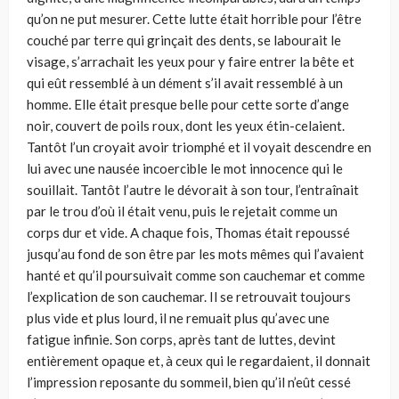
qu’on ne put mesurer. Cette lutte était horrible pour l’être
couché par terre qui grinçait des dents, se labourait le
visage, s’arrachait les yeux pour y faire entrer la bête et
qui eût ressemblé à un dément s’il avait ressemblé à un
homme. Elle était presque belle pour cette sorte d’ange
noir, couvert de poils roux, dont les yeux étin-celaient.
Tantôt l’un croyait avoir triomphé et il voyait descendre en
lui avec une nausée incoercible le mot innocence qui le
souillait. Tantôt l’autre le dévorait à son tour, l’entraînait
par le trou d’où il était venu, puis le rejetait comme un
corps dur et vide. A chaque fois, Thomas était repoussé
jusqu’au fond de son être par les mots mêmes qui l’avaient
hanté et qu’il poursuivait comme son cauchemar et comme
l’explication de son cauchemar. Il se retrouvait toujours
plus vide et plus lourd, il ne remuait plus qu’avec une
fatigue infinie. Son corps, après tant de luttes, devint
entièrement opaque et, à ceux qui le regardaient, il donnait
l’impression reposante du sommeil, bien qu’il n’eût cessé