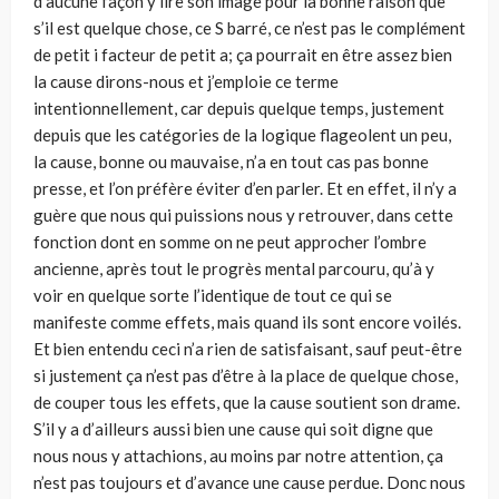
d’aucune façon y lire son image pour la bonne raison que
s’il est quelque chose, ce S barré, ce n’est pas le complément
de petit i facteur de petit a; ça pourrait en être assez bien
la cause dirons-nous et j’emploie ce terme
intentionnellement, car depuis quelque temps, justement
depuis que les catégories de la logique flageolent un peu,
la cause, bonne ou mauvaise, n’a en tout cas pas bonne
presse, et l’on préfère éviter d’en parler. Et en effet, il n’y a
guère que nous qui puissions nous y retrouver, dans cette
fonction dont en somme on ne peut approcher l’ombre
ancienne, après tout le progrès mental parcouru, qu’à y
voir en quelque sorte l’identique de tout ce qui se
manifeste comme effets, mais quand ils sont encore voilés.
Et bien entendu ceci n’a rien de satisfaisant, sauf peut-être
si justement ça n’est pas d’être à la place de quelque chose,
de couper tous les effets, que la cause soutient son drame.
S’il y a d’ailleurs aussi bien une cause qui soit digne que
nous nous y attachions, au moins par notre attention, ça
n’est pas toujours et d’avance une cause perdue. Donc nous