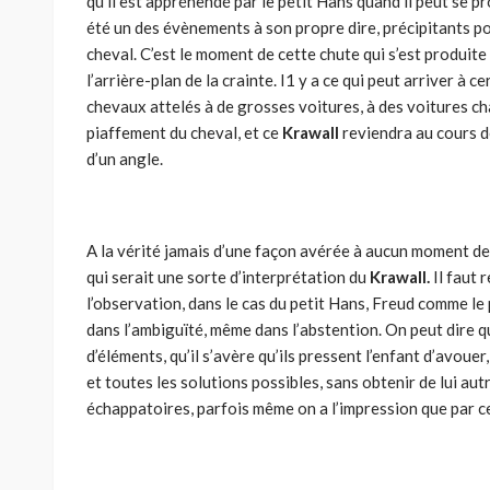
qu’il est appréhendé par le petit Hans quand il peut se pr
été un des évènements à son propre dire, précipitants po
cheval. C’est le moment de cette chute qui s’est produite
l’arrière-plan de la crainte. I1 y a ce qui peut arriver à
chevaux attelés à de grosses voitures, à des voitures c
piaffement du cheval, et ce
Krawall
reviendra au cours d
d’un angle.
A la vérité jamais d’une façon avérée à aucun moment de
qui serait une sorte d’interprétation du
Krawall.
Il faut 
l’observation, dans le cas du petit Hans, Freud comme le
dans l’ambiguïté, même dans l’abstention. On peut dire q
d’éléments, qu’il s’avère qu’ils pressent l’enfant d’avouer
et toutes les solutions possibles, sans obtenir de lui aut
échappatoires, parfois même on a l’impression que par ce