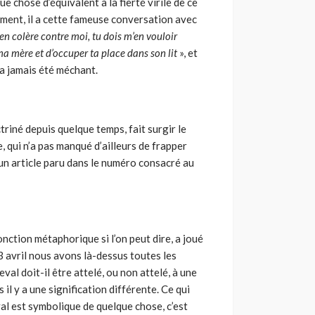
que chose d’équivalent à la fierté virile de ce
tement, il a cette fameuse conversation avec
 en colère contre moi, tu dois m’en vouloir
 ma mère et d’occuper ta place dans son lit
», et
n’a jamais été méchant.
riné depuis quelque temps, fait surgir le
, qui n’a pas manqué d’ailleurs de frapper
un article paru dans le numéro consacré au
nction métaphorique si l’on peut dire, a joué
 3 avril nous avons là-dessus toutes les
val doit-il être attelé, ou non attelé, à une
il y a une signification différente. Ce qui
val est symbolique de quelque chose, c’est