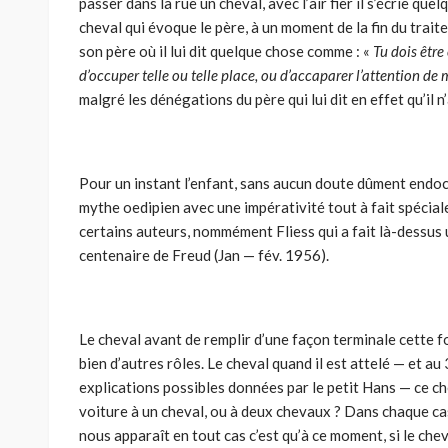
passer dans la rue un cheval, avec l’air fier il s’écrie quel
cheval qui évoque le père, à un moment de la fin du trai­
son père où il lui dit quelque chose comme : «
Tu dois être
d’occuper telle ou telle place, ou d’accaparer l’attention de
malgré les dénégations du père qui lui dit en effet qu’il 
Pour un instant l’enfant, sans aucun doute dûment endoct
mythe oedipien avec une impérativité tout à fait spéciale
certains auteurs, nommément Fliess qui a fait là-dessus 
centenaire de Freud (Jan — fév. 1956).
Le cheval avant de remplir d’une façon terminale cette fo
bien d’autres rôles. Le cheval quand il est attelé — et au
explications possibles données par le petit Hans — ce che
voiture à un cheval, ou à deux chevaux ? Dans chaque cas 
nous apparaît en tout cas c’est qu’à ce moment, si le che