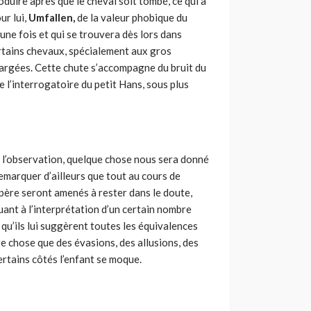
oduire après que le cheval soit tombé, ce qui a
ur lui,
Umfallen,
de la valeur phobique du
 une fois et qui se trouvera dès lors dans
 certains chevaux, spécialement aux gros
hargées. Cette chute s’accompagne du bruit du
e l’interrogatoire du petit Hans, sous plus
 l’observation, quelque chose nous sera donné
remarquer d’ailleurs que tout au cours de
 père seront amenés à rester dans le doute,
uant à l’interprétation d’un certain nombre
, qu’ils lui suggèrent toutes les équivalences
re chose que des évasions, des allusions, des
rtains côtés l’enfant se moque.