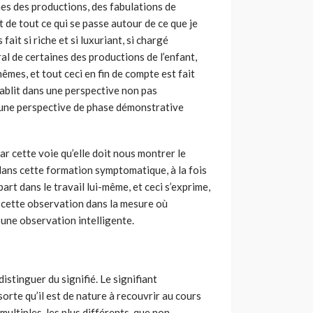
nes des productions, des fabulations de
t de tout ce qui se passe autour de ce que je
ait si riche et si luxuriant, si chargé
al de certaines des productions de l’enfant,
êmes, et tout ceci en fin de compte est fait
ablit dans une perspective non pas
s une perspective de phase démonstrative
par cette voie qu’elle doit nous montrer le
dans cette formation symptomatique, à la fois
 part dans le travail lui-même, et ceci s’exprime,
de cette observation dans la mesure où
 une observation intelligente.
stinguer du signifié. Le signifiant
orte qu’il est de nature à recouvrir au cours
multiples, les plus différents, que non