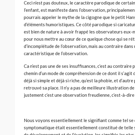
Ceci n’est pas douteux, le caractère parodique de certai
l’enfant, est manifeste dans l’observation, principalemen
pourrais appeler le mythe de la cigogne que le petit Hans f
d’éléments humoristiques. Ce côté parodique si caricatur
est bien de nature à avoir frappé les observateurs eux-m
pour nous mettre au cœur de ce quelque chose qui se rét
d’incomplétude de l’observation, mais au contraire dan
caractéristique de l’observation.
Ca n’est pas une de ses insuffisances, c’est au contraire 
chemin d’un mode de compréhension de ce dont il s’agit 
déjà si simple et déjà si riche, qu’est la phobie, et d’autre
retrouvé sa place. Il n’y a pas de meilleure illustration 
justement c’est une observation freudienne, c’est-à-dire
Nous voyons essentiellement le signifiant comme tel se di
symptomatique était essentiellement constitué de telle s
de développement et de l’évolution, les signifiés les plus 