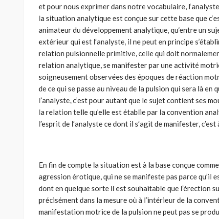
et pour nous exprimer dans notre vocabulaire, l’analyste
la situation analytique est conçue sur cette base que c’es
animateur du développement analytique, qu’entre un suje
extérieur qui est l’analyste, il ne peut en principe s’établ
relation pulsionnelle primitive, celle qui doit normalem
relation analytique, se manifester par une activité motri
soigneusement observées des époques de réaction motri
de ce qui se passe au niveau de la pulsion qui sera là en 
l’analyste, c’est pour autant que le sujet contient ses m
la relation telle qu’elle est établie par la convention anal
l’esprit de l’analyste ce dont il s’agit de manifester, c’est
En fin de compte la situation est à la base conçue comm
agression érotique, qui ne se manifeste pas parce qu’il e
dont en quelque sorte il est souhaitable que l’érection surg
précisément dans la mesure où à l’intérieur de la conventi
manifestation motrice de la pulsion ne peut pas se pro­du