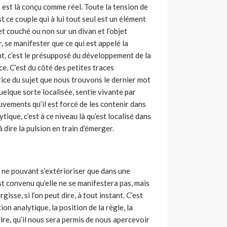
 est là conçu comme réel. Toute la tension de
t ce couple qui à lui tout seul est un élément
t couché ou non sur un divan et l’objet
ir, se manifester que ce qui est appelé la
ent, c’est le présupposé du développement de la
ce. C’est du côté des petites traces
ce du sujet que nous trouvons le dernier mot
quelque sorte localisée, sentie vivante par
ouvements qu’il est forcé de les contenir dans
ytique, c’est à ce niveau là qu’est localisé dans
 à dire la pulsion en train d’émerger.
e ne pouvant s’extérioriser que dans une
st convenu qu’elle ne se manifestera pas, mais
isse, si l’on peut dire, à tout instant. C’est
on analytique, la position de la règle, la
ire, qu’il nous sera permis de nous apercevoir