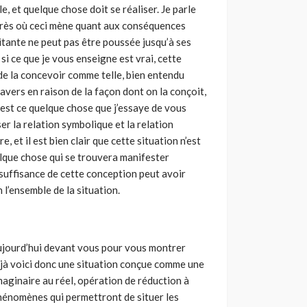
, et quelque chose doit se réaliser. Je parle
près où ceci mène quant aux conséquences
bitante ne peut pas être poussée jusqu’à ses
 si ce que je vous enseigne est vrai, cette
s de la concevoir comme telle, bien entendu
travers en raison de la façon dont on la conçoit,
e est ce quelque chose que j’essaye de vous
er la relation symbolique et la relation
e, et il est bien clair que cette situation n’est
elque chose qui se trouvera manifester
nsuffisance de cette conception peut avoir
l’ensemble de la situation.
aujourd’hui devant vous pour vous montrer
déjà voici donc une situation conçue comme une
maginaire au réel, opération de réduction à
phénomènes qui permettront de situer les