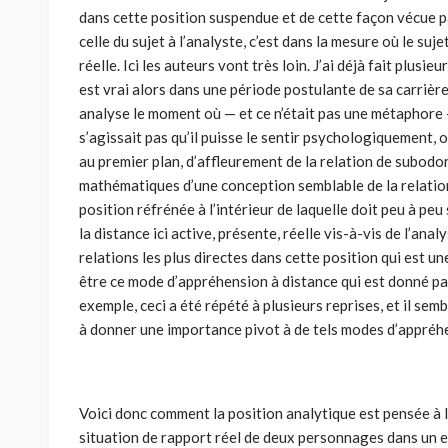
dans cette position suspendue et de cette façon vécue par 
celle du sujet à l’analyste, c’est dans la mesure où le s
réelle. Ici les auteurs vont très loin. J’ai déjà fait plusieu
est vrai alors dans une période postulante de sa carrièr
analyse le moment où — et ce n’était pas une métaphore — 
s’agissait pas qu’il puisse le sentir psychologiquement, o
au premier plan, d’affleurement de la relation de subodor
mathématiques d’une conception semblable de la relation 
position réfrénée à l’intérieur de laquelle doit peu à pe
la distance ici active, présente, réelle vis-à-vis de l’anal
relations les plus directes dans cette position qui est un
être ce mode d’appréhension à distance qui est donné par
exemple, ceci a été répété à plusieurs reprises, et il sem
à donner une importance pivot à de tels modes d’appréh
Voici donc comment la position analytique est pensée à l’
situation de rapport réel de deux personnages dans un en