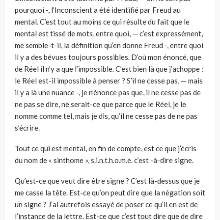
pourquoi -, l’Inconscient a été identifié par Freud au
mental. C’est tout au moins ce qui résulte du fait que le
mental est tissé de mots, entre quoi, — c’est expressément,
me semble-t-il, la définition qu’en donne Freud -, entre quoi
il y a des bévues toujours possibles. D’où mon énoncé, que
de Réel il n’y a que l’impossible. C’est bien là que j’achoppe :
le Réel est-il impossible à penser ? S’il ne cesse pas, — mais
il y a là une nuance -, je n’énonce pas que, il ne cesse pas de
ne pas se dire, ne serait-ce que parce que le Réel, je le
nomme comme tel, mais je dis, qu’il ne cesse pas de ne pas
s’écrire.
Tout ce qui est mental, en fin de compte, est ce que j’écris
du nom de « sinthome », s.i.n.t.h.o.m.e. c’est -à-dire signe.
Qu’est-ce que veut dire être signe ? C’est là-dessus que je
me casse la tête. Est-ce qu’on peut dire que la négation soit
un signe ? J’ai autrefois essayé de poser ce qu’il en est de
l’instance de la lettre. Est-ce que c’est tout dire que de dire