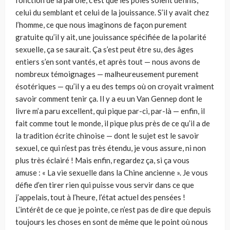
fonction de la parole, c’est que les pôles soient définis,
celui du semblant et celui de la jouissance. S’il y avait chez
l’homme, ce que nous imaginons de façon purement
gratuite qu’il y ait, une jouissance spécifiée de la polarité
sexuelle, ça se saurait. Ça s’est peut être su, des âges
entiers s’en sont vantés, et après tout — nous avons de
nombreux témoignages — malheureusement purement
ésotériques — qu’il y a eu des temps où on croyait vraiment
savoir comment tenir ça. Il y a eu un Van Gennep dont le
livre m’a paru excellent, qui pique par-ci, par-là — enfin, il
fait comme tout le monde, il pique plus près de ce qu’il a de
la tradition écrite chinoise — dont le sujet est le savoir
sexuel, ce qui n’est pas très étendu, je vous assure, ni non
plus très éclairé ! Mais enfin, regardez ça, si ça vous
amuse : « La vie sexuelle dans la Chine ancienne ». Je vous
défie d’en tirer rien qui puisse vous servir dans ce que
j’appelais, tout à l’heure, l’état actuel des pensées !
L’intérêt de ce que je pointe, ce n’est pas de dire que depuis
toujours les choses en sont de même que le point où nous