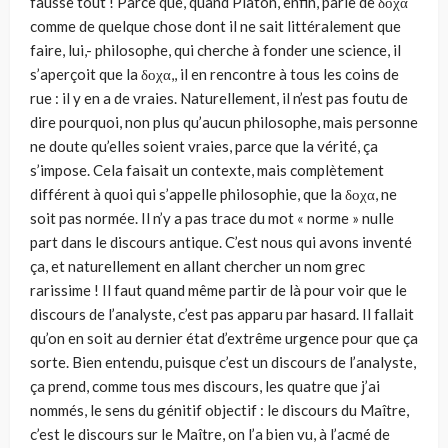
fausse tout ! Parce que, quand Platon, enfin, parle de δοχα
comme de quelque chose dont il ne sait littéralement que
faire, lui,- philosophe, qui cherche à fonder une science, il
s’aperçoit que la δοχα,, il en rencontre à tous les coins de
rue : il y en a de vraies. Naturellement, il n’est pas foutu de
dire pourquoi, non plus qu’aucun philosophe, mais personne
ne doute qu’elles soient vraies, parce que la vérité, ça
s’impose. Cela faisait un contexte, mais complètement
différent à quoi qui s’appelle philosophie, que la δοχα, ne
soit pas normée. Il n’y a pas trace du mot « norme » nulle
part dans le discours antique. C’est nous qui avons inventé
ça, et naturellement en allant chercher un nom grec
rarissime ! Il faut quand même partir de là pour voir que le
discours de l’analyste, c’est pas apparu par hasard. Il fallait
qu’on en soit au dernier état d’extrême urgence pour que ça
sorte. Bien entendu, puisque c’est un discours de l’analyste,
ça prend, comme tous mes discours, les quatre que j’ai
nommés, le sens du génitif objectif : le discours du Maître,
c’est le discours sur le Maître, on l’a bien vu, à l’acmé de