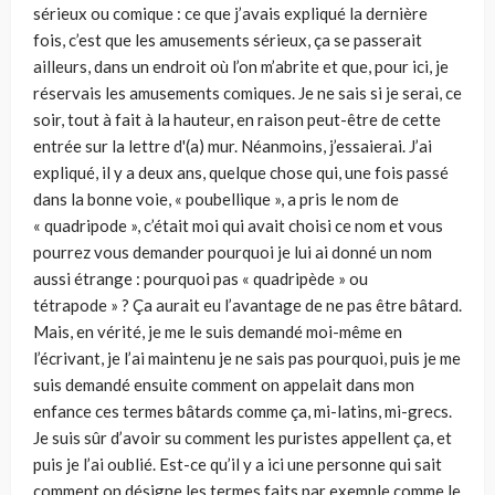
sérieux ou comique : ce que j’avais expliqué la dernière
fois, c’est que les amusements sérieux, ça se passerait
ailleurs, dans un endroit où l’on m’abrite et que, pour ici, je
réservais les amusements comiques. Je ne sais si je serai, ce
soir, tout à fait à la hauteur, en raison peut-être de cette
entrée sur la lettre d'(a) mur. Néanmoins, j’essaierai. J’ai
expliqué, il y a deux ans, quelque chose qui, une fois passé
dans la bonne voie, « poubellique », a pris le nom de
« quadripode », c’était moi qui avait choisi ce nom et vous
pourrez vous demander pourquoi je lui ai donné un nom
aussi étrange : pourquoi pas « quadripède » ou
tétrapode » ? Ça aurait eu l’avantage de ne pas être bâtard.
Mais, en vérité, je me le suis demandé moi-même en
l’écrivant, je l’ai maintenu je ne sais pas pourquoi, puis je me
suis demandé ensuite comment on appelait dans mon
enfance ces termes bâtards comme ça, mi-latins, mi-grecs.
Je suis sûr d’avoir su comment les puristes appellent ça, et
puis je l’ai oublié. Est-ce qu’il y a ici une personne qui sait
comment on désigne les termes faits par exemple comme le