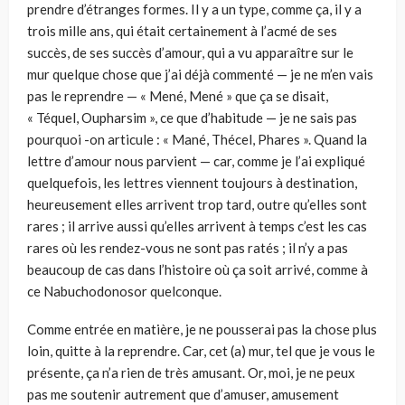
prendre d’étranges formes. Il y a un type, comme ça, il y a
trois mille ans, qui était certainement à l’acmé de ses
succès, de ses succès d’amour, qui a vu apparaître sur le
mur quelque chose que j’ai déjà commenté — je ne m’en vais
pas le reprendre — « Mené, Mené » que ça se disait,
« Téquel, Oupharsim », ce que d’habitude — je ne sais pas
pourquoi -on articule : « Mané, Thécel, Phares ». Quand la
lettre d’amour nous parvient — car, comme je l’ai expliqué
quelquefois, les lettres viennent toujours à destination,
heureusement elles arrivent trop tard, outre qu’elles sont
rares ; il arrive aussi qu’elles arrivent à temps c’est les cas
rares où les rendez-vous ne sont pas ratés ; il n’y a pas
beaucoup de cas dans l’histoire où ça soit arrivé, comme à
ce Nabuchodonosor quelconque.
Comme entrée en matière, je ne pousserai pas la chose plus
loin, quitte à la reprendre. Car, cet (a) mur, tel que je vous le
présente, ça n’a rien de très amusant. Or, moi, je ne peux
pas me soutenir autrement que d’amuser, amusement