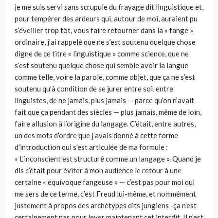
je me suis servi sans scrupule du frayage dit linguistique et,
pour tempérer des ardeurs qui, autour de moi, auraient pu
s’éveiller trop tôt, vous faire retourner dans la « fange »
ordinaire, j’ai rappelé que ne s’est soutenu quelque chose
digne de ce titre « linguistique » comme science, que ne
s’est soutenu quelque chose qui semble avoir la langue
comme telle, voire la parole, comme objet, que ça ne s’est
soutenu qu’à condition de se jurer entre soi, entre
linguistes, de ne jamais, plus jamais — parce qu’on n’avait
fait que ça pendant des siècles — plus jamais, même de loin,
faire allusion à l’origine du langage. C’était, entre autres,
un des mots d’ordre que j’avais donné à cette forme
d’introduction qui s’est articulée de ma formule :
« L’inconscient est structuré comme un langage ». Quand je
dis c’était pour éviter à mon audience le retour à une
certaine « équivoque fangeuse » — c’est pas pour moi qui
me sers de ce terme, c’est Freud lui-même, et nommément
justement à propos des archétypes dits jungiens -ça n’est
certainement pas pour lever maintenant cet interdit. Il n’est