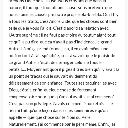
prenons l’idée de la cause. Nous croyons que dans la
nature, il faut que tout ait une cause, sous prétexte que
nous sommes causés par notre propre bla-bla-bla. Oui ! Il y
a tous les traits, chez André Gide, que les choses sont bien
telle que je vous l’ai dit. C’est d’abord sa relation avec
l’Autre suprême : il ne faut pas croire du tout, malgré tout
ce qu’il a pu dire, que ça n’avait pas d’incidence, le grand
Autre. Là où ça prend forme, le a, il en avait même une
notion tout à fait spécifiée, c’est à savoir que le plaisir de
ce grand Autre, c’était de déranger celui de tous les
petits !…. Moyennant quoi il pigeait très bien qu’il y avait là
un point de tracas qui le sauvait évidemment du
délaissement de son enfance. Toutes ses taquineries avec
Dieu, c’était, enfin, quelque chose de fortement
compensatoire pour quelqu’un qui avait si mal commencé.
C’est pas son privilège. J’avais commencé autrefois — je
n’en ai fait qu’une leçon dans « mes séminaires » qu’on
appelle — quelque chose sur le Nom du Père.
Naturellement, j’ai commencé par le père même. Enfin, j’ai