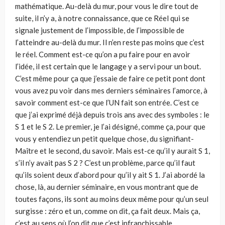
mathématique. Au-delà du mur, pour vous le dire tout de
suite, il n’y a, à notre connaissance, que ce Réel qui se
signale justement de l’impossible, de l’impossible de
l’atteindre au-delà du mur. Il n’en reste pas moins que c’est
le réel. Comment est-ce qu’on a pu faire pour en avoir
l’idée, il est certain que le langage y a servi pour un bout.
C’est même pour ça que j’essaie de faire ce petit pont dont
vous avez pu voir dans mes derniers séminaires l’amorce, à
savoir comment est-ce que l’UN fait son entrée. C’est ce
que j’ai exprimé déjà depuis trois ans avec des symboles : le
S 1 et le S 2. Le premier, je l’ai désigné, comme ça, pour que
vous y entendiez un petit quelque chose, du signifiant-
Maître et le second, du savoir. Mais est-ce qu’il y aurait S 1,
s’il n’y avait pas S 2 ? C’est un problème, parce qu’il faut
qu’ils soient deux d’abord pour qu’il y ait S 1. J’ai abordé la
chose, là, au dernier séminaire, en vous montrant que de
toutes façons, ils sont au moins deux même pour qu’un seul
surgisse : zéro et un, comme on dit, ça fait deux. Mais ça,
c’est au sens où l’on dit que c’est infranchissable.