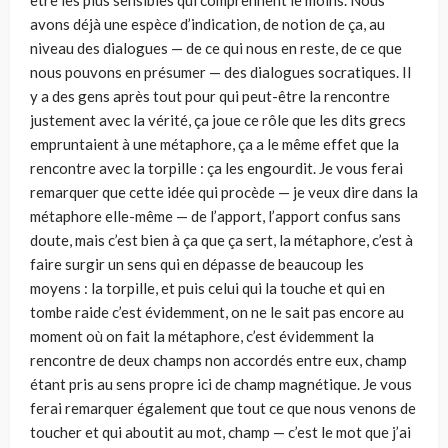
être les plus sensibles qui comprennent le moins. Nous
avons déjà une espèce d’indication, de notion de ça, au
niveau des dialogues — de ce qui nous en reste, de ce que
nous pouvons en présumer — des dialogues socratiques. Il
y a des gens après tout pour qui peut-être la rencontre
justement avec la vérité, ça joue ce rôle que les dits grecs
empruntaient à une métaphore, ça a le même effet que la
rencontre avec la torpille : ça les engourdit. Je vous ferai
remarquer que cette idée qui procède — je veux dire dans la
métaphore elle-même — de l’apport, l’apport confus sans
doute, mais c’est bien à ça que ça sert, la métaphore, c’est à
faire surgir un sens qui en dépasse de beaucoup les
moyens : la torpille, et puis celui qui la touche et qui en
tombe raide c’est évidemment, on ne le sait pas encore au
moment où on fait la métaphore, c’est évidemment la
rencontre de deux champs non accordés entre eux, champ
étant pris au sens propre ici de champ magnétique. Je vous
ferai remarquer également que tout ce que nous venons de
toucher et qui aboutit au mot, champ — c’est le mot que j’ai