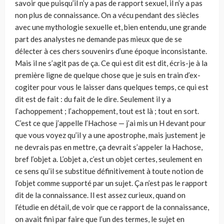
savoir que puisqu’il n’y a pas de rapport sexuel, il n’y a pas
non plus de connaissance. On a vécu pendant des siècles
avec une mythologie sexuelle et, bien entendu, une grande
part des analystes ne demande pas mieux que de se
délecter à ces chers souvenirs d’une époque inconsistante.
Mais il ne s’agit pas de ça. Ce qui est dit est dit, écris-je à la
première ligne de quelque chose que je suis en train d’ex-
cogiter pour vous le laisser dans quelques temps, ce qui est
dit est de fait : du fait de le dire. Seulement il y a
l’achoppement ; l’achoppement, tout est là ; tout en sort.
C’est ce que j’appelle l’Hachose — j’ai mis un H devant pour
que vous voyez qu’il y a une apostrophe, mais justement je
ne devrais pas en mettre, ça devrait s’appeler la Hachose,
bref l’objet a. L’objet a, c’est un objet certes, seulement en
ce sens qu’il se substitue définitivement à toute notion de
l’objet comme supporté par un sujet. Ça n’est pas le rapport
dit de la connaissance. Il est assez curieux, quand on
l’étudie en détail, de voir que ce rapport de la connaissance,
on avait fini par faire que l’un des termes, le sujet en