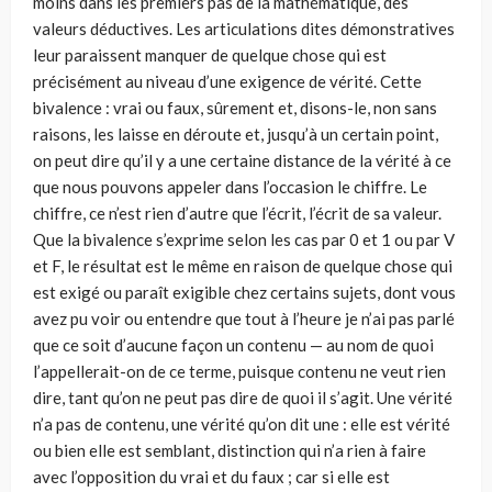
moins dans les premiers pas de la mathématique, des
valeurs déductives. Les articulations dites démonstratives
leur paraissent manquer de quelque chose qui est
précisément au niveau d’une exigence de vérité. Cette
bivalence : vrai ou faux, sûrement et, disons-le, non sans
raisons, les laisse en déroute et, jusqu’à un certain point,
on peut dire qu’il y a une certaine distance de la vérité à ce
que nous pouvons appeler dans l’occasion le chiffre. Le
chiffre, ce n’est rien d’autre que l’écrit, l’écrit de sa valeur.
Que la bivalence s’exprime selon les cas par 0 et 1 ou par V
et F, le résultat est le même en raison de quelque chose qui
est exigé ou paraît exigible chez certains sujets, dont vous
avez pu voir ou entendre que tout à l’heure je n’ai pas parlé
que ce soit d’aucune façon un contenu — au nom de quoi
l’appellerait-on de ce terme, puisque contenu ne veut rien
dire, tant qu’on ne peut pas dire de quoi il s’agit. Une vérité
n’a pas de contenu, une vérité qu’on dit une : elle est vérité
ou bien elle est semblant, distinction qui n’a rien à faire
avec l’opposition du vrai et du faux ; car si elle est