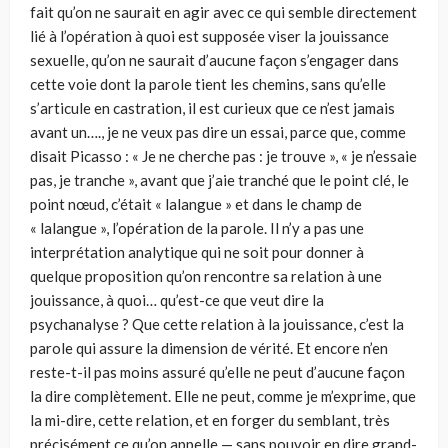
fait qu’on ne saurait en agir avec ce qui semble directement
lié à l’opération à quoi est supposée viser la jouissance
sexuelle, qu’on ne saurait d’aucune façon s’engager dans
cette voie dont la parole tient les chemins, sans qu’elle
s’articule en castration, il est curieux que ce n’est jamais
avant un…., je ne veux pas dire un essai, parce que, comme
disait Picasso : « Je ne cherche pas : je trouve », « je n’essaie
pas, je tranche », avant que j’aie tranché que le point clé, le
point nœud, c’était « lalangue » et dans le champ de
« lalangue », l’opération de la parole. Il n’y a pas une
interprétation analytique qui ne soit pour donner à
quelque proposition qu’on rencontre sa relation à une
jouissance, à quoi… qu’est-ce que veut dire la
psychanalyse ? Que cette relation à la jouissance, c’est la
parole qui assure la dimension de vérité. Et encore n’en
reste-t-il pas moins assuré qu’elle ne peut d’aucune façon
la dire complètement. Elle ne peut, comme je m’exprime, que
la mi-dire, cette relation, et en forger du semblant, très
précisément ce qu’on appelle — sans pouvoir en dire grand-