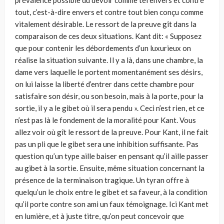
prévalence possible du devoir comme tel envers et contre
tout, c’est-à-dire envers et contre tout bien conçu comme
vitalement désirable. Le ressort de la preuve gît dans la
comparaison de ces deux situations. Kant dit: « Supposez
que pour contenir les débordements d’un luxurieux on
réalise la situation suivante. Il y a là, dans une chambre, la
dame vers laquelle le portent momentanément ses désirs,
on lui laisse la liberté d’entrer dans cette chambre pour
satisfaire son désir, ou son besoin, mais à la porte, pour la
sortie, il y a le gibet où il sera pendu ». Ceci n’est rien, et ce
n’est pas là le fondement de la moralité pour Kant. Vous
allez voir où gît le ressort de la preuve. Pour Kant, il ne fait
pas un pli que le gibet sera une inhibition suf­fisante. Pas
question qu’un type aille baiser en pensant qu’il aille passer
au gibet à la sortie. Ensuite, même situation concernant la
présence de la ter­minaison tragique. Un tyran offre à
quelqu’un le choix entre le gibet et sa faveur, à la condition
qu’il porte contre son ami un faux témoignage. Ici Kant met
en lumière, et à juste titre, qu’on peut concevoir que