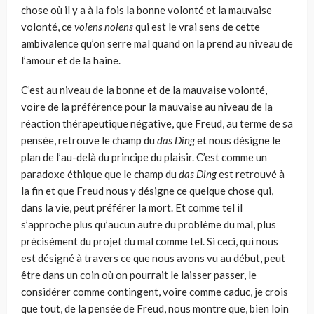
chose où il y a à la fois la bonne volonté et la mauvaise
volonté, ce
volens nolens
qui est le vrai sens de cette
ambivalence qu’on serre mal quand on la prend au niveau de
l’amour et de la haine.
C’est au niveau de la bonne et de la mauvaise volonté,
voire de la pré­férence pour la mauvaise au niveau de la
réaction thérapeutique négative, que Freud, au terme de sa
pensée, retrouve le champ du
das
Ding
et nous désigne le
plan de l’au-delà du principe du plaisir. C’est comme un
para­doxe éthique que le champ du
das
Ding
est retrouvé à
la fin et que Freud nous y désigne ce quelque chose qui,
dans la vie, peut préférer la mort. Et comme tel il
s’approche plus qu’aucun autre du problème du mal, plus
précisément du projet du mal comme tel. Si ceci, qui nous
est désigné à travers ce que nous avons vu au début, peut
être dans un coin où on pour­rait le laisser passer, le
considérer comme contingent, voire comme caduc, je crois
que tout, de la pensée de Freud, nous montre que, bien loin