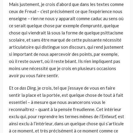
Mais justement, je crois d’abord que dans les textes comme
ceux de Freud – c’est précisément ce que l’expérience nous
enseigne – rien ne nous y apparaît comme caduc au sens où
ce serait quelque chose par exemple d’emprunté, quelque
chose qui viendrait là sous la forme de quelque psittacisme
scolaire, et sans être marqué de cette puissante néces­sité
articulatoire qui distingue son discours, qui rend justement
si impor­tant de nous apercevoir des points, par exemple,
où il reste ouvert, où il reste béant. Ils n’en impliquent pas
moins une nécessité que je crois en plusieurs occasions
avoir pu vous faire sentir.
Et ce
das
Ding,
je crois, tel que j’essaye de vous en faire
sentir la place et la portée, est quelque chose de tout à fait
essentiel – à mesure que nous avancerons vous le
reconnaîtrez – quant à la pensée freudienne. Cet inté­rieur
exclu qui, pour reprendre les termes mêmes de
l’Entwurf,
est
ainsi exclu à l’intérieur, dans un quelque chose qui s’articule
à ce moment, et très précisément à ce moment comme ce