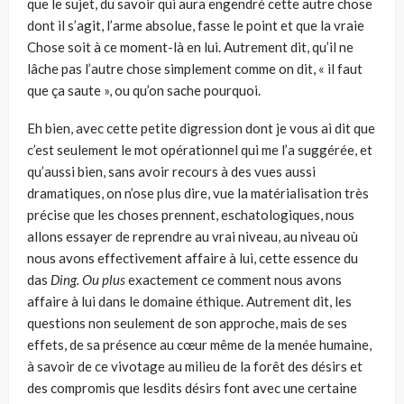
que le sujet, du savoir qui aura engendré cette autre chose
dont il s’agit, l’arme absolue, fasse le point et que la vraie
Chose soit à ce moment-là en lui. Autrement dit, qu’il ne
lâche pas l’autre chose simplement comme on dit, « il faut
que ça saute », ou qu’on sache pourquoi.
Eh bien, avec cette petite digression dont je vous ai dit que
c’est seule­ment le mot opérationnel qui me l’a suggérée, et
qu’aussi bien, sans avoir recours à des vues aussi
dramatiques, on n’ose plus dire, vue la matériali­sation très
précise que les choses prennent, eschatologiques, nous
allons essayer de reprendre au vrai niveau, au niveau où
nous avons effective­ment affaire à lui, cette essence du
das
Ding. Ou plus
exactement ce com­ment nous avons
affaire à lui dans le domaine éthique. Autrement dit, les
questions non seulement de son approche, mais de ses
effets, de sa pré­sence au cœur même de la menée humaine,
à savoir de ce vivotage au milieu de la forêt des désirs et
des compromis que lesdits désirs font avec une certaine