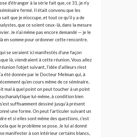
 d’étranger à la série fait que, ce 31, je n’y
e séminaire fermé. Il était convenu que les
ait que je m’occupe, et tout ce qu’il y a de
alystes, que ce soient ceux-là, dans la mesure
janvier. Je n’ai même pas encore demandé — je le
là en somme pour ordonner cette rencontre.
qui se seraient ici manifestés d’une façon
que là, viendraient à cette réunion. Vous allez
éunion l’objet suivant, l’idée d’ailleurs n’est
 m’a été donnée par le Docteur Melman qui, à
é récemment qu’en cours même de ce séminaire,
t mal à quel point on peut toucher à un point
 psychanalytique lui-même, à condition bien
l s’est suffisamment dessiné jus­qu’à présent
 donné une forme. On peut l’articuler suivant un
re et si elles sont même des questions, c’est
ela que le problè­me se pose. Je lui ai donné
se manifester à son intérieur certains blancs,