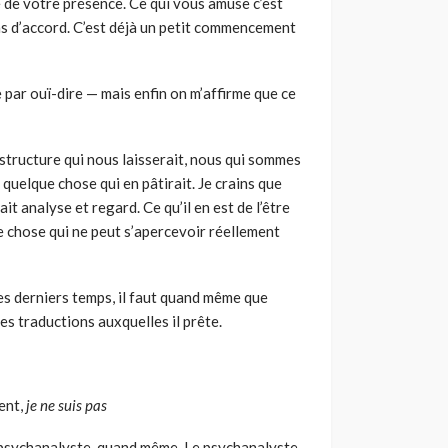
 de votre présence. Ce qui vous amuse c’est
as d’accord. C’est déjà un petit commencement
e par ouï-dire — mais enfin on m’affirme que ce
 structure qui nous laisserait, nous qui sommes
t quelque chose qui en pâtirait. Je crains que
t analyse et regard. Ce qu’il en est de l’être
e chose qui ne peut s’apercevoir réellement
es derniers temps, il faut quand même que
des traductions auxquelles il prête.
ent,
je ne suis pas
 psychanalys­te, quand même. Le psychanalyste