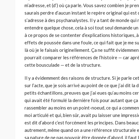
m’adresse, et (d’) où ça parle. Vous savez com­bien je prend
saurais perdre d’au­cun instant le repère original qui est 
s’adresse à des psychanalystes. Il y a tant de monde qui n
entendre quelque chose, cela à soi tout seul demande un 
à ce propos de se contenter d’explications historiques, 
effets de poussée dans une foule, ce qui fait que je me s
là où je le faisais originelle­ment. Ça ne suffit évidemmen
pourrait comparer les références de l’histoire — car après
cette bousculade — et de la structure.
Il y a évidemment des raisons de structure. Si je parle cet
sur l’acte, que je sois arrivé au point de ce que j’ai dit la
petits échantillons, preuves que j’ai eues qu’au moins ce
qui avait été formulé la dernière fois pour autant que ça 
rassembler au moins en un point-noeud, ce qui a commenc
moi articulé et qui, bien sûr, avait pu laisser une impressi
est dit d’abord c’est forcément les principes. Dans beau­
autrement, même quand on a une référence structurale et
sa nature de ne pas pouvoir être donnée d’abord, il faut l