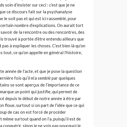
s soin d’insister sur ceci : c’est que je ne
que ce discours fait sur la psychana­lyse
e le soit pas et qui est ici rassemblé, pour
certain nombre d’explications. On aurait tort
à savoir de la rencontre ou des rencontres, des
uis trouvé à portée d’être entendu ailleurs que
t pas à expliquer les choses. C’est bien là qu’on
 tout, ce qu’on appelle en général l’histoire,
te année de l’ac­te, et que je pose la question
 dernière fois qu’il m’a semblé par quelques
rtains se sont aperçus de l’importance de ce
marque un point qui justifie, qui permet de
é depuis le début de notre année à être par
on floue, surtout si on part de l’idée que ce qui
coup de cas on est forcé de procéder
 même surtout quand on l’a, puisqu’il est de
a conquérir, sinon je ne vois pas pourquoi le