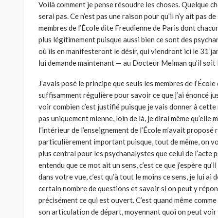
Voilà comment je pense résoudre les choses. Quelque chose
serai pas. Ce n’est pas une raison pour qu’il n’y ait pas d
membres de l’École dite Freudienne de Paris dont chacun s
plus légitimement puisque aussi bien ce sont des psychan
où ils en manifesteront le désir, qui viendront ici le 31 
lui demande maintenant — au Docteur Melman qu’il soit 
J’avais posé le principe que seuls les membres de l’École 
suffisamment régulière pour savoir ce que j’ai énoncé jus
voir combien c’est justifié puisque je vais donner à cette r
pas uniquement mienne, loin de là, je dirai même qu’elle
l’intérieur de l’enseignement de l’École m’avait propos
particulièrement important puisque, tout de même, on voi
plus central pour les psychanalystes que celui de l’acte
entendu que ce mot ait un sens, c’est ce que j’espère qu’i
dans votre vue, c’est qu’à tout le moins ce sens, je lui ai
certain nombre de questions et savoir si on peut y répond
pré­cisément ce qui est ouvert. C’est quand même comme c
son articulation de départ, moyennant quoi on peut voir 