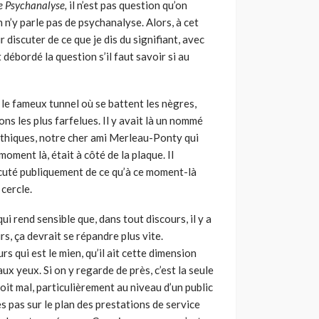
e Psychanalyse,
il n’est pas question qu’on
 n’y parle pas de psychanalyse. Alors, à cet
 discuter de ce que je dis du signifiant, avec
débordé la question s’il faut savoir si au
le fameux tunnel où se battent les nègres,
ions les plus farfelues. Il y avait là un nommé
athiques, notre cher ami Merleau-Ponty qui
oment là, était à côté de la plaque. Il
iscuté publiquement de ce qu’à ce moment-là
 cercle.
i rend sen­sible que, dans tout discours, il y a
urs, ça devrait se répandre plus vite.
urs qui est le mien, qu’il ait cette dimension
aux yeux. Si on y regarde de près, c’est la seule
voit mal, particulièrement au niveau d’un public
es pas sur le plan des prestations de service