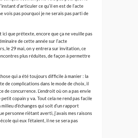
instant d’articuler ce qu’il en est de l’acte
ne vois pas pourquoi je ne serais pas parti de
t ici que pré­texte, encore que ça ne veuille pas
séminaire de cette année sur l’acte
rs, le 29 mai, on y entrera sur invitation, ce
rencontres plus réduites, de façon à permettre
se qui a été toujours difficile à manier : la
e de complications dans le mode de choix, il
ce de concurrence. L’endroit où on a pas envie
petit copain y va. Tout cela ne rend pas facile
un milieu d’échanges qui soit d’un rapport
que personne n’étant averti, j’avais mes raisons
école qui eux l’étaient, il ne se sera pas