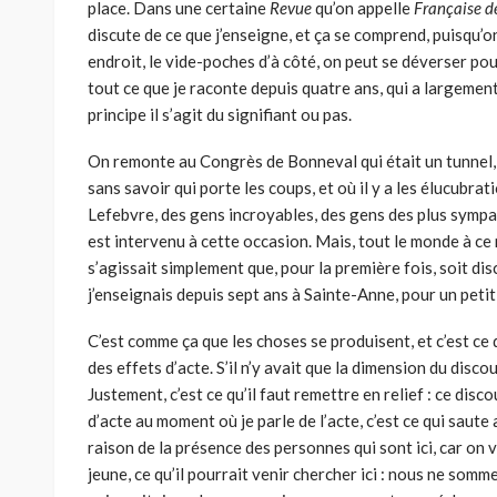
place. Dans une cer­taine
Revue
qu’on appelle
Française d
discute de ce que j’enseigne, et ça se comprend, puisqu’on
endroit, le vide-poches d’à côté, on peut se déverser pour
tout ce que je raconte depuis quatre ans, qui a largement 
principe il s’agit du signifiant ou pas.
On remonte au Congrès de Bonneval qui était un tunnel, 
sans savoir qui porte les coups, et où il y a les élucubrat
Lefebvre, des gens incroyables, des gens des plus symp
est intervenu à cette occasion. Mais, tout le monde à ce m
s’agissait simplement que, pour la première fois, soit d
j’en­seignais depuis sept ans à Sainte-Anne, pour un petit
C’est comme ça que les choses se produisent, et c’est ce qu
des effets d’acte. S’il n’y avait que la dimension du disco
Justement, c’est ce qu’il faut remettre en relief : ce disco
d’acte au moment où je parle de l’acte, c’est ce qui saute 
raison de la présence des per­sonnes qui sont ici, car on 
jeune, ce qu’il pourrait venir chercher ici : nous ne somm