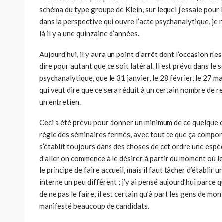
schéma du type groupe de Klein, sur lequel j’es­saie pour l’
dans la perspective qui ouvre l’acte psychanalytique, je 
là il y a une quinzaine d’années.
Aujourd’hui, il y aura un point d’arrêt dont l’occasion n’es
dire pour autant que ce soit latéral. Il est prévu dans le 
psychanalytique, que le 31 janvier, le 28 février, le 27 ma
qui veut dire que ce sera réduit à un certain nombre de 
un entretien.
Ceci a été prévu pour donner un minimum de ce quelque cho
règle des séminaires fermés, avec tout ce que ça comport
s’établit tou­jours dans des choses de cet ordre une espè
d’aller on commence à le désirer à partir du moment où le 
le principe de faire accueil, mais il faut tâcher d’établir 
interne un peu différent ; j’y ai pensé aujourd’hui parce 
de ne pas le faire, il est certain qu’à part les gens de mon 
manifesté beau­coup de candidats.