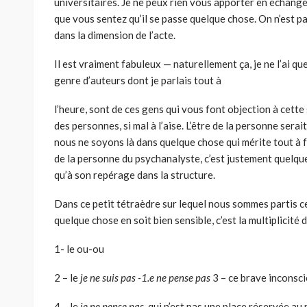
universitaires. Je ne peux rien vous apporter en échange
que vous sentez qu’il se passe quelque chose. On n’est p
dans la dimension de l’acte.
Il est vraiment fabuleux — naturellement ça, je ne l’ai qu
genre d’auteurs dont je parlais tout à
l’heure, sont de ces gens qui vous font objection à cette
des personnes, si mal à l’aise. L’être de la per­sonne serai
nous ne soyons là dans quelque chose qui mérite tout à fai
de la personne du psychanalyste, c’est justement quelqu
qu’à son repérage dans la structure.
Dans ce petit tétraèdre sur lequel nous sommes partis c
quelque chose en soit bien sensible, c’est la multiplicité 
1- le ou-ou
2 – le
je ne suis pas -1.e ne pense pas
3 – ce brave inconsci
4 – le
je ne pense pas,
qui n’est pas une place réservée au