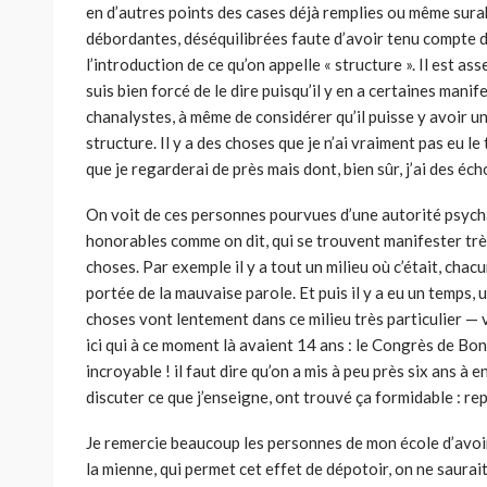
en d’autres points des cases déjà remplies ou même sur
débordantes, déséquilibrées faute d’avoir tenu compte de
l’introduction de ce qu’on appelle « structu­re ». Il est a
suis bien forcé de le dire puisqu’il y en a certaines mani
chanalystes, à même de considérer qu’il puisse y avoir un
structure. Il y a des choses que je n’ai vraiment pas eu l
que je regarderai de près mais dont, bien sûr, j’ai des éch
On voit de ces personnes pourvues d’une autorité psychan
honorables comme on dit, qui se trou­vent manifester trè
choses. Par exemple il y a tout un milieu où c’était, chac
portée de la mauvaise parole. Et puis il y a eu un temps, 
choses vont lentement dans ce milieu très particulier — 
ici qui à ce moment là avaient 14 ans : le Congrès de Bon
incroyable ! il faut dire qu’on a mis à peu près six ans à en
discuter ce que j’enseigne, ont trouvé ça formidable : r
Je remercie beaucoup les personnes de mon école d’avoir
la mienne, qui permet cet effet de dépotoir, on ne saurait 