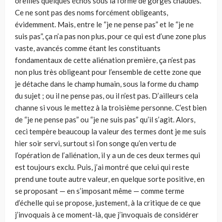
oreilles quelques échos sous la forme de gorges chaudes.
Ce ne sont pas des noms forcément obligeants,
évidemment. Mais, entre le “je ne pense pas” et le “je ne
suis pas”, ça n’a pas non plus, pour ce qui est d’une zone plus
vaste, avancés comme étant les constituants
fondamentaux de cette aliénation première, ça n’est pas
non plus très obligeant pour l’ensemble de cette zone que
je détache dans le champ humain, sous la forme du champ
du sujet ; ou il ne pense pas, ou il n’est pas. D’ailleurs cela
channe si vous le mettez à la troisième personne. C’est bien
de “je ne pense pas” ou “je ne suis pas” qu’il s’agit. Alors,
ceci tempère beaucoup la valeur des termes dont je me suis
hier soir servi, surtout si l’on songe qu’en vertu de
l’opération de l’aliénation, il y a un de ces deux termes qui
est toujours exclu. Puis, j’ai montré que celui qui reste
prend une toute autre valeur, en quelque sorte positive, en
se proposant — en s’imposant même — comme terme
d’échelle qui se propose, justement, à la critique de ce que
j’invoquais à ce moment-là, que j’invoquais de considérer