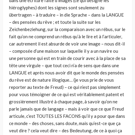
dans une écriture faite d’images (ce qui désigne les
hiéroglyphes) dont les signes sont seulement zu
übertragen – à traduire – in die Sprache – dans la LANGUE
– des pensées du rêve ; et toute la suite sur les
Zeichenbeziehung, sur la comparaison avec un rébus, sur le
fait qu’on ne comprend un rébus qu’à le lire et à l’articuler,
car autrement il est absurde de voir une image – nous dit-il
– composée d’une maison sur laquelle il y a un navire ou
une personne qui est en train de courir avec à la place de sa
tête une virgule – que tout ceci n’a de sens que dans une
LANGUE et après nous avoir dit que le monde des pensées
du rêve est de nature illogique… (je vous prie de vous
reporter au texte de Freud) – ce qui n’est pas simplement
pour vous témoigner de ce qui est véritablement patent et
grossièrement illustré à chaque page, à savoir qu’on ne
parle jamais que de langage – mais à voir que ce que Freud
articule, c’est TOUTES LES FACONS qu’il y a pour que dans
ce monde – des choses, sans doute, mais qu’est-ce que ça
veut dire ? cela veut dire – des Bedeutung, de ce à quoi ça