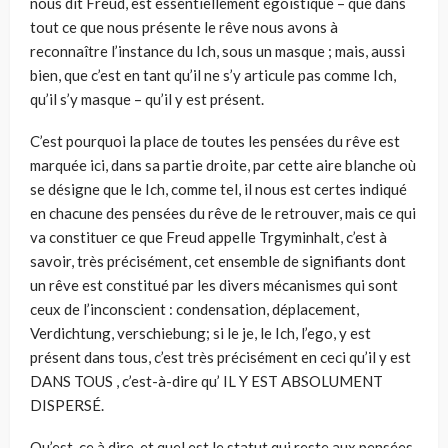
nous dit Freud, est essentiellement égoïstique – que dans
tout ce que nous présente le rêve nous avons à
reconnaître l’instance du Ich, sous un masque ; mais, aussi
bien, que c’est en tant qu’il ne s’y articule pas comme Ich,
qu’il s’y masque – qu’il y est présent.
C’est pourquoi la place de toutes les pensées du rêve est
marquée ici, dans sa partie droite, par cette aire blanche où
se désigne que le Ich, comme tel, il nous est certes indiqué
en chacune des pensées du rêve de le retrouver, mais ce qui
va constituer ce que Freud appelle Trgyminhalt, c’est à
savoir, très précisément, cet ensemble de signifiants dont
un rêve est constitué par les divers mécanismes qui sont
ceux de l’inconscient : condensation, déplacement,
Verdichtung, verschiebung; si le je, le Ich, l’ego, y est
présent dans tous, c’est très précisément en ceci qu’il y est
DANS TOUS , c’est-à-dire qu’ IL Y EST ABSOLUMENT
DISPERSÉ.
Qu’est-ce à dire, et quel est le statut qui reste aux pensées