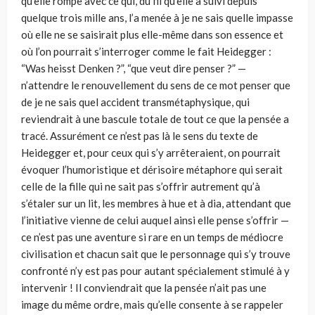
qu’elle rompe avec ce qui, du fil qu’elle a suivi depuis
quelque trois mille ans, l’a menée à je ne sais quelle impasse
où elle ne se saisirait plus elle-même dans son essence et
où l’on pourrait s’interroger comme le fait Heidegger :
“Was heisst Denken ?”, “que veut dire penser ?” —
n’attendre le renouvellement du sens de ce mot penser que
de je ne sais quel accident transmétaphysique, qui
reviendrait à une bascule totale de tout ce que la pensée a
tracé. Assurément ce n’est pas là le sens du texte de
Heidegger et, pour ceux qui s’y arrêteraient, on pourrait
évoquer l’humoristique et dérisoire métaphore qui serait
celle de la fille qui ne sait pas s’offrir autrement qu’à
s’étaler sur un lit, les membres à hue et à dia, attendant que
l’initiative vienne de celui auquel ainsi elle pense s’offrir —
ce n’est pas une aventure si rare en un temps de médiocre
civilisation et chacun sait que le personnage qui s’y trouve
confronté n’y est pas pour autant spécialement stimulé à y
intervenir ! Il conviendrait que la pensée n’ait pas une
image du même ordre, mais qu’elle consente à se rappeler