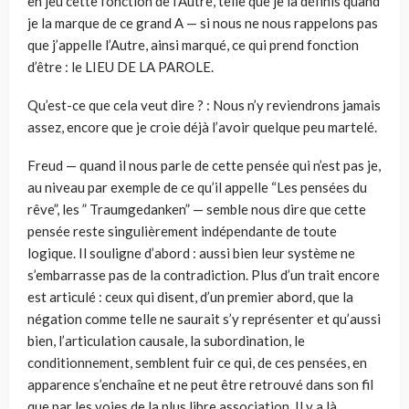
en jeu cette fonction de l’Autre, telle que je la définis quand
je la marque de ce grand A — si nous ne nous rappelons pas
que j’appelle l’Autre, ainsi marqué, ce qui prend fonction
d’être : le LIEU DE LA PAROLE.
Qu’est-ce que cela veut dire ? : Nous n’y reviendrons jamais
assez, encore que je croie déjà l’avoir quelque peu martelé.
Freud — quand il nous parle de cette pensée qui n’est pas je,
au niveau par exemple de ce qu’il appelle “Les pensées du
rêve”, les ” Traumgedanken” — semble nous dire que cette
pensée reste singulièrement indépendante de toute
logique. Il souligne d’abord : aussi bien leur système ne
s’embarrasse pas de la contradiction. Plus d’un trait encore
est articulé : ceux qui disent, d’un premier abord, que la
négation comme telle ne saurait s’y représenter et qu’aussi
bien, l’articulation causale, la subordination, le
conditionnement, semblent fuir ce qui, de ces pensées, en
apparence s’enchaîne et ne peut être retrouvé dans son fil
que par les voies de la plus libre association. Il y a là