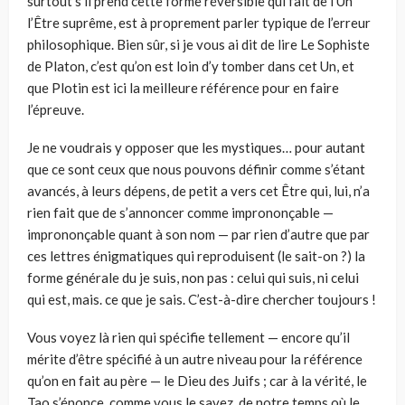
surtout s’il prend cette forme réversible qui fait de l’Un
l’Être suprême, est à proprement parler typique de l’erreur
philosophique. Bien sûr, si je vous ai dit de lire Le Sophiste
de Platon, c’est qu’on est loin d’y tomber dans cet Un, et
que Plotin est ici la meilleure référence pour en faire
l’épreuve.
Je ne voudrais y opposer que les mystiques… pour autant
que ce sont ceux que nous pouvons définir comme s’étant
avancés, à leurs dépens, de petit a vers cet Être qui, lui, n’a
rien fait que de s’annoncer comme imprononçable —
imprononçable quant à son nom — par rien d’autre que par
ces lettres énigmatiques qui reproduisent (le sait-on ?) la
forme générale du je suis, non pas : celui qui suis, ni celui
qui est, mais. ce que je sais. C’est-à-dire chercher toujours !
Vous voyez là rien qui spécifie tellement — encore qu’il
mérite d’être spécifié à un autre niveau pour la référence
qu’on en fait au père — le Dieu des Juifs ; car à la vérité, le
Tao s’énonce, comme vous le savez, de notre temps où le