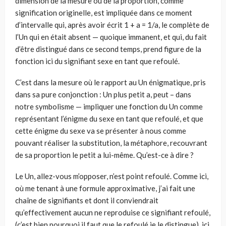
dimension de la mesure ou de la proportion, comme
signification originelle, est impliquée dans ce moment
d’intervalle qui, après avoir écrit 1 + a = 1/a, le complète de
l’Un qui en était absent — quoique immanent, et qui, du fait
d’être distingué dans ce second temps, prend figure de la
fonction ici du signifiant sexe en tant que refoulé.
C’est dans la mesure où le rapport au Un énigmatique, pris
dans sa pure conjonction : Un plus petit a, peut – dans
notre symbolisme — impliquer une fonction du Un comme
représentant l’énigme du sexe en tant que refoulé, et que
cette énigme du sexe va se présenter à nous comme
pouvant réaliser la substitution, la métaphore, recouvrant
de sa proportion le petit a lui-même. Qu’est-ce à dire ?
Le Un, allez-vous m’opposer, n’est point refoulé. Comme ici,
où me tenant à une formule approximative, j’ai fait une
chaîne de signifiants et dont il conviendrait
qu’effectivement aucun ne reproduise ce signifiant refoulé,
(c’est bien pourquoi il faut que le refoulé je le distingue), ici