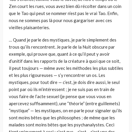
Zen court les rues, vous avez bien dû récolter dans un coin
que le Tao qui peut se nommer n’est pas le vrai Tao. Enfin,
nous ne sommes pas là pour nous gargariser avec ces
vieilles plaisanteries.
… Quand je parle des mystiques, je parle simplement des
trous qu’ils rencontrent. Je parle de la Nuit obscure par
exemple, qui prouve que, quant à ce qu’il peut y avoir
d’unitif dans les rapports de la créature à quoi que ce soit,
il peut toujours — même avec les méthodes les plus subtiles
et les plus rigoureuses — s’y rencontrer un os. Les
mystiques, pour tout dire — c’est, je dois dire aussi, le seul
point par où ils m’intéressent ; je ne suis pas en train de
vous faire de l’acte sexuel (je pense que vous vous en
apercevez suffisamment), une “théorie” (entre guillemets)
“mystique” — les mystiques, on en parle pour signaler qu’ils
sont moins bêtes que les philosophes ; de même que les
malades sont moins bêtes que les psychanalystes. Ceci
tient uniquement à ceci : c’est que… c’est… c’est une des