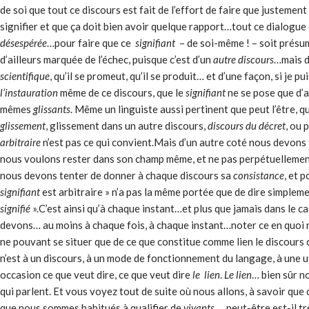
de soi que tout ce discours est fait de l’effort de faire que justement
signifier et que ça doit bien avoir quelque rapport…tout ce dialogue
désespérée
…pour faire que ce
signifiant
– de soi-même ! – soit présu
d’ailleurs marquée de l’échec, puisque c’est d’un
autre discours
…mais d
scientifique
, qu’il se promeut, qu’il se produit… et d’une façon, si je pui
l’instauration
même de ce discours, que le
signifiant
ne se pose que d’
mêmes
glissants
. Même un linguiste aussi pertinent que peut l’être, 
glissement
, glissement dans un autre discours,
discours du décret
, ou 
arbitraire
n’est pas ce qui convient.Mais d’un autre coté nous devons 
nous voulons rester dans son champ même, et ne pas perpétuellemen
nous devons tenter de donner à chaque discours sa
consistance
, et 
signifiant
est arbitraire » n’a pas la même portée que de dire simpleme
signifié
».C’est ainsi qu’à chaque instant…et plus que jamais dans le c
devons… au moins à chaque fois, à chaque instant…noter ce en quoi 
ne pouvant se situer que de ce que constitue comme lien le discours com
n’est à un discours, à un mode de fonctionnement du langage, à une ut
occasion ce que veut dire, ce que veut dire
le lien
.
Le lien
… bien sûr n
qui parlent. Et vous voyez tout de suite où nous allons, à savoir que 
que nous sommes habitués à qualifier de
vivants
, …peut-être est-il tr