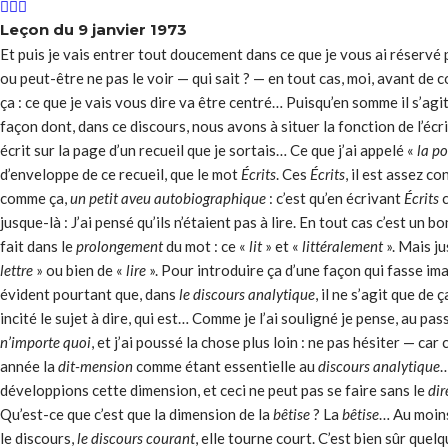
Leçon du 9 janvier 1973
Et puis je vais entrer tout doucement dans ce que je vous ai réservé 
ou peut-être ne pas le voir — qui sait ? — en tout cas, moi, avant de 
ça : ce que je vais vous dire va être centré… Puisqu’en somme il s’ag
façon dont, dans ce discours, nous avons à situer la fonction de l’écri
écrit sur la page d’un recueil que je sortais… Ce que j’ai appelé «
la p
d’enveloppe de ce recueil, que le mot
Écrits
. Ces
Écrits
, il est assez c
comme ça,
un petit aveu autobiographique
: c’est qu’en écrivant
Écrits
c
jusque-là : J’ai pensé qu’ils n’étaient pas à lire. En tout cas c’est un 
fait dans le
prolongement
du mot : ce «
lit
» et «
littéralement
». Mais j
lettre
» ou bien de «
lire
». Pour introduire ça d’une façon qui fasse ima
évident pourtant que, dans
le discours analytique
, il ne s’agit que de ç
incité le sujet à dire, qui est… Comme je l’ai souligné je pense, au pa
n’importe quoi
, et j’ai poussé la chose plus loin : ne pas hésiter — car
année la
dit-mension
comme étant essentielle au
discours analytique
…
développions cette dimension, et ceci ne peut pas se faire sans le
dir
Qu’est-ce que c’est que la dimension de la
bêtise
? La
bêtise
… Au moins
le discours,
le discours courant
, elle tourne court. C’est bien sûr quel