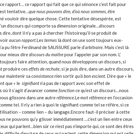
 ce rapport… ce rapport qui fait que ce qui sénonce c’est fait pour
 est tentative…
que nous pouvons dire, d’où nous sommes,
être
mé vouloir dire quelque chose. Cette tentative désespérée, est
’un discours qui comporte sa dimension originale…
discours
s dire, dont il n’y a pas à chercher l’histoirequ’il se produit de
avoir
aucun rapport
.Les
termes
là dont on use sont toujours eux-
qu’a pu l’être Ferdinand de SAUSSURE parle d’
arbitraire
. Mais c’est là
pour mieux dire
discours du maître
pour l’appe­ler par son nom. L’
toujours faire attention, quand nous développons un discours, si
t produire ces
effets de rechute
, si je puis dire, dans un autre discours,
pour maintenir sa
consistance
n’en sortir
qu’à bon escient
. Dire que « le
nt que « le
signifiant
n’a pas de rapport avec son effet de
as où il s’agit d’avancer comme
fonction
ce qu’est un discours…nous
nous glissons dans une autre
référence
.Le mot
référence
en l’occasion
me tel. Il n’y a rien à quoi le signifiant comme tel se réfère, si ce
ilisation – comme lien – du langage.Encore faut-il préciser à cette
ous ne pouvons qu’y glisser immédiatement …c’est un lien entre ceux
ceux qui parlent…bien sûr ce n’est pas n’importe qui, ce sont des êtres
ès difficile d’exclure de ceux qui parlent, cette dimension qui est celle