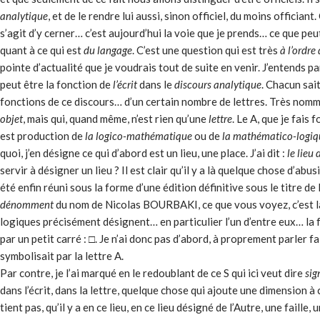
analytique
, et de le rendre lui aussi, sinon officiel, du moins officiant
s’agit d’y cerner… c’est aujourd’hui la voie que je prends… ce que peut
quant à ce qui est
du langage
. C’est une question qui est très
à l’ordre
pointe d’actualité que je voudrais tout de suite en venir. J’entends par
peut être la fonction de
l’écrit
dans le
discours analytique
. Chacun sai
fonctions de ce discours… d’un certain nombre de lettres. Très nommém
objet
, mais qui, quand même, n’est rien qu’une
lettre
. Le A, que je fais
est production de
la logico­-mathématique
ou de
la mathématico-logiq
quoi, j’en désigne ce qui d’abord est un lieu, une place. J’ai dit :
le lieu 
servir à désigner un lieu ? Il est clair qu’il y a là quelque chose d’a
été enfin réuni sous la forme d’une édition définitive sous le titre de 
dénomment
du nom de Nicolas BOURBAKI, ce que vous voyez, c’est la
logiques précisément désignent… en particulier l’un d’entre eux… la 
par un petit carré : □. Je n’ai donc pas d’abord, à proprement parler fa
symbolisait par la lettre A.
Par contre, je l’ai marqué en le redoublant de ce S qui ici veut dire
sig
dans l’écrit, dans la lettre, quelque chose qui ajoute une dimension à
tient pas, qu’il y a en ce lieu, en ce lieu désigné de l’Autre, une faille