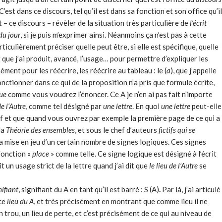
. C’est dans ce discours, tel qu’il est dans sa fonction et son office qu’il
 – ce discours – révèler de la situation très particulière de
l’écrit
 du jour
, si je puis m’exprimer ainsi. Néanmoins ça n’est pas à cette
ticulièrement préciser quelle peut être, si elle est spécifique, quelle
t que j’ai produit, avancé, l’usage… pour permettre d’expliquer les
ent pour les réécrire, les réécrire au tableau : le (
a
), que j’appelle
 fonctionner dans ce qui de la proposition n’a pris que formule écrite,
ue
comme vous voudrez l’énoncer. Ce A je n’en ai pas fait n’importe
de l’Autre
, comme tel désigné par
une lettre
. En quoi
une lettre
peut-elle
busif et que quand vous ouvrez par exemple la première page de ce qui a
la
Théorie des ensembles
, et sous le chef d’auteurs
fictifs qui se
 mise en jeu d’un certain nombre de signes logiques. Ces signes
fonction «
place
» comme telle. Ce signe logique est désigné à l’écrit
it un usage strict de la lettre quand j’ai dit que
le lieu de l’Autre
se
nifiant
, signifiant du A en tant qu’il est barré : S (A)
.
Par là, j’ai articulé
 ce
lieu du A
, et très précisément en montrant que comme lieu il ne
, un trou, un lieu de perte, et c’est précisément de ce qui au niveau de