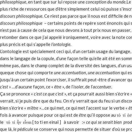
philosophique
, en tant que sur lui repose une
conception du monde
.Le
plus riche de ressources que d’être simplement celui où puisse s’inscri
discours philosophique
. Ce n’est pas parce que il nous est difficile 
discours philosophique
– certains points de repère sont énoncés qui 
n’est pas à cause de cela que nous devons à tout prix nous en passer, à
retomber dans ce que j’ai appelé ironiquement, voire avec la note c
plus précis et qui s’appelle
l’ontologie
.
L’ontologie est spécialement ceci qui, d’un certain usage du langage, 
dans le langage de la copule, d’une façon telle qu’elle ait été en so
même pas, dans le champ complet de la diversité des langues, d’un us
queque chose qui comporte
une accentuation
,
une accentuation
qui es
jusqu’à un certain point l’exorciser, il suffirait peut-être d’avancer q
c’est
» …d’aucune façon, ce «
être
», de l’
isoler
, de l’
accentuer
.
Ça se prononce «
c’est ce que c’est
», et ça pourrait aussi bien s’écrire 
verrait, si je puis dire que du feu. On n’y verrait que du feu si un disco
bien s’écrire «
m’être
»…ce qui met, ce qui met l’accent sur le verbe «
êt
fois à avancer puisque pour ce qui est de
être
qu’il oppose au τό τί ἑστι 
le τό τί ἦν εἶναι [ to ti en einaï ] à savoir :«
ce qui se serait bien prod
que là,
le pédicule
se conserve qui nous permette de situer d’où se pr