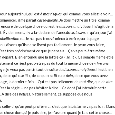
pour aujourd’hui, qui est
à mes risques
, qui comme vous allez le voir…
commencer, il me paraît
casse-gueule
. Je dois mettre un titre, comme
it encore de quelque chose qui est le
discours analytique
. Il s’agit de la
t. Évidemment, il y a là-dedans de l’anecdote, à savoir qu’un jour j’ai
oubellication
»… Je n’ai pas trouvé mieux à écrire, sur la page
onnu, disons qu’ils ne se lisent pas facilement. Je peux vous faire,
’est très précisément ce que je pensais… Ça va peut-être même
bon départ. Bien entendu que la lettre ça «
se lit
». Ça semble même être
ustement ce n’est peut-être pas du tout la même chose de «
lire une
ge, je veux pas partir tout de suite du
discours analytique
. Il est bien
a, de ce qui «
se lit
», de ce qui «
se lit
»
au-delà
, de ce que vous avez
ssage, la dernière fois… Qui est pas tellement de
tout dire
, que de
dire
 c’est la règle — ne pas hésiter à dire… Ce dont j’ai introduit cette
 À dire des
bêtises
. Naturellement, ça suppose que nous
e
.
 celle-ci qu’on peut proférer,… c’est que la
bêtise
ne va pas loin. Dans
que chose dont, si je puis dire, je m’assure quand je fais cette chose…