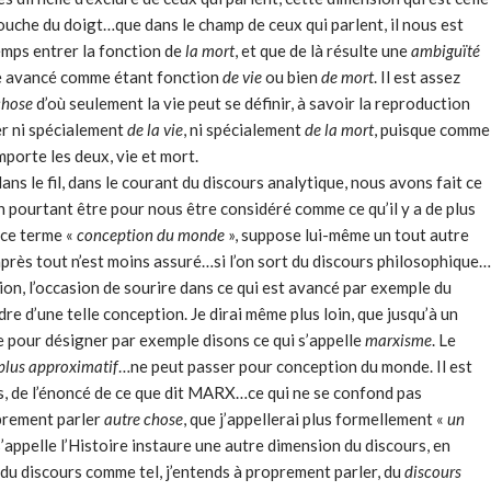
ouche du doigt…que dans le champ de ceux qui parlent, il nous est
mps entrer la fonction de
la mort
, et que
de là résulte une
ambiguïté
tre avancé comme étant fonction
de vie
ou bien
de mort
. Il est assez
chose
d’où seulement la vie peut se définir, à savoir la reproduction
er ni spécialement
de la vie
, ni spécialement
de la mort
, puisque comme
mporte les deux, vie et mort.
dans le fil, dans le courant du discours analytique, nous avons fait ce
en pourtant être pour nous être considéré comme ce qu’il y a de plus
 ce terme «
conception du monde
», suppose lui-même un tout autre
après tout n’est moins assuré…si l’on sort du discours philosophique…
ion, l’occasion de sourire dans ce qui est avancé par exemple du
rdre d’une telle conception.
Je dirai même plus loin, que jusqu’à un
rme pour désigner par exemple disons ce qui s’appelle
marxisme
. Le
 plus approximatif
…ne peut passer pour conception du monde. Il est
es, de l’énoncé de ce que dit MARX…ce qui ne se confond pas
prement parler
autre chose
, que j’appel­lerai plus formellement «
un
’appelle l’Histoire instaure une autre dimension du discours, en
 du discours comme tel, j’entends à proprement parler, du
discours