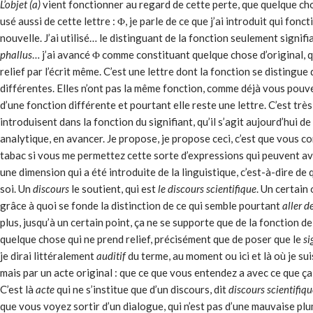
L’objet (a)
vient fonctionner au regard de cette perte, que quelque chos
usé aussi de cette lettre : Φ, je parle de ce que j’ai introduit qui fo
nouvelle. J’ai utilisé… le distinguant de la fonction seulement signif
phallus
… j’ai avancé Φ comme constituant quelque chose d’original, qu
relief par l’écrit même. C’est une lettre dont la fonction se distingue 
différentes. Elles n’ont pas la même fonction, comme déjà vous pouvez
d’une fonction différente et pourtant elle reste une lettre. C’est trè
introduisent dans la fonction du signifiant, qu’il s’agit aujourd’hui d
analytique, en avancer. Je propose, je propose ceci, c’est que vous c
tabac si vous me permettez cette sorte d’expressions qui peuvent avoi
une dimension qui a été introduite de la linguistique, c’est-à-dire de
soi. Un
discours
le soutient, qui est
le discours scientifique
. Un certain 
grâce à quoi se fonde la distinction de ce qui semble pourtant
aller d
plus, jusqu’à un certain point, ça ne se supporte que de la fonction d
quelque chose qui ne prend relief, précisément que de poser que le
si
je dirai littéralement
auditif
du terme, au moment ou ici et là où je suis
mais par un acte original : que ce que vous entendez a avec ce que ça 
C’est là
acte
qui ne s’institue que d’un discours, dit
discours scientifiqu
que vous voyez sortir d’un dialogue, qui n’est pas d’une mauvaise plu