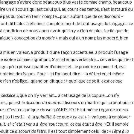
 langage s’avère donc beaucoup plus vaste comme champ, beaucoup
re un discours qui est celui qui, au cours des temps, s’est instauré du
de ne pas du tout en tenir compte…pour autant que de ce discours –
sont difficiles à éliminer complètement de tout usage du langage…ce
 condition de nous apercevoir qu’il n’y a rien de plus facile que de
omique «
conception du monde
», mais qui a un nom plus modéré, bien
a mis en valeur, a produit d’une façon accentuée, a produit l’usage
mme isolée comme signifiant. S’arrêter au verbe
être
… ce verbe qui n’est
age qu’on puisse qualifier d’universel…le produire comme tel, est
t pleine de risques.Pour – si l’on peut dire – la détecter, et même
ue rien n’oblige…quand on dit que : « quoi que ce soit
, c’est ce que
«
seskecé
», que on n’y verrait… à cet usage de la copule…on n’y
urs, qui est
le discours du maître
…discours du maître qui ici peut aussi
re
».C’est ce quelque chose qu’ARISTOTE lui-même regarde à deux
[ to ti esti ] , à la
quiddité
, à ce que «
ça est
», il va jusqu’à employer
uit, si c’ était venu à être tout court, ce qui était à être
»Et il semble
oduit ce
discours de l’être
. Il est tout simplement celui de : «
l’être à la