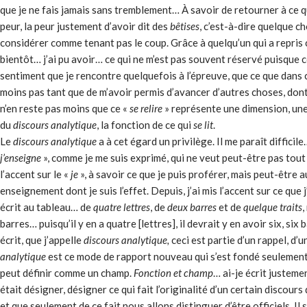
que je ne fais jamais sans tremblement… À savoir de retourner à ce q
peur, la peur justement d’avoir dit des
bêtises
, c’est-à-dire quelque c
considérer comme tenant pas le coup. Grâce à quelqu’un qui a repris 
bientôt… j’ai pu avoir… ce qui ne m’est pas souvent réservé puisque co
sentiment que je rencontre quelquefois à l’épreuve, que ce que dans cet
moins pas tant que de m’avoir permis d’avancer d’autres choses, dont i
n’en reste pas moins que ce «
se relire
» représente une dimension, une
du
discours analytique
, la fonction de ce qui
se lit
.
Le
discours analytique
a à cet égard un privilège. Il me paraît difficile
j’enseigne
», comme je me suis exprimé, qui ne veut peut-être pas tout à 
l’accent sur le «
je
», à savoir ce que je puis proférer, mais peut-être a
enseignement dont je suis l’effet. Depuis, j’ai mis l’accent sur ce que j
écrit au tableau… de
quatre lettres
, de
deux barres
et de
quelque traits
,
barres… puisqu’il y en a quatre [lettres], il devrait y en avoir six, s
écrit, que j’appelle
discours analytique,
ceci est partie d’un rappel, d’u
analytique
est ce mode de rapport nouveau qui s’est fondé seulement
peut définir comme un champ.
Fonction et champ
… ai-je écrit justem
était désigner, désigner ce qui fait l’originalité d’un certain discour
et que seulement de ce fait nous allons distinguer d’être officiels. Il 