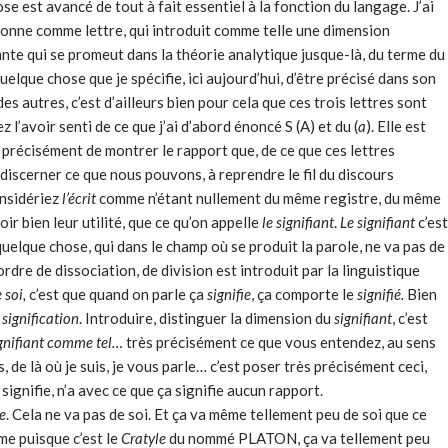
e est avancé de tout à fait essentiel à la fonction du langage. J’ai
nctionne comme lettre, qui introduit comme telle une dimension
iante qui se promeut dans la théorie analytique jusque-là, du terme du
elque chose que je spécifie, ici aujourd’hui, d’être précisé dans son
des autres, c’est d’ailleurs bien pour cela que ces trois lettres sont
 l’avoir senti de ce que j’ai d’abord énoncé S (A)
et du (
a
). Elle est
s précisément de montrer le rapport que, de ce que ces lettres
e discerner ce que nous pouvons, à reprendre le fil du discours
onsidériez
l’écrit
comme n’étant nullement du même registre, du même
r bien leur utilité, que ce qu’on appelle
le signifiant
.
Le signifiant
c’est
 quelque chose, qui dans le champ où se produit la parole, ne va pas de
ordre de dissociation, de division est introduit par la linguistique
e soi,
c’est que quand on parle ça
signifie
, ça comporte le
signifié.
Bien
e
signification
. Introduire, distinguer la dimension du
signifiant
, c’est
gnifiant comme tel…
très précisément ce que vous entendez, au sens
, de là où je suis, je vous parle… c’est poser très précisément ceci,
signifie, n’a avec ce que ça signifie aucun rapport.
e
. Cela ne va pas de soi. Et ça va même tellement peu de soi que ce
me puisque c’est le
Cratyle
du nommé PLATON, ça va tellement peu