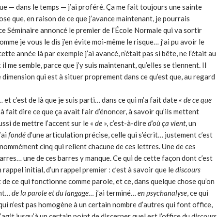
ue — dans le temps — j’ai proféré. Ça me fait toujours une sainte
hose que, en raison de ce que j’avance maintenant, je pourrais
ce Séminaire annoncé le premier de l’École Normale qui va sortir
mme je vous le dis j’en évite moi-même le risque… j’ai pu avoir le
te année là par exemple j’ai avancé, n’était pas si bête, ne l’était au
l me semble, parce que j’y suis maintenant, qu’elles se tiennent. Il
 dimension qui est à situer proprement dans ce qu’est que, au regard
… et c’est de là que je suis parti… dans ce qui m’a fait date «
de ce que
fait dire ce que ça avait l’air d’énoncer, à savoir qu’ils mettent
ussi de mettre l’accent sur le «
de
», c’est-à-dire
d’où ça vient
, un
’ai
fondé
d’une articulation précise, celle qui s’écrit… justement c’est
 nommément cinq qui relient chacune de ces lettres. Une de ces
ix barres… une de ces barres y manque. Ce qui de cette façon dont c’est
n rappel initial, d’un rappel premier : c’est à savoir que le
discours
 de ce qui fonctionne comme parole, et ce, dans quelque chose qu’on
ent…
de la parole et du langage…
j’ai terminé…
en psy­chanalyse
, ce qui
s qui n’est pas homogène à un certain nombre d’autres qui font office,
s’agit jusqu’à un certain point de discerner quel est l’office du
discours