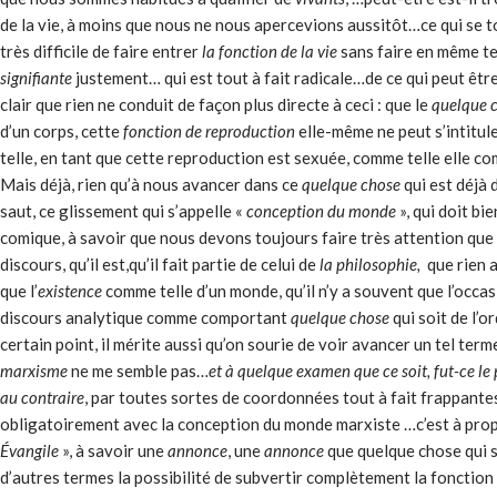
de la vie, à moins que nous ne nous apercevions aussitôt…ce qui se t
très difficile de faire entrer
la fonction de la vie
sans faire en même te
signifiante
justement… qui est tout à fait radicale…de ce qui peut ê
clair que rien ne conduit de façon plus directe à ceci : que le
quelque 
d’un corps, cette
fonction de reproduction
elle-même ne peut s’intitul
telle, en tant que cette reproduction est sexuée, comme telle elle co
Mais déjà, rien qu’à nous avancer dans ce
quelque chose
qui est déjà 
saut, ce glissement qui s’appelle «
conception du monde
», qui doit bi
comique, à savoir que nous devons toujours faire très attention que
discours, qu’il est,qu’il fait partie de celui de
la philosophie,
que rien 
que l’
existence
comme telle d’un monde, qu’il n’y a souvent que l’occas
discours analytique comme comportant
quelque chose
qui soit de l’o
certain point, il mérite aussi qu’on sourie de voir avancer un tel te
marxisme
ne me semble pas…
et à quelque examen que ce soit, fut-ce le
au contraire
, par toutes sortes de coordon­nées tout à fait frappant
obligatoirement avec la conception du monde marxiste …c’est à pro
Évangile
», à savoir une
annonce
, une
annonce
que quelque chose qui s
d’autres termes la possibilité de subvertir complètement la fonction