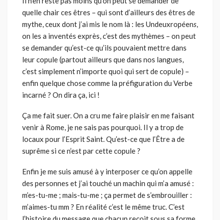
Il n’en reste pas moins qu’on peut se demander de
quelle chair ces êtres – qui sont d’ailleurs des êtres de
mythe, ceux dont j’ai mis le nom là : les Undeuxropéen
s
,
on les a inventés exprès, c’est des mythèmes – on peut
se demander qu’est-ce qu’ils pouvaient mettre dans
leur copule (partout ailleurs que dans nos langues,
c’est simplement n’importe quoi qui sert de copule) –
enfin quelque chose comme la préfiguration du Verbe
incarné ? On dira ça, ici !
Ça me fait suer. On a cru me faire plaisir en me faisant
venir à Rome, je ne sais pas pourquoi. Il y a trop de
locaux pour l’Esprit Saint. Qu’est-ce que l’Être a de
suprême si ce n’est par cette copule ?
Enfin je me suis amusé à y interposer ce qu’on appelle
des personnes et j’ai touché un machin qui m’a amusé :
m’es-tu-me ; mais-tu-me ; ça permet de s’embrouiller :
m’aimes-tu mm ? En réalité c’est le même truc. C’est
l’histoire du message que chacun reçoit sous sa forme