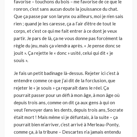
favorise – touchons du bois – me favorise de ce que le
ronron, c’est sans aucun doute la jouissance du chat.
Que ça passe par son larynx ou ailleurs, moi je n’en sais
rien ; quand je les caresse, ça a l’air d’être de tout le
corps, et c’est ce qui me fait entrer à ce dont je veux
partir. Je pars de là, ça ne vous donne pas forcément la
règle du jeu, mais ça viendra après. « Je pense donc se
jouit ». Ça rejette le « donc » usité, celui qui dit « je
souis ».
Je fais un petit badinage là-dessus. Rejeter ici c’est à
entendre comme ce que j’ai dit de la forclusion, que
rejeter le « je souis » ça reparaît dans le réel. Ça
pourrait passer pour un défi à mon âge, à mon âge où
depuis trois ans, comme on dit ça aux gens à qui on
veut l’envoyer dans les dents, depuis trois ans, Socrate
était mort ! Mais même si je défuntai
s
, à la suite – ça
pourrait bien m’arriver, c’est arrivé à Merleau-Ponty,
comme ça, à la tribune – Descartes n’a jamais entendu