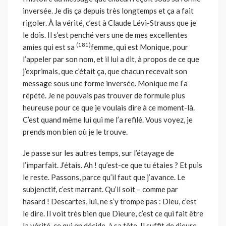
inversée. Je dis ça depuis très longtemps et ça a fait
rigoler. À la vérité, c’est à Claude Lévi-Strauss que je
le dois. Il s’est penché vers une de mes excellentes
(181)
amies qui est sa
femme, qui est Monique, pour
l’appeler par son nom, et il lui a dit, à propos de ce que
j’exprimais, que c’était ça, que chacun recevait son
message sous une forme inversée. Monique me l’a
répété. Je ne pouvais pas trouver de formule plus
heureuse pour ce que je voulais dire à ce moment-là.
C’est quand même lui qui me l’a refilé. Vous voyez, je
prends mon bien où je le trouve.
Je passe sur les autres temps, sur l’étayage de
l’imparfait. J’étais. Ah ! qu’est-ce que tu étaies ? Et puis
le reste. Passons, parce qu’il faut que j’avance. Le
subjenctif, c’est marrant. Qu’il soit – comme par
hasard ! Descartes, lui, ne s’y trompe pas : Dieu, c’est
le dire. Il voit très bien que Dieure, c’est ce qui fait être
la vérité, ce qui en décide, à sa tête. Il suffit de dieure