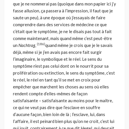
que je ne nommerai pas (quoique dans mon papier ici j’y
fasse allusion, ça passera à l’impression, il faut que je
saute un peu), à une époque où j’essayais de faire
comprendre dans des services de médecine ce que
c’était que le symptôme, je ne le disais pas tout à fait
comme maintenant, mais quand même c’est peut-être
(186)
un
Nachtrag
,
quand même je crois que je le savais
déjà, même si je j’en avais pas encore fait surgir
l’imaginaire, le symbolique et le réel. Le sens du
symptôme n’est pas celui dont on le nourrit pour sa
prolifération ou extinction, le sens du symptôme, c’est
le réel, le réel en tant qu’il se met en croix pour
empêcher que marchent les choses au sens où elles
rendent compte d’elles-mêmes de façon
satisfaisante – satisfaisante au moins pour le maître,
ce qui ne veut pas dire que l’esclave en souffre
d’aucune façon, bien loin de là ; l’esclave, lui, dans
l’affaire, il est peinard bien plus qu’on ne croit, c’est lui
qui jouit, contrairement à ce que dit Hegel, qui devrait