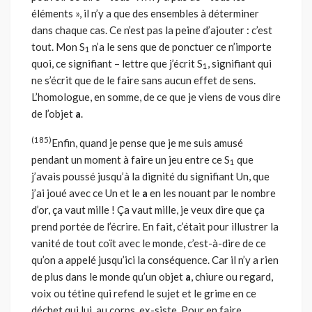
éléments », il n’y a que des ensembles à déterminer
dans chaque cas. Ce n’est pas la peine d’ajouter : c’est
tout. Mon S
n’a le sens que de ponctuer ce n’importe
1
quoi, ce signifiant – lettre que j’écrit S
, signifiant qui
1
ne s’écrit que de le faire sans aucun effet de sens.
L’homologue, en somme, de ce que je viens de vous dire
de l’objet
a
.
(185)
Enfin, quand je pense que je me suis amusé
pendant un moment à faire un jeu entre ce S
que
1
j’avais poussé jusqu’à la dignité du signifiant Un, que
j’ai joué avec ce Un et le
a
en les nouant par le nombre
d’or, ça vaut mille ! Ça vaut mille, je veux dire que ça
prend portée de l’écrire. En fait, c’était pour illustrer la
vanité de tout coït avec le monde, c’est-à-dire de ce
qu’on a appelé jusqu’ici la conséquence. Car il n’y a rien
de plus dans le monde qu’un objet
a
, chiure ou regard,
voix ou tétine qui refend le sujet et le grime en ce
déchet qui lui, au corps, ex-siste. Pour en faire