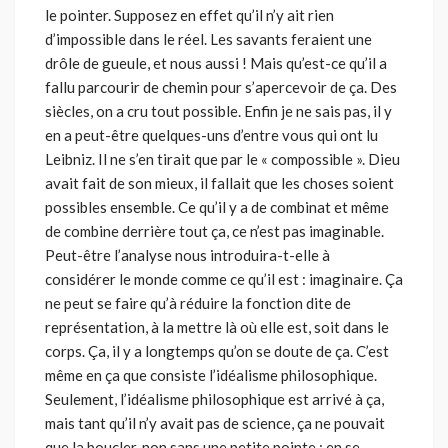
le pointer. Supposez en effet qu’il n’y ait rien
d’impossible dans le réel. Les savants feraient une
drôle de gueule, et nous aussi ! Mais qu’est-ce qu’il a
fallu parcourir de chemin pour s’apercevoir de ça. Des
siècles, on a cru tout possible. Enfin je ne sais pas, il y
en a peut-être quelques-uns d’entre vous qui ont lu
Leibniz. Il ne s’en tirait que par le « compossible ». Dieu
avait fait de son mieux, il fallait que les choses soient
possibles ensemble. Ce qu’il y a de combinat et même
de combine derrière tout ça, ce n’est pas imaginable.
Peut-être l’analyse nous introduira-t-elle à
considérer le monde comme ce qu’il est : imaginaire. Ça
ne peut se faire qu’à réduire la fonction dite de
représentation, à la mettre là où elle est, soit dans le
corps. Ça, il y a longtemps qu’on se doute de ça. C’est
même en ça que consiste l’idéalisme philosophique.
Seulement, l’idéalisme philosophique est arrivé à ça,
mais tant qu’il n’y avait pas de science, ça ne pouvait
que la boucler, non sans une petite pointe : en se