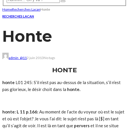
Home
Recherches Lacan
Honte
RECHERCHES LACAN
Honte
admin_@11
2 juin 2013
No tags
HONTE
honte
L01 245: S’il n’est pas au-dessus de la situation, s’il n’est
pas glorieux, le désir choit dans la
honte.
honte: L 11 p.166:
Au moment de l’acte du voyeur où est le sujet
et où est l’objet? Je vous l’ai dit: le sujet n’est pas là [$] en tant
qu’il s’agit de voir. Il est là en tant que
pervers
et il ne se situe