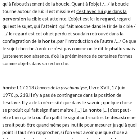
qu’à l’aboutissement de la boucle. Quant à l’objet /…/ la boucle
tourne autour de lui: il est missile et
c’est avec lui que dans la
perversion
la cible est atteinte
. L’objet est ici le
regard
, regard
qui est le sujet, qui l’atteint, qui fait mouche dans le tir de la cible /
…/ le regard est cet objet perdu et soudain retrouvé dans la
conflagration de la
honte,
par l’introduction de l’autre /…/ Ce que
le sujet cherche à voir ce n’est pas comme on le dit le
phallus
mais
justement son absence, d’où la prééminence de certaines formes
comme objets dans sa recherche.
honte
L17 218
L’envers de la psychanalyse,
Livre XVII, 17 juin
1970, p. 218.Il n’y a pas de contingence dans la position de
l’esclave. Il y a de la né­cessité que dans le savoir ; quelque chose
se produit qui fait signifiant maître. […] La
honte
[…] c’est peut-
être bien ça le
trou
d’où jaillit le si­gnifiant-maître. Le
désastre
ne
serait peut-être quand même pas inutile pour mesurer jusqu’à quel
point il faut s’en rapprocher, si l’on veut avoir quelque chose à