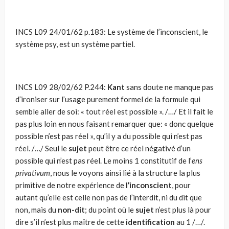
INCS L09 24/01/62 p.183: Le système de l’inconscient, le
système psy, est un système partiel.
INCS L09 28/02/62 P.244:
Kant
sans doute ne manque pas
d’ironiser sur l’usage purement formel de la formule qui
semble aller de soi: « tout réel est possible ». /…/ Et il fait le
pas plus loin en nous faisant remarquer que: « donc quelque
possible n’est pas réel », qu’il y a du possible qui n’est pas
réel. /…/ Seul le
sujet
peut être ce réel négativé d’un
possible qui n’est pas réel. Le moins 1 constitutif de l’
ens
privativum
, nous le voyons ainsi lié à la structure la plus
primitive de notre expérience de
l’inconscient
, pour
autant qu’elle est celle non pas de l’interdit, ni du dit que
non, mais du
non-dit
; du point où le
sujet
n’est plus là pour
dire s’il n’est plus maître de cette
identification
au 1 /…/.