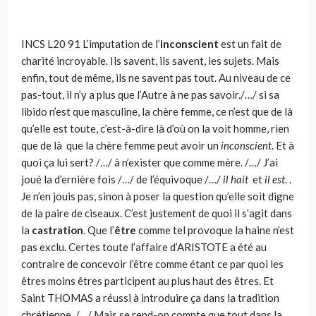
INCS
L20 91
L’imputation de l’
inconscient
est un fait de
charité incroyable. Ils savent, ils savent, les sujets. Mais
enfin, tout de même, ils ne savent pas tout. Au niveau de ce
pas-tout, il n’y a plus que l’Autre à ne pas savoir./…/ si sa
libido n’est que masculine, la chère femme, ce n’est que de là
qu’elle est toute, c’est-à-dire là d’où on la voit homme, rien
que de là que la chère femme peut avoir un
inconscient
. Et à
quoi ça lui sert? /…/ à n’exister que comme mère. /…/ J’ai
joué la d’ernière fois /…/ de l’équivoque /…/
il hait
et
il est.
.
Je n’en jouis pas, sinon à poser la question qu’elle soit digne
de la paire de ci­seaux. C’est justement de quoi il s’agit dans
la
castration
. Que l’
être
comme tel provoque la haine n’est
pas ex­clu. Certes toute l’affaire d’ARISTOTE a été au
contraire de concevoir l’être comme étant ce par quoi les
êtres moins êtres participent au plus haut des êtres. Et
Saint THOMAS a réussi à introduire ça dans la tradi­tion
chrétienne. /…/ Mais se rend-on compte que tout dans la