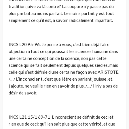
tradition juive va là contre? La coupure n’y passe pas du
plus parfait au moins parfait. Le moins par­fait y est tout
simplement ce qu’il est, à savoir radicale­ment imparfait.
INCS L20 95-96:
Je pense à vous, c’est bien déjà faire
objection à tout ce qui poussait les sciences humaine dans
une cer­taine conception de la science, non pas cette
science qui se fait seulement depuis quelques siècles, mais
celle qui s’est définie d’une certaine façon avec ARISTOTE.
/…/
L’inconscient,
c’est que l’être en parlant
jouisse,
et,
j’ajoute, ne veuille rien en savoir de plus. /…/ Il n’y a pas de
désir de savoir.
INCS L21 15/1 69-71 L’inconscient se définit de ceci et
rien que de ceci: qu’il en sait plus que cette
vérité
, et que