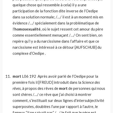
quelque chose qui ressemble à cela) il y a une
participation de la fonction dite inverse de l’Oedipe
dans sa solution normale; /…/ il est à un moment mis en
évidence /…/ spécialement dans la problématique de
l’
homosexualité
, où le sujet ressent cet amour du père
comme essentiellement menaçant /…/ On sent bien, on
repère qu’l y a du narcissisme dans l’affaire et que ce
narcissisme est intéressé à ce détour [AUFSCHUB] du
complexe d’Oedipe .
mort
L06 192 Après avoir parlé de l’Oedipe pour la
première fois il [FREUD] introduit dans la
Science des
rêves,
à propos des rêves de
mort
de personnes qui nous
sont chères /…/ ce rêve que j’ai choisi à montrer
comment, s’instituait sur deux lignes d’intersubjectivité
superposées, doublées l’une par rapport à l’autre, le
fameux
“il ne saivait pas”
/…/ le fait que le père est