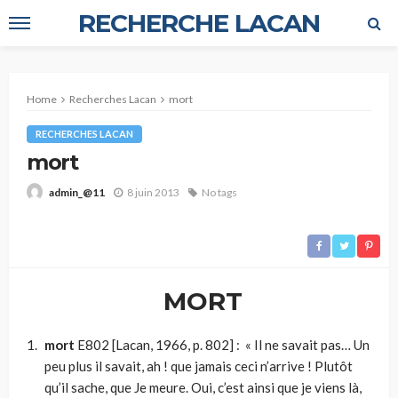
RECHERCHE LACAN
Home
Recherches Lacan
mort
RECHERCHES LACAN
mort
8 juin 2013
No tags
admin_@11
MORT
mort
E802 [Lacan, 1966, p. 802] : « Il ne savait pas… Un
peu plus il savait, ah ! que jamais ceci n’arrive ! Plutôt
qu’il sache, que Je meure. Oui, c’est ainsi que je viens là,