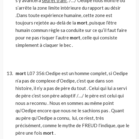
s’y avancera
seul et trahi
. /…/ Oedipe nous montre où
s’arrête la zone limite intérieure du rapport au désir
.Dans toute expérience humaine, cette zone est
toujours rejetée au-delà de la
mort
, puisque l’être
humain commun règle sa conduite sur ce qu’il faut faire
pour ne pas risquer l’autre
mort
, celle qui consiste
simplement à claquer le bec .
mort
L07 356:Oedipe est un homme complet, si Oedipe
n’a pas de complexe d’Oedipe, c’est que dans son
histoire, il n’y a pas de père du tout . Celui qui lui a servi
de père c’est son père adoptif /…/ le père est celui qui
nous a reconnu . Nous en sommes au même point
qu’Oedipe encore que nous ne le sachions pas . Quant
au père qu’Oedipe a connu, lui, ce n’est, très
précisément, comme le mythe de FREUD l’indique, que le
père une fois
mort
.