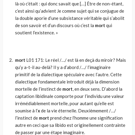
là où c’était : qui donc savait que […] Être de non-étant,
c’est ainsi qu’advient Je comme sujet qui se conjugue de
la double aporie d’une subsistance véritable qui s’abolit
de son savoir et d’un discours où c’est la
mort
qui
soutient l’existence. »
mort
L01 171: Le réel /…/ est là en deçà du miroir? Mais
qu’y a-t-il au-delà? Il y a d’abord /…/ l’imaginaire
primitif de la dia­lectique spéculaire avec l’autre. Cette
dialectique fondamentale intro­duit déjà la dimension
mortelle de l’instinct de
mort
, en deux sens. D’abord la
captation libidinale comporte pour l’individu une valeur
irrémédiablement mortelle, pour autant qu’elle est
soumise à l’
x
de la vie éternelle. Deuxièmement /…/
l’instinct de
mort
prend chez l’homme une signification
autre en ceci que sa libido est originelle­ment contrainte
de passer par une étape imaginaire.