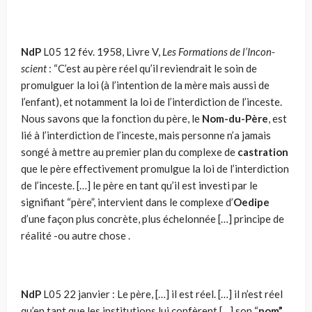
NdP
L05 12 fév. 1958, Livre V,
Les Formations de l’Incon­
scient
: “C’est au père réel qu’il reviendrait le soin de
promulguer la loi (à l’intention de la mère mais aussi de
l’enfant), et notamment la loi de l’interdiction de l’inceste.
Nous savons que la fonction du père, le
Nom-du-Père
, est
lié à l’inter­diction de l’inceste, mais personne n’a jamais
songé à mettre au premier plan du complexe de
castration
que le père effectivement promulgue la loi de l’interdiction
de l’inceste. […] le père en tant qu’il est investi par le
signifiant “père”, intervient dans le complexe d’
Oedipe
d’une façon plus concrète, plus échelonnée […] principe de
réalité -ou autre chose .
NdP
L05 22 janvier : Le père, […] il est réel. […] il n’est réel
qu’en tant que les institutions lui confèrent […] son “
nom”