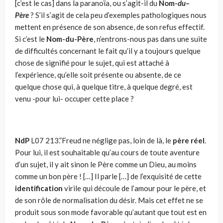
[c’est le cas] dans la paranoïa, ou s’agit-il du
Nom-
du
–
Père
? S’il s’agit de cela peu d’exemples pathologiques nous
mettent en présence de son absence, de son refus effectif.
Si c’est le
Nom-du-Père
, n’entrons-nous pas dans une suite
de difficultés concernant le fait qu’il y a toujours quelque
chose de signifié pour le su­jet, qui est attaché à
l’expérience, qu’elle soit présente ou absente, de ce
quelque chose qui, à quelque titre, à quelque degré, est
venu -pour lui- occuper cette place ?
NdP
L07 213.”Freud ne néglige pas, loin de là, le
père réel
.
Pour lui, il est souhaitable qu’au cours de toute aventure
d’un sujet, il y ait sinon le Père comme un Dieu, au moins
comme un bon père ! […] Il parle […] de l’exquisité de cette
identification
virile qui découle de l’amour pour le père, et
de son rôle de normalisation du désir. Mais cet effet ne se
produit sous son mode favorable qu’autant que tout est en