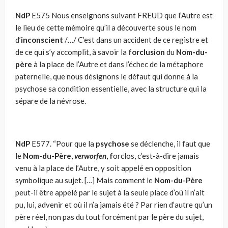
NdP
E575 Nous enseignons suivant FREUD que l’Autre est
le lieu de cette mémoire qu’il a découverte sous le nom
d’
inconscient
/…/ C’est dans un accident de ce registre et
de ce qui s’y accomplit, à savoir la
forclusion
du
Nom-du-
père
à la place de l’Autre et dans l’échec de la métaphore
paternelle, que nous désignons le défaut qui donne à la
psychose sa condition essentielle, avec la structure qui la
sépare de la névrose.
NdP
E577. “Pour que la
psychose
se déclenche, il faut que
le
Nom-du-Père
,
verwor­fen
, f
orclos, c’est-à-dire jamais
venu à la place de l’Autre, y soit appelé en opposition
symbolique au sujet. […] Mais comment le
Nom-du-Père
peut-il être appelé par le sujet à la seule place d’où il n’ait
pu, lui, adve­nir et où il n’a jamais été ? Par rien d’autre qu’un
père réel, non pas du tout forcément par le père du sujet,