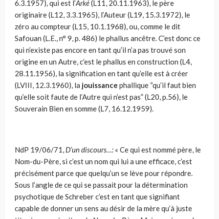
6.3.1957), qui est l’
Arké
(L11, 20.11.1963), le père
originaire (L12, 3.3.1965), l’Auteur (L19, 15.3.1972), le
zéro au compteur (L15, 10.1.1968), ou, comme le dit
Safouan (L.E., n° 9, p. 486) le phallus ancêtre. C’est donc ce
qui n’existe pas encore en tant qu’il n’a pas trou­vé son
origine en un Autre, c’est le phallus en construction (L4,
28.11.1956), la signification en tant qu’elle est à créer
(LVIII, 12.3.1960), la
jouissance
phallique “qu’il faut bien
qu’elle soit faute de l’Autre qui n’est pas” (L20, p.56), le
Souverain Bien en somme (L7, 16.12.1959).
NdP 19/06/71,
D’un discours…:
« Ce qui est nommé père, le
Nom-du-Père, si c’est un nom qui lui a une efficace, c’est
précisément parce que quelqu’un se lève pour répondre.
Sous l’angle de ce qui se passait pour la détermination
psychotique de Schreber c’est en tant que signifiant
capable de donner un sens au désir de la mère qu’à juste