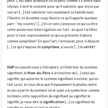
père. C’est dans la mesure où ce père, comme il s’avère dans
Ulysses
, il doit le soutenir pour qu’il subsiste, que Joyce par
son art […] fait subsis­ter non seulement sa famille mais
l’illustre, et du même coup il­lustre ce qu’il appelle quelque
part : “my country”. […] En ce sens j’an­nonce ce qui va être
cette année mon interrogation sur l’art : en quoi l’artifice
peut-il viser expressément ce qui se présente d’abord
comme symptôme? En quoi l’art, l’artisanat, peut-il déjouer
[…] ce qui s’impose du
symptôme,
à savoir […] la
vérité
?
NdP
ne saurait nous y introduire :à l’intérieur du système
signifiant, le
Nom-du-Père
à la fonction de […] celui qui
signifie, qui autorise le système signifiant à exister, qui en
fait sa loi. Je vous dirai que fréquemment le phallus entre
en jeu à partir du moment où le sujet a à symboliser comme
tel (dans cette opposition du signifiant au signifié) le
signifié, je veux dire la
signification
[…] Le si­gnifiant du
signifié en général c’est le phallus.