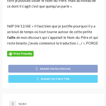
titre je pouvais situer le Nom-du-Père. Mais au niveau de
ce dont il s’agit c’est que quelqu’un parle ».
NdP 04/12/68: « Il faut bien que je justifie pourquoi il y a
un bout de temps où tout tourne autour de cette petite
faille
de mon discours qui s’appelait le Nom-du-Père et qui
reste béante, j’avais commencé la traduction /…/ ». PORGE
SHARE ON FACEBOOK
SHARE ON TWITTER
NOM