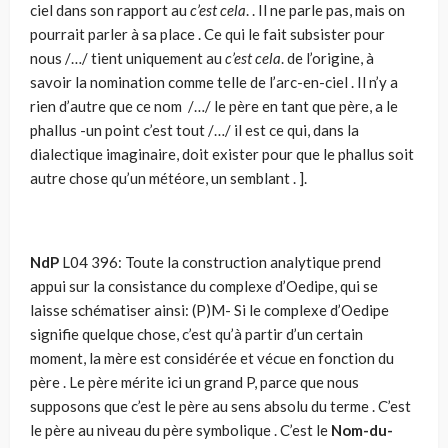
ciel dans son rapport au
c’est cela
. . Il ne parle pas, mais on
pourrait parler à sa place . Ce qui le fait subsister pour
nous /…/ tient uniquement au
c’est cela
. de l’origine, à
savoir la nomination comme telle de l’arc-en-ciel . Il n’y a
rien d’autre que ce nom /…/ le père en tant que père, a le
phallus -un point c’est tout /…/ il est ce qui, dans la
dialectique imaginaire, doit exister pour que le phallus soit
autre chose qu’un météore, un semblant . ].
NdP
L04 396: Toute la construction analytique prend
appui sur la consistance du complexe d’Oedipe, qui se
laisse schématiser ainsi: (P)M- Si le complexe d’Oedipe
signifie quelque chose, c’est qu’à partir d’un certain
moment, la mère est considérée et vécue en fonction du
père . Le père mérite ici un grand P, parce que nous
supposons que c’est le père au sens absolu du terme . C’est
le père au niveau du père symbolique . C’est le
Nom-du-