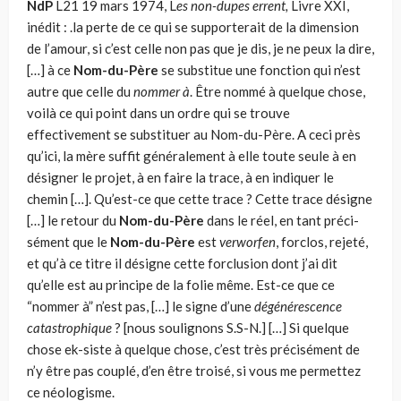
NdP
L21 19 mars 1974, L
es non-dupes errent,
Livre XXI,
inédit : .la perte de ce qui se supporterait de la dimension
de l’amour, si c’est celle non pas que je dis, je ne peux la dire,
[…] à ce
Nom-du-Père
se substitue une fonction qui n’est
autre que celle du
nommer à
. Être nommé à quelque chose,
voilà ce qui point dans un ordre qui se trouve
effectivement se substituer au Nom-du-Père. A ceci près
qu’ici, la mère suffit généralement à elle toute seule à en
désigner le projet, à en faire la trace, à en indiquer le
chemin […]. Qu’est-ce que cette trace ? Cette trace désigne
[…] le retour du
Nom-du-Père
dans le réel, en tant préci­
sément que le
Nom-du-Père
est
verworfen
, forclos, rejeté,
et qu’à ce ti­tre il désigne cette forclusion dont j’ai dit
qu’elle est au principe de la folie même. Est-ce que ce
“nommer à” n’est pas, […] le signe d’une
dé­générescence
catastrophique
? [nous soulignons S.S-N.] […] Si quelque
chose ek-siste à quelque chose, c’est très précisément de
n’y être pas couplé, d’en être troisé, si vous me permettez
ce néologisme.