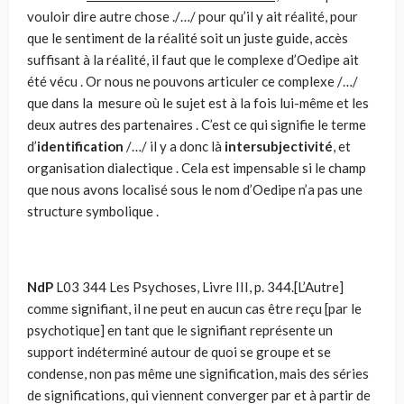
vouloir dire autre chose ./…/ pour qu’il y ait réalité, pour
que le sentiment de la réalité soit un juste guide, accès
suffisant à la réalité, il faut que le complexe d’Oedipe ait
été vécu . Or nous ne pouvons articuler ce complexe /…/
que dans la mesure où le sujet est à la fois lui-même et les
deux autres des partenaires . C’est ce qui signifie le terme
d’
identification
/…/ il y a donc là
intersubjectivité
, et
organisation dialectique . Cela est impensable si le champ
que nous avons localisé sous le nom d’Oedipe n’a pas une
structure symbolique .
NdP
L03 344 Les Psychoses, Livre III, p. 344.[L’Autre]
comme signifiant, il ne peut en aucun cas être reçu [par le
psychotique] en tant que le signifiant représente un
support indéterminé autour de quoi se groupe et se
condense, non pas même une significa­tion, mais des séries
de significations, qui viennent converger par et à partir de