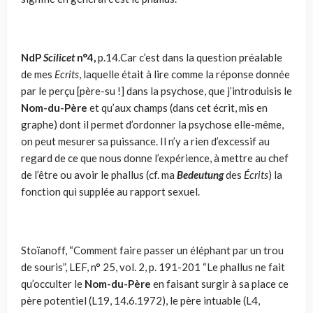
NdP
Scilicet
n°4,
p.14.Car c’est dans la question préalable
de mes
Ecrits
, laquelle était à lire comme la réponse donnée
par le perçu [père-su !] dans la psychose, que j’introduisis le
Nom-du-Père
et qu’aux champs (dans cet écrit, mis en
graphe) dont il permet d’ordonner la psychose elle-même,
on peut me­surer sa puissance. Il n’y a rien d’excessif au
regard de ce que nous donne l’expérience, à mettre au chef
de l’être ou avoir le phallus (cf. ma
Bedeutung
des
Écrits
) la
fonction qui supplée au rapport sexuel.
Stoïanoff, “Comment faire passer un éléphant par un trou
de souris”, LEF, n° 25, vol. 2, p. 191-201 “Le phallus ne fait
qu’occulter le
Nom-du-Père
en faisant surgir à sa place ce
père potentiel (L19, 14.6.1972), le père intuable (L4,