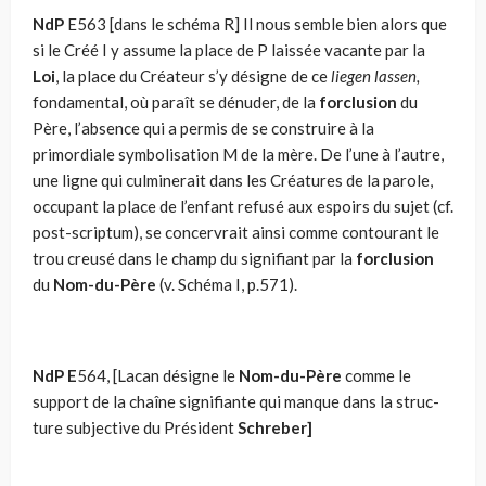
NdP
E563 [dans le schéma R] Il nous semble bien alors que
si le Créé I y assume la place de P laissée vacante par la
Loi
, la place du Créateur s’y désigne de ce
liegen lassen,
fondamental, où paraît se dénuder, de la
forclusion
du
Père, l’absence qui a permis de se construire à la
primordiale symbolisation M de la mère. De l’une à l’autre,
une ligne qui culminerait dans les Créatures de la parole,
occupant la place de l’enfant refusé aux espoirs du sujet (cf.
post-scriptum), se concervrait ainsi comme contourant le
trou creusé dans le champ du signifiant par la
forclusion
du
Nom-du-Père
(v. Schéma I, p.571).
NdP
E
564, [Lacan désigne le
Nom-du-Père
comme le
support de la chaîne signifiante qui manque dans la struc­
ture subjective du Président
Schreber]