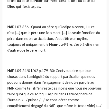
ordre du côté du
Nom-du-Père
, c’est-à-dire du côté du
Dieu
qui n’existe pas.
NdP
L07 356 : Quant au père qu’Oedipe a connu, lui, ce
n’est […] que le père une fois mort. […] La seule fonction du
père, dans notre articulation, c’est d’être un mythe,
toujours et uniquement le
Nom-du-Père
, c’est-à-dire rien
d’autre que le père mort.
NdP
L09 24/01/62 p.179-80: Ceci veut dire quelque
chose: dans l’ambiguïté du support particulier que nous
pouvons donner dans l’engagement de notre parole au
NdP
comme tel, il n’en reste pas moins que nous ne pouvons
faire quoi que ce soit qui, aspiré dans l’atmosphère de
l’humain, /…/ puisse /…/ se considérer comme
complètement dégagé du NdP; que même ici (case vide) /…/