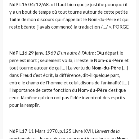
NdP
L16 04/12/68: « Il faut bien que je justifie pourquoi il
y a un bout de temps où tout tourne autour de cette petite
faille
de mon discours qui s’appelait le Nom-du-Père et qui
reste béante, j’avais commencé la traduction /…/ ». PORGE
NdP
L16 29 janv. 1969
D’un autre à l’Autre :
.”Au départ le
père est mort ; seulement voilà, il reste le
Nom-du-Père
et
tout tourne autour de ça […] La vertu du
Nom-du-Père
[…]
dans Freud c’est écrit, la différence, dit-il quelque part,
entre le champ de l’homme et celui, disons de l’animalité […]
l’importance de cette fonction du
Nom-du-Père
c’est que
ceux-là même qui n’en ont pas l’idée inventent des esprits
pour la remplir.
NdP
L17 11 Mars 1970, p.125 Livre XVII,
L’envers de la
psychanalyse :
.Je ne sais pas pourquoi je parlerais au
Nom-