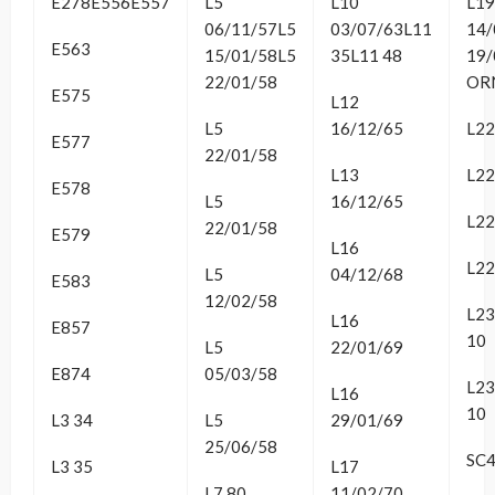
E278E556E557
L5
L10
L19
06/11/57L5
03/07/63L11
14/
E563
15/01/58L5
35L11 48
19/
22/01/58
OR
E575
L12
L5
16/12/65
L22
E577
22/01/58
L13
L22
E578
L5
16/12/65
L22
22/01/58
E579
L16
L22
L5
04/12/68
E583
12/02/58
L23
L16
E857
10
L5
22/01/69
E874
05/03/58
L2
L16
10
L3 34
L5
29/01/69
25/06/58
SC4
L3 35
L17
L7 80
11/02/70