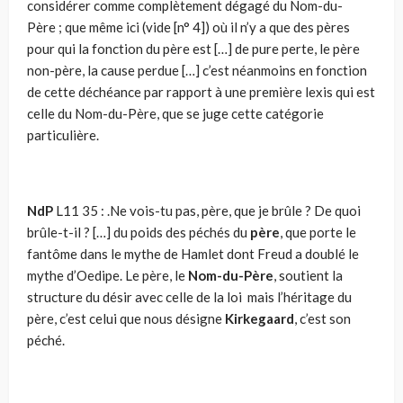
considérer comme complètement dégagé du Nom-du-
Père ; que même ici (vide [n° 4]) où il n’y a que des pères
pour qui la fonction du père est […] de pure perte, le père
non-père, la cause perdue […] c’est néanmoins en fonction
de cette dé­chéance par rapport à une première lexis qui est
celle du Nom-du-Père, que se juge cette catégorie
particulière.
NdP
L11 35 : .Ne vois-tu pas, père, que je brûle ? De quoi
brûle-t-il ? […] du poids des péchés du
père
, que porte le
fantôme dans le mythe de Hamlet dont Freud a doublé le
mythe d’Oedipe. Le père, le
Nom-du-Père
, soutient la
structure du désir avec celle de la loi mais l’héritage du
père, c’est celui que nous désigne
Kirkegaard
, c’est son
péché.