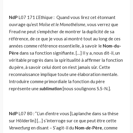
NdP
L07 171
L’Ethique
: Quand vous lirez cet étonnant
ouvrage qu’est
Moïse et le Monothéisme
, vous verrez que
Freud ne peut s’empêcher de montrer la duplicité de sa
référence, de ce que je vous ai montré tout au long de ces
années comme référence essentielle, à savoir le
Nom-du-
Père
dans sa fonction signi­fiante. […] Il y a, nous dit-il, un
véritable progrès dans la spiritualité à affirmer la fonction
du père, à savoir celui dont on n’est jamais sûr. Cette
reconnaissance implique toute une élaboration mentale.
Introduire comme primordiale la fonction du père
représente une
sublimation
[nous soulignons S.S-N.].
NdP
L07 80
:
“L’un d’entre vous [Laplanche dans sa thèse
sur Hölderlin] […] s’inter­roge sur ce que peut être cette
Verwerfung
en disant – S’agit-il du
Nom-
de
-Père
, comme