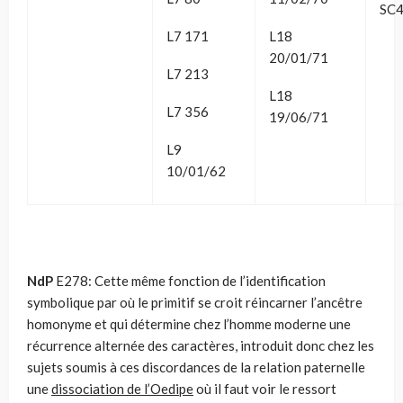
SC4
L7 171
L18
20/01/71
L7 213
L18
L7 356
19/06/71
L9
10/01/62
NdP
E278: Cette même fonction de l’identification
symbolique par où le primitif se croit réincarner l’ancêtre
homonyme et qui détermine chez l’homme moderne une
récurrence alternée des caractères, introduit donc chez les
sujets soumis à ces discordances de la relation paternelle
une
dissociation de l’Oedipe
où il faut voir le ressort