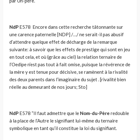
par Un-père.
NdP
E578 Encore dans cette recherche tâtonnante sur
une carence paternelle [NDP] /…/ ne serait-il pas abusif
d’attendre quelque effet de décharge de la remarque
suivante: à savoir que les effets de prestige qui sont en jeu
en tout cela, et où (grâce au ciel) la relation ternaire de
l’Oedipe n’est pas tout à fait omise, puisque la révérence de
la mère y est tenue pour décisive, se ramènent à la rivalité
des deux parents dans l’imaginaire du sujet . [rivalité bien
réelle au demeurant de nos jours; Sto]
NdP
E578 “Il faut admettre que le
Nom-du-Père
redouble
à la place de l’Autre le si­gnifiant lui-même du ternaire
symbolique en tant qu’il constitue la loi du signifiant.