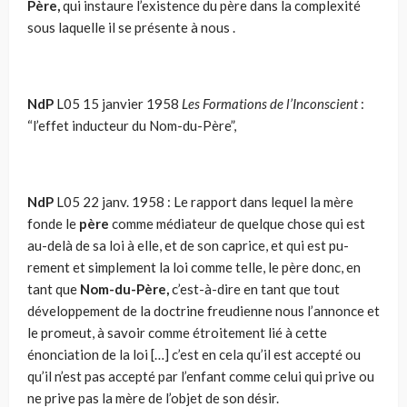
Père,
qui instaure l’existence du père dans la complexité
sous laquelle il se présente à nous .
NdP
L05 15 janvier 1958
Les Formations de l’Incon­scient
:
“l’effet inducteur du Nom-du-Père”,
NdP
L05 22 janv. 1958 : Le rapport dans lequel la mère
fonde le
père
comme médiateur de quel­que chose qui est
au-delà de sa loi à elle, et de son caprice, et qui est pu­
rement et simplement la loi comme telle, le père donc, en
tant que
Nom-du-Père,
c’est-à-dire en tant que tout
développement de la doctrine freu­dienne nous l’annonce et
le promeut, à savoir comme étroitement lié à cette
énonciation de la loi […] c’est en cela qu’il est accepté ou
qu’il n’est pas accepté par l’enfant comme celui qui prive ou
ne prive pas la mère de l’objet de son désir.