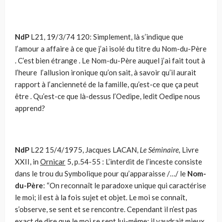
NdP
L21, 19/3/74 120: Simplement, là s’indique que
l’amour a affaire à ce que j’ai isolé du titre du Nom-du-Père
. C’est bien étrange . Le Nom-du-Père auquel j’ai fait tout à
l’heure l’allusion ironique qu’on sait, à savoir qu’il aurait
rapport à l’ancienneté de la famille, qu’est-ce que ça peut
être . Qu’est-ce que là-dessus l’Oedipe, ledit Oedipe nous
apprend?
NdP
L22 15/4/1975, Jacques LACAN,
Le Séminaire,
Livre
XXII, in
Ornicar
5, p.54-55 : L’interdit de l’inceste consiste
dans le trou du Symbolique pour qu’apparaisse /…/ le
Nom-
du-Père
: “On reconnaît le paradoxe unique qui caractérise
le moi; il est à la fois sujet et objet. Le moi se connaît,
s’observe, se sent et se ren­contre. Cependant il n’est pas
exact de dire que le moi se sent lui-même; il vaudrait mieux