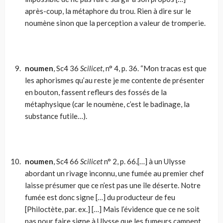
après-coup, la métaphore du trou. Rien à dire sur le
noumène sinon que la perception a valeur de tromperie.
noumen
, Sc4 36
Scilicet
, n° 4, p. 36. “Mon tracas est que
les aphorismes qu’au reste je me contente de présen­ter
en bouton, fassent refleurs des fossés de la
métaphysique (car le noumène, c’est le badinage, la
substance futile…).
noumen
, Sc4 66
Scilicet
n° 2, p. 66.[…] à un Ulysse
abordant un rivage inconnu, une fumée au premier chef
laisse présumer que ce n’est pas une île déserte. Notre
fumée est donc signe […] du producteur de feu
[Philoctète, par. ex.] […] Mais l’évi­dence que ce ne soit
pas pour faire signe à Ulysse que les fumeurs cam­pent,