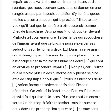
impair, où cela va-t-il le mener [noumen] dans cette
réunion, que nous pouvons sans abus ordonner en une
rangée unique par la seule condition d’y lier à la queue
leu leu cha­cun à un autre qui le précède ? Il saute aux
yeux qu’il faut que le numé­ro trois descende comme
Dieu de la machine [
deus ex machina
;
cf. Jupiter devant
Philoctète] pour engendrer l’alternance qui accouchera
de l’
impair
, avant que celui-ci ne puisse exercer ses
séductions sur le numéro deux. […] Dans la sé­rie ainsi
constituée, on peut dire en effet qu’une place
impaire
est occu­pée par la moitié des numéros deux. […] qui sont
en droit de se prétendre impairs […] Non pas, car il suffit
que la moitié plus un des numéros deux puisse se dire
être de rang
impair
pour que […] tous les numéros deux
[…] soient incontestablement pris dans l’impair
dénombré. On voit ici la fonction de l’Un-en-Plus, mais
aussi il faut qu’il soit Un-sans-Plus, car tout Un encore
serait Un-de-trop, à faire retomber tous les numéro
deux dans une présomption qui reste […] comme sans