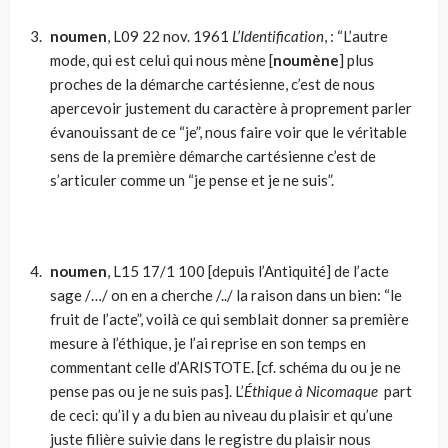
noumen
, L09 22 nov. 1961
L’Identification
, : “L’autre
mode, qui est celui qui nous mène [
noumène
] plus
proches de la démarche cartésienne, c’est de nous
apercevoir justement du caractère à proprement parler
évanouissant de ce “je”, nous faire voir que le vérita­ble
sens de la première démarche cartésienne c’est de
s’articuler comme un “je pense et je ne suis”.
noumen
, L15 17/1 100 [depuis l’Antiquité] de l’acte
sage /…/ on en a cherche /../ la raison dans un bien: “le
fruit de l’acte”, voilà ce qui semblait donner sa première
mesure à l’éthique, je l’ai reprise en son temps en
commentant celle d’ARISTOTE. [cf. schéma du ou je ne
pense pas ou je ne suis pas]. L’
Éthique à Nicomaque
part
de ceci: qu’il y a du bien au niveau du plaisir et qu’une
juste fi­lière suivie dans le registre du plaisir nous