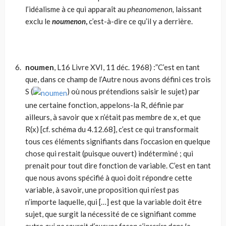
l’idéalisme à ce qui apparaît au
pheanomenon,
laissant
exclu le
noumenon
,
c’est-à-dire ce qu’il y a der­rière.
noumen
, L16 Livre XVI, 11 déc. 1968) :”C’est en tant
que, dans ce champ de l’Autre nous avons défini ces trois
S (
) où nous prétendions saisir le sujet) par
une certaine fonc­tion, appelons-la R, définie par
ailleurs, à savoir que x n’était pas mem­bre de x, et que
R(x) [cf. schéma du 4.12.68], c’est ce qui transformait
tous ces éléments signifiants dans l’occasion en quelque
chose qui restait (puisque ouvert) indéterminé ; qui
prenait pour tout dire fonction de va­riable. C’est en tant
que nous avons spécifié à quoi doit répondre cette
variable, à savoir, une proposition qui n’est pas
n’importe laquelle, qui […] est que la variable doit être
sujet, que surgit la nécessité de ce signi­fiant comme
autre
qui ne saurait d’aucune façon s’inscrire dans le