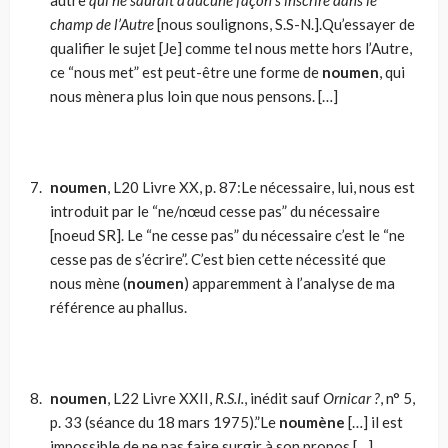
champ de l’Autre
[nous soulignons, S.S-N.].Qu’essayer de
qualifier le sujet [Je] comme tel nous mette hors l’Autre,
ce “nous met” est peut-être une forme de
noumen
, qui
nous mènera plus loin que nous pensons. […]
noumen
, L20 Livre XX, p. 87:Le nécessaire, lui, nous est
introduit par le “ne/nœud cesse pas” du né­cessaire
[noeud SR]. Le “ne cesse pas” du nécessaire c’est le “ne
cesse pas de s’écrire”. C’est bien cette nécessité que
nous mène (
noumen
) ap­paremment à l’analyse de ma
référence au phallus.
noumen
, L22 Livre XXII,
R.S.I.
, inédit sauf
Ornicar ?
, n° 5,
p. 33 (séance du 18 mars 1975).”Le
noumène
[…] il est
impossible de ne pas faire surgir à son propos […]