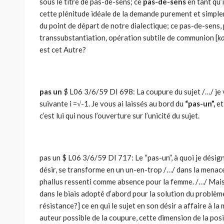
sous le titre de pas-de-sens; ce
pas-de-sens
en tant qu’i
cette plénitude idéale de la demande purement et simpl
du point de départ de notre dialectique; ce pas-de-sens,
transsubstantiation, opération subtile de communion [
k
est cet Autre?
pas un
$ L06 3/6/59 DI 698: La coupure du sujet /…/ je
suivante i =√-1. Je vous ai laissés au bord du
“pas-un”,
et
c’est lui qui nous l’ouverture sur l’unicité du sujet.
pas un $ L06 3/6/59 DI 717: Le “pas-un”, à quoi je désig
désir, se transforme en un un-en-trop /…/ dans la menac
phallus ressenti comme absence pour la femme. /…/ Mais 
dans le biais adopté d’abord pour la solution du problèm
résistance?] ce en qui le sujet en son désir a affaire à 
auteur possible de la coupure, cette dimension de la pos