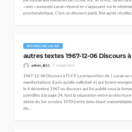
« avis » auxquels Lacan répond en s’appuyant sur le séminai
psychanalytique. C’est un discours parlé, fixé après récollecti
RECHERCHES LACAN
autres textes 1967-12-06 Discours à 
admin_@11
4 août 2015
1967-12-06 Discours à l’E.F.P. La proposition de J. Lacan e
manifestations d’avis qu’elle sollicitait et qui furent enre
le 6 décembre 1967 un discours qui fut publié sous la forme 
pointillés à la page 24, font la séparation entre la réécrit
datée du 1er octobre 1970 (cette date étant vraisemblableme
de...