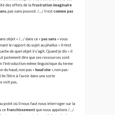
té des effets de la
frustration imaginaire
ans,
pas sans pouvoir. /…/ Il est
comme pas
sans objet » /…/ dans ce «
pas sans
» vous
ant le rapport du sujet au phallus « il n’est
ache de quel objet il s’agit. Quand je dis « il
 veut justement dire que ses ressources sont
en l’introduction même linguistique du terme
ion du haud, non pas «
haud sine
», non pas-
lie l’être à l’avoir dans une sorte
se voit pas.
oint où il nous faut nous interroger sur la
ns ce
franchissement
que nous appelons /…/