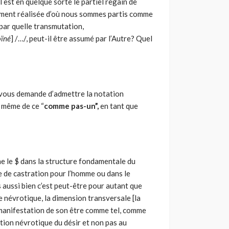
l est en quelque sorte le partiel regain de
ement réalisée d’où nous sommes partis comme
 par quelle transmutation,
oïné
] /…/, peut-il être assumé par l’Autre? Quel
 vous demande d’admettre la notation
 même de ce “
comme pas-un”,
en tant que
ne le $ dans la structure fondamentale du
e de castration pour l’homme ou dans le
aussi bien c’est peut-être pour autant que
e névrotique, la dimension transversale [la
la manifestation de son être comme tel, comme
ition névrotique du désir et non pas au