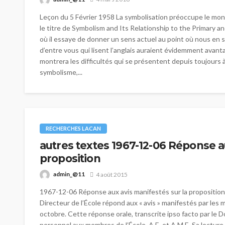
Leçon du 5 Février 1958 La symbolisation préoccupe le mond
le titre de Symbolism and Its Relationship to the Primary
où il essaye de donner un sens actuel au point où nous en
d’entre vous qui lisent l’anglais auraient évidemment avantage
montrera les difficultés qui se présentent depuis toujours
symbolisme,...
RECHERCHES LACAN
autres textes 1967-12-06 Réponse a
proposition
admin_@11
4 août 2015
1967-12-06 Réponse aux avis manifestés sur la proposition 
Directeur de l’École répond aux « avis » manifestés par les 
octobre. Cette réponse orale, transcrite ipso facto par le D
personnel aux membres de l’École, A.E. et A.M.E. Sa lecture