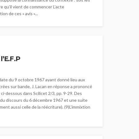
re qu’il vient de commencer L’acte
on de ces « avis »...
l’E.F.P
n date du 9 octobre 1967 ayant donné lieu aux
gistrées sur bande, J. Lacan en réponse a prononcé
ci-dessous dans Scilicet 2/3, pp. 9-29. Des
ure du discours du 6 décembre 1967 et une suite
nt aussi celle de la réécriture). (9)L’immixtion