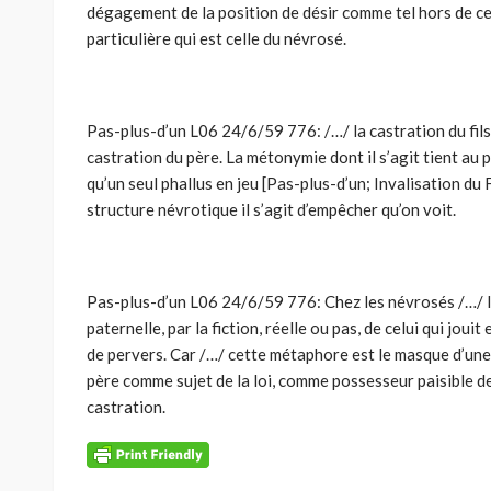
dégagement de la position de désir comme tel hors de ce
particulière qui est celle du névrosé.
Pas-plus-d’un L06 24/6/59 776: /…/ la castration du fils n’
castration du père. La métonymie dont il s’agit tient au pr
qu’un seul phallus en jeu [Pas-plus-d’un; Invalisation du 
structure névrotique il s’agit d’empêcher qu’on voit.
Pas-plus-d’un L06 24/6/59 776: Chez les névrosés /…/ 
paternelle, par la fiction, réelle ou pas, de celui qui joui
de pervers. Car /…/ cette métaphore est le masque d’un
père comme sujet de la loi, comme possesseur paisible de
castration.