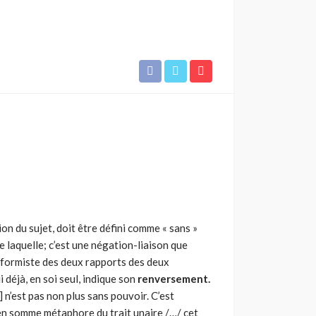
on du sujet, doit être défini comme « sans »
 laquelle; c’est une négation-liaison que
nformiste des deux rapports des deux
i déjà, en soi seul, indique son
renversement.
e] n’est pas non plus sans pouvoir. C’est
en somme métaphore du trait unaire /…/ cet