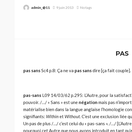
admin_@11
9 juin 2013
No tags
PAS
pas sans
Sc4 p.8: Ça ne va
pas sans
dire [ça fait couple].
pas-sans
L09 14/03/62 p.295: L’Autre, pour la satisfacti
pouvoir. /…/ « Sans » est une
négation
mais pas n’importe
matérialise bien dans la langue anglaise l’homologie co
signifiants:
Within
et
Without
. C’est une exclusion liée qu
Un pas de plus /…/ c’est celui du « pas-sans ». /…/ [L’Autr
pourquoi cet Autre que nous avons introduit en tant qu’