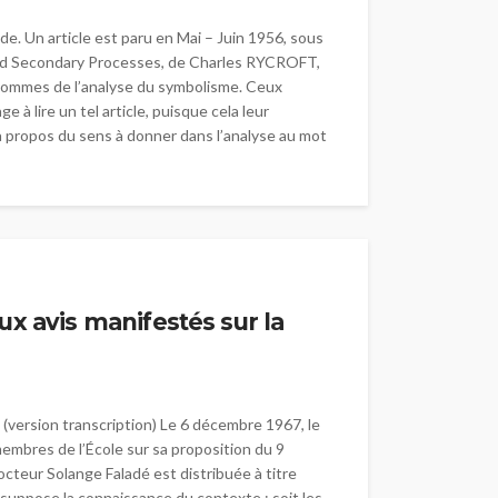
e. Un article est paru en Mai – Juin 1956, sous
 and Secondary Processes, de Charles RYCROFT,
 sommes de l’analyse du symbolisme. Ceux
 à lire un tel article, puisque cela leur
 à propos du sens à donner dans l’analyse au mot
ux avis manifestés sur la
(version transcription) Le 6 décembre 1967, le
membres de l’École sur sa proposition du 9
octeur Solange Faladé est distribuée à titre
 suppose la connaissance du contexte : soit les