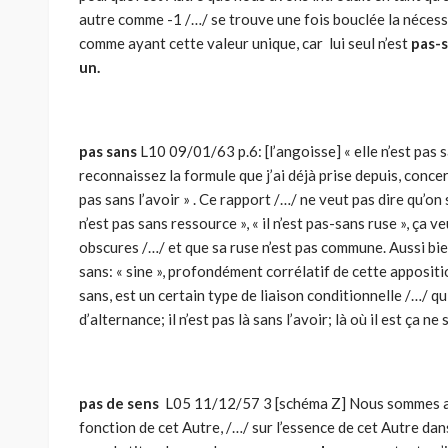
autre comme -1 /…/ se trouve une fois bouclée la nécessi
comme ayant cette valeur unique, car lui seul n’est
pas-s
un.
pas sans
L10 09/01/63 p.6: [l’angoisse] « elle n’est pas 
reconnaissez la formule que j’ai déjà prise depuis, concern
pas sans l’avoir » . Ce rapport /…/ ne veut pas dire qu’on s
n’est pas sans ressource », « il n’est pas-sans ruse », ça
obscures /…/ et que sa ruse n’est pas commune. Aussi bi
sans: « sine », profondément corrélatif de cette apposit
sans, est un certain type de liaison conditionnelle /…/ qui 
d’alternance; il n’est pas là sans l’avoir; là où il est ça ne 
pas de sens
L05 11/12/57 3 [schéma Z] Nous sommes au p
fonction de cet Autre, /…/ sur l’essence de cet Autre da