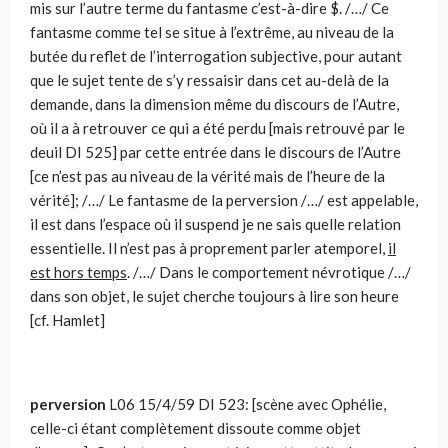
mis sur l’autre terme du fantasme c’est-à-dire $. /…/ Ce
fantasme comme tel se situe à l’extrême, au niveau de la
butée du reflet de l’interrogation subjective, pour autant
que le sujet tente de s’y ressaisir dans cet au-delà de la
demande, dans la dimension même du discours de l’Autre,
où il a à retrouver ce qui a été perdu [mais retrouvé par le
deuil DI 525] par cette entrée dans le discours de l’Autre
[ce n’est pas au niveau de la vérité mais de l’heure de la
vérité]; /…/ Le fantasme de la perversion /…/ est appelable,
il est dans l’espace où il suspend je ne sais quelle relation
essentielle. Il n’est pas à proprement parler atemporel,
il
est hors temps
. /…/ Dans le comportement névrotique /…/
dans son objet, le sujet cherche toujours à lire son heure
[cf. Hamlet]
perversion
L06 15/4/59 DI 523: [scène avec Ophélie,
celle-ci étant complètement dissoute comme objet