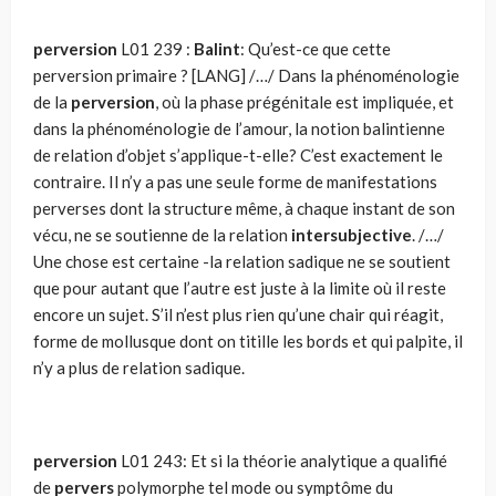
perversion
L01 239 :
Balint
: Qu’est-ce que cette
perversion primaire ? [LANG] /…/ Dans la phénoménologie
de la
perversion
, où la phase prégénitale est impliquée, et
dans la phénoménologie de l’amour, la notion balintienne
de relation d’objet s’applique-t-elle? C’est exactement le
contraire. Il n’y a pas une seule forme de manifestations
perverses dont la structure même, à chaque instant de son
vécu, ne se soutienne de la relation
intersubjective
. /…/
Une chose est certaine -la relation sadique ne se soutient
que pour autant que l’autre est juste à la limite où il reste
encore un sujet. S’il n’est plus rien qu’une chair qui réagit,
forme de mollusque dont on titille les bords et qui palpite, il
n’y a plus de relation sadique.
perversion
L01 243: Et si la théorie analytique a qualifié
de
pervers
polymorphe tel mode ou symptôme du