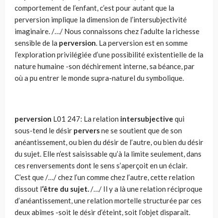
comportement de l’enfant, c’est pour autant que la
perversion implique la dimension de l’intersubjectivité
imaginaire. /…/ Nous connaissons chez l’adulte la richesse
sensible de la
perversion
. La perversion est en somme
l’exploration privilégiée d’une possibilité existentielle de la
nature humaine -son déchirement interne, sa béance, par
où a pu entrer le monde supra-naturel du symbolique.
perversion
L01 247: La relation
intersubjective
qui
sous-tend le désir
pervers
ne se soutient que de son
anéantissement, ou bien du désir de l’autre, ou bien du désir
du sujet. Elle n’est saisissable qu’à la limite seulement, dans
ces renversements dont le sens s’aperçoit en un éclair.
C’est que /…/ chez l’un comme chez l’autre, cette relation
dissout l
‘être du sujet.
/…/ Il y a là une relation réci­proque
d’anéantissement, une relation mortelle structurée par ces
deux abîmes -soit le désir d’éteint, soit l’objet disparaît.