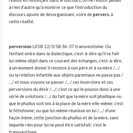
réalité en l’énonçant dans le discours, on ne réussit jamais
à rien d’autre qu’à montrer ce que l’introduction du
discours ajoute de désorganisant, voire de
pervers
, à
cette réalité.
perversion
L05B 12/3/58 36-37 transvestisme: Ou
l’enfant entre dans la dialectique, c’est-à-dire qu’il se fait
lui-même objet dans ce courant des échanges, c’est-à-dire,
à un moment donné il renonce à son père et à sa mère /…/
ou la relation infantile aux objets parentaux ne passe pas /
…/ et nous voyons se passer /…/ ces inversions et ces
perversions du désir /…/; c’est ce qui le pousse donc à une
série de solutions /…/ du fait que la mère soit phallique ou
que le phallus soit mis à la place de la mère elle-même: c’est
le fétichisme; ou que lui-même réunisse en lui /…/ d’une
façon intme, cette jonction du phallus et de la mère, sans
laquelle rien pour lui ne peut être satisfait: c’est le
transvestisme.