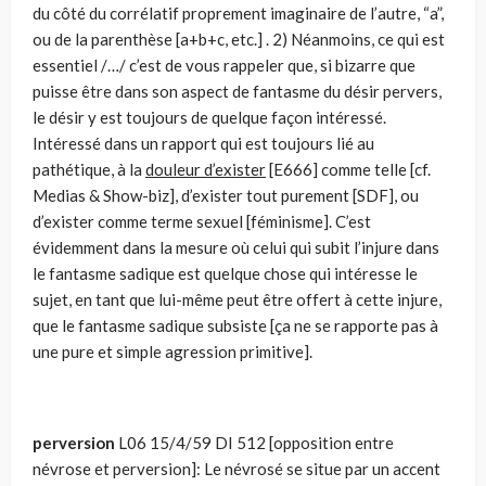
du côté du corrélatif proprement imaginaire de l’autre, “a”,
ou de la parenthèse [a+b+c, etc.] . 2) Néanmoins, ce qui est
essentiel /…/ c’est de vous rappeler que, si bizarre que
puisse être dans son aspect de fantasme du désir pervers,
le désir y est toujours de quelque façon intéressé.
Intéressé dans un rapport qui est toujours lié au
pathétique, à la
douleur d’exister
[E666] comme telle [cf.
Medias & Show-biz], d’exister tout purement [SDF], ou
d’exister comme terme sexuel [féminisme]. C’est
évidemment dans la mesure où celui qui subit l’injure dans
le fantasme sadique est quelque chose qui intéresse le
sujet, en tant que lui-même peut être offert à cette injure,
que le fantasme sadique subsiste [ça ne se rapporte pas à
une pure et simple agression primitive].
perversion
L06 15/4/59 DI 512 [opposition entre
névrose et perversion]: Le névrosé se situe par un accent