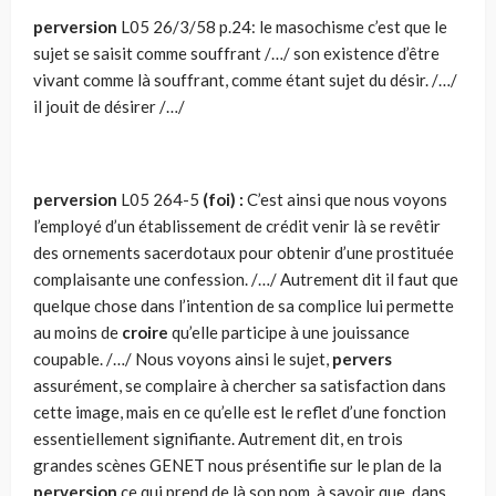
perversion
L05 26/3/58 p.24: le masochisme c’est que le
sujet se saisit comme souffrant /…/ son existence d’être
vivant comme là souffrant, comme étant sujet du désir. /…/
il jouit de désirer /…/
perversion
L05 264-5
(foi) :
C’est ainsi que nous voyons
l’employé d’un établissement de crédit venir là se revêtir
des ornements sacerdotaux pour obtenir d’une prostituée
complaisante une confession. /…/ Autrement dit il faut que
quelque chose dans l’intention de sa complice lui permette
au moins de
croire
qu’elle participe à une jouissance
coupable. /…/ Nous voyons ainsi le sujet,
pervers
assurément, se complaire à chercher sa satisfaction dans
cette image, mais en ce qu’elle est le reflet d’une fonction
essentiellement signifiante. Autrement dit, en trois
grandes scènes GENET nous présentifie sur le plan de la
perversion
ce qui prend de là son nom, à savoir que, dans